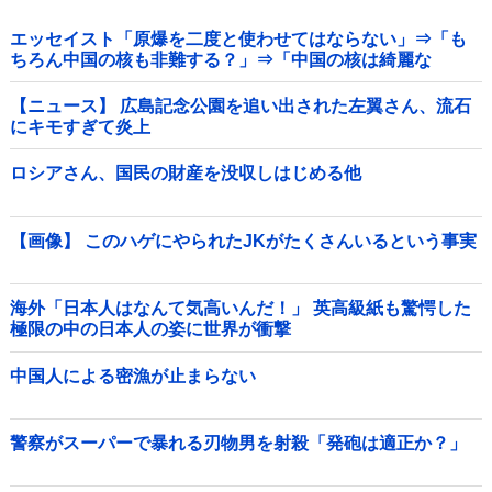
エッセイスト「原爆を二度と使わせてはならない」⇒「も
ちろん中国の核も非難する？」⇒「中国の核は綺麗な
核！」
【ニュース】 広島記念公園を追い出された左翼さん、流石
にキモすぎて炎上
ロシアさん、国民の財産を没収しはじめる他
【画像】 このハゲにやられたJKがたくさんいるという事実
海外「日本人はなんて気高いんだ！」 英高級紙も驚愕した
極限の中の日本人の姿に世界が衝撃
中国人による密漁が止まらない
警察がスーパーで暴れる刃物男を射殺「発砲は適正か？」