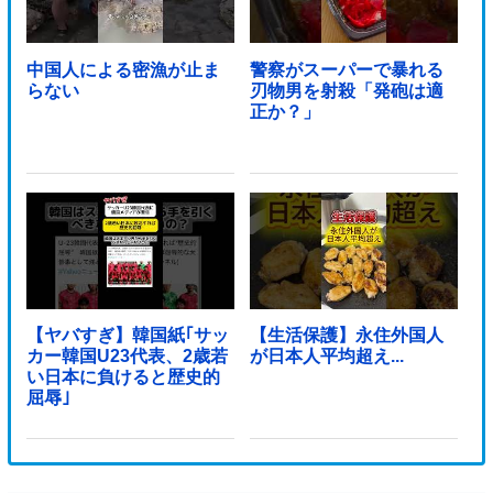
中国人による密漁が止ま
警察がスーパーで暴れる
らない
刃物男を射殺「発砲は適
正か？」
【ヤバすぎ】韓国紙｢サッ
【生活保護】永住外国人
カー韓国U23代表、2歳若
が日本人平均超え...
い日本に負けると歴史的
屈辱｣