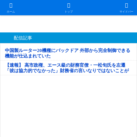
日本第一！ニュース録
ホーム
トップ
サイドバー
配信記事
中国製ルーター20機種にバックドア 外部から完全制御できる
機能が仕込まれていた
【速報】 高市政権、エース級の財務官僚・一松旬氏を左遷
「彼は協力的でなかった」財務省の言いなりではないことが
判明