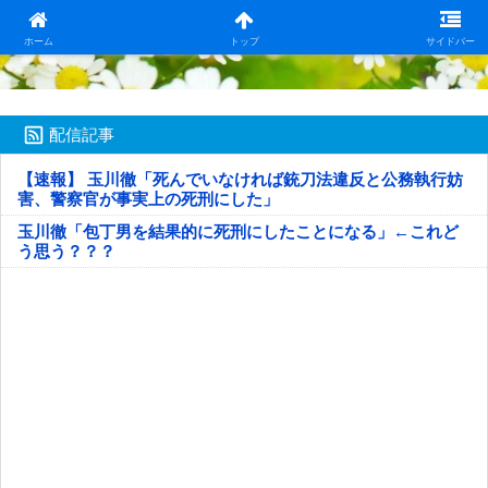
日本第一！ニュース録
ホーム
トップ
サイドバー
配信記事
【速報】 玉川徹「死んでいなければ銃刀法違反と公務執行妨
害、警察官が事実上の死刑にした」
玉川徹「包丁男を結果的に死刑にしたことになる」←これど
う思う？？？