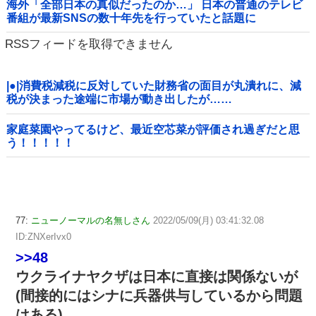
海外「全部日本の真似だったのか…」 日本の普通のテレビ
番組が最新SNSの数十年先を行っていたと話題に
RSSフィードを取得できません
|●|消費税減税に反対していた財務省の面目が丸潰れに、減
税が決まった途端に市場が動き出したが……
家庭菜園やってるけど、最近空芯菜が評価され過ぎだと思
う！！！！！
77:
ニューノーマルの名無しさん
2022/05/09(月) 03:41:32.08
ID:ZNXerIvx0
>>48
ウクライナヤクザは日本に直接は関係ないが
(間接的にはシナに兵器供与しているから問題
はある)