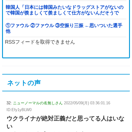
韓国人「日本には韓国みたいなドラッグストアがないの
で韓国が羨ましくて羨ましくて仕方がないんだそうで
す」
①ファウル ②ファウル ③空振り三振 ←思いついた選手
他
RSSフィードを取得できません
ネットの声
32:
ニューノーマルの名無しさん
2022/05/09(月) 03:36:01.16
ID:Efy1yBLW0
ウクライナが絶対正義だと思ってる人はいな
い