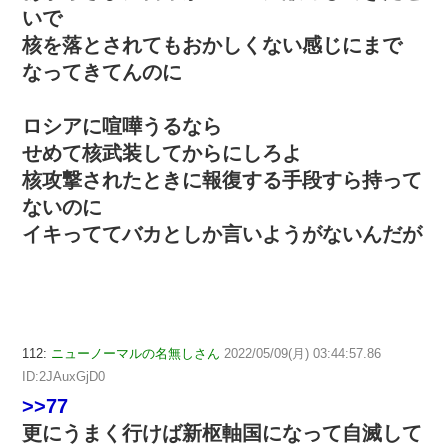
いで
核を落とされてもおかしくない感じにまで
なってきてんのに
ロシアに喧嘩うるなら
せめて核武装してからにしろよ
核攻撃されたときに報復する手段すら持って
ないのに
イキっててバカとしか言いようがないんだが
112:
ニューノーマルの名無しさん
2022/05/09(月) 03:44:57.86
ID:2JAuxGjD0
>>77
更にうまく行けば新枢軸国になって自滅して