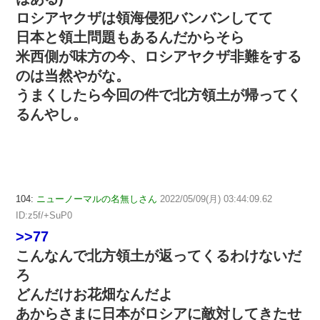
ロシアヤクザは領海侵犯バンバンしてて
日本と領土問題もあるんだからそら
米西側が味方の今、ロシアヤクザ非難をする
のは当然やがな。
うまくしたら今回の件で北方領土が帰ってく
るんやし。
104:
ニューノーマルの名無しさん
2022/05/09(月) 03:44:09.62
ID:z5f/+SuP0
>>77
こんなんで北方領土が返ってくるわけないだ
ろ
どんだけお花畑なんだよ
あからさまに日本がロシアに敵対してきたせ