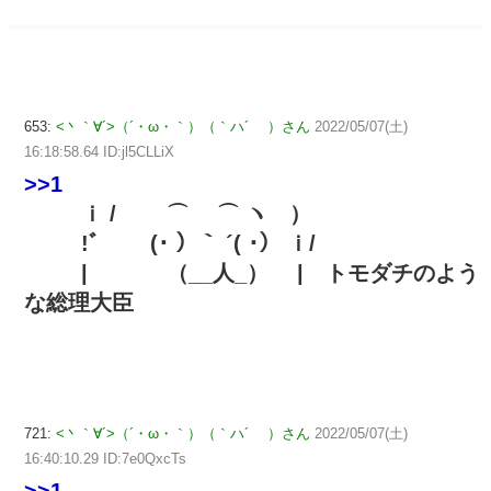
653:
<丶｀∀´>（´・ω・｀）（｀ハ´ ）さん
2022/05/07(土)
16:18:58.64 ID:jl5CLLiX
>>1
ｉ / ⌒ ⌒ ヽ ）
!ﾞ (･ ）｀ ´( ･） ｉ/
| （__人_） | トモダチのよう
な総理大臣
721:
<丶｀∀´>（´・ω・｀）（｀ハ´ ）さん
2022/05/07(土)
16:40:10.29 ID:7e0QxcTs