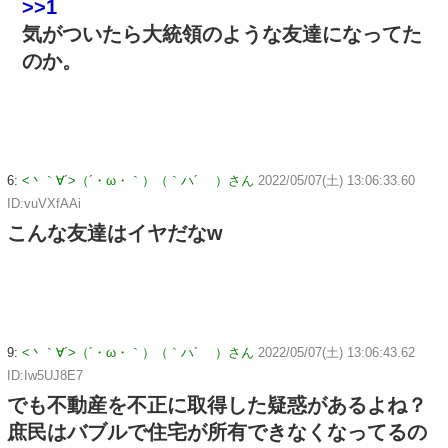
>>1
気がついたら大統領のような友達になってた
のか。
6:
<丶｀∀´>（´・ω・｀）（｀ハ´ ）さん
2022/05/07(土) 13:06:33.60
ID:vuVXfAAi
こんな友達はイヤだなw
9:
<丶｀∀´>（´・ω・｀）（｀ハ´ ）さん
2022/05/07(土) 13:06:43.62
ID:Iw5UJ8E7
でも不動産を不正に取得した疑惑があるよね？
庶民はバブルで住宅が所有できなくなってるの