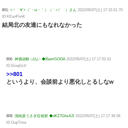
801:
<丶｀∀´>（´・ω・｀）（｀ハ´ ）さん
2022/05/07(土) 17:15:51.70
ID:KEunPnnK
結局北の友達にもなれなかった
806:
神酒@酔っ払い ◆Beer/GOl3A
2022/05/07(土) 17:17:02.61
ID:0zoqGctI
>>801
というより、会談前より悪化しとるしなw
808:
清純派うさぎ症候群 ◆dKZ7GhxA2I
2022/05/07(土) 17:17:39.58
ID:OupTrise