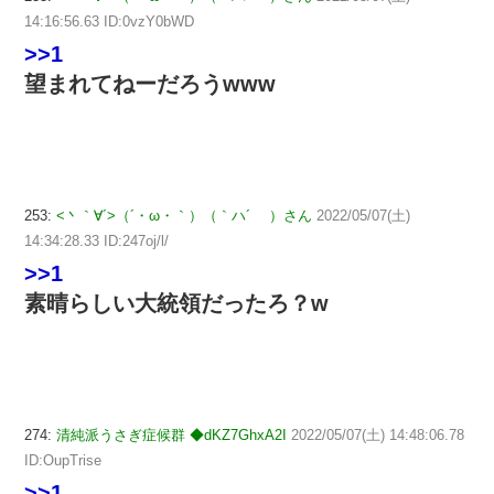
14:16:56.63 ID:0vzY0bWD
>>1
望まれてねーだろうwww
253:
<丶｀∀´>（´・ω・｀）（｀ハ´ ）さん
2022/05/07(土)
14:34:28.33 ID:247oj/l/
>>1
素晴らしい大統領だったろ？w
274:
清純派うさぎ症候群 ◆dKZ7GhxA2I
2022/05/07(土) 14:48:06.78
ID:OupTrise
>>1