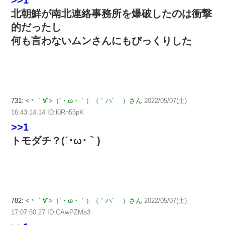
>>1
北朝鮮が南北連絡事務所を爆破したのは衝撃
的だったし
何も言わないムンさんにもびっくりした
731:
<丶｀∀´>（´・ω・｀）（｀ハ´ ）さん
2022/05/07(土)
16:43:14.14 ID:l0Rn55pK
>>1
トモダチ？(´･ω･｀)
782:
<丶｀∀´>（´・ω・｀）（｀ハ´ ）さん
2022/05/07(土)
17:07:50.27 ID:CAwPZMa3