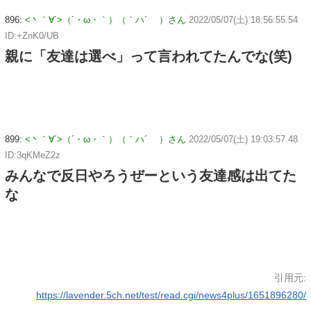
896:
<丶｀∀´>（´・ω・｀）（｀ハ´ ）さん
2022/05/07(土) 18:56:55.54
ID:+ZnK0/UB
親に「友達は選べ」って言われてたんでな(笑)
899:
<丶｀∀´>（´・ω・｀）（｀ハ´ ）さん
2022/05/07(土) 19:03:57.48
ID:3qKMeZ2z
みんなで反日やろうぜーという友達感は出てた
な
引用元:
https://lavender.5ch.net/test/read.cgi/news4plus/1651896280/