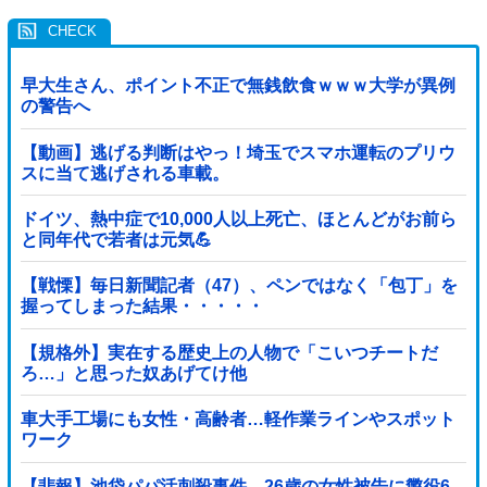
早大生さん、ポイント不正で無銭飲食ｗｗｗ大学が異例
の警告へ
【動画】逃げる判断はやっ！埼玉でスマホ運転のプリウ
スに当て逃げされる車載。
ドイツ、熱中症で10,000人以上死亡、ほとんどがお前ら
と同年代で若者は元気💪
【戦慄】毎日新聞記者（47）、ペンではなく「包丁」を
握ってしまった結果・・・・・
【規格外】実在する歴史上の人物で「こいつチートだ
ろ…」と思った奴あげてけ他
車大手工場にも女性・高齢者…軽作業ラインやスポット
ワーク
【悲報】池袋パパ活刺殺事件、26歳の女性被告に懲役6