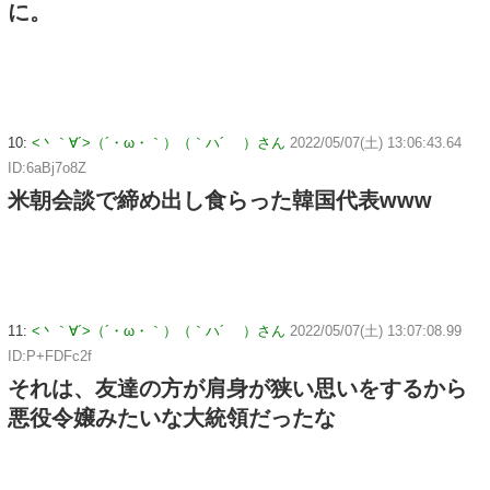
に。
10:
<丶｀∀´>（´・ω・｀）（｀ハ´ ）さん
2022/05/07(土) 13:06:43.64
ID:6aBj7o8Z
米朝会談で締め出し食らった韓国代表www
11:
<丶｀∀´>（´・ω・｀）（｀ハ´ ）さん
2022/05/07(土) 13:07:08.99
ID:P+FDFc2f
それは、友達の方が肩身が狭い思いをするから
悪役令嬢みたいな大統領だったな