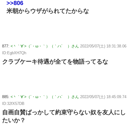
>>806
米朝からウザがられてたからな
877:
<丶｀∀´>（´・ω・｀）（｀ハ´ ）さん
2022/05/07(土) 18:31:38.06
ID:EgbXH7Qh
クラブケーキ待遇が全てを物語ってるな
885:
<丶｀∀´>（´・ω・｀）（｀ハ´ ）さん
2022/05/07(土) 18:45:09.74
ID:32fX57DB
自画自賛ばっかして約束守らない奴を友人にし
たいか？