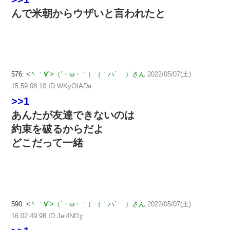
んで米朝からウザいと言われたと
576:
<丶｀∀´>（´・ω・｀）（｀ハ´ ）さん
2022/05/07(土)
15:59:08.10 ID:WKyOIADa
>>1
あんたが友達できないのは
約束を破るからだよ
どこだって一緒
590:
<丶｀∀´>（´・ω・｀）（｀ハ´ ）さん
2022/05/07(土)
16:02:49.98 ID:Jei4Nf1y