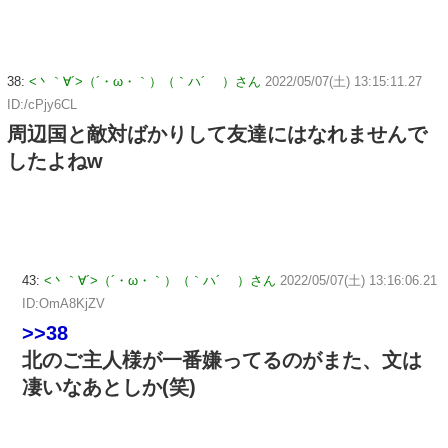
38:
<丶｀∀´>（´・ω・｀）（｀ハ´ ）さん
2022/05/07(土) 13:15:11.27
ID:/cPjy6CL
周辺国と敵対ばかりして友達にはなれませんで
したよねw
43:
<丶｀∀´>（´・ω・｀）（｀ハ´ ）さん
2022/05/07(土) 13:16:06.21
ID:OmA8KjZV
>>38
北のご主人様が一番嫌ってるのがまた、文は
凄いなあとしか(笑)