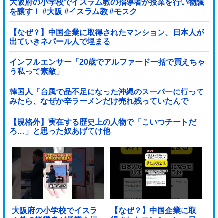
大阪府の小学校でイスラム教の指導者が授業を行い物議
を醸す！ #大阪 #イスラム教 #モスク
【なぜ？】中国企業に取得されたマンション、日本人が
出ていきネパール人で埋まる
インフルエンサー「20歳でアルファード一括で買えちゃ
う私って素敵」
韓国人「台風で品不足になった沖縄のスーパーに行って
みたら、なぜか辛ラーメンだけ売れ残っていたんで
す…」
【規格外】実在する歴史上の人物で「こいつチートだ
ろ…」と思った奴あげてけ他
大阪府の小学校でイスラ
【なぜ？】中国企業に取