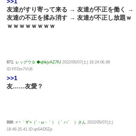
>>1
友達がすり寄って来る → 友達が不正を働く →
友達の不正を揉み消す → 友達が不正し放題ｗ
ｗｗｗｗｗｗｗｗ
871:
レッグウヨ ◆qhkjvAZ7fU
2022/05/07(土) 18:24:06.98
ID:FFDm7VU6
>>1
友……友愛？
888:
<丶｀∀´>（´・ω・｀）（｀ハ´ ）さん
2022/05/07(土)
18:46:25.41 ID:qn5AD5Zp