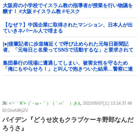
大阪府の小学校でイスラム教の指導者が授業を行い物議を
醸す！ #大阪 #イスラム教 #モスク
【なぜ？】中国企業に取得されたマンション、日本人が出
ていきネパール人で埋まる
|●|後輩記者に歩道橋近くで呼び止められた元毎日新聞記
者、「元毎日と名乗ってSNSで活動するな」と要求されて
しまい……
集団暴行の現場に遭遇してしまい、被害女性を守るため
「俺にもやらせろ！」と叫んで抱きついた結果…警察に連
行され〇〇扱いされる悲劇へ←機転を利かせた結果が裏目
に出すぎて惨事
36:
<丶｀∀´>（´・ω・｀）（｀ハ´ ）さん
2022/05/07(土) 13:14:37.49
ID:OmA8KjZV
バイデン『どうせ次もクラブケーキ野郎なんだ
ろうさ』