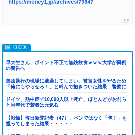
https://money1.jp/archives/79847
早大生さん、ポイント不正で無銭飲食ｗｗｗ大学が異例
の警告へ
集団暴行の現場に遭遇してしまい、被害女性を守るため
「俺にもやらせろ！」と叫んで抱きついた結果…警察に
連行され〇〇扱いされる悲劇へ←機転を利かせた結果が
裏目に出すぎて惨事
ドイツ、熱中症で10,000人以上死亡、ほとんどがお前ら
と同年代で若者は元気💪
【戦慄】毎日新聞記者（47）、ペンではなく「包丁」を
握ってしまった結果・・・・・