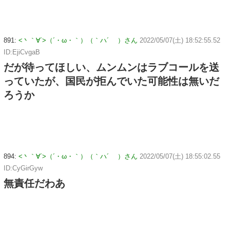
891:
<丶｀∀´>（´・ω・｀）（｀ハ´ ）さん
2022/05/07(土) 18:52:55.52
ID:EjiCvgaB
だが待ってほしい、ムンムンはラブコールを送
っていたが、国民が拒んでいた可能性は無いだ
ろうか
894:
<丶｀∀´>（´・ω・｀）（｀ハ´ ）さん
2022/05/07(土) 18:55:02.55
ID:CyGirGyw
無責任だわあ