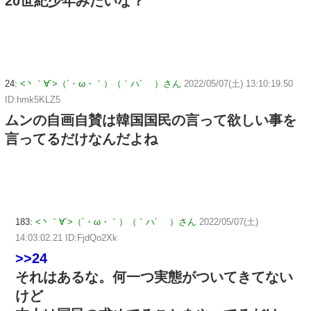
20世紀少年みたいな？
24:
<丶｀∀´>（´・ω・｀）（｀ハ´ ）さん
2022/05/07(土) 13:10:19.50
ID:hmk5KLZ5
ムンの自画自賛は韓国国民の言って欲しい事を
言ってるだけなんだよね
183:
<丶｀∀´>（´・ω・｀）（｀ハ´ ）さん
2022/05/07(土)
14:03:02.21 ID:FjdQo2Xk
>>24
それはあるな。何一つ実態がついてきてない
けど