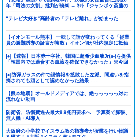
年「司法の女割」批判が紛糾 → ﾈｯﾄ「ジャンポケ斎藤の
罪より軽くて草」ｗｗｗｗｗｗｗｗｗｗｗｗｗｗｗｗ
"テレビ大好き"高齢者の「テレビ離れ」が始まった
【イオンモール熊本】 一転して話が変わってくる「従業
員の避難誘導の証言が複数」イオン側が社内規定に抵触
していた疑い
|●|【速報】日本赤十字社、韓国に超希少血液Jr(a-)を提供
「韓国内では適合する血液を確保できなかった」※今回
で4回目
|●|防弾ガラスの件で誤情報を拡散した左派、間違いを指
摘されても頑として認めなかった結果……
【熊本地震】オールドメディアでは、絶っっっっっ対に
流れない動画
防衛省、防衛費過去最大8.9兆円要求へ 予算案で膨張、
無人機・AI導入
大阪府の小学校でイスラム教の指導者が授業を行い物議
を醸す！ #大阪 #イスラム教 #モスク