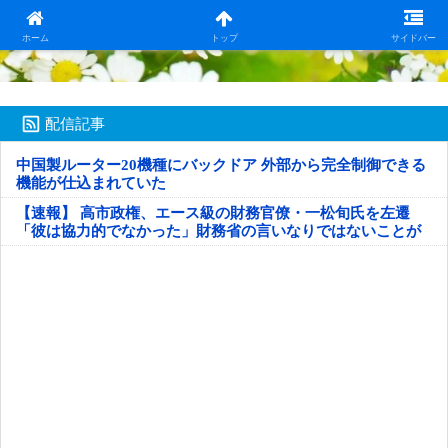
日本第一！ニュース録
ホーム
トップ
サイドバー
配信記事
中国製ルーター20機種にバックドア 外部から完全制御できる
機能が仕込まれていた
【速報】 高市政権、エース級の財務官僚・一松旬氏を左遷
「彼は協力的でなかった」財務省の言いなりではないことが
判明