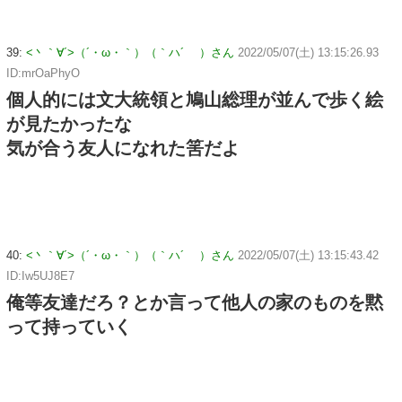
39:
<丶｀∀´>（´・ω・｀）（｀ハ´ ）さん
2022/05/07(土) 13:15:26.93
ID:mrOaPhyO
個人的には文大統領と鳩山総理が並んで歩く絵
が見たかったな
気が合う友人になれた筈だよ
40:
<丶｀∀´>（´・ω・｀）（｀ハ´ ）さん
2022/05/07(土) 13:15:43.42
ID:Iw5UJ8E7
俺等友達だろ？とか言って他人の家のものを黙
って持っていく