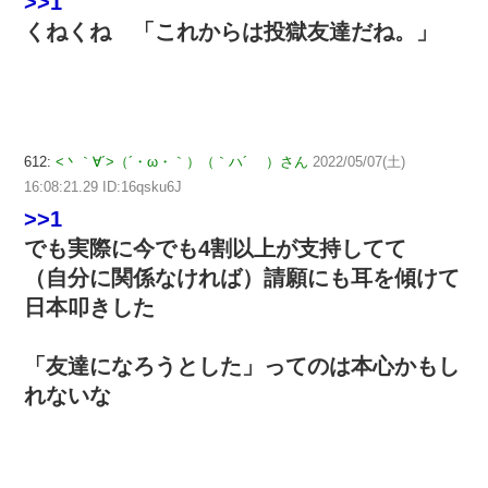
>>1
くねくね 「これからは投獄友達だね。」
612:
<丶｀∀´>（´・ω・｀）（｀ハ´ ）さん
2022/05/07(土)
16:08:21.29 ID:16qsku6J
>>1
でも実際に今でも4割以上が支持してて
（自分に関係なければ）請願にも耳を傾けて
日本叩きした
「友達になろうとした」ってのは本心かもし
れないな