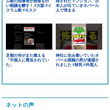
ム教の指導者が授業を行
得されたマンション、日
い物議を醸す！ #大阪 #イ
本人が出ていきネパール
スラム教 #モスク
人で埋まる
京都の寺がまた燃える
神社に住み着いていたネ
「中国人に脅迫されてい
パール国籍の男が逮捕さ
た」
れました #移民 #外国人
ネットの声