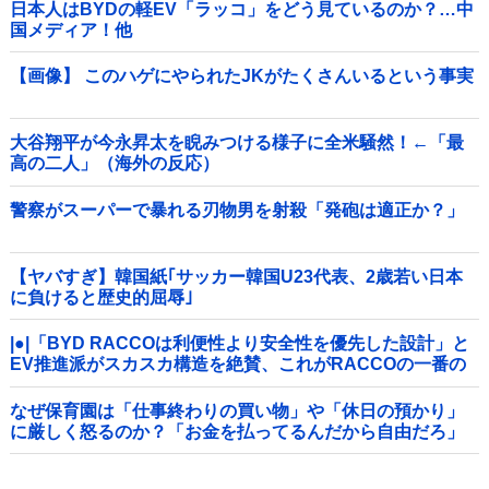
日本人はBYDの軽EV「ラッコ」をどう見ているのか？…中
国メディア！他
【画像】 このハゲにやられたJKがたくさんいるという事実
大谷翔平が今永昇太を睨みつける様子に全米騒然！←「最
高の二人」（海外の反応）
警察がスーパーで暴れる刃物男を射殺「発砲は適正か？」
【ヤバすぎ】韓国紙｢サッカー韓国U23代表、2歳若い日本
に負けると歴史的屈辱｣
|●|「BYD RACCOは利便性より安全性を優先した設計」と
EV推進派がスカスカ構造を絶賛、これがRACCOの一番の
特徴よな
なぜ保育園は「仕事終わりの買い物」や「休日の預かり」
に厳しく怒るのか？「お金を払ってるんだから自由だろ」
主張する保護者 vs 「保育欠如のための施設」と諭す保育士