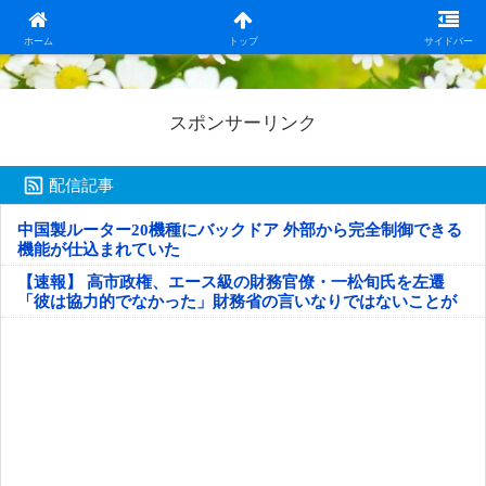
日本第一！ニュース録
ホーム
トップ
サイドバー
スポンサーリンク
配信記事
中国製ルーター20機種にバックドア 外部から完全制御できる
機能が仕込まれていた
【速報】 高市政権、エース級の財務官僚・一松旬氏を左遷
「彼は協力的でなかった」財務省の言いなりではないことが
判明