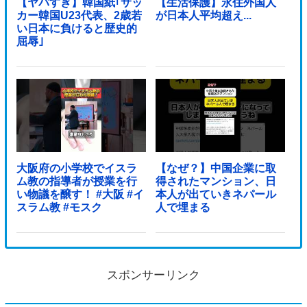
【ヤバすぎ】韓国紙｢サッ
【生活保護】永住外国人
カー韓国U23代表、2歳若
が日本人平均超え...
い日本に負けると歴史的
屈辱｣
大阪府の小学校でイスラ
【なぜ？】中国企業に取
ム教の指導者が授業を行
得されたマンション、日
い物議を醸す！ #大阪 #イ
本人が出ていきネパール
スラム教 #モスク
人で埋まる
スポンサーリンク