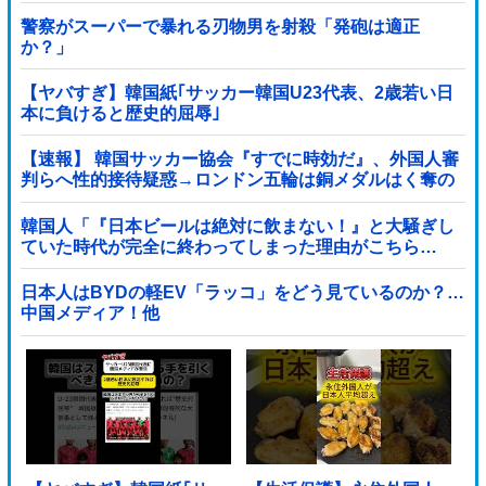
警察がスーパーで暴れる刃物男を射殺「発砲は適正
か？」
【ヤバすぎ】韓国紙｢サッカー韓国U23代表、2歳若い日
本に負けると歴史的屈辱｣
【速報】 韓国サッカー協会『すでに時効だ』、外国人審
判らへ性的接待疑惑→ロンドン五輪は銅メダルはく奪の
可能性「審判の国籍は日本、UAE、イラン」
韓国人「『日本ビールは絶対に飲まない！』と大騒ぎし
ていた時代が完全に終わってしまった理由がこちら…
（ブルブル」＝韓国の反応
日本人はBYDの軽EV「ラッコ」をどう見ているのか？…
中国メディア！他