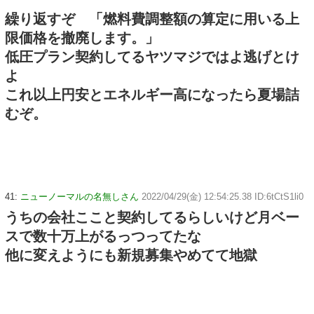
繰り返すぞ 「燃料費調整額の算定に用いる上
限価格を撤廃します。」
低圧プラン契約してるヤツマジではよ逃げとけ
よ
これ以上円安とエネルギー高になったら夏場詰
むぞ。
41:
ニューノーマルの名無しさん
2022/04/29(金) 12:54:25.38 ID:6tCtS1li0
うちの会社ここと契約してるらしいけど月ベー
スで数十万上がるっつってたな
他に変えようにも新規募集やめてて地獄