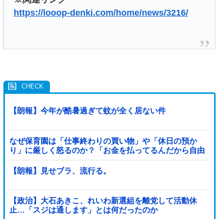
https://looop-denki.com/home/news/3216/
【朗報】今年が酷暑過ぎて蚊が全く居ない件
なぜ保育園は「仕事終わりの買い物」や「休日の預か
り」に厳しく怒るのか？「お金を払ってるんだから自由
だろ」主張する保護者 vs 「保育欠如のための施設」と諭
す保育士
【朗報】見せブラ、流行る。
【政治】大石あきこ、れいわ新選組を離党して活動休
止…「スジは通します」とは何だったのか