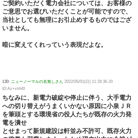
ご契約いただく電力会社については、お客様の
ご意思でお選びいただくことが可能ですので、
当社としても無理にお引止めするものではござ
いません。
暗に変えてくれっていう表現だよな。
130:
ニューノーマルの名無しさん
2022/05/01(日) 11:28:36.20
ID:Az+xIrhf0
ちなみに、新電力破綻や停止に伴う、大手電力
への切り替えがうまくいかない原因に小泉ＪＲ
を筆頭とする環境省の役人たちが既存の火力発
電を潰せ
とせまって新規建設は軒並み不許可、既存火力