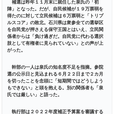
補選は昨年１１月末に就任した泉氏の「初
陣」となった。だが、自民候補が１９万票弱を
得たのに対して立民候補は６万票弱と「トリプ
ルスコア」の敗北。石川県は衆参全ての選挙区
を自民党が押さえる保守王国とはいえ、立民関
係者からは「負け過ぎだ。自民党に代わる選択
肢として有権者に見られていない」との声が上
がった。
幹部の一人は泉氏の知名度不足を指摘。参院
選の公示日と見込まれる６月２２日まで２カ月
を切ったことを念頭に「短期間ではどうしよう
もできない」と頭を抱える。別の関係者も「泉
氏では厳しい」と語った。
執行部は２０２２年度補正予算案を審議する