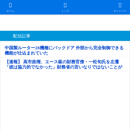
日本第一！ニュース録
ホーム
トップ
サイドバー
配信記事
中国製ルーター20機種にバックドア 外部から完全制御できる
機能が仕込まれていた
【速報】 高市政権、エース級の財務官僚・一松旬氏を左遷
「彼は協力的でなかった」財務省の言いなりではないことが
判明