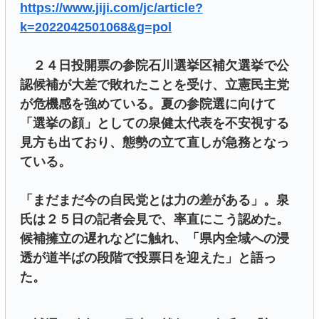
https://www.jiji.com/jc/article?
k=2022042501068&g=pol
２４日投開票の参院石川選挙区補欠選挙で公
認候補が大差で敗れたことを受け、立憲民主党
が危機感を強めている。夏の参院選に向けて
「選挙の顔」としての泉健太代表を不安視する
見方も出ており、態勢の立て直しが急務となっ
ている。
「まだまだ今の自民党とは力の差がある」。泉
氏は２５日の記者会見で、率直にこう認めた。
候補擁立の遅れなどに触れ、「県内全域への浸
透が道半ばの段階で投票日を迎えた」と語っ
た。