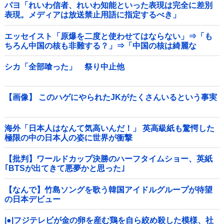
パヨ「れいわ信者、れいわ知能といった表現は完全に差別
表現。メディアは放送禁止用語に指定するべき」
エッセイスト「原爆を二度と使わせてはならない」⇒「も
ちろん中国の核も非難する？」⇒「中国の核は綺麗な
核！」
シカ「全部喰った」 祭り中止他
【画像】 このハゲにやられたJKがたくさんいるという事実
海外「日本人はなんて気高いんだ！」 英高級紙も驚愕した
極限の中の日本人の姿に世界が衝撃
【批判】ワールドカップ決勝のハーフタイムショー、英紙
｢BTSが出てきて悪夢かと思った｣
【なんで】竹島ソングを歌う韓国アイドルグループが待望
の日本デビュー
|●|フジテレビが金の卵を産む鶏を自ら絞め殺した模様、社