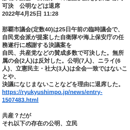
可決 公明などは退席
2022年4月25日 11:28
那覇市議会(定数40)は25日午前の臨時議会で、
自民党会派が提案した自衛隊や海上保安庁の任
務遂行に感謝する決議案を
自民、共産党などの賛成多数で可決した。無所
属の会(2人)は反対した。公明(7人)、ニライ(6
人)、立憲民主・社大(3人)は全会一致ではないこ
とや、
決議になじまないことなどを理由に退席した。
https://ryukyushimpo.jp/news/entry-
1507483.html
共産？だが
それ以下の存在の公明、立民