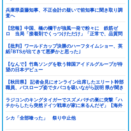
ライズフィギュア【ラウンドワン限定で展開決定】
兵庫県斎藤知事、不正会計の疑いで前知事に聞き取り調
査へ
【悲報】中国、橋の欄干が強風一発で粉々に 鉄筋ゼ
ロ 当局「接着剤でくっつけただけ」「正常で、品質問
題はない」
【批判】ワールドカップ決勝のハーフタイムショー、英
紙｢BTSが出てきて悪夢かと思った｣
【なんで】竹島ソングを歌う韓国アイドルグループが待
望の日本デビュー
【秋田県】 記者会見にオンライン出席したエリート幹部
職員、バスローブ姿でタバコを吸いながら説明 県が聞き
取りへ
ラジコンのキングタイガーでスズメバチの巣に突撃「ハ
チからしたら突然ドイツ戦車が家に来るんだぞ」【海外
の反応】
シカ「全部喰った」 祭り中止他