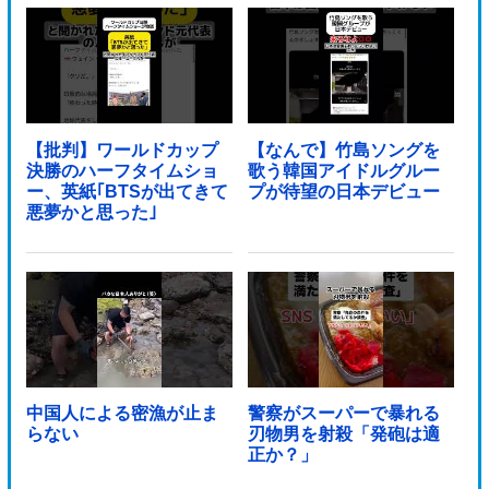
【批判】ワールドカップ
【なんで】竹島ソングを
決勝のハーフタイムショ
歌う韓国アイドルグルー
ー、英紙｢BTSが出てきて
プが待望の日本デビュー
悪夢かと思った｣
中国人による密漁が止ま
警察がスーパーで暴れる
らない
刃物男を射殺「発砲は適
正か？」