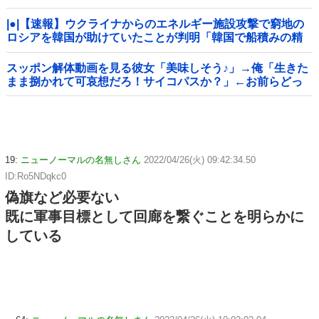
|●|【速報】ウクライナからのエネルギー施設攻撃で窮地の
ロシアを韓国が助けていたことが判明「韓国で船積みの精
製油3万トンがロシア行き」
スッポン解体動画を見る彼女「美味しそう♪」→俺「生きた
まま捌かれて可哀想だろ！サイコパスか？」←お前らどっ
ち？
19:
ニューノーマルの名無しさん
2022/04/26(火) 09:42:34.50
ID:Ro5NDqkc0
偽旗など必要ない
既に軍事目標として回廊を繋ぐことを明らかに
している