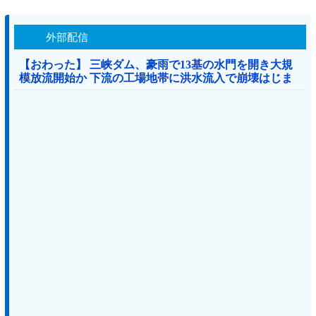
外部配信
【おわった】 三峡ダム、豪雨で13基の水門を開き大規
模放流開始か 下流の工場地帯に洪水流入で崩壊はじま
る