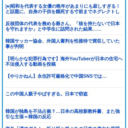
|●|昭和を代表する女優の晩年があまりにも寂しすぎる！
と話題に、自身の子供を餓死する寸前までネグレクトし
た挙句……
反核団体の代表を務める爺さん、「核を持たないで日本
を守れますか」と中学生に詰問された結果……
韓国サッカー協会、外国人審判を性接待で買収していた
事が判明
【明らかな犯罪行為です】海外YouTuberが日本の住宅へ
不法侵入する動画を投稿
【やりかねん】永住許可厳格化で中国SNSでは…
この中国人親子やばすぎる。日本で窃盗
韓国が独島を不法占拠？…日本の高校新教科書、また強
引な主張＝韓国の反応