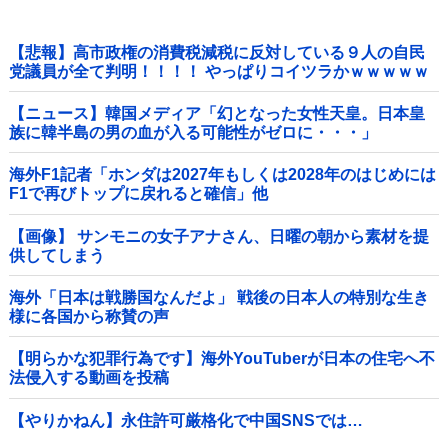
【悲報】高市政権の消費税減税に反対している９人の自民
党議員が全て判明！！！！ やっぱりコイツラかｗｗｗｗｗ
【ニュース】韓国メディア「幻となった女性天皇。日本皇
族に韓半島の男の血が入る可能性がゼロに・・・」
海外F1記者「ホンダは2027年もしくは2028年のはじめには
F1で再びトップに戻れると確信」他
【画像】 サンモニの女子アナさん、日曜の朝から素材を提
供してしまう
海外「日本は戦勝国なんだよ」 戦後の日本人の特別な生き
様に各国から称賛の声
【明らかな犯罪行為です】海外YouTuberが日本の住宅へ不
法侵入する動画を投稿
【やりかねん】永住許可厳格化で中国SNSでは…