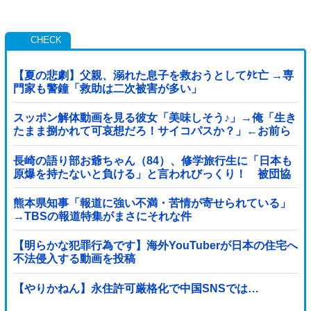
【夏の悲劇】父親、溺れた息子を救おうとしてﾀﾋ亡 →専
門家も警鐘「救助は二次被害が多い」
スッポン解体動画を見る彼女「美味しそう♪」→俺「生き
たまま捌かれて可哀想だろ！サイコパスか？」←お前ら
どっち？
長崎の語り部お爺ちゃん（84）、修学旅行生に「日本も
原爆を持たないと負ける」と言われびっくり！ 被団協
代表（85）も中学生に「核を持たないで日本...
熊本県知事「報道に強い不満・苦情が寄せられている」
→TBSの報道特集がまさにそれな件
【明らかな犯罪行為です】海外YouTuberが日本の住宅へ
不法侵入する動画を投稿
【やりかねん】永住許可厳格化で中国SNSでは…