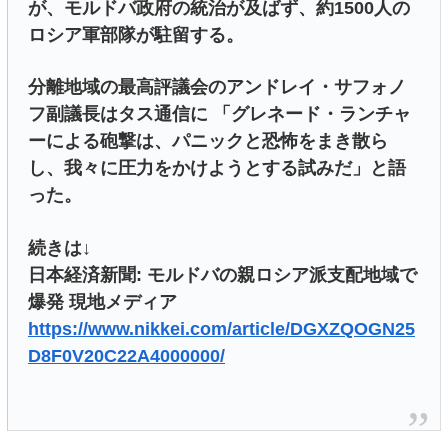
が、モルドバ政府の統治が及ばず、約1500人の
ロシア軍部隊が駐留する。
分離地域の最高評議会のアンドレイ・サフォノ
フ副議長はタス通信に 「グレネード・ランチャ
ーによる砲撃は、パニックと恐怖をまき散ら
し、我々に圧力をかけようとする試みだ」と語
った。
続きは↓
日本経済新聞: モルドバの親ロシア派支配地域で
爆発 現地メディア
https://www.nikkei.com/article/DGXZQOGN25
D8F0V20C22A4000000/