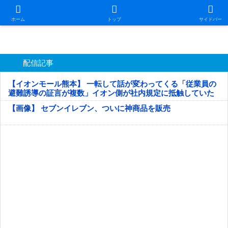
日本第一！ニュース録
ホーム
トップ
サイドバー
配信記事
【イオンモール熊本】 一転して話が変わってくる「従業員の
避難誘導の証言が複数」イオン側が社内規定に抵触していた
疑い
【画像】 セブンイレブン、ついに神商品を販売