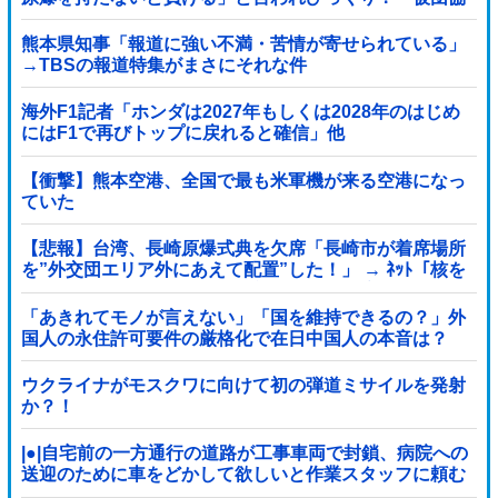
代表（85）も中学生に「核を持たないで日本...
熊本県知事「報道に強い不満・苦情が寄せられている」
→TBSの報道特集がまさにそれな件
海外F1記者「ホンダは2027年もしくは2028年のはじめ
にはF1で再びトップに戻れると確信」他
【衝撃】熊本空港、全国で最も米軍機が来る空港になっ
ていた
【悲報】台湾、長崎原爆式典を欠席「長崎市が着席場所
を”外交団エリア外にあえて配置”した！」 → ﾈｯﾄ「核を
持つ中国に屈指した！」「失礼すぎ」「台湾は筋通し
た！」ｗｗｗｗｗ
「あきれてモノが言えない」「国を維持できるの？」外
国人の永住許可要件の厳格化で在日中国人の本音は？
ウクライナがモスクワに向けて初の弾道ミサイルを発射
か？！
|●|自宅前の一方通行の道路が工事車両で封鎖、病院への
送迎のために車をどかして欲しいと作業スタッフに頼む
と……