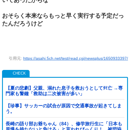
いてあったからな
おそらく本来ならもっと早く実行する予定だっ
たんだろうけど
引用元:
https://asahi.5ch.net/test/read.cgi/newsplus/1650933397/
【夏の悲劇】父親、溺れた息子を救おうとしてﾀﾋ亡 →専
門家も警鐘「救助は二次被害が多い」
【珍事】サッカーの試合が原因で交通事故が起きてしま
う。
長崎の語り部お爺ちゃん（84）、修学旅行生に「日本も
原爆を持たないと負ける」と言われびっくり！ 被団協