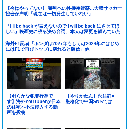
【今はやってない】 審判への性接待疑惑…大韓サッカー
協会が声明「現在は一切発生していない」
「I’ll be back が言えないので I will be back にさせてほ
しい」映画史に残る決め台詞、本人は変更を頼んでいた
海外F1記者「ホンダは2027年もしくは2028年のはじめ
にはF1で再びトップに戻れると確信」他
【明らかな犯罪行為で
【やりかねん】永住許可
す】海外YouTuberが日本
厳格化で中国SNSでは…
の住宅へ不法侵入する動
画を投稿