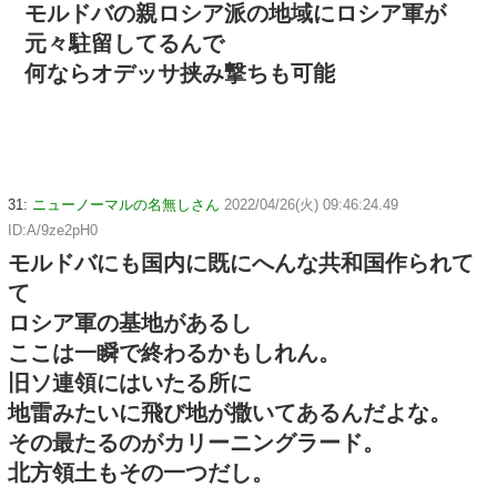
モルドバの親ロシア派の地域にロシア軍が
元々駐留してるんで
何ならオデッサ挟み撃ちも可能
31:
ニューノーマルの名無しさん
2022/04/26(火) 09:46:24.49
ID:A/9ze2pH0
モルドバにも国内に既にへんな共和国作られて
て
ロシア軍の基地があるし
ここは一瞬で終わるかもしれん。
旧ソ連領にはいたる所に
地雷みたいに飛び地が撒いてあるんだよな。
その最たるのがカリーニングラード。
北方領土もその一つだし。