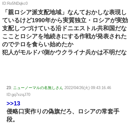
ID:Ro5NDqkc0
「親ロシア派支配地域」なんておかしな表現し
ているけど1990年から実質独立・ロシアが実効
支配しつづけている沿ドニエストル共和国だな
こことロシアを地続きにする作戦が発表された
のでテロを食らい始めたか
犯人がモルドバ側かウクライナ兵かは不明だな
23:
ニューノーマルの名無しさん
2022/04/26(火) 09:43:16.46
ID:gq7xzqJ70
>>13
侵略口実作りの偽旗だろ、ロシアの常套手
段。