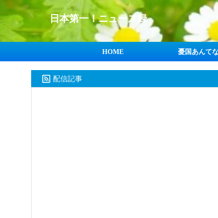
日本第一！ニュース録
HOME
憂国あんて
配信記事