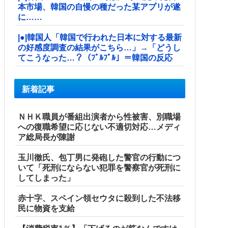
本市場、韓国の自慢の種だった某アプリが遂
に……
|●|韓国人「韓国で行われた日本に対する最新
の好感度調査の結果がこちら…」→「どうし
てこうなった…？（ﾌﾞﾙﾌﾞﾙ」＝韓国の反応
新着記事
ＮＨＫ職員が番組出演者から性被害、別職場
への復職希望に応じない不適切対応…メディ
ア総局長が陳謝
玉川徹氏、包丁男に発砲した警官の行動につ
いて「死刑にならない犯罪を警察官が死刑に
してしまった」
赤十字、スペイン領セウタに殺到した不法移
民に物資を支給