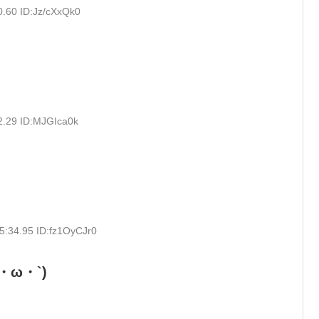
0.60 ID:Jz/cXxQk0
2.29 ID:MJGIca0k
5:34.95 ID:fz1OyCJr0
ω・`)