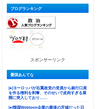
ブログランキング
スポンサーリンク
憂国あんてな
|●|ヨーロッパが右翼政党の党員から銀行口座
を作る権利を剥奪、そのせいで皮肉すぎる展
開に突入しており……
|●|韓国Webtoon企業の最後の牙城だった日