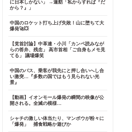
に日本しかない」 →蓮舫「私からすれば『だ
から？』」
中国のロケット打ち上げ失敗！山に堕ちて大
爆発🚀💥
【党首討論】中革連・小川「カンペ読みなが
らの答弁、残念」 高市首相「ご自身もメモ見
てる」 議場爆笑
中国のバス、乗客が我先にと押し合いへし合
い激突…『多数の国ではもう見られない光
景』
【動画】イオンモール爆発の瞬間の映像が公
開される。全滅の模様…
シャチの激しい体当たり、マンボウが粉々に
「爆発」 捕食戦略か遊びか