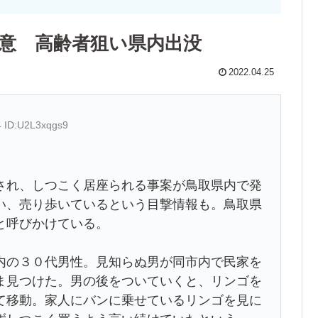
注意 高齢者狙い県内出没
2022.04.25
4 ID:U2L3xqgs9
れ、しつこく居座られる事案が鳥取県内で発
い、売り歩いているという目撃情報も。鳥取県
と呼びかけている。
の３０代男性。見知らぬ男が同市内で民家を
ま見つけた。男の後をついていくと、リンゴを
て移動。家人にバンに乗せているリンゴを見に