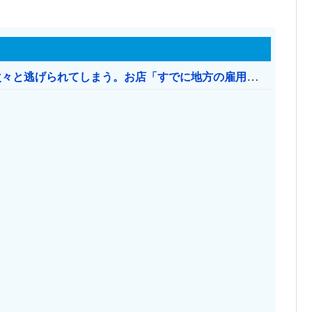
日本のお店、時給1500円でもミャンマー人に次々と逃げられてしまう。お店「すでに地方の雇用は崩壊」