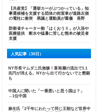
【共産党】「選挙カーがぶつかっている」知
事選候補を支援する団体の街宣車が道路左側
の電柱に衝突 県議と運動員が重傷 長野
防衛省チャーター舶「はくおうⅡ」が入浴や
医療提供 断水や猛暑に苦しむ熊本の被災者
支援
国当局「救助隊動画も削除」台風13号「三峡ダム接近中」→
人気記事（30日）
ｗｗｗｗｗｗｗｗｗｗｗｗｗｗ他
NY市長マムダニ氏無惨！富裕層の流出で1.1
兆円が消える。NYから出て行かないでと懇願
も
中国人に聞いた「一番悪いと思う国は？」
→1位中国
麻生氏「2千年にわたって同じ王朝など世界中