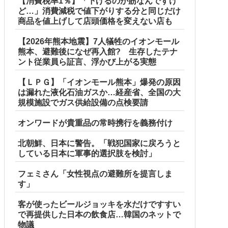
【消費税率1％】「下げるのが筋なんですけ
ど…」消費減税で値下がりする分と同じだけ
商品を値上げして店頭価格を変えない店も
【2026年熊本地震】7人犠牲のイオンモール
熊本、避難後になぜ再入館? 生存したテナ
ント従業員ら証言、浮かび上がる実態
【ＬＰＧ】「イオンモール熊本」爆発の原因
は漏れた液化石油ガスか…経産省、全国の大
規模施設でガス供給設備の点検要請
オンワードが貴重品の常時携行を義務付け
北朝鮮、日本に警告。「戦犯国家に戻ろうと
している日本に軍事的選択肢を検討」
フェミさん「女性視点の避難所を提言しま
す」
客が使ったビールジョッキを水だけですすい
で再提供した日本の飲食店…韓国のネットで
物議