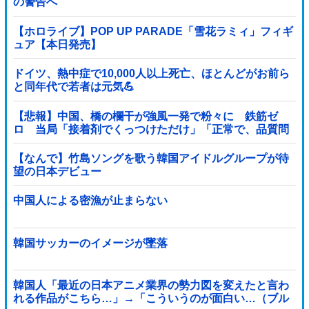
の警告へ
【ホロライブ】POP UP PARADE「雪花ラミィ」フィギ
ュア【本日発売】
ドイツ、熱中症で10,000人以上死亡、ほとんどがお前ら
と同年代で若者は元気💪
【悲報】中国、橋の欄干が強風一発で粉々に 鉄筋ゼ
ロ 当局「接着剤でくっつけただけ」「正常で、品質問
題はない」
【なんで】竹島ソングを歌う韓国アイドルグループが待
望の日本デビュー
中国人による密漁が止まらない
韓国サッカーのイメージが墜落
韓国人「最近の日本アニメ業界の勢力図を変えたと言わ
れる作品がこちら…」→「こういうのが面白い…（ブル