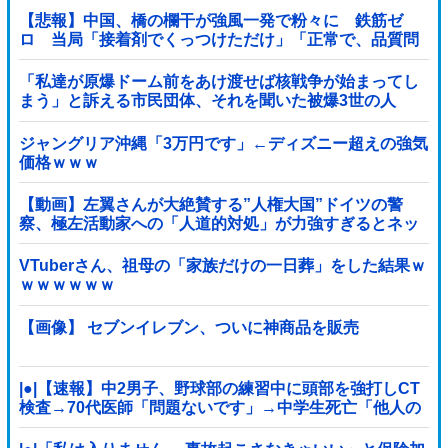
【悲報】中国、橋の欄干が強風一発で粉々に 鉄筋ゼ
ロ 当局「接着剤でくっつけただけ」「正常で、品質問
題はない」
「私達が原爆ドーム前をあけ渡せば核戦争が始まってし
まう」と訴える市民団体、それを聞いた被爆3世の人
が……他
ジャングリア沖縄「3万円です」←ディズニー超えの強気
価格ｗｗｗ
【動画】左翼さんが大絶賛する”人権大国”ドイツの警
察、極左活動家への「人道的対処」が力強すぎるとネッ
トで話題に → ｗｗｗｗｗｗｗｗ
VTuberさん、祖母の「家族だけの一日葬」をした結果ｗ
ｗｗｗｗｗｗ
【画像】 セブンイレブン、ついに神商品を販売
|●|【速報】中2男子、野球部の練習中に頭部を強打しCT
検査→70代医師「問題ないです」→中学生死亡「他人の
CT画像みてました」