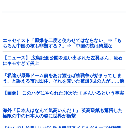
エッセイスト「原爆を二度と使わせてはならない」⇒「も
ちろん中国の核も非難する？」⇒「中国の核は綺麗な
核！」
【ニュース】 広島記念公園を追い出された左翼さん、流石
にキモすぎて炎上
「私達が原爆ドーム前をあけ渡せば核戦争が始まってしま
う」と訴える市民団体、それを聞いた被爆3世の人が……他
【画像】 このハゲにやられたJKがたくさんいるという事実
海外「日本人はなんて気高いんだ！」 英高級紙も驚愕した
極限の中の日本人の姿に世界が衝撃