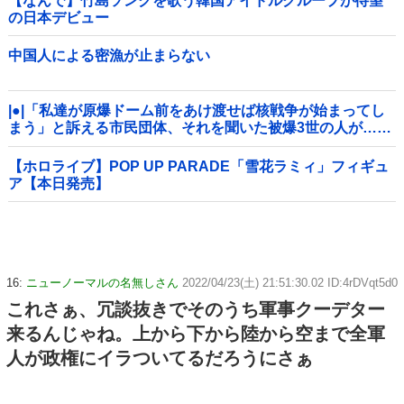
【なんで】竹島ソングを歌う韓国アイドルグループが待望
の日本デビュー
中国人による密漁が止まらない
|●|「私達が原爆ドーム前をあけ渡せば核戦争が始まってし
まう」と訴える市民団体、それを聞いた被爆3世の人が……
【ホロライブ】POP UP PARADE「雪花ラミィ」フィギュ
ア【本日発売】
16:
ニューノーマルの名無しさん
2022/04/23(土) 21:51:30.02 ID:4rDVqt5d0
これさぁ、冗談抜きでそのうち軍事クーデター
来るんじゃね。上から下から陸から空まで全軍
人が政権にイラついてるだろうにさぁ