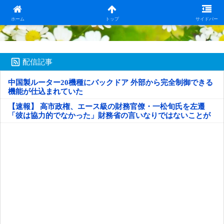
日本第一！ニュース録
ホーム
トップ
サイドバー
配信記事
中国製ルーター20機種にバックドア 外部から完全制御できる
機能が仕込まれていた
【速報】 高市政権、エース級の財務官僚・一松旬氏を左遷
「彼は協力的でなかった」財務省の言いなりではないことが
判明