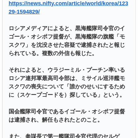
https://news.nifty.com/article/world/korea/123
29-1594829/
ロシアメディアによると、黒海艦隊司令官のイ
ゴール・オシポフ提督が、黒海艦隊の旗艦「モ
スクワ」を沈没させた容疑で逮捕されたと報じ
られている。複数の外信も報じた。
それによると、ウラジーミル・プーチン率いる
ロシア連邦軍最高司令部は、ミサイル巡洋艦モ
スクワの喪失について「誰かのせいにするため
に（スケープゴードを）探している」という。
国会艦隊司令官であるイゴール・オシポフ提督
は逮捕され、解任もされたとのこと。
また、参謀長で第一艦隊司令官代理のセルゲ