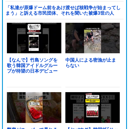
ブル」＝韓国の反応
「私達が原爆ドーム前をあけ渡せば核戦争が始まってし
まう」と訴える市民団体、それを聞いた被爆3世の人
が……他
【なんで】竹島ソングを
中国人による密漁が止ま
歌う韓国アイドルグルー
らない
プが待望の日本デビュー