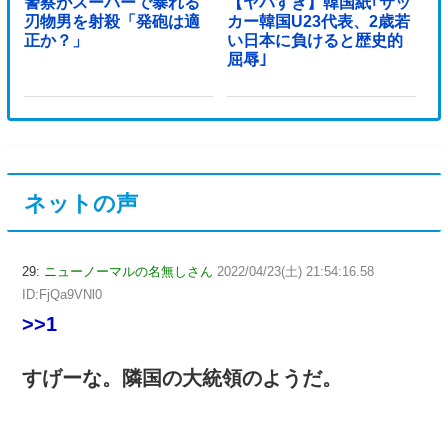
警察がスーパーで暴れる
【ヤバすぎ】韓国紙｢サッ
刃物男を射殺「発砲は適
カー韓国U23代表、2歳若
正か？」
い日本に負けると歴史的
屈辱｣
ネットの声
29:
ニューノーマルの名無しさん
2022/04/23(土) 21:54:16.58
ID:FjQa9VNl0
>>1
すげーな。隣国の大統領のようだ。