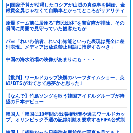
|●|国家予算が枯渇したロシアが山賊の真似事を開始、金
銀貴金属じゃなくて自動車とかってところがリアリティ
ありすぎる……
原爆ドーム前に居座る”市民団体”を警官隊が排除、その
瞬間に周囲で見守っていた観客たちが……
パヨ「れいわ信者、れいわ知能といった表現は完全に差
別表現。メディアは放送禁止用語に指定するべき」
中国の海水浴場の映像があまりにも・・・
【批判】ワールドカップ決勝のハーフタイムショー、英
紙｢BTSが出てきて悪夢かと思った｣
【なんで】竹島ソングを歌う韓国アイドルグループが待
望の日本デビュー
韓国人「韓国に10年間の出場権剥奪や過去ワールドカッ
プ、オリンピック予選の記録削除を要求するFIFA公式制
裁を海外メディアが報道！」
韓国人「残酷だった日帝強占期前後の写真を見てみよ