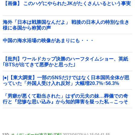
【画像】 このハゲにやられたJKがたくさんいるという事実
海外「日本は戦勝国なんだよ」 戦後の日本人の特別な生き
様に各国から称賛の声
中国の海水浴場の映像があまりにも・・・
【批判】ワールドカップ決勝のハーフタイムショー、英紙
｢BTSが出てきて悪夢かと思った｣
|●|【東大調査】一部のSNSだけではなく日本国民全体が思
っていた「外国人受け入れ反対」大幅増20.7%↑56.3%
「男癖が悪くて勘当された」はずの元夫の妹…葬儀での奇
行と『悲惨な思い込み』から知的障害を疑った私→こっそ
り病院へ誘導し行政保護させた話
110:
オノデンボーヤ(東京都) [DE]
2022/04/23(土) 15:04:41.55