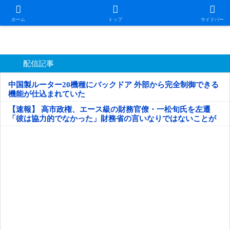
日本第一！ニュース録
ホーム
トップ
サイドバー
配信記事
中国製ルーター20機種にバックドア 外部から完全制御できる
機能が仕込まれていた
【速報】 高市政権、エース級の財務官僚・一松旬氏を左遷
「彼は協力的でなかった」財務省の言いなりではないことが
判明