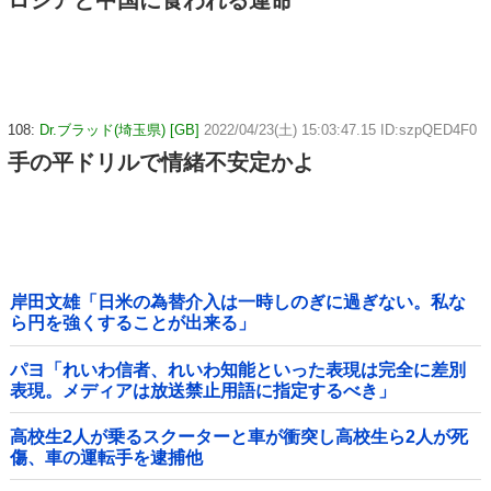
108:
Dr.ブラッド(埼玉県) [GB]
2022/04/23(土) 15:03:47.15 ID:szpQED4F0
手の平ドリルで情緒不安定かよ
岸田文雄「日米の為替介入は一時しのぎに過ぎない。私な
ら円を強くすることが出来る」
パヨ「れいわ信者、れいわ知能といった表現は完全に差別
表現。メディアは放送禁止用語に指定するべき」
高校生2人が乗るスクーターと車が衝突し高校生ら2人が死
傷、車の運転手を逮捕他