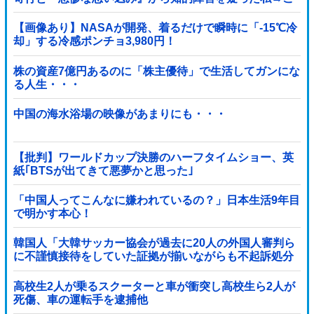
っそり病院へ誘導し行政保護させた話
【画像あり】NASAが開発、着るだけで瞬時に「-15℃冷
却」する冷感ポンチョ3,980円！
株の資産7億円あるのに「株主優待」で生活してガンにな
る人生・・・
中国の海水浴場の映像があまりにも・・・
【批判】ワールドカップ決勝のハーフタイムショー、英
紙｢BTSが出てきて悪夢かと思った｣
「中国人ってこんなに嫌われているの？」日本生活9年目
で明かす本心！
韓国人「大韓サッカー協会が過去に20人の外国人審判ら
に不謹慎接待をしていた証拠が揃いながらも不起訴処分
に成っていた事が明らかに‥」
高校生2人が乗るスクーターと車が衝突し高校生ら2人が
死傷、車の運転手を逮捕他