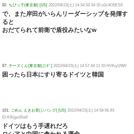
92:
ちびっ子(東京都) [US]
2022/04/23(土) 14:54:50.54 ID:o2c4O5ES0
で、また岸田がいらんリーダーシップを発揮す
ると
おだてられて前衛で盾役みたいなw
97:
チーズくん(東京都) [ﾆﾀﾞ]
2022/04/23(土) 14:57:44.11 ID:HVKiyl2W0
困ったら日本にすり寄るドイツと韓国
101:
ごめん えきお君(ジパング) [US]
2022/04/23(土) 14:58:56.83
ID:K91gzdSw0
ドイツはもう手遅れだろ
ロシアと中国に食われる運命