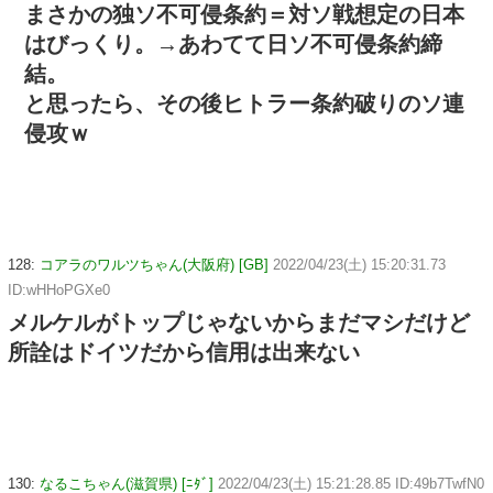
まさかの独ソ不可侵条約＝対ソ戦想定の日本
はびっくり。→あわてて日ソ不可侵条約締
結。
と思ったら、その後ヒトラー条約破りのソ連
侵攻ｗ
128:
コアラのワルツちゃん(大阪府) [GB]
2022/04/23(土) 15:20:31.73
ID:wHHoPGXe0
メルケルがトップじゃないからまだマシだけど
所詮はドイツだから信用は出来ない
130:
なるこちゃん(滋賀県) [ﾆﾀﾞ]
2022/04/23(土) 15:21:28.85 ID:49b7TwfN0