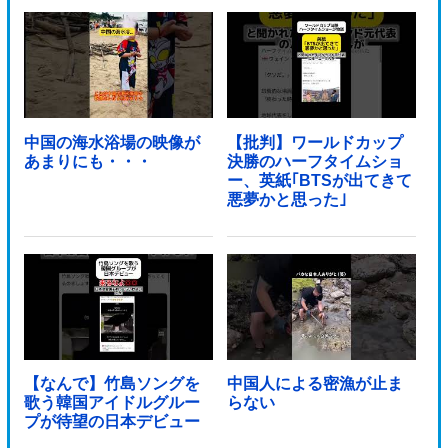
中国の海水浴場の映像が
【批判】ワールドカップ
あまりにも・・・
決勝のハーフタイムショ
ー、英紙｢BTSが出てきて
悪夢かと思った｣
【なんで】竹島ソングを
中国人による密漁が止ま
歌う韓国アイドルグルー
らない
プが待望の日本デビュー