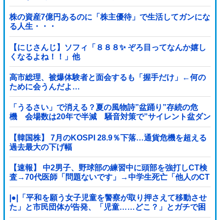
株の資産7億円あるのに「株主優待」で生活してガンにな
る人生・・・
【にじさんじ】ソフィ「８８８✨ ぞろ目ってなんか嬉し
くなるよね！！」他
高市総理、被爆体験者と面会するも「握手だけ」←何の
ために会うんだよ…
「うるさい」で消える？夏の風物詩”盆踊り”存続の危
機 会場数は20年で半減 騒音対策で”サイレント盆ダン
ス”も
【韓国株】 7月のKOSPI 28.9％下落…通貨危機を超える
過去最大の下げ幅
【速報】 中2男子、野球部の練習中に頭部を強打しCT検
査→70代医師「問題ないです」→中学生死亡「他人のCT
画像みてました」
|●|「平和を願う女子児童を警察が取り押さえて移動させ
た」と市民団体が告発、「児童……どこ？」とガチで困
惑する人が続出