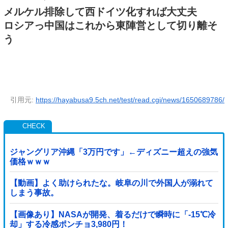
メルケル排除して西ドイツ化すれば大丈夫
ロシアっ中国はこれから東陣営として切り離そ
う
引用元:
https://hayabusa9.5ch.net/test/read.cgi/news/1650689786/
ジャングリア沖縄「3万円です」←ディズニー超えの強気
価格ｗｗｗ
【動画】よく助けられたな。岐阜の川で外国人が溺れて
しまう事故。
【画像あり】NASAが開発、着るだけで瞬時に「-15℃冷
却」する冷感ポンチョ3,980円！