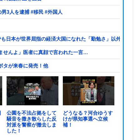
【ヤバい】100件以上の窃盗をしたトルコ国籍の男3人を逮捕 #移民 #外国人
でも日本が世界屈指の経済大国になれた「勤勉さ」以外の勝因
ませんよ」医者に真顔で言われた一言…
ボタが来春に発売！他
日
公園を不法占拠をして
どうなる？河合ゆうす
騒音を撒き散らした反
けが県知事選へ立候
対派を警察が撤去しま
補！
した！