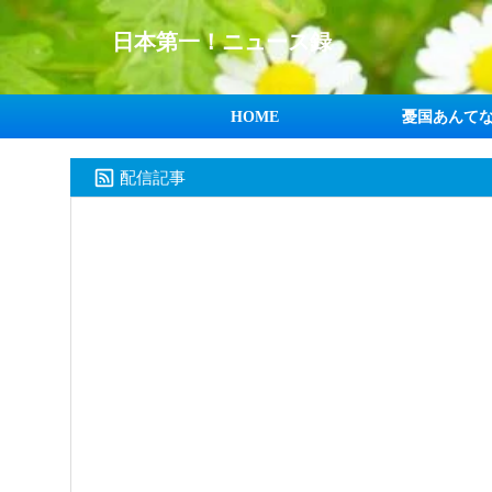
日本第一！ニュース録
HOME
憂国あんて
配信記事