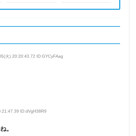
05(火) 20:20:43.72 ID:GYCyFAag
0:21:47.39 ID:dVgH38R9
いね。