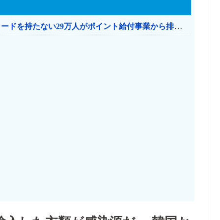
共産党「これは酷い…京都市でマイナンバーカードを持たない29万人がポイント給付事業から排除された」