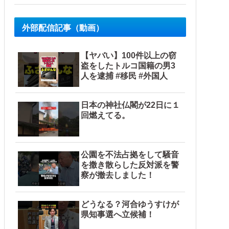
外部配信記事（動画）
【ヤバい】100件以上の窃
盗をしたトルコ国籍の男3
人を逮捕 #移民 #外国人
日本の神社仏閣が22日に１
回燃えてる。
公園を不法占拠をして騒音
を撒き散らした反対派を警
察が撤去しました！
どうなる？河合ゆうすけが
県知事選へ立候補！