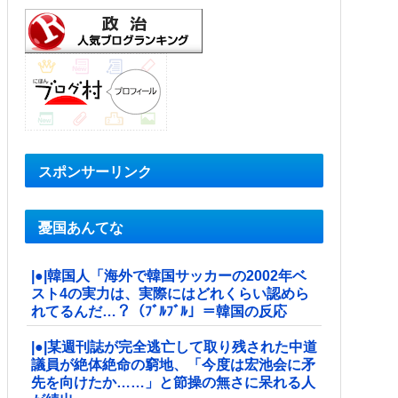
スポンサーリンク
憂国あんてな
|●|韓国人「海外で韓国サッカーの2002年ベ
スト4の実力は、実際にはどれくらい認めら
れてるんだ…？（ﾌﾞﾙﾌﾞﾙ」＝韓国の反応
|●|某週刊誌が完全逃亡して取り残された中道
議員が絶体絶命の窮地、「今度は宏池会に矛
先を向けたか……」と節操の無さに呆れる人