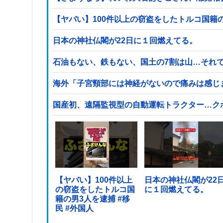
日本の神社仏閣が22日に１回燃えてる。
石油もない、鉄もない、国土の7割は山…それ
海外「子宮頸部には神経がないので痛みは感じ
国産初、遠隔監視型の自動運転トラクター…ク
【ヤバい】100件以上
日本の神社仏閣が22
の窃盗をしたトルコ国
に１回燃えてる。
籍の男3人を逮捕 #移
民 #外国人