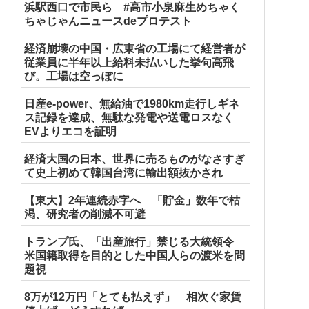
浜駅西口で市民ら #高市小泉麻生めちゃく
ちゃじゃんニュースdeプロテスト
経済崩壊の中国・広東省の工場にて経営者が
従業員に半年以上給料未払いした挙句高飛
び。工場は空っぽに
日産e-power、無給油で1980km走行しギネ
ス記録を達成、無駄な発電や送電ロスなく
EVよりエコを証明
経済大国の日本、世界に売るものがなさすぎ
て史上初めて韓国台湾に輸出額抜かされ
【東大】2年連続赤字へ 「貯金」数年で枯
渇、研究者の削減不可避
トランプ氏、「出産旅行」禁じる大統領令
米国籍取得を目的とした中国人らの渡米を問
題視
8万が12万円「とても払えず」 相次ぐ家賃