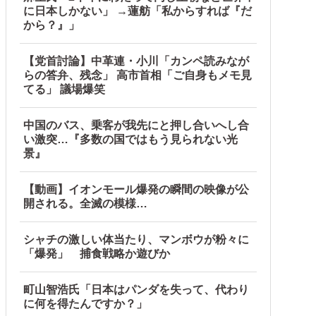
に日本しかない」 →蓮舫「私からすれば『だ
から？』」
【党首討論】中革連・小川「カンペ読みなが
らの答弁、残念」 高市首相「ご自身もメモ見
！
てる」 議場爆笑
中国のバス、乗客が我先にと押し合いへし合
い激突…『多数の国ではもう見られない光
景』
【動画】イオンモール爆発の瞬間の映像が公
開される。全滅の模様…
シャチの激しい体当たり、マンボウが粉々に
「爆発」 捕食戦略か遊びか
町山智浩氏「日本はパンダを失って、代わり
に何を得たんですか？」