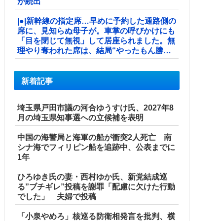
が続出
|●|新幹線の指定席…早めに予約した通路側の
席に、見知らぬ母子が。車掌の呼びかけにも
「目を閉じて無視」して居座られました。無
理やり奪われた席は、結局“やったもん勝
ち”になってしまうのでしょうか？ ...
新着記事
埼玉県戸田市議の河合ゆうすけ氏、2027年8
月の埼玉県知事選への立候補を表明
中国の海警局と海軍の船が衝突2人死亡 南
シナ海でフィリピン船を追跡中、公表までに
1年
ひろゆき氏の妻・西村ゆか氏、新党結成巡
る”ブチギレ”投稿を謝罪「配慮に欠けた行動
でした」 夫婦で投稿
「小泉やめろ」核巡る防衛相発言を批判、横