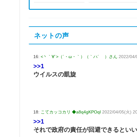
ネットの声
16:
<丶｀∀´>（´・ω・｀）（｀ハ´ ）さん
2022/04/
>>1
ウイルスの凱旋
18:
こてカッコカリ ◆a8q4gKPOqI
2022/04/05(火) 2
>>1
それで政府の責任が回避できるとい