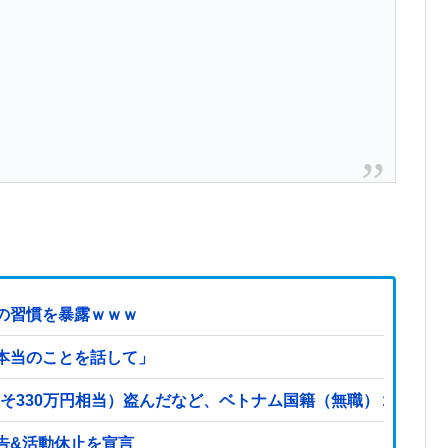
の習慣を暴露ｗｗｗ
本当のことを話して」
よそ330万円相当）盗んだなど、ベトナム国籍（無職）２人逮捕、
告&活動休止を宣言