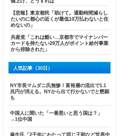
値上げ、どうすれば
【悲報】東京都民「助けて。通勤時間減らし
たいのに都心の近くが最低10万払わないと住
めないの」
共産党「これは酷い…京都市でマイナンバー
カードを持たない29万人がポイント給付事業
から排除された」
人気記事（30日）
NY市長マムダニ氏無惨！富裕層の流出で1.1
兆円が消える。NYから出て行かないでと懇願
も
中国人に聞いた「一番悪いと思う国は？」
→1位中国
盗まれた銅線の半分はすでに売却 富山で...
麻生氏「2千年にわたって同じ王朝など世界中