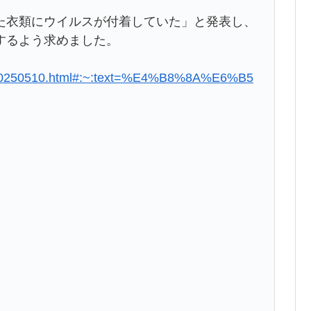
た衣類にウイルスが付着していた」と発表し、
するよう求めました。
es/000250510.html#:~:text=%E4%B8%8A%E6%B5