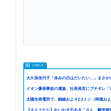
大久保佳代子「休みの日はだいたい…」まさか
イオン爆発事故の遺族、社長発言にブチギレ「
太陽光発電所で、銅線およそ2.2トン（時価お
【さようなら】れいわ大石あきこさん、離党報