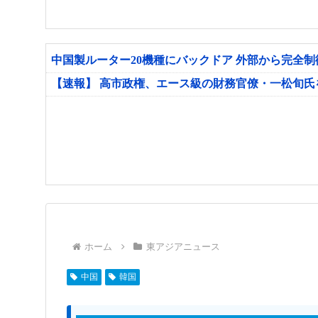
中国製ルーター20機種にバックドア 外部から完全
【速報】 高市政権、エース級の財務官僚・一松旬
ホーム
東アジアニュース
中国
韓国