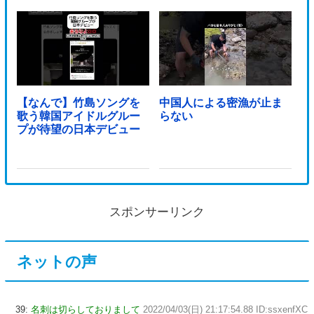
【なんで】竹島ソングを
中国人による密漁が止ま
歌う韓国アイドルグルー
らない
プが待望の日本デビュー
スポンサーリンク
ネットの声
39:
名刺は切らしておりまして
2022/04/03(日) 21:17:54.88 ID:ssxenfXC