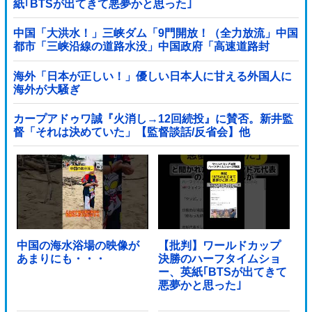
紙｢BTSが出てきて悪夢かと思った｣
中国「大洪水！」三峡ダム「9門開放！（全力放流」中国
都市「三峡沿線の道路水没」中国政府「高速道路封
鎖！」中国ダム「緊急放流に合わせて開門（土砂崩れ発
生」→
海外「日本が正しい！」優しい日本人に甘える外国人に
海外が大騒ぎ
カープアドゥワ誠『火消し→12回続投』に賛否。新井監
督「それは決めていた」【監督談話/反省会】他
中国の海水浴場の映像が
【批判】ワールドカップ
あまりにも・・・
決勝のハーフタイムショ
ー、英紙｢BTSが出てきて
悪夢かと思った｣