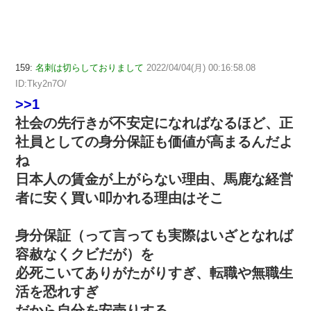
159:
名刺は切らしておりまして
2022/04/04(月) 00:16:58.08
ID:Tky2n7O/
>>1
社会の先行きが不安定になればなるほど、正
社員としての身分保証も価値が高まるんだよ
ね
日本人の賃金が上がらない理由、馬鹿な経営
者に安く買い叩かれる理由はそこ
身分保証（って言っても実際はいざとなれば
容赦なくクビだが）を
必死こいてありがたがりすぎ、転職や無職生
活を恐れすぎ
だから自分を安売りする