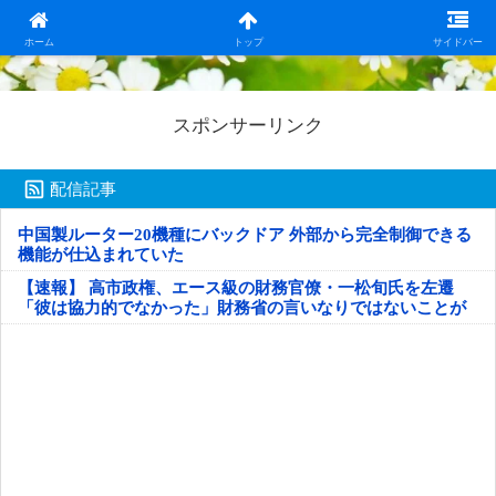
日本第一！ニュース録
ホーム
トップ
サイドバー
スポンサーリンク
配信記事
中国製ルーター20機種にバックドア 外部から完全制御できる
機能が仕込まれていた
【速報】 高市政権、エース級の財務官僚・一松旬氏を左遷
「彼は協力的でなかった」財務省の言いなりではないことが
判明