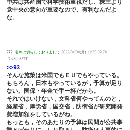
中共は共産国で科学技術重視だし、株主より
党中央の意向が重要なので、有利なんだよ
な。
272:
名刺は切らしておりまして
2022/04/04(月) 11:35:39.74
ID:y8gu5ZFF
>>93
そんな施策は米国でもＥＵでもやっている。
もちろん，日本もやっているが，予算が足り
ない。国保・年金で手一杯だから。
それではいけない，文科省何やってんのと，
経産省，厚労省，国交省，防衛省が研究開発
費増加額をしているがね。
もっとも，そのあたりの予算は民間が公共事
業とばかりに，しり取るし，防衛は人事的に