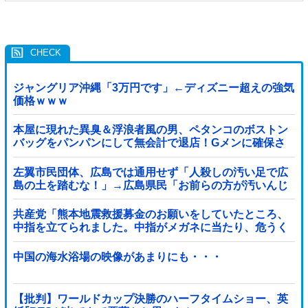
ジャングリア沖縄「3万円です」←ディズニー超えの強気
価格ｗｗｗ
本屋に現れた異臭＆浮浪者風の男、ペタンコのボストン
バッグをパンパンにして無会計で退店！Gメンに確保さ
れ「なんで？」と本気で困惑ｗｗｗ
左翼市民団体、広島では通用せず「人殺しの汚い足で広
島の土を踏むな！」→広島県民「お前らの方が汚いんじ
ゃ！」「ワシらが広島県民じゃ」
共産党「熊本地震救援募金のお願いをしていたところ、
中指を立てられました。中指がメガネに当たり、危うく
怪我をするところでした」
中国の海水浴場の映像があまりにも・・・
【批判】ワールドカップ決勝のハーフタイムショー、英