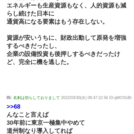
エネルギーも生産資源もなく、人的資源も減
らし続けた日本に
通貨高になる要素はもう存在しない。
資源が安いうちに、財政出動して原発を増強
するべきだったし、
企業の設備投資も後押しするべきだったけ
ど、完全に機を逃した。
85:
名刺は切らしておりまして
2022/03/30(水) 09:47:22.56 ID:qMO31iBt
>>68
んなこと言えば
30年前に東京一極集中やめて
道州制なり導入してれば