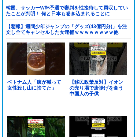
韓国、サッカーW杯予選で審判を性接待して買収してい
たことが判明！ 何と日本も巻き込まれることに
【悲報】週間少年ジャンプの「グッズ(43億円分)」を注
文し全てキャンセルした女逮捕ｗｗｗｗｗｗｗｗ他
ベトナム人「腹が減って
【移民政策反対】イオン
女性殺し山に捨てた」
の売り場で唐揚げを食う
中国人の子供