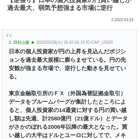
過去最大、弱気予想強まる市場に逆行
2022.03.31
1:
田杉山脈 ★
2022/03/29(火) 20:42:56.19 ID:CAP_USER
日本の個人投資家が円の上昇を見込んだポジシ
ョンを過去最大規模に膨らませている。円の先
安観が強まる市場で、逆行した動きを見せてい
る。
東京金融取引所のＦＸ（外国為替証拠金取引）
データをブルームバーグが集計したところによ
ると、個人投資家の14通貨に対する円の買い越
し額は先週、計2580億円（21億ドル）とデータ
がさかのぼれる2006年以降の最大となった。買
い越しの大半はドルとユーロに対してで、メキ