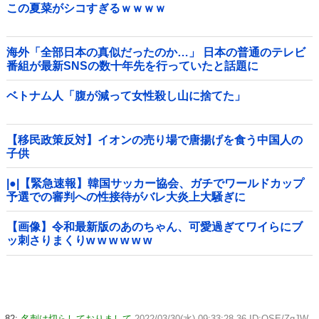
この夏菜がシコすぎるｗｗｗｗ
海外「全部日本の真似だったのか…」 日本の普通のテレビ
番組が最新SNSの数十年先を行っていたと話題に
ベトナム人「腹が減って女性殺し山に捨てた」
【移民政策反対】イオンの売り場で唐揚げを食う中国人の
子供
|●|【緊急速報】韓国サッカー協会、ガチでワールドカップ
予選での審判への性接待がバレ大炎上大騒ぎに
【画像】令和最新版のあのちゃん、可愛過ぎてワイらにブ
ッ刺さりまくりw w w w w w
82:
名刺は切らしておりまして
2022/03/30(水) 09:33:28.36 ID:OSE/ZqJW