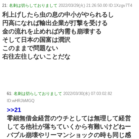
21:
名刺は切らしておりまして
2022/03/29(火) 21:26:50.00 ID:1Xzgv7T4
利上げしたら虫の息の中小がやられるし
円高になれば輸出企業が打撃を受ける
金の流れを止めれば内需も崩壊する
そして日本の国富は潤沢
このままで問題ない
右往左往しないことだな
61:
名刺は切らしておりまして
2022/03/30(水) 07:03:02.82
ID:wHRJbMGQ
>>21
零細無借金経営のウチとしては無理して経営
してる他社が落ちていくから有難いけどねー
バブル崩壊やリーマンショックの時も同じ感