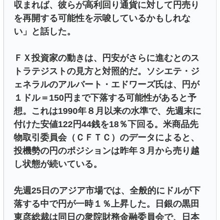
収まれば、彼らが高利回り通貨に対して円売り
を再開する可能性を示唆しているかもしれな
い」と話した。
ＦＸ投資家の動きは、円安がさらに進むとのス
トラテジストの見方と対照的だ。ソシエテ・ジ
ェネラルのアルバート・エドワーズ氏は、円が
１ドル＝150円まで下落する可能性があると予
想。これは1990年８月以来の水準で、先週末に
付けた安値122円44銭を18％下回る。米商品先
物取引委員会（ＣＦＴＣ）のデータによると、
投機勢の円のポジションは昨年３月から売り越
し状態が続いている。
先週25日のアジア市場では、全般的にドルが下
落する中で円が一時１％上昇した。日銀の黒田
東彦総裁は同日の衆院財務金融委員会で、日本