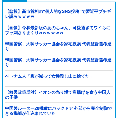
【悲報】高市首相の“個人的なSNS投稿”で習近平ブチギ
レ説ｗｗｗｗｗ
【画像】令和最新版のあのちゃん、可愛過ぎてワイらに
ブッ刺さりまくりw w w w w w
韓国警察、大韓サッカー協会を家宅捜索 代表監督選考巡
り
韓国警察、大韓サッカー協会を家宅捜索 代表監督選考巡
り
ベトナム人「腹が減って女性殺し山に捨てた」
【移民政策反対】イオンの売り場で唐揚げを食う中国人
の子供
中国製ルーター20機種にバックドア 外部から完全制御で
きる機能が仕込まれていた