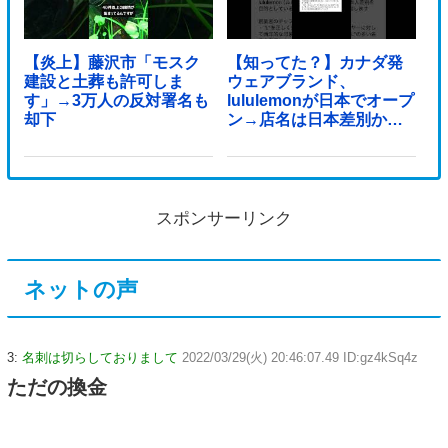
【炎上】藤沢市「モスク
【知ってた？】カナダ発
建設と土葬も許可しま
ウェアブランド、
す」→3万人の反対署名も
lululemonが日本でオープ
却下
ン→店名は日本差別から
できた？
スポンサーリンク
ネットの声
3:
名刺は切らしておりまして
2022/03/29(火) 20:46:07.49 ID:gz4kSq4z
ただの換金