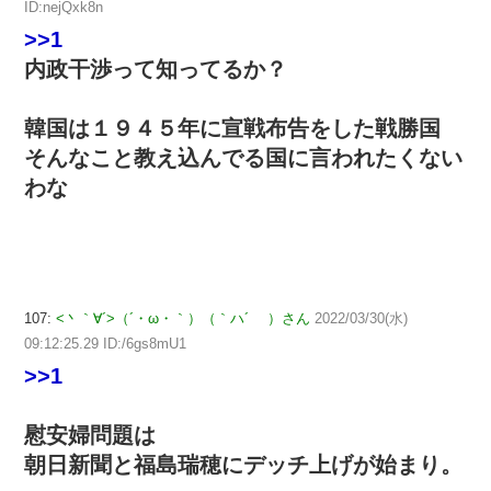
ID:nejQxk8n
>>1
内政干渉って知ってるか？
韓国は１９４５年に宣戦布告をした戦勝国
そんなこと教え込んでる国に言われたくない
わな
107:
<丶｀∀´>（´・ω・｀）（｀ハ´ ）さん
2022/03/30(水)
09:12:25.29 ID:/6gs8mU1
>>1
慰安婦問題は
朝日新聞と福島瑞穂にデッチ上げが始まり。