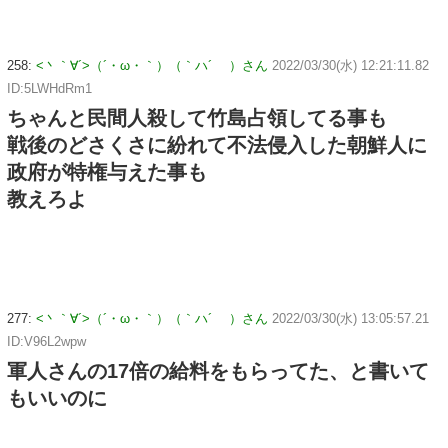
258:
<丶｀∀´>（´・ω・｀）（｀ハ´ ）さん
2022/03/30(水) 12:21:11.82
ID:5LWHdRm1
ちゃんと民間人殺して竹島占領してる事も
戦後のどさくさに紛れて不法侵入した朝鮮人に
政府が特権与えた事も
教えろよ
277:
<丶｀∀´>（´・ω・｀）（｀ハ´ ）さん
2022/03/30(水) 13:05:57.21
ID:V96L2wpw
軍人さんの17倍の給料をもらってた、と書いて
もいいのに