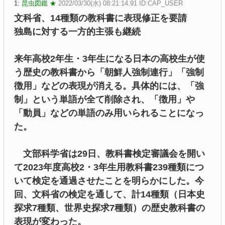
1:
昆虫図鑑 ★
2022/03/30(水) 08:21:14.91 ID:CAP_USER
文科省、14種類の教科書に表現修正を要請
独島に対する一方的主張も継続
来年高校2年生・3年生になる日本の高校生が使
う歴史の教科書から「朝鮮人強制連行」「強制
徴用」などの表現が消える。具体的には、「強
制」という単語が全て削除され、「徴用」や
「動員」などの単語のみ用いられることになっ
た。
文部科学省は29日、教科書検定審議会を開い
て2023年度高校2・3年生用教科書239種類につ
いて検定を通過させたことを明らかにした。今
回、文科省の検定を通して、計14種類（日本史
探求7種類、世界史探求7種類）の歴史教科書の
表現が変わった。