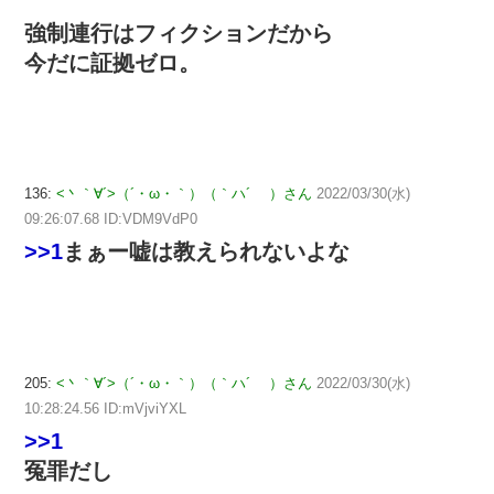
強制連行はフィクションだから
今だに証拠ゼロ。
136:
<丶｀∀´>（´・ω・｀）（｀ハ´ ）さん
2022/03/30(水)
09:26:07.68 ID:VDM9VdP0
>>1
まぁー嘘は教えられないよな
205:
<丶｀∀´>（´・ω・｀）（｀ハ´ ）さん
2022/03/30(水)
10:28:24.56 ID:mVjviYXL
>>1
冤罪だし