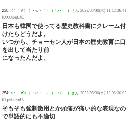
230:
<丶｀∀´>（´・ω・｀）（｀ハ´ ）さん
2022/03/30(水) 11:12:36.41
ID:OJ1ejLJE
日本も韓国で使ってる歴史教科書にクレーム付
けたらどうだよ。
いつから、チョーセン人が日本の歴史教育に口
を出して当たり前
になったんだよ。
254:
<丶｀∀´>（´・ω・｀）（｀ハ´ ）さん
2022/03/30(水) 12:06:30.02
ID:pvLoKnUz
そもそも強制徴用とか頭痛が痛い的な表現なの
で単語的にも不適切