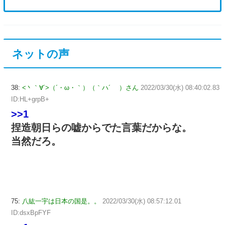
ネットの声
38:
<丶｀∀´>（´・ω・｀）（｀ハ´ ）さん
2022/03/30(水) 08:40:02.83
ID:HL+grpB+
>>1
捏造朝日らの嘘からでた言葉だからな。
当然だろ。
75:
八紘一宇は日本の国是。。
2022/03/30(水) 08:57:12.01
ID:dsxBpFYF