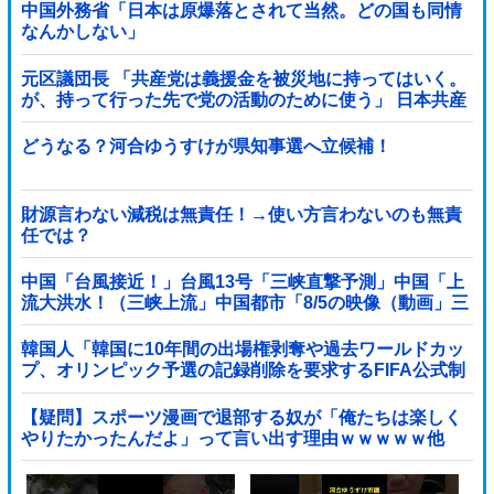
中国外務省「日本は原爆落とされて当然。どの国も同情
なんかしない」
元区議団長 「共産党は義援金を被災地に持ってはいく。
が、持って行った先で党の活動のために使う」 日本共産
党「事実ではありません」
どうなる？河合ゆうすけが県知事選へ立候補！
財源言わない減税は無責任！→使い方言わないのも無責
任では？
中国「台風接近！」台風13号「三峡直撃予測」中国「上
流大洪水！（三峡上流」中国都市「8/5の映像（動画」三
峡ダム「緊急放流（決壊危機」中国「下流大水害（震え
声」→
韓国人「韓国に10年間の出場権剥奪や過去ワールドカッ
プ、オリンピック予選の記録削除を要求するFIFA公式制
裁を海外メディアが報道！」
【疑問】スポーツ漫画で退部する奴が「俺たちは楽しく
やりたかったんだよ」って言い出す理由ｗｗｗｗｗ他