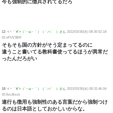
今も強制的に徴兵されてるだろ
12:
<丶｀∀´>（´・ω・｀）（｀ハ´ ）さん
2022/03/30(水) 08:30:02.18
ID:nPUV3BIF
そもそも国の方針がそう定まってるのに
違うこと書いてる教科書使ってるほうが異常だ
ったんだろがい
18:
<丶｀∀´>（´・ω・｀）（｀ハ´ ）さん
2022/03/30(水) 08:32:46.04
ID:0vL4ksck
連行も徴用も強制性のある言葉だから強制つけ
るのは日本語としておかしいからな。