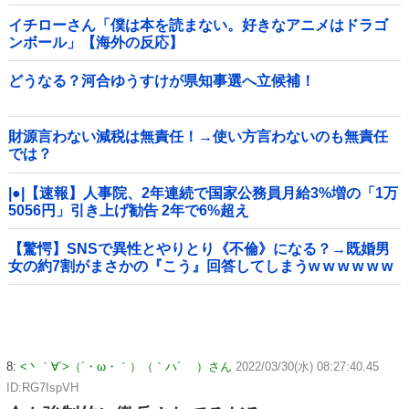
イチローさん「僕は本を読まない。好きなアニメはドラゴ
ンボール」【海外の反応】
どうなる？河合ゆうすけが県知事選へ立候補！
財源言わない減税は無責任！→使い方言わないのも無責任
では？
|●|【速報】人事院、2年連続で国家公務員月給3%増の「1万
5056円」引き上げ勧告 2年で6%超え
【驚愕】SNSで異性とやりとり《不倫》になる？→既婚男
女の約7割がまさかの『こう』回答してしまうw w w w w w
w w
8:
<丶｀∀´>（´・ω・｀）（｀ハ´ ）さん
2022/03/30(水) 08:27:40.45
ID:RG7IspVH