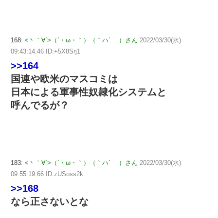
168:
<丶｀∀´>（´・ω・｀）（｀ハ´ ）さん
2022/03/30(水)
09:43:14.46 ID:+5X8Srj1
>>164
国連や欧米のマスコミは
日本による軍事性奴隷化システムと
呼んでるが？
183:
<丶｀∀´>（´・ω・｀）（｀ハ´ ）さん
2022/03/30(水)
09:55:19.66 ID:zUSoss2k
>>168
なら正さないとな