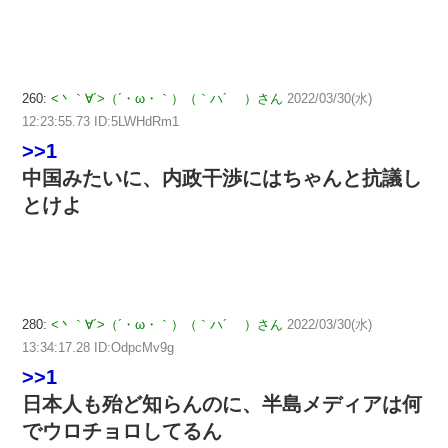
260:
<丶｀∀´>（´・ω・｀）（｀ハ´ ）さん
2022/03/30(水)
12:23:55.73 ID:5LWHdRm1
>>1
中国みたいに、内政干渉にはちゃんと抗議し
とけよ
280:
<丶｀∀´>（´・ω・｀）（｀ハ´ ）さん
2022/03/30(水)
13:34:17.28 ID:OdpcMv9g
>>1
日本人も殆ど知らんのに、半島メディアは何
でウロチョロしてるん