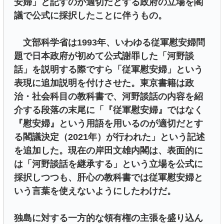
安婦」と記すのが適切だとする政府の立場を閣
議で公式に採択したことに伴うもの。
文部科学省は1993年、いわゆる従軍慰安婦問
題で日本政府が初めて公式謝罪した「河野談
話」を説明する際ですら「従軍慰安婦」という
表現に追加説明を付けさせた。東京書籍は政
治・社会科目の教科書で、河野談話の内容を紹
介する段落の末尾に「『従軍慰安婦』ではなく
『慰安婦』という用語を用いるのが適切だとす
る閣議決定（2021年）が行われた」という記述
を追加した。現在の岸田文雄内閣は、表面的に
は「河野談話を継承する」という立場を公式に
採択しつつも、肝心の教科書では従軍慰安婦と
いう言葉を使えないようにしたわけだ。
独島に対する一方的な領有権の主張を盛り込ん