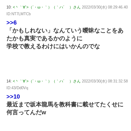
10:
<丶｀∀´>（´・ω・｀）（｀ハ´ ）さん
2022/03/30(水) 08:29:46.40
ID:NT7LMTCb
>>6
「かもしれない」なんていう曖昧なことをあ
たかも真実であるかのように
学校で教えるわけにはいかんのでな
14:
<丶｀∀´>（´・ω・｀）（｀ハ´ ）さん
2022/03/30(水) 08:31:32.58
ID:43/Dd0Vq
>>10
最近まで坂本龍馬を教科書に載せてたくせに
何言ってんだw