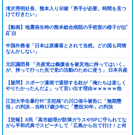
滝沢秀明社長、熊本入り示唆「男手が必要。時間を見つ
けて行きたい」
【動画】地震発生時の熊本総合病院の手術室の様子が(((ﾟ
Дﾟ)))
中国外務省「日本は原爆落とされて当然。どの国も同情
なんかしない」
元区議団長 「共産党は義援金を被災地に持ってはいく。
が、持って行った先で党の活動のために使う」 日本共産
党「事実ではありません」
【疑問】スポーツ漫画で退部する奴が「俺たちは楽しく
やりたかったんだよ」って言い出す理由ｗｗｗｗｗ他
江別大学生暴行ﾀﾋ″主犯格″の川口侑斗被告に「無期懲
役」の判決→当時17歳少年に「懲役30年」の判決
【悲報】X民「高市総理が防弾ガラスやSPに守られてな
がら平和式典でスピーチして「広島から出て行け！と何
度も叫ばれるような人！」 ← 突っ込み殺到 ………