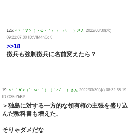
125:
<丶｀∀´>（´・ω・｀）（｀ハ´ ）さん
2022/03/30(水)
09:21:07.80 ID:VIM4nCoK
>>18
徴兵も強制徴兵に名前変えたら？
19:
<丶｀∀´>（´・ω・｀）（｀ハ´ ）さん
2022/03/30(水) 08:32:58.19
ID:G35rZbBP
＞独島に対する一方的な領有権の主張を盛り込
んだ教科書も増えた。
そりゃダメだな