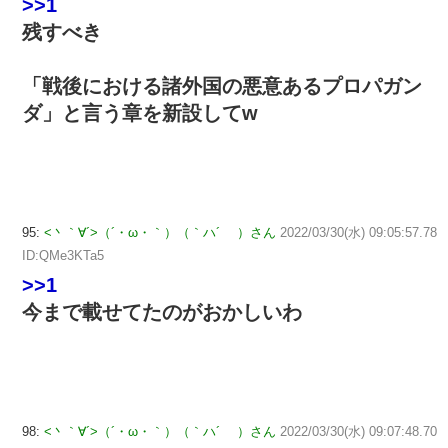
>>1
残すべき
「戦後における諸外国の悪意あるプロパガン
ダ」と言う章を新設してw
95:
<丶｀∀´>（´・ω・｀）（｀ハ´ ）さん
2022/03/30(水) 09:05:57.78
ID:QMe3KTa5
>>1
今まで載せてたのがおかしいわ
98:
<丶｀∀´>（´・ω・｀）（｀ハ´ ）さん
2022/03/30(水) 09:07:48.70