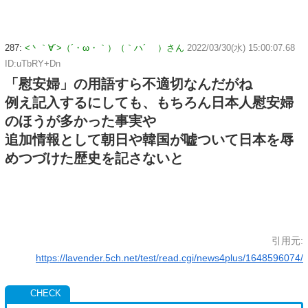
287:
<丶｀∀´>（´・ω・｀）（｀ハ´ ）さん
2022/03/30(水) 15:00:07.68
ID:uTbRY+Dn
「慰安婦」の用語すら不適切なんだがね
例え記入するにしても、もちろん日本人慰安婦
のほうが多かった事実や
追加情報として朝日や韓国が嘘ついて日本を辱
めつづけた歴史を記さないと
引用元:
https://lavender.5ch.net/test/read.cgi/news4plus/1648596074/