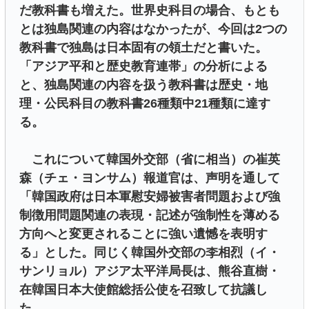
だ教科書も増えた。世界史科目の場合、もとも
とは独島関連の内容はなかったが、今回は2つの
教科書で独島は日本固有の領土だと書いた。
「アジア平和と歴史教育連帯」の分析による
と、独島関連の内容を扱う教科書は歴史・地
理・公民科目の教科書26種類中21種類に達す
る。
これについて韓国外交部（省に相当）の崔英
森（チェ・ヨンサム）報道官は、声明を通して
「韓国政府は日本軍慰安婦被害者問題および強
制徴用問題関連の表現・記述が強制性を薄める
方向へと変更されることに強い遺憾を表明す
る」とした。同じく韓国外交部の李相烈（イ・
サンリョル）アジア太平洋局長は、熊谷直樹・
在韓国日本大使館総括公使を召致して抗議し
た。