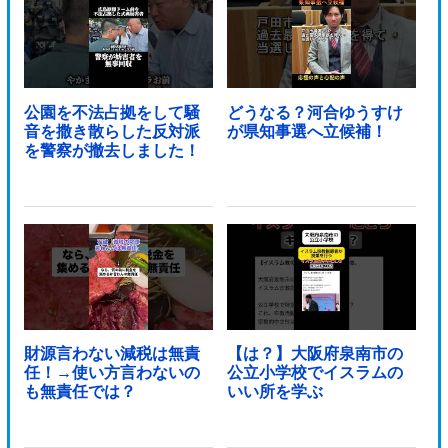
公園を不法占拠をして騒
どうなる？河合ゆうすけ
音を撒き散らした反対派
が県知事選へ立候補！
を警察が撤去しました！
財源言わない減税は無責
【は？】大阪府泉南市の
任！→使い方言わないの
公立小学校でイスラムの
も無責任では？
いい所を学ぶ