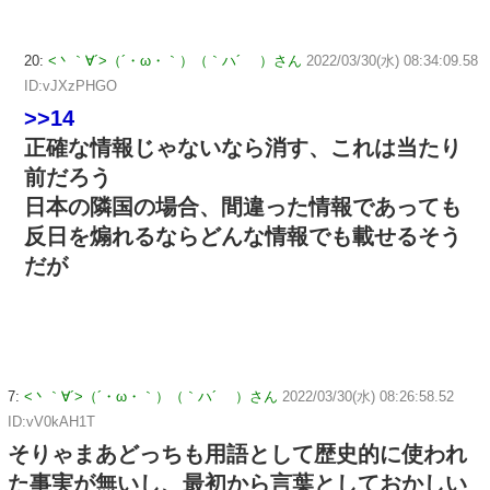
20:
<丶｀∀´>（´・ω・｀）（｀ハ´ ）さん
2022/03/30(水) 08:34:09.58
ID:vJXzPHGO
>>14
正確な情報じゃないなら消す、これは当たり
前だろう
日本の隣国の場合、間違った情報であっても
反日を煽れるならどんな情報でも載せるそう
だが
7:
<丶｀∀´>（´・ω・｀）（｀ハ´ ）さん
2022/03/30(水) 08:26:58.52
ID:vV0kAH1T
そりゃまあどっちも用語として歴史的に使われ
た事実が無いし、最初から言葉としておかしい