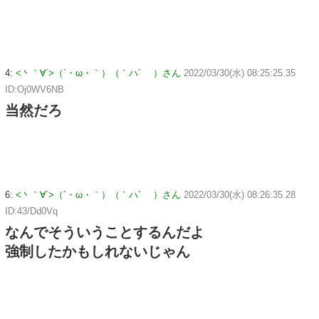
4:
<丶｀∀´>（´・ω・｀）（｀ハ´ ）さん
2022/03/30(水) 08:25:25.35
ID:Oj0WV6NB
当然だろ
6:
<丶｀∀´>（´・ω・｀）（｀ハ´ ）さん
2022/03/30(水) 08:26:35.28
ID:43/Dd0Vq
なんでそういうことするんだよ
強制したかもしれないじゃん