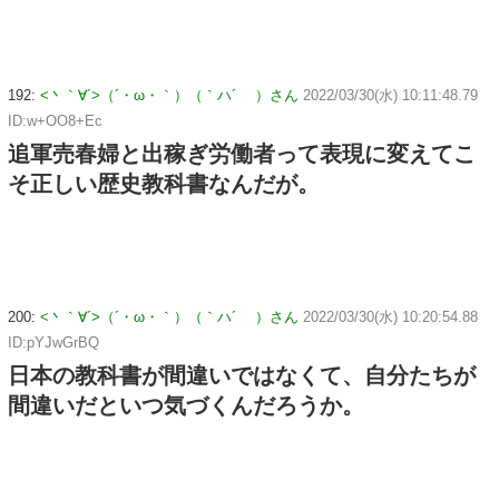
192:
<丶｀∀´>（´・ω・｀）（｀ハ´ ）さん
2022/03/30(水) 10:11:48.79
ID:w+OO8+Ec
追軍売春婦と出稼ぎ労働者って表現に変えてこ
そ正しい歴史教科書なんだが。
200:
<丶｀∀´>（´・ω・｀）（｀ハ´ ）さん
2022/03/30(水) 10:20:54.88
ID:pYJwGrBQ
日本の教科書が間違いではなくて、自分たちが
間違いだといつ気づくんだろうか。