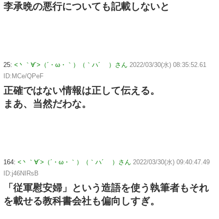
李承晩の悪行についても記載しないと
25:
<丶｀∀´>（´・ω・｀）（｀ハ´ ）さん
2022/03/30(水) 08:35:52.61
ID:MCe/QPeF
正確ではない情報は正して伝える。
まあ、当然だわな。
164:
<丶｀∀´>（´・ω・｀）（｀ハ´ ）さん
2022/03/30(水) 09:40:47.49
ID:j46NIRsB
「従軍慰安婦」という造語を使う執筆者もそれ
を載せる教科書会社も偏向しすぎ。