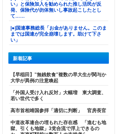
い」と保険加入を勧められた推し活民が反
発、保険代が勿体無いし事故起こしたとし
て……
|●|国連事務総長「お金がありません。このま
までは国連が完全崩壊します。助けて下さ
い」
新着記事
【早稲田】”無銭飲食”複数の早大生が関与か
大学が異例の注意喚起
「外国人受け入れ反対」大幅増 東大調査、
若い世代で多く
高市首相靖国参拝「適切に判断」 官房長官
中道改革連合の埋もれた存在感 「進むも地
獄、引くも地獄」3党合流で浮上できるの