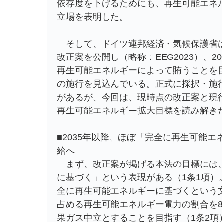
依存度を下げるためにも、再生可能エネ
立場を表明した。
そして、ドイツ連邦経済・気候保護省は
改正案を公開し（略称：EEG2023）、
再生可能エネルギーによって賄うことを目
の施行を見込んでいる。正式に採択・施
があるが、今回は、現時点の改正案と現行
再生可能エネルギー拡大目標を読み解き
■2035年以降、ほぼ「完全に再生可能
給へ
まず、改正案が掲げる本法の目標には、
に基づく」という表現がある（1条1項
全に再生可能エネルギーに基づくという文
占める再生可能エネルギー電力の割合を8
果ガス中立とすることを目指す（1条2項）