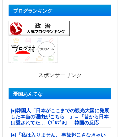
ブログランキング
スポンサーリンク
憂国あんてな
|●|韓国人「日本がここまでの観光大国に発展
した本当の理由がこちら…」→「昔から日本
は愛されてた…（ﾌﾞﾙﾌﾞﾙ」＝韓国の反応
|●|「私は入りません、 事故起こさなきゃい