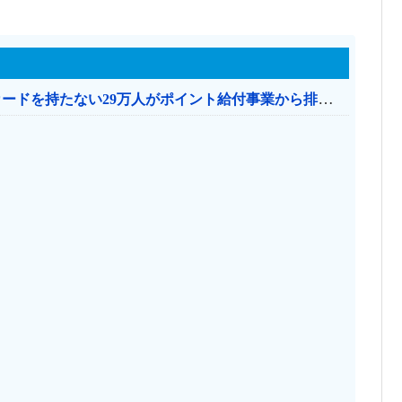
共産党「これは酷い…京都市でマイナンバーカードを持たない29万人がポイント給付事業から排除された」