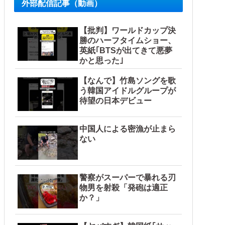
外部配信記事（動画）
【批判】ワールドカップ決
勝のハーフタイムショー、
英紙｢BTSが出てきて悪夢
かと思った｣
【なんで】竹島ソングを歌
う韓国アイドルグループが
待望の日本デビュー
プライズフィギュア【ラウンドワン限定で展開決定】
中国人による密漁が止まら
ない
題はない」
警察がスーパーで暴れる刃
物男を射殺「発砲は適正
か？」