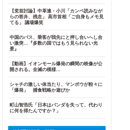
【党首討論】中革連・小川「カンペ読みなが
らの答弁、残念」 高市首相「ご自身もメモ見
てる」 議場爆笑
中国のバス、乗客が我先にと押し合いへし合
い激突…『多数の国ではもう見られない光
景』
【動画】イオンモール爆発の瞬間の映像が公
開される。全滅の模様…
シャチの激しい体当たり、マンボウが粉々に
「爆発」 捕食戦略か遊びか
町山智浩氏「日本はパンダを失って、代わり
に何を得たんですか？」