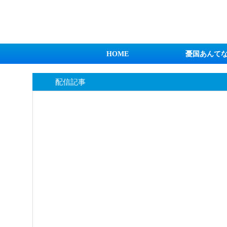
日本第一！ニュース録
HOME
憂国あんて
配信記事