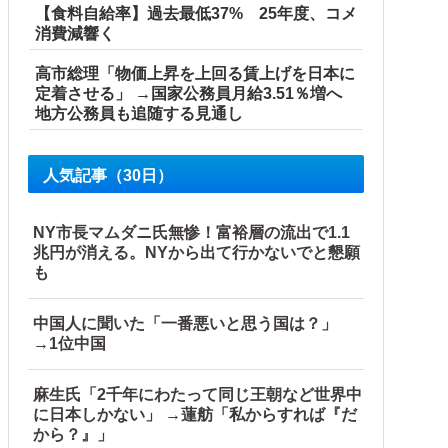
【食料自給率】過去最低37% 25年度、コメ
消費減響く
高市総理「物価上昇を上回る賃上げを日本に
定着させる」 →国家公務員月給3.51％増へ
地方公務員も追随する見通し
人気記事（30日）
NY市長マムダニ氏無惨！富裕層の流出で1.1
兆円が消える。NYから出て行かないでと懇願
も
中国人に聞いた「一番悪いと思う国は？」
→1位中国
麻生氏「2千年にわたって同じ王朝など世界中
に日本しかない」 →蓮舫「私からすれば『だ
から？』」