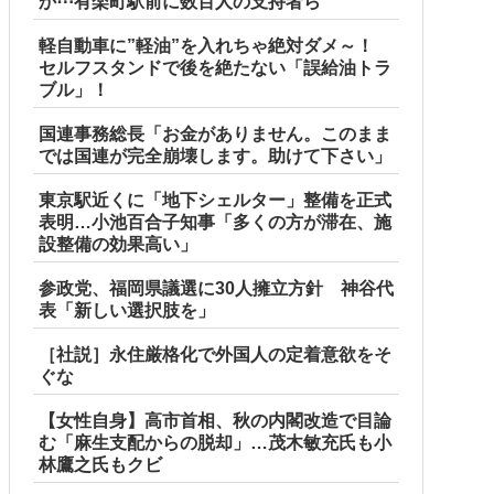
か⋯有楽町駅前に数百人の支持者ら
軽自動車に”軽油”を入れちゃ絶対ダメ～！
セルフスタンドで後を絶たない「誤給油トラ
ブル」！
国連事務総長「お金がありません。このまま
では国連が完全崩壊します。助けて下さい」
東京駅近くに「地下シェルター」整備を正式
表明…小池百合子知事「多くの方が滞在、施
設整備の効果高い」
参政党、福岡県議選に30人擁立方針 神谷代
表「新しい選択肢を」
［社説］永住厳格化で外国人の定着意欲をそ
ぐな
【女性自身】高市首相、秋の内閣改造で目論
む「麻生支配からの脱却」…茂木敏充氏も小
林鷹之氏もクビ