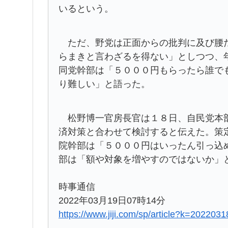
いるという。
ただ、野党は正面からの批判に及び腰だ
らまきと言わざるを得ない」としつつ、
同党幹部は「５０００円もらったら誰で
り難しい」と語った。
松野博一官房長官は１８日、自民党本部
済対策と合わせて検討すると伝えた。策
院幹部は「５０００円はいったん引っ込
部は「額や対象を増やすのではないか」
時事通信
2022年03月19日07時14分
https://www.jiji.com/sp/article?k=20220