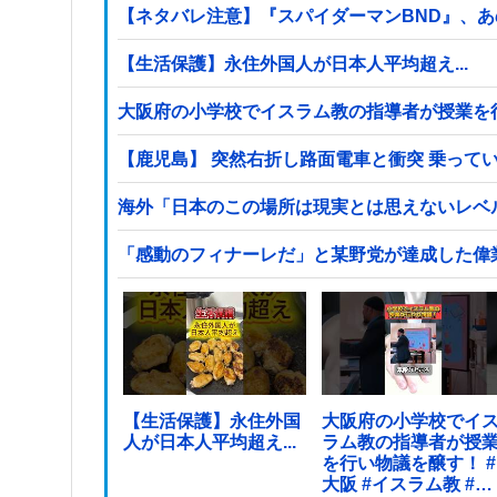
【ネタバレ注意】『スパイダーマンBND』、
【生活保護】永住外国人が日本人平均超え...
【鹿児島】 突然右折し路面電車と衝突 乗って
海外「日本のこの場所は現実とは思えないレベ
「感動のフィナーレだ」と某野党が達成した偉
【生活保護】永住外国
大阪府の小学校でイ
人が日本人平均超え...
ラム教の指導者が授
を行い物議を醸す！ #
大阪 #イスラム教 #モ