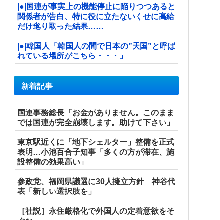
|●|国連が事実上の機能停止に陥りつつあると
関係者が告白、特に役に立たないくせに高給
だけ毟り取った結果……
|●|韓国人「韓国人の間で日本の”天国”と呼ば
れている場所がこちら・・・」
新着記事
国連事務総長「お金がありません。このまま
では国連が完全崩壊します。助けて下さい」
東京駅近くに「地下シェルター」整備を正式
表明…小池百合子知事「多くの方が滞在、施
設整備の効果高い」
参政党、福岡県議選に30人擁立方針 神谷代
表「新しい選択肢を」
［社説］永住厳格化で外国人の定着意欲をそ