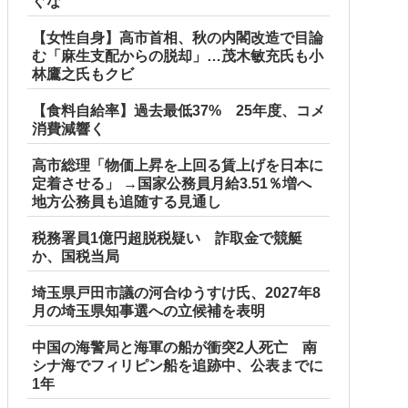
ぐな
【女性自身】高市首相、秋の内閣改造で目論
む「麻生支配からの脱却」…茂木敏充氏も小
林鷹之氏もクビ
【食料自給率】過去最低37% 25年度、コメ
消費減響く
高市総理「物価上昇を上回る賃上げを日本に
定着させる」 →国家公務員月給3.51％増へ
地方公務員も追随する見通し
税務署員1億円超脱税疑い 詐取金で競艇
か、国税当局
埼玉県戸田市議の河合ゆうすけ氏、2027年8
月の埼玉県知事選への立候補を表明
中国の海警局と海軍の船が衝突2人死亡 南
シナ海でフィリピン船を追跡中、公表までに
1年