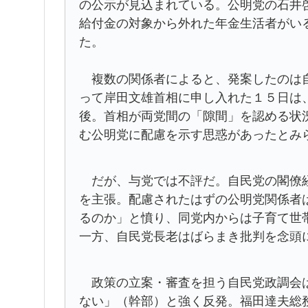
の公示が見込まれている。公明党の石井
給付金の対象から外れた年金生活者がい
た。
複数の関係者によると、発案したのは自
って岸田文雄首相に申し入れた１５日は
後。首相が両党間の「隙間」を認める状
む公明党に配慮を示す思惑があったとみ
だが、与党では不評だ。自民党の閣僚経
を主張。配慮されたはずの公明党関係者
るのか」と憤り、同党内からは子育て世
一方、自民党長老はばらまき批判を念頭
政策の立案・審査を担う自民党政調会は
ない」（幹部）と強く反発。福田達夫総