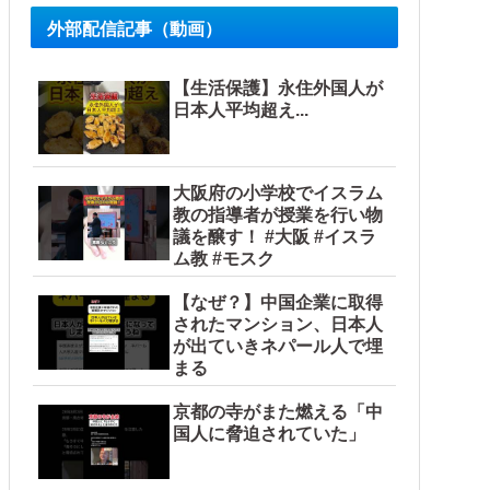
外部配信記事（動画）
【生活保護】永住外国人が
日本人平均超え...
大阪府の小学校でイスラム
海外の反応】
教の指導者が授業を行い物
議を醸す！ #大阪 #イスラ
ような気分に……他
ム教 #モスク
【なぜ？】中国企業に取得
されたマンション、日本人
が出ていきネパール人で埋
まる
京都の寺がまた燃える「中
国人に脅迫されていた」