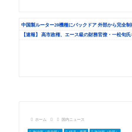
中国製ルーター20機種にバックドア 外部から完全
【速報】 高市政権、エース級の財務官僚・一松旬
ホーム
国内ニュース
政治家（非自民）
経済・産業
政治家（自民）