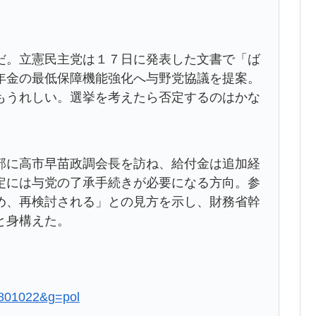
。立憲民主党は１７日に発表した文書で「ば
年金の最低保障機能強化へ与野党協議を提案。
もうれしい。選挙を考えたら否定するのはかな
に高市早苗政調会長を訪ね、給付金は追加経
定には与党の了承手続きが必要になる方向。参
め、再検討される」との見方を示し、財務省幹
と身構えた。
31801022&g=pol