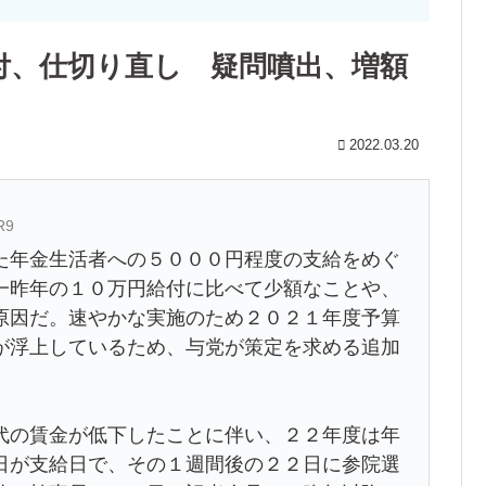
付、仕切り直し 疑問噴出、増額
2022.03.20
R9
年金生活者への５０００円程度の支給をめぐ
一昨年の１０万円給付に比べて少額なことや、
原因だ。速やかな実施のため２０２１年度予算
が浮上しているため、与党が策定を求める追加
の賃金が低下したことに伴い、２２年度は年
日が支給日で、その１週間後の２２日に参院選