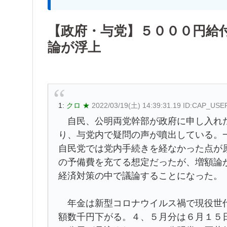
【政府・与党】５０００円給
論が浮上
1:
クロ ★
2022/03/19(土) 14:39:31.19 ID:CAP_USE
自民、公明両党幹部が政府に申し入れた
り、与党内で疑問の声が噴出している。
自民党では党内手続きを経なかった点が
の予備費を充てる想定だったが、増額論
経済対策の中で議論することになった。
年金は新型コロナウイルス禍で現役世代
額数千円下がる。４、５月分は６月１５