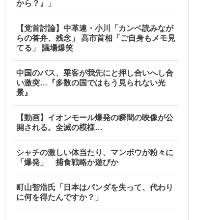
から？』」
【党首討論】中革連・小川「カンペ読みなが
らの答弁、残念」 高市首相「ご自身もメモ見
てる」 議場爆笑
中国のバス、乗客が我先にと押し合いへし合
い激突…『多数の国ではもう見られない光
景』
【動画】イオンモール爆発の瞬間の映像が公
開される。全滅の模様…
シャチの激しい体当たり、マンボウが粉々に
「爆発」 捕食戦略か遊びか
町山智浩氏「日本はパンダを失って、代わり
に何を得たんですか？」