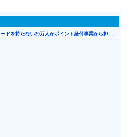
共産党「これは酷い…京都市でマイナンバーカードを持たない29万人がポイント給付事業から排除された」