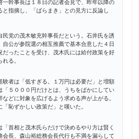
啓一幹事長は１８日の記者会見で、昨年以降の
ると指摘し、「ばらまき」との見方に反論し
民党の茂木敏充幹事長だという。石井氏を誘
、自公が参院選の相互推薦で基本合意した４日
況だったことを受け、茂木氏には給付政策を好
られる。
験者は「低すぎる。１万円は必要だ」と増額
は「５０００円だけとは、うちをばかにしてい
帯などに対象を広げるよう求める声が上がる。
に「恥ずかしい政策だ」と嘆いた。
「首相と茂木氏らだけで決めるやり方は賢く
務会長、森山裕総務会長代行も不満を漏らして