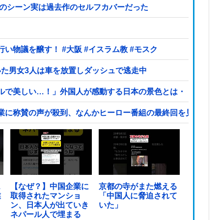
あのシーン実は過去作のセルフカバーだった
大阪府の小学校でイスラム教の指導者が授業を行い物議を醸す！ #大阪 #イスラム教 #モスク
いた男女3人は車を放置しダッシュで逃走中
ルで美しい…！」外国人が感動する日本の景色とは・・・？【
業に称賛の声が殺到、なんかヒーロー番組の最終回を見ている
ス
【なぜ？】中国企業に
京都の寺がまた燃える
業
取得されたマンショ
「中国人に脅迫されて
ン、日本人が出ていき
いた」
ネパール人で埋まる