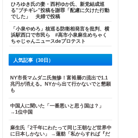
ひろゆき氏の妻・西村ゆか氏、新党結成巡
る”ブチギレ”投稿を謝罪「配慮に欠けた行動
でした」 夫婦で投稿
「小泉やめろ」核巡る防衛相発言を批判、横
浜駅西口で市民ら #高市小泉麻生めちゃく
ちゃじゃんニュースdeプロテスト
人気記事（30日）
NY市長マムダニ氏無惨！富裕層の流出で1.1
兆円が消える。NYから出て行かないでと懇願
も
中国人に聞いた「一番悪いと思う国は？」
→1位中国
麻生氏「2千年にわたって同じ王朝など世界中
に日本しかない」 →蓮舫「私からすれば『だ