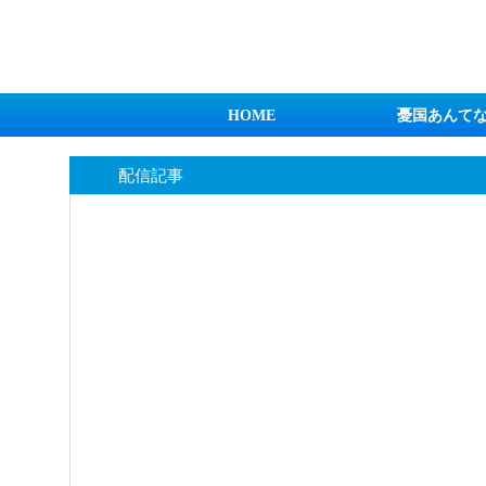
日本第一！ニュース録
HOME
憂国あんて
配信記事