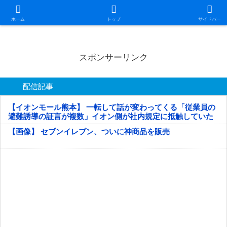
日本第一！ニュース録
ホーム
トップ
サイドバー
スポンサーリンク
配信記事
【イオンモール熊本】 一転して話が変わってくる「従業員の
避難誘導の証言が複数」イオン側が社内規定に抵触していた
疑い
【画像】 セブンイレブン、ついに神商品を販売