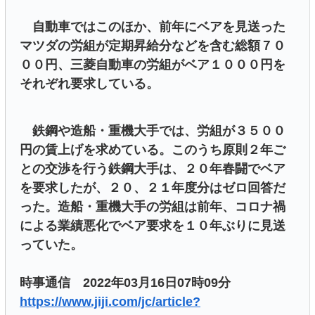
自動車ではこのほか、前年にベアを見送った
マツダの労組が定期昇給分などを含む総額７０
００円、三菱自動車の労組がベア１０００円を
それぞれ要求している。
鉄鋼や造船・重機大手では、労組が３５００
円の賃上げを求めている。このうち原則２年ご
との交渉を行う鉄鋼大手は、２０年春闘でベア
を要求したが、２０、２１年度分はゼロ回答だ
った。造船・重機大手の労組は前年、コロナ禍
による業績悪化でベア要求を１０年ぶりに見送
っていた。
時事通信 2022年03月16日07時09分
https://www.jiji.com/jc/article?