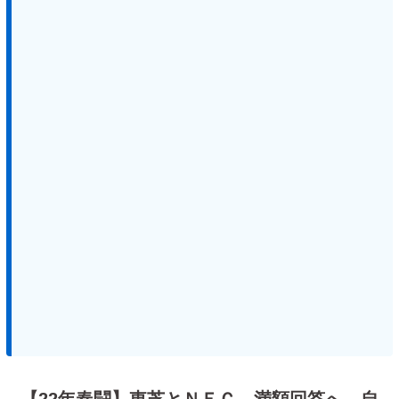
【22年春闘】東芝とＮＥＣ、満額回答へ 自