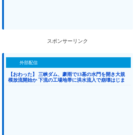
スポンサーリンク
外部配信
【おわった】 三峡ダム、豪雨で13基の水門を開き大規
模放流開始か 下流の工場地帯に洪水流入で崩壊はじま
る