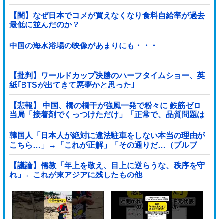
【闇】なぜ日本でコメが買えなくなり食料自給率が過去
最低に並んだのか？
中国の海水浴場の映像があまりにも・・・
【批判】ワールドカップ決勝のハーフタイムショー、英
紙｢BTSが出てきて悪夢かと思った｣
【悲報】 中国、橋の欄干が強風一発で粉々に 鉄筋ゼロ
当局「接着剤でくっつけただけ」「正常で、品質問題は
ない」
韓国人「日本人が絶対に違法駐車をしない本当の理由が
こちら…」→「これが正解」「その通りだ…（ブルブ
ル」＝韓国の反応
【議論】儒教「年上を敬え、目上に逆らうな、秩序を守
れ」←これが東アジアに残したもの他