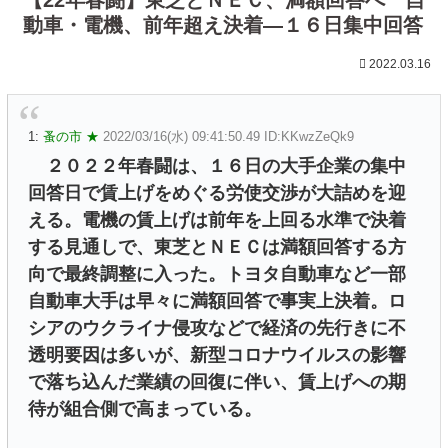
動車・電機、前年超え決着―１６日集中回答
2022.03.16
1:
蚤の市 ★
2022/03/16(水) 09:41:50.49 ID:KKwzZeQk9
２０２２年春闘は、１６日の大手企業の集中
回答日で賃上げをめぐる労使交渉が大詰めを迎
える。電機の賃上げは前年を上回る水準で決着
する見通しで、東芝とＮＥＣは満額回答する方
向で最終調整に入った。トヨタ自動車など一部
自動車大手は早々に満額回答で事実上決着。ロ
シアのウクライナ侵攻などで経済の先行きに不
透明要因は多いが、新型コロナウイルスの影響
で落ち込んだ業績の回復に伴い、賃上げへの期
待が組合側で高まっている。