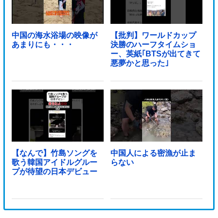
中国の海水浴場の映像が
【批判】ワールドカップ
あまりにも・・・
決勝のハーフタイムショ
ー、英紙｢BTSが出てきて
悪夢かと思った｣
【なんで】竹島ソングを
中国人による密漁が止ま
歌う韓国アイドルグルー
らない
プが待望の日本デビュー