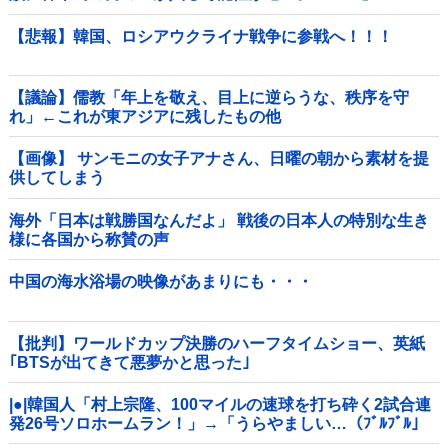
【悲報】韓国、ロシアウクライナ戦争に参戦へ！！！
【議論】儒教「年上を敬え、目上に逆らうな、秩序を守
れ」←これが東アジアに残したもの他
【画像】 サンモニの女子アナさん、日曜の朝から素材を提
供してしまう
海外「日本は戦勝国なんだよ」 戦後の日本人の特別な生き
様に各国から称賛の声
中国の海水浴場の映像があまりにも・・・
【批判】ワールドカップ決勝のハーフタイムショー、英紙
｢BTSが出てきて悪夢かと思った｣
|●|韓国人「村上宗隆、100マイルの速球を打ち砕く2試合連
発26号ソロホームラン！」→「うらやましい…（ﾌﾞﾙﾌﾞﾙ」
＝韓国の反応