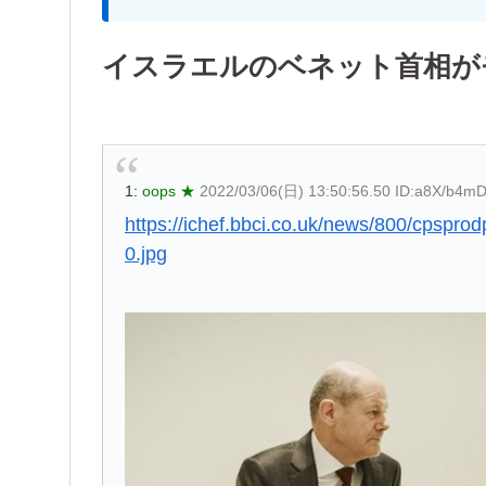
イスラエルのベネット首相が
1:
oops ★
2022/03/06(日) 13:50:56.50 ID:a8X/b4m
https://ichef.bbci.co.uk/news/800/cpsp
0.jpg