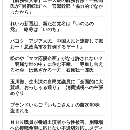
【財務省人事】エース級の財務官僚・一松旬
氏が”異例転出”へ 官邸幹部「協力的でなか
ったから」
れいわ新選組、新たな党名は「いのちの
党」 略称は「いのち」
パヨク「アジア人民、中国人民と連帯して戦
おー！悪政高市を打倒するぞー！」
松のや「ママ応援企画」がなぜ許されない？
「窮屈な世の中」に住む不幸、「尊重し合え
る社会」は遠ざかる一方 石原壮一郎氏
玉川徹、生出演の自民党議員に「全面的に大
賛成、おっしゃる通り」 消費減税への主張
めぐり
ブランドいちご「いちごさん」の苗2000株
盗まれる
ＮＨＫ職員が番組出演者から性被害、別職場
への復職希望に応じない不適切対応…メディ