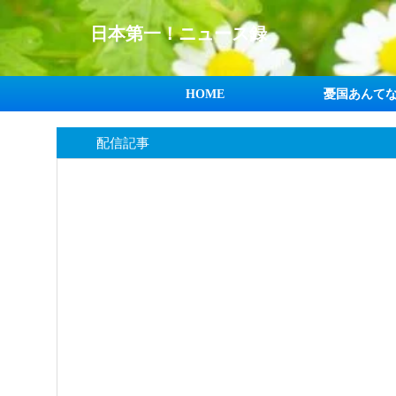
日本第一！ニュース録
HOME
憂国あんて
配信記事