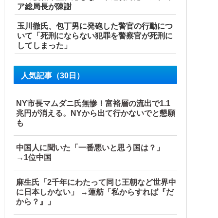
ア総局長が陳謝
玉川徹氏、包丁男に発砲した警官の行動につ
いて「死刑にならない犯罪を警察官が死刑に
してしまった」
人気記事（30日）
NY市長マムダニ氏無惨！富裕層の流出で1.1
兆円が消える。NYから出て行かないでと懇願
も
中国人に聞いた「一番悪いと思う国は？」
→1位中国
麻生氏「2千年にわたって同じ王朝など世界中
に日本しかない」 →蓮舫「私からすれば『だ
から？』」