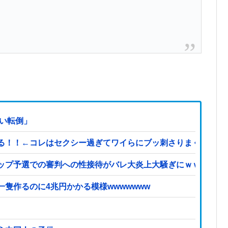
はい転倒」
←コレはセクシー過ぎてワイらにブッ刺さりまくりw w w w w
ップ予選での審判への性接待がバレ大炎上大騒ぎにｗｗｗｗｗ
隻作るのに4兆円かかる模様wwwwwww