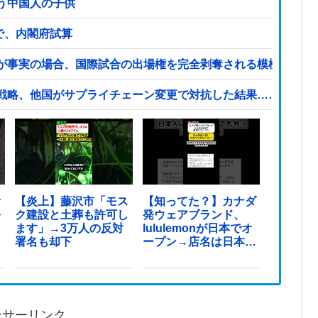
う中国人の子供
ンで、内閣府試算
が事実の場合、国際試合の出場権を完全剥奪される模様…（ブ
戦略、他国がサプライチェーン変更で対抗した結果……他
オ
【炎上】藤沢市「モス
【知ってた？】カナダ
を
ク建設と土葬も許可し
発ウェアブランド、
ます」→3万人の反対
lululemonが日本でオ
署名も却下
ープン→店名は日本差
別からできた？
ンサーリンク