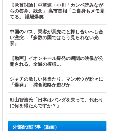
【党首討論】中革連・小川「カンペ読みなが
らの答弁、残念」 高市首相「ご自身もメモ見
てる」 議場爆笑
中国のバス、乗客が我先にと押し合いへし合
い激突…『多数の国ではもう見られない光
景』
【動画】イオンモール爆発の瞬間の映像が公
開される。全滅の模様…
シャチの激しい体当たり、マンボウが粉々に
 w w w w
「爆発」 捕食戦略か遊びか
ｗｗｗ
町山智浩氏「日本はパンダを失って、代わり
に何を得たんですか？」
外部配信記事（動画）