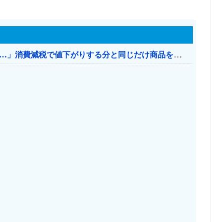
【消費税率1％】 「下げるのが筋なんですけど…」消費減税で値下がりする分と同じだけ商品を値上げして店頭価格を変えない店も