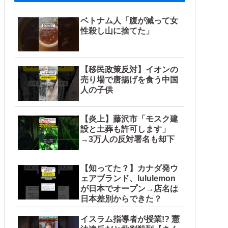
ベトナム人「腹が減って女
性殺し山に捨てた」
ルブル」＝韓国の反応
【移民政策反対】イオンの
売り場で唐揚げを食う中国
人の子供
【炎上】藤沢市「モスク建
設と土葬も許可します」
→3万人の反対署名も却下
【知ってた？】カナダ発ウ
ェアブランド、lululemon
が日本でオープン→店名は
日本差別からできた？
イスラム指導者が授業!? 憲