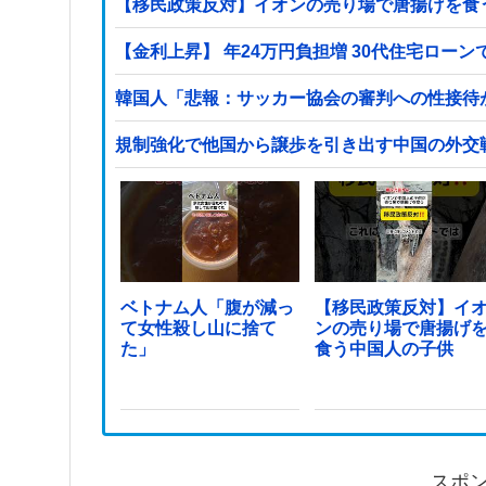
【移民政策反対】イオンの売り場で唐揚げを食
【金利上昇】 年24万円負担増 30代住宅ロー
韓国人「悲報：サッカー協会の審判への性接待
規制強化で他国から譲歩を引き出す中国の外交
ベトナム人「腹が減っ
【移民政策反対】イ
て女性殺し山に捨て
ンの売り場で唐揚げ
た」
食う中国人の子供
スポ