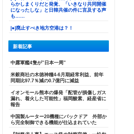
らかしまくりだと発覚、「いきなり共同開催
になったしな」と日韓共催の件に言及する声
も……
|●|廃止すべき地方空港は？！
新着記事
中露軍艦4隻が”日本一周”
米穀商社の木徳神糧4-6月期経常利益、前年
同期比97.7％減の0.7億円に減益
イオンモール熊本の爆発「配管が損傷しガス
漏れ、着火した可能性」福岡酸素、経産省に
報告
中国製ルーター20機種にバックドア 外部か
ら完全制御できる機能が仕込まれていた