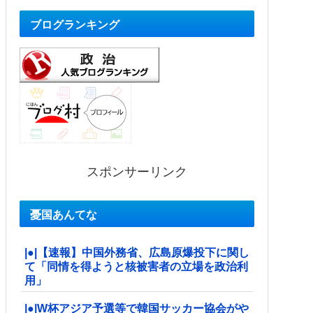
ブログランキング
スポンサーリンク
憂国あんてな
|●|【速報】中国外務省、広島原爆投下に関し
て「同情を得ようと核被害者の立場を政治利
用」
|●|W杯アジア予選等で韓国サッカー協会がや