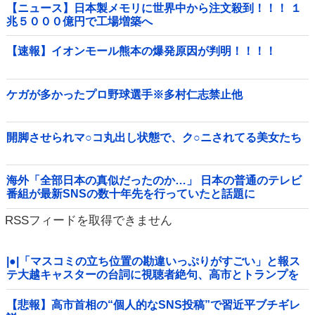
【ニュース】日本製メモリに世界中から注文殺到！！！ １
兆５０００億円で工場増築へ
【速報】イオンモール熊本の爆発原因が判明！！！！
ケガが多かったプロ野球選手※多村仁志禁止他
開脚させられマ○コ丸出し状態で、ク○ニされてる美女たち
海外「全部日本の真似だったのか…」 日本の普通のテレビ
番組が最新SNSの数十年先を行っていたと話題に
RSSフィードを取得できません
|●|「マスコミの立ち位置の勘違いっぷりがすごい」と報ス
テ大越キャスターの台詞に視聴者絶句、高市とトランプを
同列視させようという思惑がひしひしと
【悲報】高市首相の“個人的なSNS投稿”で習近平ブチギレ