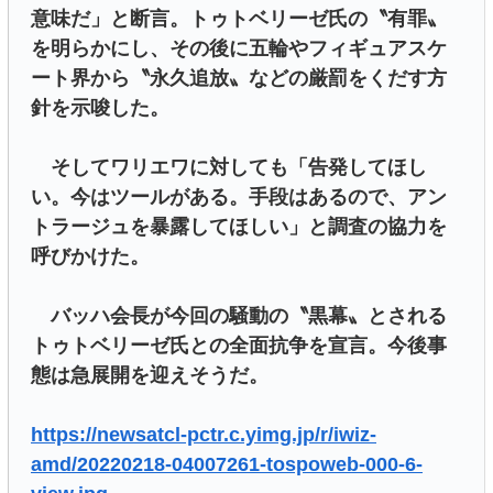
意味だ」と断言。トゥトベリーゼ氏の〝有罪〟
を明らかにし、その後に五輪やフィギュアスケ
ート界から〝永久追放〟などの厳罰をくだす方
針を示唆した。
そしてワリエワに対しても「告発してほし
い。今はツールがある。手段はあるので、アン
トラージュを暴露してほしい」と調査の協力を
呼びかけた。
バッハ会長が今回の騒動の〝黒幕〟とされる
トゥトベリーゼ氏との全面抗争を宣言。今後事
態は急展開を迎えそうだ。
https://newsatcl-pctr.c.yimg.jp/r/iwiz-
amd/20220218-04007261-tospoweb-000-6-