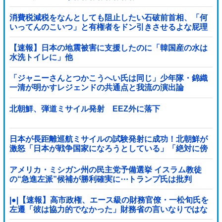
消費税減税をなんとしても阻止したい石破前首相、「何
いってんのこいつ」と有権者をドン引きさせるよな屁理
屈を……
【速報】日本の地震被害に支援したのに「韓国産の水は
水洗トイレに」他
「ジャニーさんとつかこうへい氏は同じ」少年隊・錦織
一清が明かすレジェンドの共通点と我流の演出論
北朝鮮、弾道ミサイル発射 EEZ外に落下
日本が長距離巡航ミサイルの試験発射に成功！北朝鮮が
激怒「日本が戦争国家になろうとしている」「絶対に傍
観しない、必ず後悔させる」
アメリカ・ミシガン州の民主党予備選挙 イスラム教徒
の“急進左派”候補が勝利確実に⋯トランプ氏は批判
|●|【速報】高市政権、エース級の財務官僚・一松旬氏を
左遷「彼は協力的でなかった」財務省の言いなりではな
いことが判明