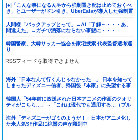
|●|「こんな事になるんやから強制置き配は止めておくべ
き」とユーザーがドン引き、UberEatsが導入した強制置
き配が起こしたのは……
人間様「バックアップとって」→AI「了解～・・・あ、
間違えた」→ガチで洒落にならない事態に・・・
韓国警察、大韓サッカー協会を家宅捜索 代表監督選考巡
り
RSSフィードを取得できません
海外「日本なんて行くんじゃなかった…」 日本を知って
しまったディズニー信者、帰国後『本家』に失望する事
態に
韓国人「54年前に放送された日本アニメの作画のクオリ
ティがこちら…」→「これは現代でも通用する…（ブル
ブル」＝韓国の反応
海外「ディズニーがゴミのようだ！」日本がアニメ化し
た米人気SF作品に絶賛の声が殺到中