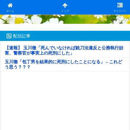
日本第一！ニュース録
ホーム
トップ
サイドバー
配信記事
【速報】 玉川徹「死んでいなければ銃刀法違反と公務執行妨
害、警察官が事実上の死刑にした」
玉川徹「包丁男を結果的に死刑にしたことになる」←これど
う思う？？？