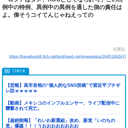
例中の特例、異例中の異例を通した側の責任は
よ。偉そうコイてんじゃねえっての
引用元:
https://hayabusa9.5ch.net/test/read.cgi/mnewsplus/1645166247/
【悲報】高市首相の“個人的なSNS投稿”で習近平ブチギ
レ説ｗｗｗｗｗ
【動画】メキシコのインフルエンサー、ライブ配信中に
襲撃されて死亡。
【超絶朗報】「れいわ新選組」改め、新党「いのちの
党」爆誕！！！うおおおおおおおお