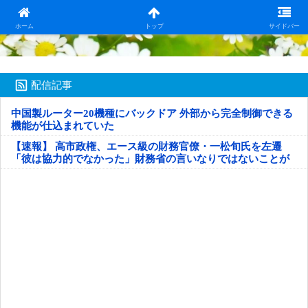
日本第一！ニュース録
ホーム
トップ
サイドバー
配信記事
中国製ルーター20機種にバックドア 外部から完全制御できる
機能が仕込まれていた
【速報】 高市政権、エース級の財務官僚・一松旬氏を左遷
「彼は協力的でなかった」財務省の言いなりではないことが
判明