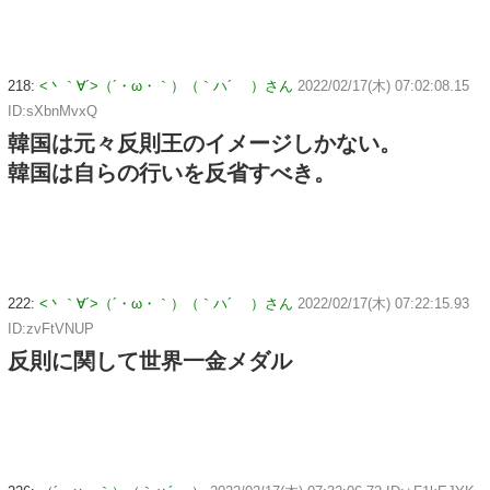
218:
<丶｀∀´>（´・ω・｀）（｀ハ´ ）さん
2022/02/17(木) 07:02:08.15
ID:sXbnMvxQ
韓国は元々反則王のイメージしかない。
韓国は自らの行いを反省すべき。
222:
<丶｀∀´>（´・ω・｀）（｀ハ´ ）さん
2022/02/17(木) 07:22:15.93
ID:zvFtVNUP
反則に関して世界一金メダル