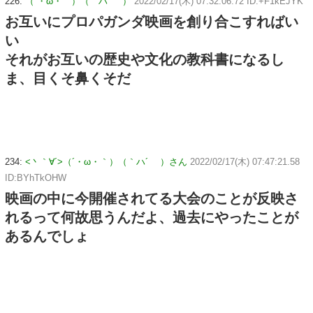
226:
（´・ω・｀）（｀ハ´ ）
2022/02/17(木) 07:32:06.72 ID:+F1kEJYK
お互いにプロパガンダ映画を創り合こすればい
い
それがお互いの歴史や文化の教科書になるし
ま、目くそ鼻くそだ
234:
<丶｀∀´>（´・ω・｀）（｀ハ´ ）さん
2022/02/17(木) 07:47:21.58
ID:BYhTkOHW
映画の中に今開催されてる大会のことが反映さ
れるって何故思うんだよ、過去にやったことが
あるんでしょ