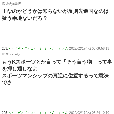
ID:Jn3ya8dE
王なのかどうかは知らないが反則先進国なのは
疑う余地ないだろ？
203:
<丶｀∀´>（´・ω・｀）（｀ハ´ ）さん
2022/02/17(木) 06:09:58.13
ID:91Z9S9yc
もうKスポーツとか言って「そう言う物」って事
を押し通しなよ
スポーツマンシップの真逆に位置するって意味
でさ
205:
<丶｀∀´>（´・ω・｀）（｀ハ´ ）さん
2022/02/17(木) 06:24:10.10