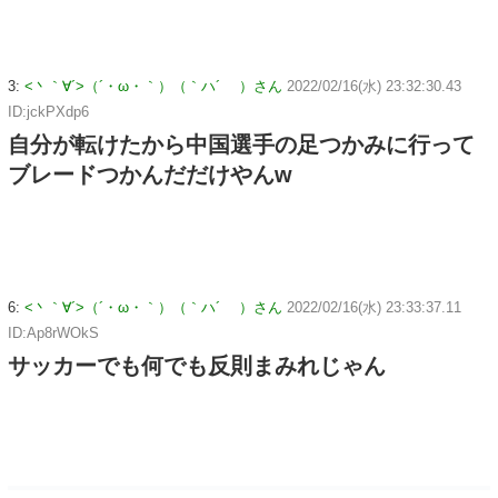
3:
<丶｀∀´>（´・ω・｀）（｀ハ´ ）さん
2022/02/16(水) 23:32:30.43
ID:jckPXdp6
自分が転けたから中国選手の足つかみに行って
ブレードつかんだだけやんw
6:
<丶｀∀´>（´・ω・｀）（｀ハ´ ）さん
2022/02/16(水) 23:33:37.11
ID:Ap8rWOkS
サッカーでも何でも反則まみれじゃん