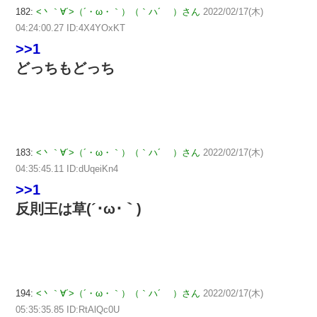
182:
<丶｀∀´>（´・ω・｀）（｀ハ´ ）さん
2022/02/17(木)
04:24:00.27 ID:4X4YOxKT
>>1
どっちもどっち
183:
<丶｀∀´>（´・ω・｀）（｀ハ´ ）さん
2022/02/17(木)
04:35:45.11 ID:dUqeiKn4
>>1
反則王は草(´･ω･｀)
194:
<丶｀∀´>（´・ω・｀）（｀ハ´ ）さん
2022/02/17(木)
05:35:35.85 ID:RtAlQc0U