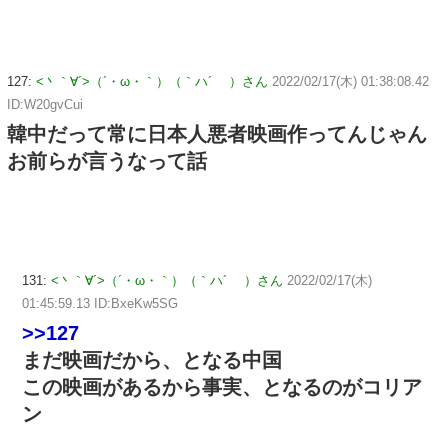
127:
<丶｀∀´>（´・ω・｀）（｀ハ´ ）さん
2022/02/17(木) 01:38:08.42
ID:W20gvCui
韓中だって常に日本人悪者映画作ってんじゃん
お前らが言うなって話
131:
<丶｀∀´>（´・ω・｀）（｀ハ´ ）さん
2022/02/17(木)
01:45:59.13 ID:BxeKw5SG
>>127
まだ映画だから、となる中国
この映画があるから事実、となるのがコリア
ン