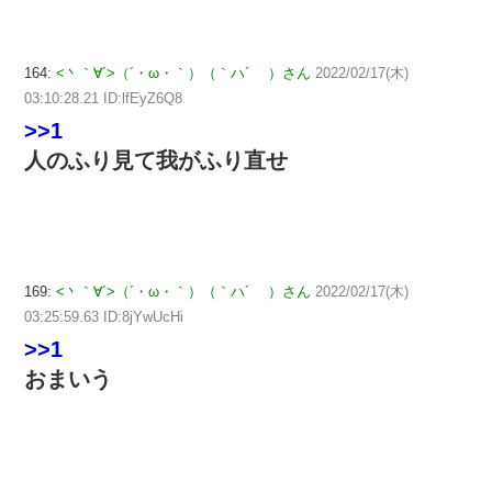
164:
<丶｀∀´>（´・ω・｀）（｀ハ´ ）さん
2022/02/17(木)
03:10:28.21 ID:lfEyZ6Q8
>>1
人のふり見て我がふり直せ
169:
<丶｀∀´>（´・ω・｀）（｀ハ´ ）さん
2022/02/17(木)
03:25:59.63 ID:8jYwUcHi
>>1
おまいう