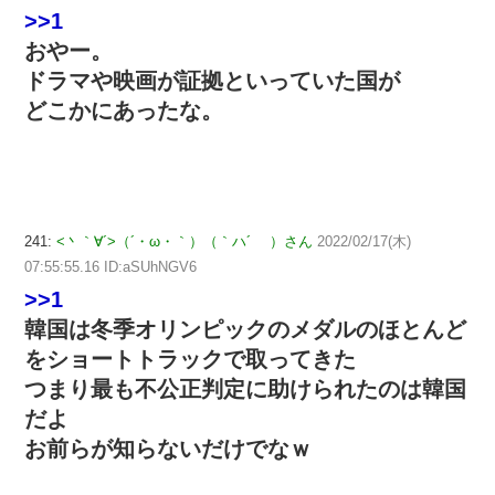
>>1
おやー。
ドラマや映画が証拠といっていた国が
どこかにあったな。
241:
<丶｀∀´>（´・ω・｀）（｀ハ´ ）さん
2022/02/17(木)
07:55:55.16 ID:aSUhNGV6
>>1
韓国は冬季オリンピックのメダルのほとんど
をショートトラックで取ってきた
つまり最も不公正判定に助けられたのは韓国
だよ
お前らが知らないだけでなｗ