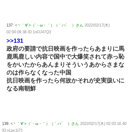
137:
<丶｀∀´>（´・ω・｀）（｀ハ´ ）さん
2022/02/17(木)
02:00:09.38 ID:1nOJ47Q3
>>131
政府の要請で抗日映画を作ったらあまりに馬
鹿馬鹿しい内容で国中で大爆笑されて赤っ恥
をかいたからあんまりそういうあからさまな
のは作らなくなった中国
抗日映画を作ったら何故かそれが史実扱いに
なる南朝鮮
139:
<丶｀∀´>（´・ω・｀）（｀ハ´ ）さん
2022/02/17(木) 02:03:16.40
ID:vLpc1j73