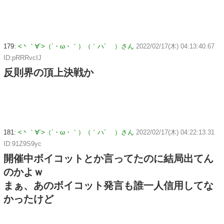
179:
<丶｀∀´>（´・ω・｀）（｀ハ´ ）さん
2022/02/17(木) 04:13:40.67
ID:pRRRvcIJ
反則界の頂上決戦か
181:
<丶｀∀´>（´・ω・｀）（｀ハ´ ）さん
2022/02/17(木) 04:22:13.31
ID:91Z9S9yc
開催中ボイコットとか言ってたのに結局出てん
のかよｗ
まぁ、あのボイコット発言も誰一人信用してな
かったけど