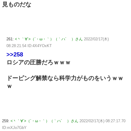
見ものだな
261:
<丶｀∀´>（´・ω・｀）（｀ハ´ ）さん
2022/02/17(木)
08:28:21.54 ID:4X4YOxKT
>>258
ロシアの圧勝だろｗｗｗ
ドーピング解禁なら科学力がものをいうｗｗ
ｗ
259:
<丶｀∀´>（´・ω・｀）（｀ハ´ ）さん
2022/02/17(木) 08:27:17.70
ID:mXJo7GbY