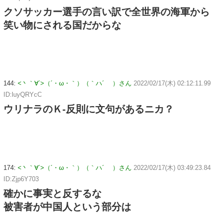
クソサッカー選手の言い訳で全世界の海軍から
笑い物にされる国だからな
144:
<丶｀∀´>（´・ω・｀）（｀ハ´ ）さん
2022/02/17(木) 02:12:11.99
ID:luyQRYcC
ウリナラのＫ-反則に文句があるニカ？
174:
<丶｀∀´>（´・ω・｀）（｀ハ´ ）さん
2022/02/17(木) 03:49:23.84
ID:Zjp6Y703
確かに事実と反するな
被害者が中国人という部分は