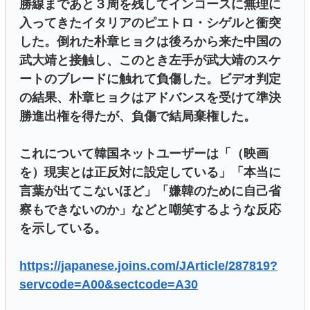
勝線まであと３周を残してインコースに無理に
入ってきたイタリアのピエトロ・シゲルと衝突
した。倒れた朴章ヒョクは後ろから来た中国の
武大靖と接触し、このとき左手が武大靖のスケ
ートのブレードに触れて負傷した。ビデオ判定
の結果、朴章ヒョクはアドバンスを受けて準決
勝進出権を得たが、負傷で結局棄権した。
これについて韓国ネットユーザーは「（映画
を）現実とは正反対に設定している」「本当に
言葉が出てこないほど」「嫌韓のために自己省
察もできないのか」などと嘲笑するような反応
を示している。
https://japanese.joins.com/JArticle/287819?
servcode=A00&sectcode=A30