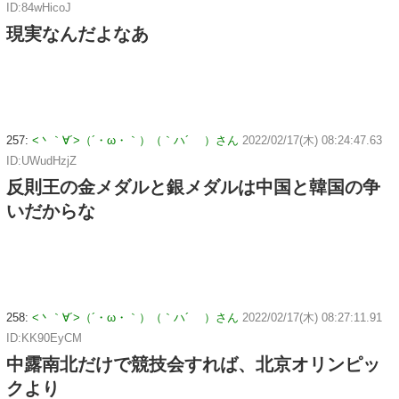
ID:84wHicoJ
現実なんだよなあ
257:
<丶｀∀´>（´・ω・｀）（｀ハ´ ）さん
2022/02/17(木) 08:24:47.63
ID:UWudHzjZ
反則王の金メダルと銀メダルは中国と韓国の争
いだからな
258:
<丶｀∀´>（´・ω・｀）（｀ハ´ ）さん
2022/02/17(木) 08:27:11.91
ID:KK90EyCM
中露南北だけで競技会すれば、北京オリンピッ
クより