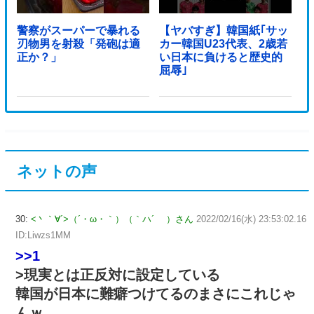
警察がスーパーで暴れる
【ヤバすぎ】韓国紙｢サッ
刃物男を射殺「発砲は適
カー韓国U23代表、2歳若
正か？」
い日本に負けると歴史的
屈辱｣
ネットの声
30:
<丶｀∀´>（´・ω・｀）（｀ハ´ ）さん
2022/02/16(水) 23:53:02.16
ID:Liwzs1MM
>>1
>現実とは正反対に設定している
韓国が日本に難癖つけてるのまさにこれじゃ
んｗ