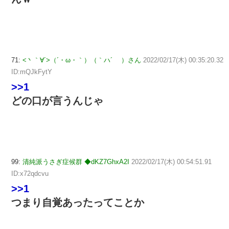
71:
<丶｀∀´>（´・ω・｀）（｀ハ´ ）さん
2022/02/17(木) 00:35:20.32
ID:mQJkFytY
>>1
どの口が言うんじゃ
99:
清純派うさぎ症候群 ◆dKZ7GhxA2I
2022/02/17(木) 00:54:51.91
ID:x72qdcvu
>>1
つまり自覚あったってことか