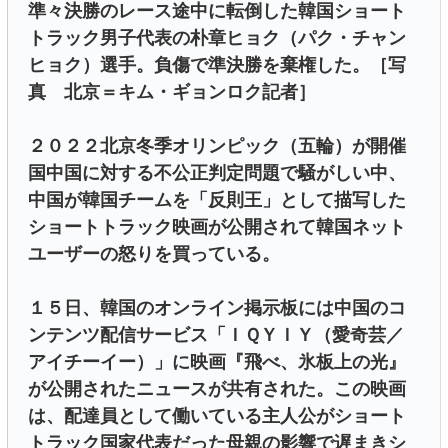
準々決勝のレース途中に転倒した韓国ショート
トラック男子代表の朴章ヒョク（パク・チャン
ヒョク）選手。負傷で準決勝を棄権した。［写
真 北京＝キム・ギョンロク記者］
２０２２北京冬季オリンピック（五輪）が開催
国中国に対する不公正判定問題で騒がしい中、
中国が韓国チームを「反則王」として描写した
ショートトラック映画が公開されて韓国ネット
ユーザーの怒りを買っている。
１５日、韓国のオンライン掲示板には中国のコ
ンテンツ配信サービス「ＩＱＹＩＹ（愛奇芸／
アイチーイー）」に映画『飛べ、氷板上の光』
が公開されたニュースが共有された。この映画
は、配達員として働いている主人公がショート
トラック国家代表だった母親の影響で遅まきシ