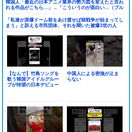
韓国人「最近の日本アニメ業界の勢力図を変えたと言わ
れる作品がこちら…」→「こういうのが面白い…（ブル
ブル」＝韓国の反応
「私達が原爆ドーム前をあけ渡せば核戦争が始まってし
まう」と訴える市民団体、それを聞いた被爆3世の人
が……他
【なんで】竹島ソングを
中国人による密漁が止ま
歌う韓国アイドルグルー
らない
プが待望の日本デビュー