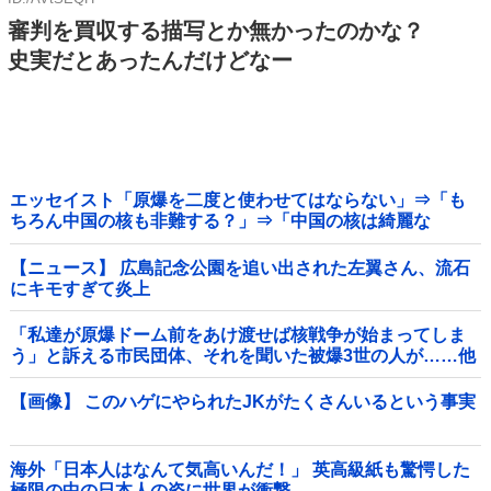
審判を買収する描写とか無かったのかな？
史実だとあったんだけどなー
エッセイスト「原爆を二度と使わせてはならない」⇒「も
ちろん中国の核も非難する？」⇒「中国の核は綺麗な
核！」
【ニュース】 広島記念公園を追い出された左翼さん、流石
にキモすぎて炎上
「私達が原爆ドーム前をあけ渡せば核戦争が始まってしま
う」と訴える市民団体、それを聞いた被爆3世の人が……他
【画像】 このハゲにやられたJKがたくさんいるという事実
海外「日本人はなんて気高いんだ！」 英高級紙も驚愕した
極限の中の日本人の姿に世界が衝撃