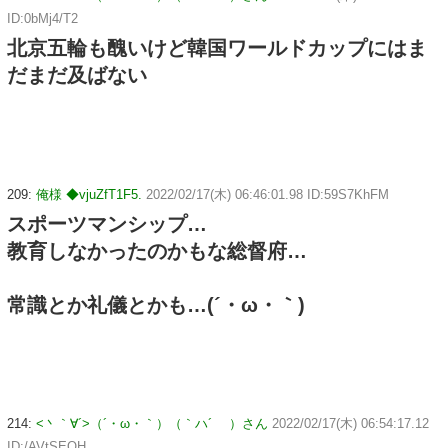
ID:0bMj4/T2
北京五輪も醜いけど韓国ワールドカップにはま
だまだ及ばない
209:
俺様 ◆vjuZfT1F5.
2022/02/17(木) 06:46:01.98 ID:59S7KhFM
スポーツマンシップ…
教育しなかったのかもな総督府…
常識とか礼儀とかも…(´・ω・｀)
214:
<丶｀∀´>（´・ω・｀）（｀ハ´ ）さん
2022/02/17(木) 06:54:17.12
ID:/AVtSEQH