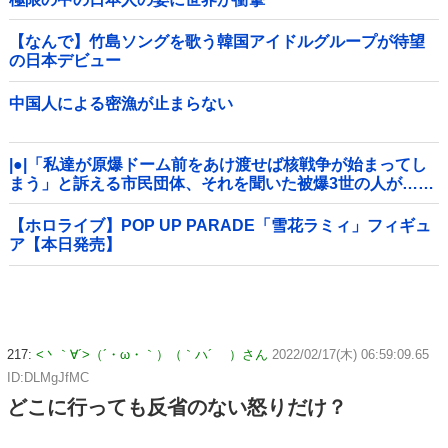
【なんで】竹島ソングを歌う韓国アイドルグループが待望
の日本デビュー
中国人による密漁が止まらない
|●|「私達が原爆ドーム前をあけ渡せば核戦争が始まってし
まう」と訴える市民団体、それを聞いた被爆3世の人が……
【ホロライブ】POP UP PARADE「雪花ラミィ」フィギュ
ア【本日発売】
217:
<丶｀∀´>（´・ω・｀）（｀ハ´ ）さん
2022/02/17(木) 06:59:09.65
ID:DLMgJfMC
どこに行っても反省のない怒りだけ？