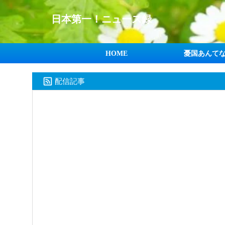
日本第一！ニュース録
HOME
憂国あんて
配信記事