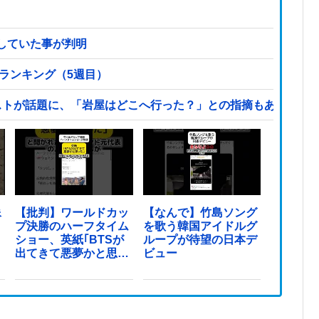
していた事が判明
気ランキング（5週目）
ストが話題に、「岩屋はどこへ行った？」との指摘もあるが…
像
【批判】ワールドカッ
【なんで】竹島ソング
プ決勝のハーフタイム
を歌う韓国アイドルグ
ショー、英紙｢BTSが
ループが待望の日本デ
出てきて悪夢かと思っ
ビュー
た｣