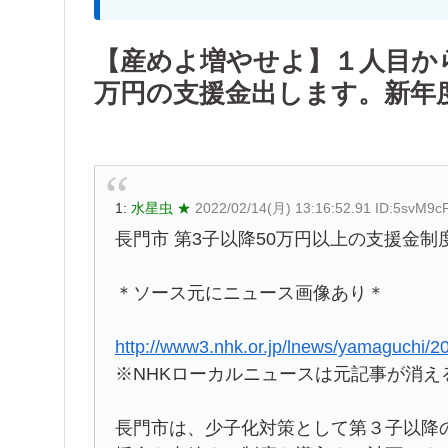
【産めよ増やせよ】１人目から順
万円の支援金出します。新年
1:
水星虫 ★
2022/02/14(月) 13:16:52.91 ID:5svM9
長門市 第3子以降50万円以上の支援金制
＊ソース元にニュース画像あり＊
http://www3.nhk.or.jp/lnews/yamaguchi/
※NHKローカルニュースは元記事が消え
長門市は、少子化対策として第３子以降