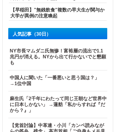
【早稲田】”無銭飲食”複数の早大生が関与か
大学が異例の注意喚起
人気記事（30日）
NY市長マムダニ氏無惨！富裕層の流出で1.1
兆円が消える。NYから出て行かないでと懇願
も
中国人に聞いた「一番悪いと思う国は？」
→1位中国
麻生氏「2千年にわたって同じ王朝など世界中
に日本しかない」 →蓮舫「私からすれば『だ
から？』」
【党首討論】中革連・小川「カンペ読みなが
らの答弁、残念」 高市首相「ご自身もメモ見