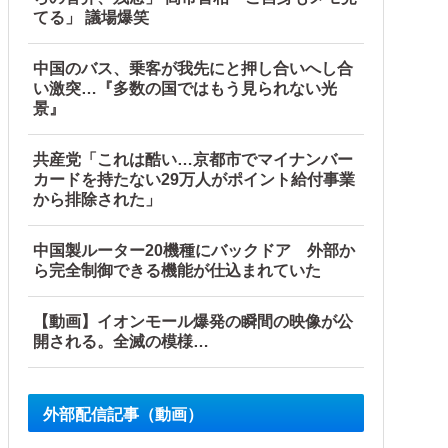
てる」 議場爆笑
中国のバス、乗客が我先にと押し合いへし合
い激突…『多数の国ではもう見られない光
景』
…他
共産党「これは酷い…京都市でマイナンバー
カードを持たない29万人がポイント給付事業
から排除された」
中国製ルーター20機種にバックドア 外部か
ら完全制御できる機能が仕込まれていた
【動画】イオンモール爆発の瞬間の映像が公
開される。全滅の模様…
外部配信記事（動画）