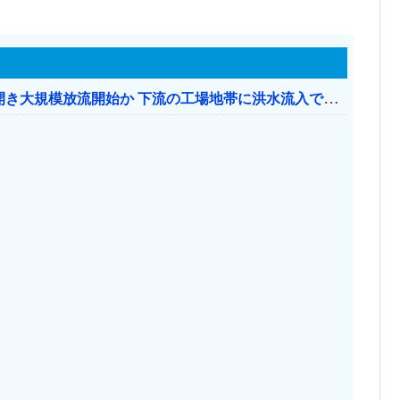
【おわった】 三峡ダム、豪雨で13基の水門を開き大規模放流開始か 下流の工場地帯に洪水流入で崩壊はじまる