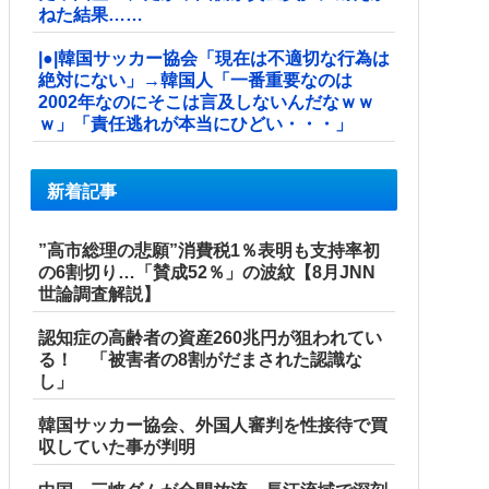
ねた結果……
|●|韓国サッカー協会「現在は不適切な行為は
絶対にない」→韓国人「一番重要なのは
2002年なのにそこは言及しないんだなｗｗ
ｗ」「責任逃れが本当にひどい・・・」
新着記事
”高市総理の悲願”消費税1％表明も支持率初
の6割切り…「賛成52％」の波紋【8月JNN
世論調査解説】
認知症の高齢者の資産260兆円が狙われてい
る！ 「被害者の8割がだまされた認識な
し」
韓国サッカー協会、外国人審判を性接待で買
収していた事が判明