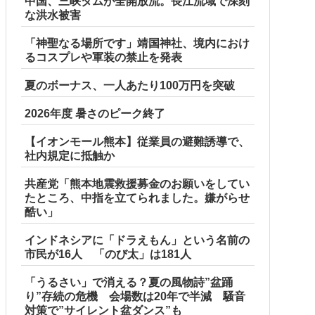
中国、三峡ダムが全開放流。長江流域で深刻
な洪水被害
「神聖なる場所です」靖国神社、境内におけ
るコスプレや軍装の禁止を発表
夏のボーナス、一人あたり100万円を突破
2026年度 暑さのピーク終了
【イオンモール熊本】従業員の避難誘導で、
社内規定に抵触か
共産党「熊本地震救援募金のお願いをしてい
たところ、中指を立てられました。嫌がらせ
酷い」
インドネシアに「ドラえもん」という名前の
市民が16人 「のび太」は181人
「うるさい」で消える？夏の風物詩”盆踊
り”存続の危機 会場数は20年で半減 騒音
対策で”サイレント盆ダンス”も