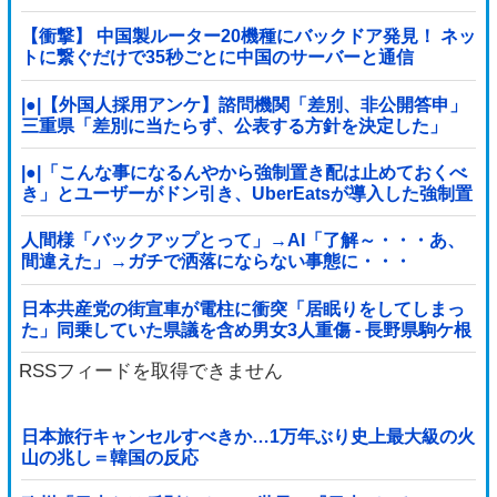
【衝撃】 中国製ルーター20機種にバックドア発見！ ネッ
トに繋ぐだけで35秒ごとに中国のサーバーと通信
|●|【外国人採用アンケ】諮問機関「差別、非公開答申」
三重県「差別に当たらず、公表する方針を決定した」
|●|「こんな事になるんやから強制置き配は止めておくべ
き」とユーザーがドン引き、UberEatsが導入した強制置
き配が起こしたのは……
人間様「バックアップとって」→AI「了解～・・・あ、
間違えた」→ガチで洒落にならない事態に・・・
日本共産党の街宣車が電柱に衝突「居眠りをしてしまっ
た」同乗していた県議を含め男女3人重傷 - 長野県駒ケ根
市 [8/6]
RSSフィードを取得できません
日本旅行キャンセルすべきか…1万年ぶり史上最大級の火
山の兆し＝韓国の反応