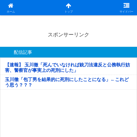
日本第一！ニュース録
ホーム
トップ
サイドバー
スポンサーリンク
配信記事
【速報】 玉川徹「死んでいなければ銃刀法違反と公務執行妨
害、警察官が事実上の死刑にした」
玉川徹「包丁男を結果的に死刑にしたことになる」←これど
う思う？？？