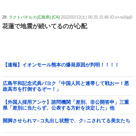
28:
ラクトバチルス(広島県) [CA]
2022/02/12(土) 00:25:15.86 ID:o+ra16pj0
花蓮で地震が続いてるのが心配
【速報】イオンモール熊本の爆発原因が判明！！！！
広島平和記念式典パヨク「中国人民と連帯して戦おー！悪
政高市を打倒するぞー！」
【外国人採用アンケ】諮問機関「差別、非公開答申」三重
県「差別に当たらず、公表する方針を決定した」他
開脚させられマ○コ丸出し状態で、ク○ニされてる美女たち