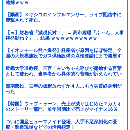
逮捕ｗｗｗ
【動画】メキシコのインフルエンサー、ライブ配信中に
襲撃されて死亡。
【ｗ】財務省「減税反対！」 → 高市総理「ふ～ん、人事
権発動ね？」 → 結果 ｗｗｗｗｗｗｗｗｗｗ
【イオンモール熊本爆発】経産省が原因をほぼ特定、全
国の大規模施設でガス供給設備の点検要請にまで発展す
る事態に・・・【PICKUP】
近畿大学准教授、苦言「みいちゃん呼びが揶揄する言葉
として使われ、当事者から具体的な苦痛が訴えられてい
る。文化芸術は人を傷つけてもよい。ただし、傷つけ方
がある」他
無期懲役、去年の仮釈放わずか４人…もう実質終身刑だ
った
【韓国】ウェブトゥーン、売上が減りはじめた？カカオ
のストーリー部門、前年同期比で売上がマイナス16％
ついに国産ヒューマノイド登場、人手不足深刻化の医
療・製造現場などでの活用想定！