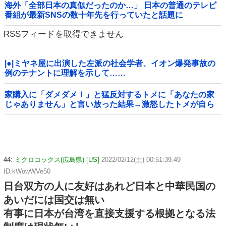
海外「全部日本の真似だったのか…」 日本の普通のテレビ
番組が最新SNSの数十年先を行っていたと話題に
RSSフィードを取得できません
|●|ミヤネ屋に出演した左派の社会学者、イオン爆発事故の
例のテナントに理解を示して……
家購入に「ダメダメ！」と猛反対するトメに「あなたの家
じゃありません」と言い放った結果→激怒したトメが自ら
〇〇を口にして最高の展開へｗｗｗｗｗｗ
44:
ミクロコックス(広島県) [US]
2022/02/12(土) 00:51:39.49
ID:kWowWVe50
日台双方の人に友好はあれど日本と中華民国の
あいだには国交は無い
有事に日本が台湾を直接支援する根拠となる法