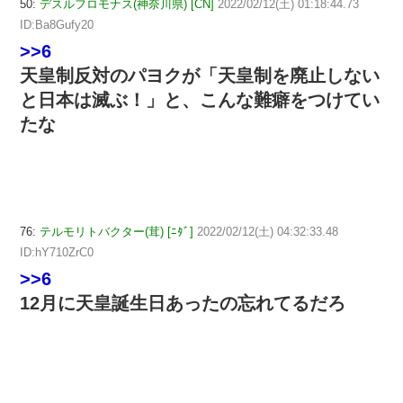
50:
デスルフロモナス(神奈川県) [CN]
2022/02/12(土) 01:18:44.73
ID:Ba8Gufy20
>>6
天皇制反対のパヨクが「天皇制を廃止しない
と日本は滅ぶ！」と、こんな難癖をつけてい
たな
76:
テルモリトバクター(茸) [ﾆﾀﾞ]
2022/02/12(土) 04:32:33.48
ID:hY710ZrC0
>>6
12月に天皇誕生日あったの忘れてるだろ