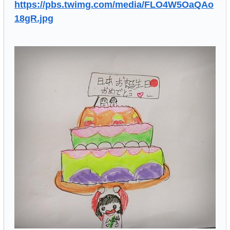
https://pbs.twimg.com/media/FLO4W5OaQAo
18gR.jpg