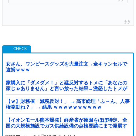
女さん、ワンピースグッズを大量注文→全キャンセルで
逮捕ｗｗｗ
家購入に「ダメダメ！」と猛反対するトメに「あなたの
家じゃありません」と言い放った結果→激怒したトメが
自ら〇〇を口にして最高の展開へｗｗｗｗｗｗ
【ｗ】財務省「減税反対！」 → 高市総理「ふ～ん、人事
権発動ね？」 → 結果 ｗｗｗｗｗｗｗｗｗｗ
【イオンモール熊本爆発】経産省が原因をほぼ特定、全
国の大規模施設でガス供給設備の点検要請にまで発展す
る事態に・・・【PICKUP】