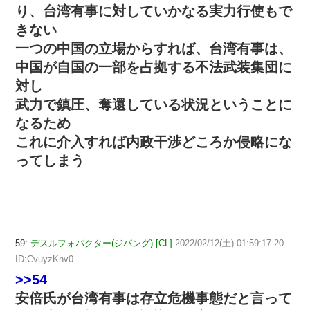
り、台湾有事に対していかなる実力行使もで
きない
一つの中国の立場からすれば、台湾有事は、
中国が自国の一部を占拠する不法武装集団に
対し
武力で鎮圧、奪還している状況ということに
なるため
これに介入すれば内政干渉どころか侵略にな
ってしまう
59:
デスルフォバクター(ジパング) [CL]
2022/02/12(土) 01:59:17.20
ID:CvuyzKnv0
>>54
安倍氏が台湾有事は存立危機事態だと言って