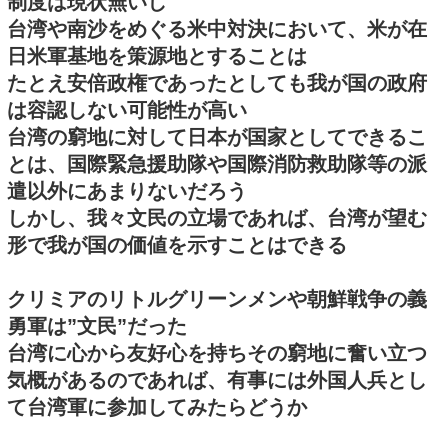
制度は現状無いし
台湾や南沙をめぐる米中対決において、米が在
日米軍基地を策源地とすることは
たとえ安倍政権であったとしても我が国の政府
は容認しない可能性が高い
台湾の窮地に対して日本が国家としてできるこ
とは、国際緊急援助隊や国際消防救助隊等の派
遣以外にあまりないだろう
しかし、我々文民の立場であれば、台湾が望む
形で我が国の価値を示すことはできる
クリミアのリトルグリーンメンや朝鮮戦争の義
勇軍は”文民”だった
台湾に心から友好心を持ちその窮地に奮い立つ
気概があるのであれば、有事には外国人兵とし
て台湾軍に参加してみたらどうか