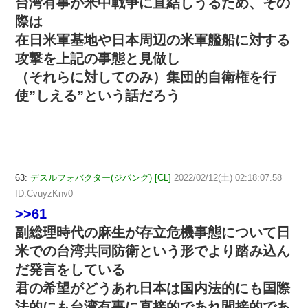
台湾有事が米中戦争に直結しうるため、その
際は
在日米軍基地や日本周辺の米軍艦船に対する
攻撃を上記の事態と見做し
（それらに対してのみ）集団的自衛権を行
使”しえる”という話だろう
63:
デスルフォバクター(ジパング) [CL]
2022/02/12(土) 02:18:07.58
ID:CvuyzKnv0
>>61
副総理時代の麻生が存立危機事態について日
米での台湾共同防衛という形でより踏み込ん
だ発言をしている
君の希望がどうあれ日本は国内法的にも国際
法的にも台湾有事に直接的であれ間接的であ