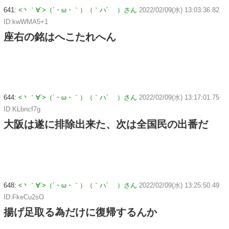
641:
<丶｀∀´>（´・ω・｀）（｀ハ´ ）さん
2022/02/09(水) 13:03:36.82
ID:kwWMA5+1
座右の銘はへこたれへん
644:
<丶｀∀´>（´・ω・｀）（｀ハ´ ）さん
2022/02/09(水) 13:17:01.75
ID:KLbncf7g
大阪は遂に排除出来た、次は全国民の出番だ
648:
<丶｀∀´>（´・ω・｀）（｀ハ´ ）さん
2022/02/09(水) 13:25:50.49
ID:FkeCu2sO
揚げ足取る為だけに復帰するんか