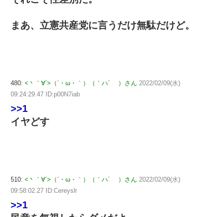
まあ、立憲共産党に言うだけ無駄だけど。
480:
<丶｀∀´>（´・ω・｀）（｀ハ´ ）さん
2022/02/09(水)
09:24:29.47 ID:p00N7iab
>>1
イヤどす
510:
<丶｀∀´>（´・ω・｀）（｀ハ´ ）さん
2022/02/09(水)
09:58:02.27 ID:Cereyslr
>>1