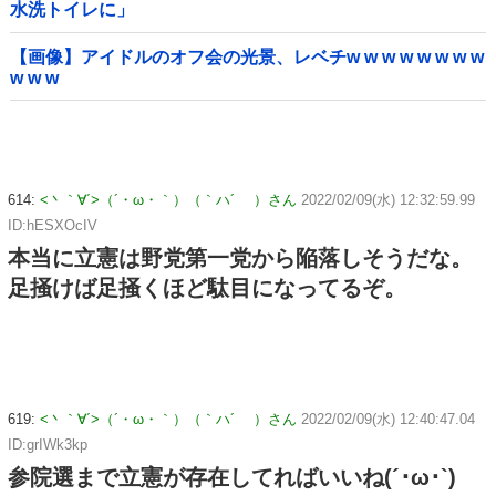
水洗トイレに」
【画像】アイドルのオフ会の光景、レベチw w w w w w w w
w w w
614:
<丶｀∀´>（´・ω・｀）（｀ハ´ ）さん
2022/02/09(水) 12:32:59.99
ID:hESXOcIV
本当に立憲は野党第一党から陥落しそうだな。
足掻けば足掻くほど駄目になってるぞ。
619:
<丶｀∀´>（´・ω・｀）（｀ハ´ ）さん
2022/02/09(水) 12:40:47.04
ID:grIWk3kp
参院選まで立憲が存在してればいいね(´･ω･`)