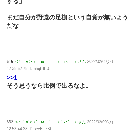
する」
まだ自分が野党の足枷という自覚が無いよう
だな
616:
<丶｀∀´>（´・ω・｀）（｀ハ´ ）さん
2022/02/09(水)
12:38:52.78 ID:nhqtHE0j
>>1
そう思うなら比例で出るなよ。
632:
<丶｀∀´>（´・ω・｀）（｀ハ´ ）さん
2022/02/09(水)
12:53:44.38 ID:scyB+7Bf