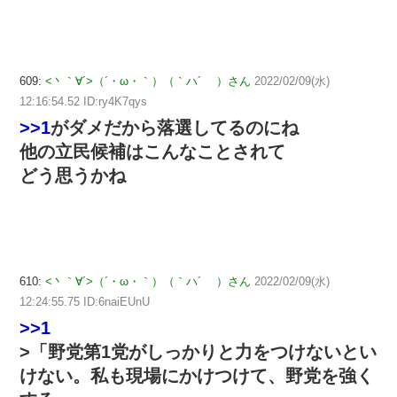
609:
<丶｀∀´>（´・ω・｀）（｀ハ´ ）さん
2022/02/09(水)
12:16:54.52 ID:ry4K7qys
>>1
がダメだから落選してるのにね
他の立民候補はこんなことされて
どう思うかね
610:
<丶｀∀´>（´・ω・｀）（｀ハ´ ）さん
2022/02/09(水)
12:24:55.75 ID:6naiEUnU
>>1
>「野党第1党がしっかりと力をつけないとい
けない。私も現場にかけつけて、野党を強く