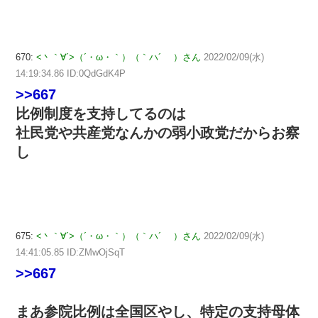
670:
<丶｀∀´>（´・ω・｀）（｀ハ´ ）さん
2022/02/09(水)
14:19:34.86 ID:0QdGdK4P
>>667
比例制度を支持してるのは
社民党や共産党なんかの弱小政党だからお察
し
675:
<丶｀∀´>（´・ω・｀）（｀ハ´ ）さん
2022/02/09(水)
14:41:05.85 ID:ZMwOjSqT
>>667
まあ参院比例は全国区やし、特定の支持母体