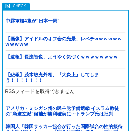
中露軍艦4隻が“日本一周”
【画像】アイドルのオフ会の光景、レベチw w w w w w
w w w w w
【速報】長瀬智也、ようやく気づくｗｗｗｗｗｗｗｗ
【悲報】茂木敏充外相、『大炎上』してしま
う！！！！！！！
RSSフィードを取得できません
アメリカ・ミシガン州の民主党予備選挙 イスラム教徒
の“急進左派”候補が勝利確実に⋯トランプ氏は批判
韓国人「韓国サッカー協会が行った国際試合の性的接待