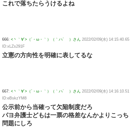
これで落ちたらうけるよね
666:
<丶｀∀´>（´・ω・｀）（｀ハ´ ）さん
2022/02/09(水) 14:15:40.65
ID:xLZs291F
立憲の方向性を明確に表してるな
667:
<丶｀∀´>（´・ω・｀）（｀ハ´ ）さん
2022/02/09(水) 14:16:10.51
ID:eBskzYM8
公示前から当確って欠陥制度だろ
パヨ弁護士どもは一票の格差なんかよりこっち
問題にしろ