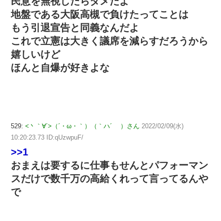
民意を無視したらダメだよ
地盤である大阪高槻で負けたってことは
もう引退宣告と同義なんだよ
これで立憲は大きく議席を減らすだろうから
嬉しいけど
ほんと自爆が好きよな
529:
<丶｀∀´>（´・ω・｀）（｀ハ´ ）さん
2022/02/09(水)
10:20:23.73 ID:qUzwpuF/
>>1
おまえは要するに仕事もせんとパフォーマン
スだけで数千万の高給くれって言ってるんや
で