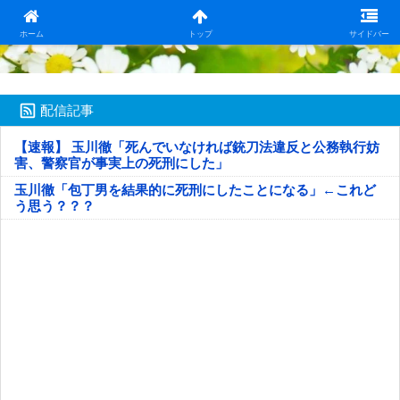
日本第一！ニュース録
ホーム
トップ
サイドバー
配信記事
【速報】 玉川徹「死んでいなければ銃刀法違反と公務執行妨
害、警察官が事実上の死刑にした」
玉川徹「包丁男を結果的に死刑にしたことになる」←これど
う思う？？？