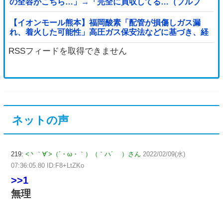
の全容がこちら…」→「完全に買収してる…（ブルブ
ル」＝韓国の反応
【イオンモール熊本】福岡酸素「配管が損傷しガス漏
れ、着火した可能性」高圧ガス保安法などに基づき、経
産省に報告他
RSSフィードを取得できません
ネットの声
219:
<丶｀∀´>（´・ω・｀）（｀ハ´ ）さん
2022/02/09(水)
07:36:05.80 ID:F8+LtZKo
>>1
無理