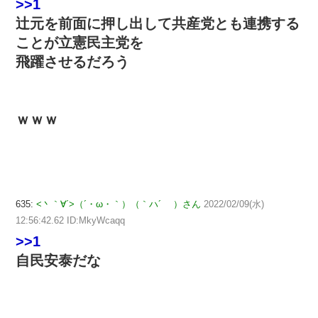
>>1
辻元を前面に押し出して共産党とも連携する
ことが立憲民主党を
飛躍させるだろう
ｗｗｗ
635:
<丶｀∀´>（´・ω・｀）（｀ハ´ ）さん
2022/02/09(水)
12:56:42.62 ID:MkyWcaqq
>>1
自民安泰だな