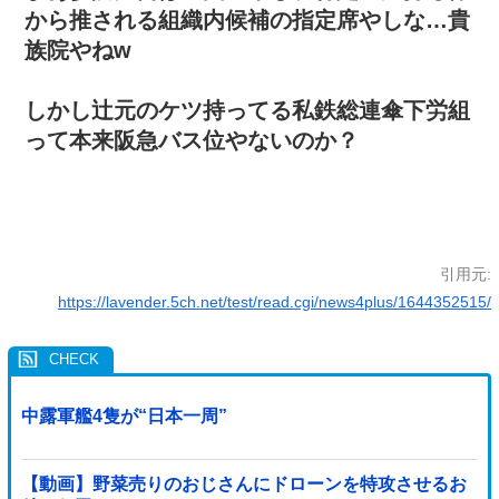
から推される組織内候補の指定席やしな…貴
族院やねw
しかし辻元のケツ持ってる私鉄総連傘下労組
って本来阪急バス位やないのか？
引用元:
https://lavender.5ch.net/test/read.cgi/news4plus/1644352515/
中露軍艦4隻が“日本一周”
【動画】野菜売りのおじさんにドローンを特攻させるお