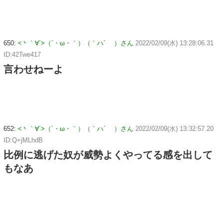
650:
<丶｀∀´>（´・ω・｀）（｀ハ´ ）さん
2022/02/09(水) 13:28:06.31
ID:42Twe417
言わせねーよ
652:
<丶｀∀´>（´・ω・｀）（｀ハ´ ）さん
2022/02/09(水) 13:32:57.20
ID:Q+jMLhdB
比例に逃げた奴が威勢よくやってる感を出して
もなあ