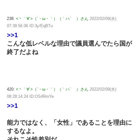
238:
<丶｀∀´>（´・ω・｀）（｀ハ´ ）さん
2022/02/09(水)
07:38:56.06 ID:3y/EqBTu
>>1
こんな低レベルな理由で議員選んでたら国が
終了だよね
420:
<丶｀∀´>（´・ω・｀）（｀ハ´ ）さん
2022/02/09(水)
08:28:14.24 ID:OSrlRmYe
>>1
能力ではなく、「女性」であることを理由に
するなよ。
それこそ性差別だ。