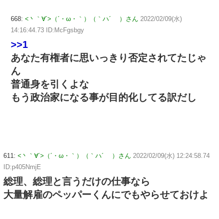
668:
<丶｀∀´>（´・ω・｀）（｀ハ´ ）さん
2022/02/09(水)
14:16:44.73 ID:McFgsbgy
>>1
あなた有権者に思いっきり否定されてたじゃ
ん
普通身を引くよな
もう政治家になる事が目的化してる訳だし
611:
<丶｀∀´>（´・ω・｀）（｀ハ´ ）さん
2022/02/09(水) 12:24:58.74
ID:p405NmjE
総理、総理と言うだけの仕事なら
大量解雇のペッパーくんにでもやらせておけよ