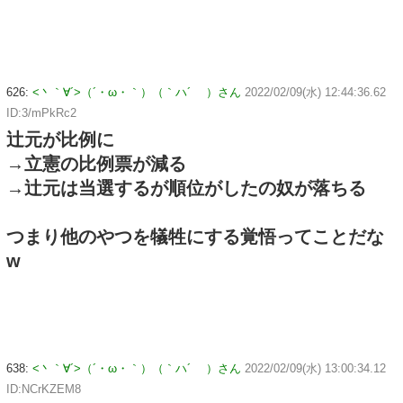
626:
<丶｀∀´>（´・ω・｀）（｀ハ´ ）さん
2022/02/09(水) 12:44:36.62
ID:3/mPkRc2
辻元が比例に
→立憲の比例票が減る
→辻元は当選するが順位がしたの奴が落ちる
つまり他のやつを犠牲にする覚悟ってことだな
w
638:
<丶｀∀´>（´・ω・｀）（｀ハ´ ）さん
2022/02/09(水) 13:00:34.12
ID:NCrKZEM8