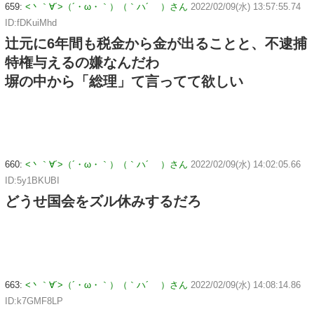
659:
<丶｀∀´>（´・ω・｀）（｀ハ´ ）さん
2022/02/09(水) 13:57:55.74
ID:fDKuiMhd
辻元に6年間も税金から金が出ることと、不逮捕
特権与えるの嫌なんだわ
塀の中から「総理」て言ってて欲しい
660:
<丶｀∀´>（´・ω・｀）（｀ハ´ ）さん
2022/02/09(水) 14:02:05.66
ID:5y1BKUBI
どうせ国会をズル休みするだろ
663:
<丶｀∀´>（´・ω・｀）（｀ハ´ ）さん
2022/02/09(水) 14:08:14.86
ID:k7GMF8LP