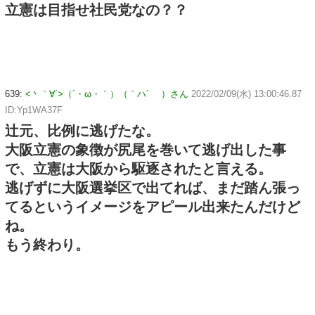
立憲は目指せ社民党なの？？
639:
<丶｀∀´>（´・ω・｀）（｀ハ´ ）さん
2022/02/09(水) 13:00:46.87
ID:Yp1WA37F
辻元、比例に逃げたな。
大阪立憲の象徴が尻尾を巻いて逃げ出した事
で、立憲は大阪から駆逐されたと言える。
逃げずに大阪選挙区で出てれば、まだ踏ん張っ
てるというイメージをアピール出来たんだけど
ね。
もう終わり。