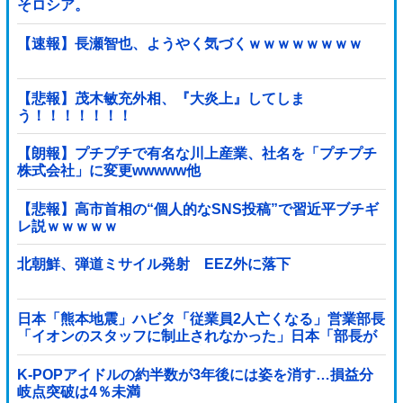
そロシア。
【速報】長瀬智也、ようやく気づくｗｗｗｗｗｗｗｗ
【悲報】茂木敏充外相、『大炎上』してしま
う！！！！！！！
【朗報】プチプチで有名な川上産業、社名を「プチプチ
株式会社」に変更wwwww他
【悲報】高市首相の“個人的なSNS投稿”で習近平ブチギ
レ説ｗｗｗｗｗ
北朝鮮、弾道ミサイル発射 EEZ外に落下
日本「熊本地震」ハビタ「従業員2人亡くなる」営業部長
「イオンのスタッフに制止されなかった」日本「部長が
連絡後の店員行動を証言（謎」イオン「再入館可能の事
実ない」→
K-POPアイドルの約半数が3年後には姿を消す…損益分
岐点突破は4％未満