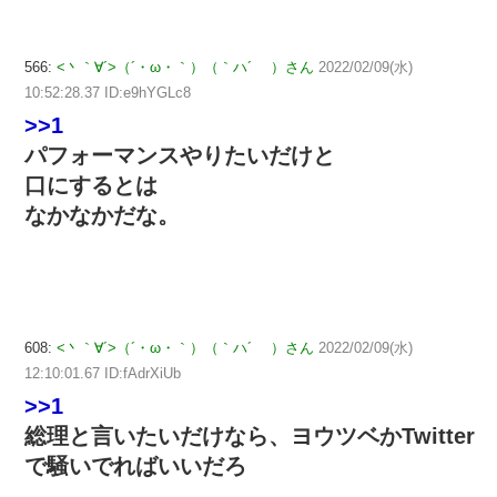
566:
<丶｀∀´>（´・ω・｀）（｀ハ´ ）さん
2022/02/09(水)
10:52:28.37 ID:e9hYGLc8
>>1
パフォーマンスやりたいだけと
口にするとは
なかなかだな。
608:
<丶｀∀´>（´・ω・｀）（｀ハ´ ）さん
2022/02/09(水)
12:10:01.67 ID:fAdrXiUb
>>1
総理と言いたいだけなら、ヨウツベかTwitter
で騒いでればいいだろ