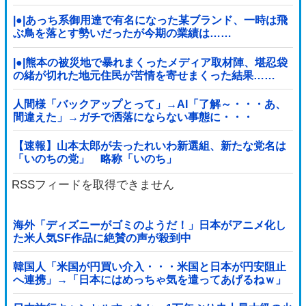
|●|あっち系御用達で有名になった某ブランド、一時は飛
ぶ鳥を落とす勢いだったが今期の業績は……
|●|熊本の被災地で暴れまくったメディア取材陣、堪忍袋
の緒が切れた地元住民が苦情を寄せまくった結果……
人間様「バックアップとって」→AI「了解～・・・あ、
間違えた」→ガチで洒落にならない事態に・・・
【速報】山本太郎が去ったれいわ新選組、新たな党名は
「いのちの党」 略称「いのち」
RSSフィードを取得できません
海外「ディズニーがゴミのようだ！」日本がアニメ化し
た米人気SF作品に絶賛の声が殺到中
韓国人「米国が円買い介入・・・米国と日本が円安阻止
へ連携」→「日本にはめっちゃ気を遣ってあげるねｗ」
「ウォンも救ってくれ・・・」