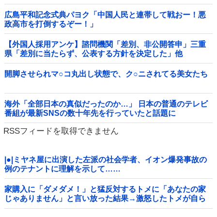
広島平和記念式典パヨク「中国人民と連帯して戦おー！悪
政高市を打倒するぞー！」
【外国人採用アンケ】諮問機関「差別、非公開答申」三重
県「差別に当たらず、公表する方針を決定した」他
開脚させられマ○コ丸出し状態で、ク○ニされてる美女たち
海外「全部日本の真似だったのか…」 日本の普通のテレビ
番組が最新SNSの数十年先を行っていたと話題に
RSSフィードを取得できません
|●|ミヤネ屋に出演した左派の社会学者、イオン爆発事故の
例のテナントに理解を示して……
家購入に「ダメダメ！」と猛反対するトメに「あなたの家
じゃありません」と言い放った結果→激怒したトメが自ら
〇〇を口にして最高の展開へｗｗｗｗｗｗ