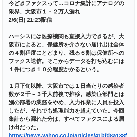
今どきファクスって…コロナ集計にアナログの
限界、大阪市１・２万人漏れ
2/6(日) 21:23配信
ハーシスには医療機関も直接入力できるが、大
阪市によると、保健所を介さない届け出は全体
の４割程度にとどまり、残る６割は保健所への
ファクス送信。そこからデータを打ち込むには
１件につき１０分程度かかるという。
１月下旬以降、大阪市では１日当たりの感染者
数が２千～３千人前後で推移。感染症部門とは
別の部署の業務をやめ、入力作業に人員を投入
したが、それでも処理能力を超えていた。今回
集計から漏れた分は、すべてファクスによる届
け出だった。
https://news.yahoo.co.jp/articles/41bfd8a138f