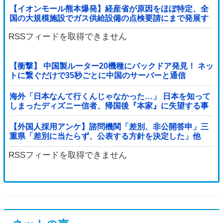
【イオンモール熊本爆発】経産省が原因をほぼ特定、全
国の大規模施設でガス供給設備の点検要請にまで発展す
る事態に・・・【PICKUP】
RSSフィードを取得できません
【衝撃】 中国製ルーター20機種にバックドア発見！ ネッ
トに繋ぐだけで35秒ごとに中国のサーバーと通信
海外「日本なんて行くんじゃなかった…」 日本を知って
しまったディズニー信者、帰国後『本家』に失望する事
態に
【外国人採用アンケ】諮問機関「差別、非公開答申」三
重県「差別に当たらず、公表する方針を決定した」他
RSSフィードを取得できません