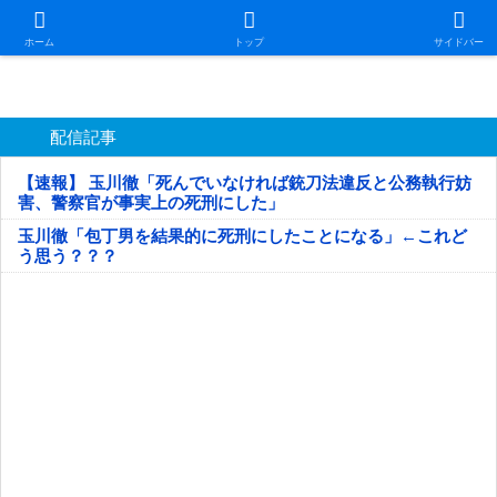
日本第一！ニュース録
ホーム
トップ
サイドバー
配信記事
【速報】 玉川徹「死んでいなければ銃刀法違反と公務執行妨
害、警察官が事実上の死刑にした」
玉川徹「包丁男を結果的に死刑にしたことになる」←これど
う思う？？？