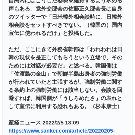
自民内にはこうした姿勢を維持するよう求める
声もある。党外交部会の佐藤正久部会長は自身
のツイッターで「日米韓外相会談時に、日韓外
相会談をセットすべきでない。（韓国の）国内
宣伝に使われるだけ」と投稿した。
ただ、ここにきて外務省幹部は「われわれは日
韓の現状を是正してもらうという立場で、その
ためには対話が必要だ」と述べる。韓国側は
「佐渡島の金山」で朝鮮半島出身者の強制労働
が行われていたと主張するが、強制労働に関す
る条約上の強制労働には該当しない。会談を回
避すれば、韓国側が「うしろめたさ」の表れと
して宣伝に利用する恐れもある。（杉本康士）
産経ニュース 2022/2/5 18:09
https://www.sankei.com/article/20220205-