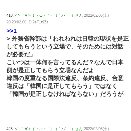
418:
<丶｀∀´>（´・ω・｀）（｀ハ´ ）さん
2022/02/05(土)
20:20:02.60 ID:2eF1t9Zs
>>1
> 外務省幹部は「われわれは日韓の現状を是正
してもらうという立場で、そのためには対話
が必要だ」
こいつは一体何を言ってるんだ？なんで日本
側が是正してもらう立場なんだよ
韓国の度重なる国際法違反、条約違反、合意
違反は「韓国に是正してもらう」ではなく
「韓国が是正しなければならない」だろうが
428:
<丶｀∀´>（´・ω・｀）（｀ハ´ ）さん
2022/02/05(土)