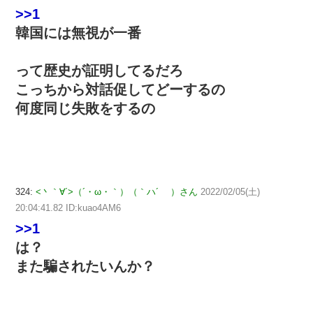
>>1
韓国には無視が一番
って歴史が証明してるだろ
こっちから対話促してどーするの
何度同じ失敗をするの
324:
<丶｀∀´>（´・ω・｀）（｀ハ´ ）さん
2022/02/05(土)
20:04:41.82 ID:kuao4AM6
>>1
は？
また騙されたいんか？