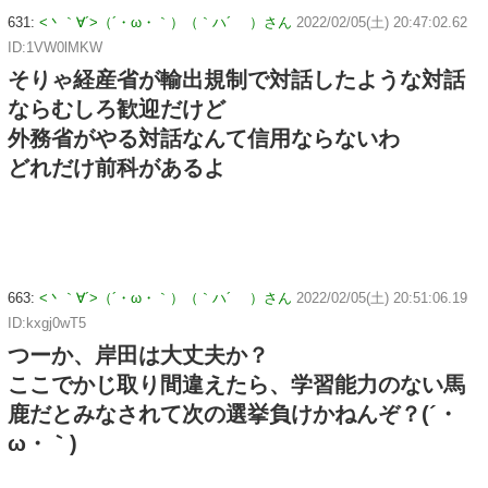
631:
<丶｀∀´>（´・ω・｀）（｀ハ´ ）さん
2022/02/05(土) 20:47:02.62
ID:1VW0lMKW
そりゃ経産省が輸出規制で対話したような対話
ならむしろ歓迎だけど
外務省がやる対話なんて信用ならないわ
どれだけ前科があるよ
663:
<丶｀∀´>（´・ω・｀）（｀ハ´ ）さん
2022/02/05(土) 20:51:06.19
ID:kxgj0wT5
つーか、岸田は大丈夫か？
ここでかじ取り間違えたら、学習能力のない馬
鹿だとみなされて次の選挙負けかねんぞ？(´・
ω・｀)