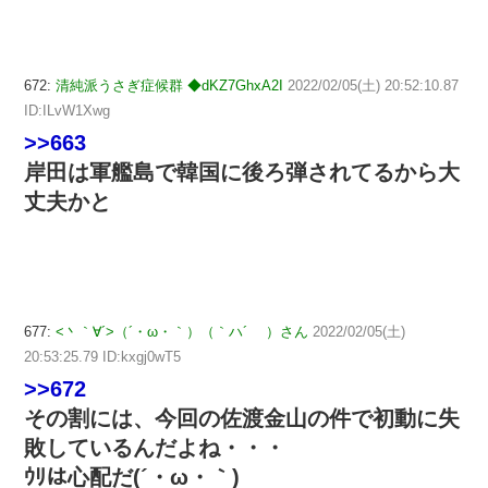
672:
清純派うさぎ症候群 ◆dKZ7GhxA2I
2022/02/05(土) 20:52:10.87
ID:ILvW1Xwg
>>663
岸田は軍艦島で韓国に後ろ弾されてるから大
丈夫かと
677:
<丶｀∀´>（´・ω・｀）（｀ハ´ ）さん
2022/02/05(土)
20:53:25.79 ID:kxgj0wT5
>>672
その割には、今回の佐渡金山の件で初動に失
敗しているんだよね・・・
ｳﾘは心配だ(´・ω・｀)