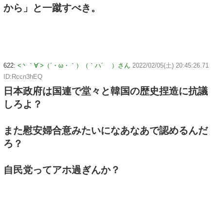
から」と一蹴すべき。
622:
<丶｀∀´>（´・ω・｀）（｀ハ´ ）さん
2022/02/05(土) 20:45:26.71
ID:Rccn3hEQ
日本政府は国連で堂々と韓国の歴史捏造に抗議
しろよ？
また慰安婦合意みたいになあなあで認めるんだ
ろ？
自民党ってアホ過ぎんか？