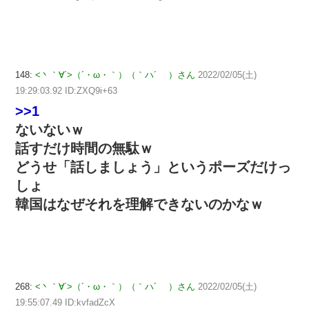
148:
<丶｀∀´>（´・ω・｀）（｀ハ´ ）さん
2022/02/05(土)
19:29:03.92 ID:ZXQ9i+63
>>1
ないないｗ
話すだけ時間の無駄ｗ
どうせ「話しましょう」というポーズだけっ
しょ
韓国はなぜそれを理解できないのかなｗ
268:
<丶｀∀´>（´・ω・｀）（｀ハ´ ）さん
2022/02/05(土)
19:55:07.49 ID:kvfadZcX