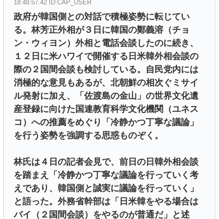
18:48:57.42 ID:CAP_USER
政府が韓国側との対話で積極姿勢に転じてい
る。林芳正外相が３日に韓国の鄭義溶（チョ
ン・ウィヨン）外相と電話会談したのに続き、
１２日に米ハワイで開催する日米韓外相会談の
際の２国間会談も検討している。自民党内には
消極的な意見もあるが、北朝鮮の相次ぐミサイ
ル発射に加え、「佐渡島の金山」の世界文化遺
産登録に向けた国連教育科学文化機関（ユネス
コ）への推薦をめぐり「冷静かつ丁寧な議論」
を行う姿勢を強調する思惑ものぞく。
林氏は４日の記者会見で、前日の日韓外相会談
を踏まえ「冷静かつ丁寧な議論を行っていく考
えであり、韓国側と誠実に議論を行っていく」
と語った。外務省幹部は「日米韓をやる場合は
バイ（２国間会談）をやるのが普通だ」と述