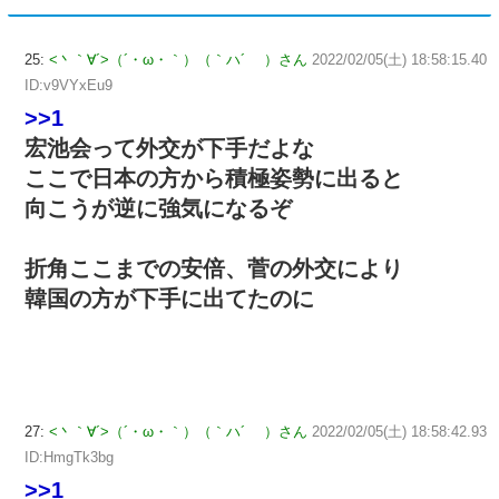
25:
<丶｀∀´>（´・ω・｀）（｀ハ´ ）さん
2022/02/05(土) 18:58:15.40
ID:v9VYxEu9
>>1
宏池会って外交が下手だよな
ここで日本の方から積極姿勢に出ると
向こうが逆に強気になるぞ
折角ここまでの安倍、菅の外交により
韓国の方が下手に出てたのに
27:
<丶｀∀´>（´・ω・｀）（｀ハ´ ）さん
2022/02/05(土) 18:58:42.93
ID:HmgTk3bg
>>1