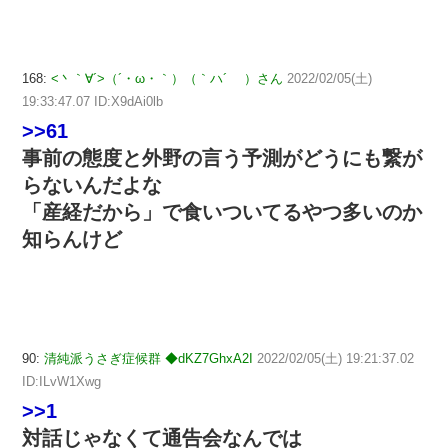
168:
<丶｀∀´>（´・ω・｀）（｀ハ´ ）さん
2022/02/05(土)
19:33:47.07 ID:X9dAi0lb
>>61
事前の態度と外野の言う予測がどうにも繋が
らないんだよな
「産経だから」で食いついてるやつ多いのか
知らんけど
90:
清純派うさぎ症候群 ◆dKZ7GhxA2I
2022/02/05(土) 19:21:37.02
ID:ILvW1Xwg
>>1
対話じゃなくて通告会なんでは