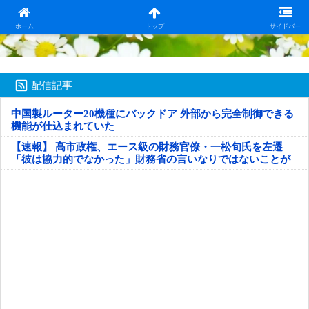
日本第一！ニュース録
ホーム
トップ
サイドバー
配信記事
中国製ルーター20機種にバックドア 外部から完全制御できる
機能が仕込まれていた
【速報】 高市政権、エース級の財務官僚・一松旬氏を左遷
「彼は協力的でなかった」財務省の言いなりではないことが
判明