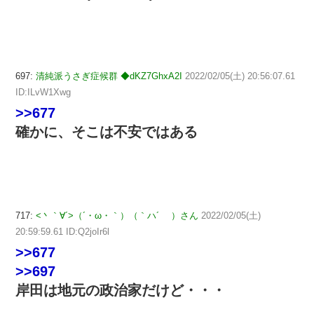
697:
清純派うさぎ症候群 ◆dKZ7GhxA2I
2022/02/05(土) 20:56:07.61
ID:ILvW1Xwg
>>677
確かに、そこは不安ではある
717:
<丶｀∀´>（´・ω・｀）（｀ハ´ ）さん
2022/02/05(土)
20:59:59.61 ID:Q2joIr6l
>>677
>>697
岸田は地元の政治家だけど・・・