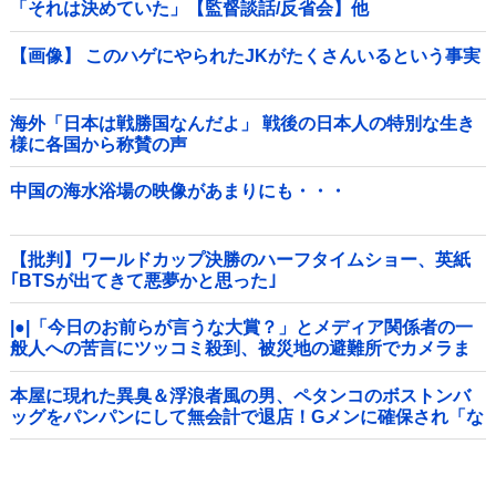
「それは決めていた」【監督談話/反省会】他
【画像】 このハゲにやられたJKがたくさんいるという事実
海外「日本は戦勝国なんだよ」 戦後の日本人の特別な生き
様に各国から称賛の声
中国の海水浴場の映像があまりにも・・・
【批判】ワールドカップ決勝のハーフタイムショー、英紙
｢BTSが出てきて悪夢かと思った｣
|●|「今日のお前らが言うな大賞？」とメディア関係者の一
般人への苦言にツッコミ殺到、被災地の避難所でカメラま
わすのは……
本屋に現れた異臭＆浮浪者風の男、ペタンコのボストンバ
ッグをパンパンにして無会計で退店！Gメンに確保され「な
んで？」と本気で困惑ｗｗｗ