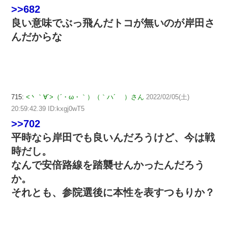
>>682
良い意味でぶっ飛んだトコが無いのが岸田さ
んだからな
715:
<丶｀∀´>（´・ω・｀）（｀ハ´ ）さん
2022/02/05(土)
20:59:42.39 ID:kxgj0wT5
>>702
平時なら岸田でも良いんだろうけど、今は戦
時だし。
なんで安倍路線を踏襲せんかったんだろう
か。
それとも、参院選後に本性を表すつもりか？