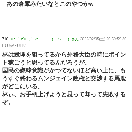
あの倉庫みたいなとこのやつかw
716:
<丶｀∀´>（´・ω・｀）（｀ハ´ ）さん
2022/02/05(土) 20:59:59.30
ID:UpAKULP/
林は総理を狙ってるから外務大臣の時にポイン
ト稼ごうと思ってるんだろうが、
国民の嫌韓意識がかつてないほど高い上に、も
うすぐ終わるムンジェイン政権と交渉する馬鹿
がどこにいる。
林ぃ、お手柄上げようと思って却って失敗する
ぞ。