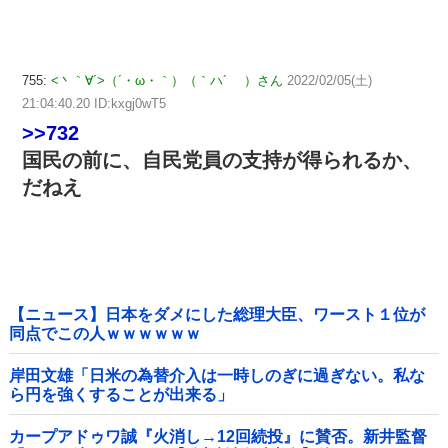
755:
<丶｀∀´>（´・ω・｀）（｀ハ´ ）さん
2022/02/05(土)
21:04:40.20 ID:kxgj0wT5
>>732
国民の前に、自民党員の支持が得られるか、
だねえ
【ニュース】日本をダメにした総理大臣、ワースト１位が
同点でこの人ｗｗｗｗｗｗ
岸田文雄「日米の為替介入は一時しのぎに過ぎない。私な
ら円を強くすることが出来る」
カープアドゥワ誠『火消し→12回続投』に賛否。新井監督