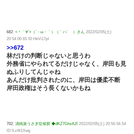
682:
<丶｀∀´>（´・ω・｀）（｀ハ´ ）さん
2022/02/05(土)
20:54:00.65 ID:HeVi17pI
>>672
林だけの判断じゃないと思うわ
外務省にやられてるだけじゃなく、岸田も見
ぬふりしてんじゃね
あんだけ批判されたのに、岸田は優柔不断
岸田政権はそう長くないかもね
702:
清純派うさぎ症候群 ◆dKZ7GhxA2I
2022/02/05(土) 20:56:56.54
ID:ILvW1Xwg