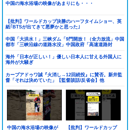
中国の海水浴場の映像があまりにも・・・
【批判】ワールドカップ決勝のハーフタイムショー、英
紙｢BTSが出てきて悪夢かと思った｣
中国「大洪水！」三峡ダム「9門開放！（全力放流」中国
都市「三峡沿線の道路水没」中国政府「高速道路封
鎖！」中国ダム「緊急放流に合わせて開門（土砂崩れ発
生」→
海外「日本が正しい！」優しい日本人に甘える外国人に
海外が大騒ぎ
カープアドゥワ誠『火消し→12回続投』に賛否。新井監
督「それは決めていた」【監督談話/反省会】他
中国の海水浴場の映像が
【批判】ワールドカップ