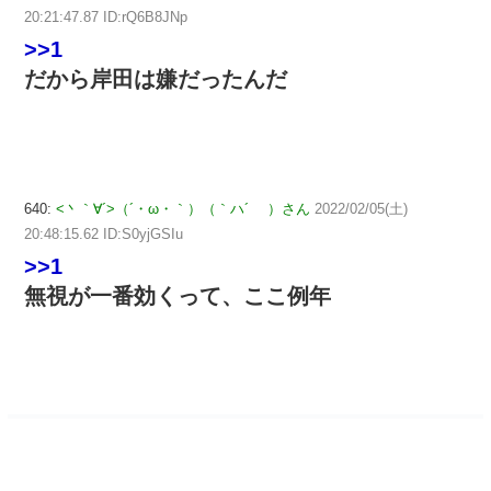
20:21:47.87 ID:rQ6B8JNp
>>1
だから岸田は嫌だったんだ
640:
<丶｀∀´>（´・ω・｀）（｀ハ´ ）さん
2022/02/05(土)
20:48:15.62 ID:S0yjGSIu
>>1
無視が一番効くって、ここ例年