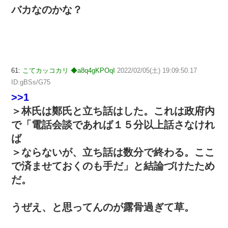
バカなのかな？
61:
こてカッコカリ ◆a8q4gKPOqI
2022/02/05(土) 19:09:50.17
ID:gBSs/G75
>>1
＞林氏は鄭氏と立ち話はした。これは政府内
で「電話会談であれば１５分以上話さなけれ
ば
＞ならないが、立ち話は数分で終わる。ここ
で済ませておくのも手だ」と結論づけたため
だ。
うぜえ、と思ってんのが露骨過ぎて草。