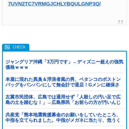
7UVN2TC7VRMGJCHLYBQULGNP3Q/
ジャングリア沖縄「3万円です」←ディズニー超えの強気
価格ｗｗｗ
本屋に現れた異臭＆浮浪者風の男、ペタンコのボストン
バッグをパンパンにして無会計で退店！Gメンに確保さ
れ「なんで？」と本気で困惑ｗｗｗ
左翼市民団体、広島では通用せず「人殺しの汚い足で広
島の土を踏むな！」→広島県民「お前らの方が汚いんじ
ゃ！」「ワシらが広島県民じゃ」
共産党「熊本地震救援募金のお願いをしていたところ、
中指を立てられました。中指がメガネに当たり、危うく
怪我をするところでした」