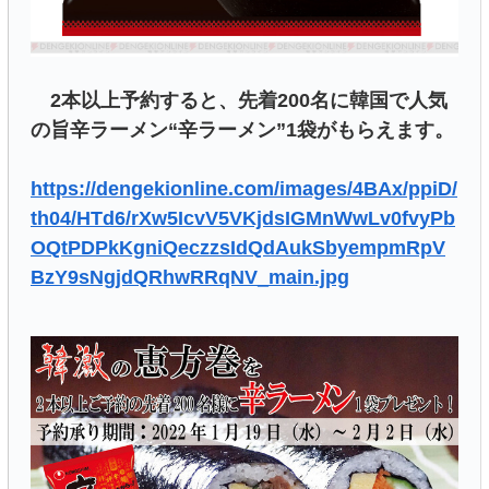
2本以上予約すると、先着200名に韓国で人気
の旨辛ラーメン“辛ラーメン”1袋がもらえます。
https://dengekionline.com/images/4BAx/ppiD/
th04/HTd6/rXw5IcvV5VKjdsIGMnWwLv0fvyPb
OQtPDPkKgniQeczzsIdQdAukSbyempmRpV
BzY9sNgjdQRhwRRqNV_main.jpg