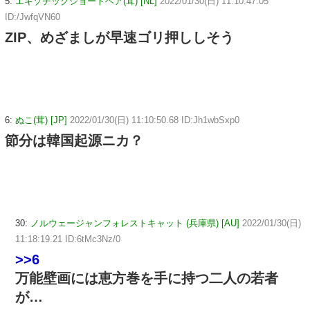
5:
エキゾチックショートヘア(茸) [NL]
2022/01/30(日) 11:10:47.05
ID:/JwfqVN60
ZIP、めざましが早速ゴリ押ししそう
6:
ぬこ(茸) [JP]
2022/01/30(日) 11:10:50.68 ID:Jh1wbSxp0
節分は韓国起源ニカ？
30:
ノルウェージャンフォレストキャット (兵庫県) [AU]
2022/01/30(日)
11:18:19.21 ID:6tMc3Nz/0
>>6
万能壁画には恵方巻を手に持つ二人の若者
が…