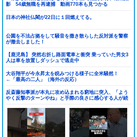
影 54歳無職を再逮捕 動画770本も見つかる
日本の神社仏閣が22日に１回燃えてる。
公園を不法占拠をして騒音を撒き散らした反対派を警察
が撤去しました！
【鹿児島】 突然右折し路面電車と衝突 乗っていた男女3
人は車を放置しダッシュで逃走中
大谷翔平が今永昇太を睨みつける様子に全米騒然！
←「最高の二人」（海外の反応）
反斎藤知事派が本丸に攻め込まれる窮地に突入、「よう
やく反撃のターンやね」と手際の良さに感心する人が続
出中他