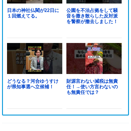
日本の神社仏閣が22日に
公園を不法占拠をして騒
１回燃えてる。
音を撒き散らした反対派
を警察が撤去しました！
どうなる？河合ゆうすけ
財源言わない減税は無責
が県知事選へ立候補！
任！→使い方言わないの
も無責任では？