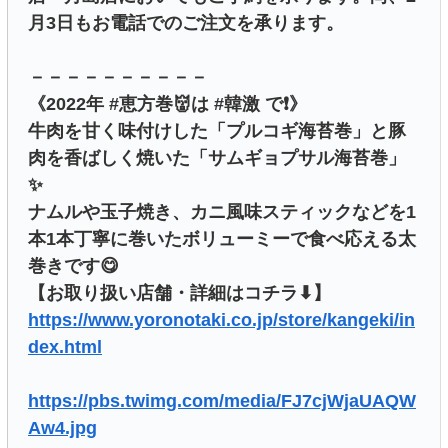
月3日もお電話でのご注文を承ります。
－－－－－－－－－－
《2022年 #恵方巻👹は #韓激 で❗》
牛肉を甘く味付けした「プルコギ海苔巻」と豚
肉を香ばしく焼いた「サムギョプサル海苔巻」
✨
ナムルや玉子焼き、カニ風味スティックなどを1
本1本丁寧に巻いたボリューミーで食べ応える太
巻きです😋
【お取り扱い店舗・詳細はコチラ⬇】
https://www.yoronotaki.co.jp/store/kangeki/in
dex.html
https://pbs.twimg.com/media/FJ7cjWjaUAQW
Aw4.jpg