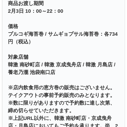
商品お渡し期間
2月3日 10：00～22：00
価格
プルコギ海苔巻 / サムギョプサル海苔巻：各734
円（税込）
対象店舗
韓激 南砂町店 / 韓激 京成曳舟店 / 韓激 月島店 /
養老乃瀧 池袋南口店
※店内飲食用の恵方巻の販売はございません。
テイクアウトの事前予約販売のみとなります。
※数に限りがありますので予約数に達し次第、
締め切らせていただきます。
※上記URL以外に、韓激 南砂町店・京成曳舟
店・月島店においてもご予約を承ります。尚、2