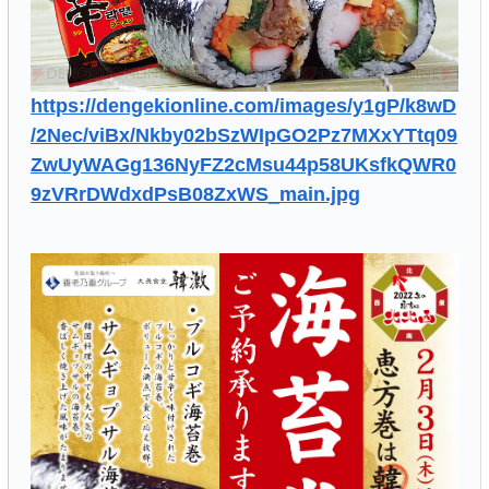
https://dengekionline.com/images/y1gP/k8wD
/2Nec/viBx/Nkby02bSzWIpGO2Pz7MXxYTtq09
ZwUyWAGg136NyFZ2cMsu44p58UKsfkQWR0
9zVRrDWdxdPsB08ZxWS_main.jpg