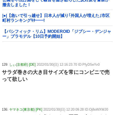
撤去しました！
|●|【急いで引っ越せ】日本人が減り｢外国人が増えた｣市区
町村ランキングｷﾀ━━!
【パシフィック・リム】MODEROID「ジプシー・デンジャ
ー」プラモデル【10日予約開始】
129:
しぃ(京都府) [DE]
2022/01/30(日) 12:16:23.70 ID:PfyDSeYv0
サラダ巻きの大き目サイズを常にコンビニで売
って欲しい
136:
ヤマネコ(東京都) [PK]
2022/01/30(日) 12:20:09.28 ID:Oj8oWXWJ0