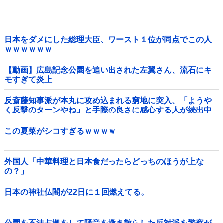
日本をダメにした総理大臣、ワースト１位が同点でこの人
ｗｗｗｗｗｗ
【動画】広島記念公園を追い出された左翼さん、流石にキ
モすぎて炎上
反斎藤知事派が本丸に攻め込まれる窮地に突入、「ようや
く反撃のターンやね」と手際の良さに感心する人が続出中
他
この夏菜がシコすぎるｗｗｗｗ
外国人「中華料理と日本食だったらどっちのほうが上な
の？」
日本の神社仏閣が22日に１回燃えてる。
公園を不法占拠をして騒音を撒き散らした反対派を警察が