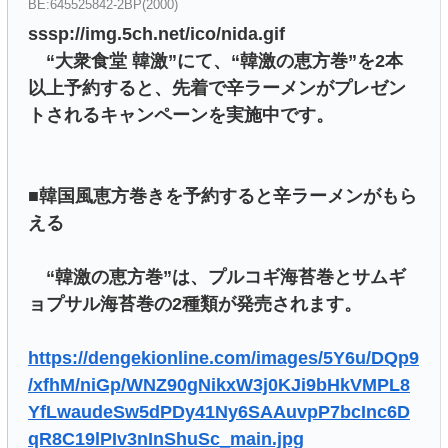
BE:645525842-2BP(2000)
sssp://img.5ch.net/ico/nida.gif
“大衆食堂 韓激”にて、“韓激の恵方巻”を2本
以上予約すると、先着で辛ラーメンがプレゼン
トされるキャンペーンを実施中です。
■韓国風恵方巻きを予約すると辛ラーメンがもら
える
“韓激の恵方巻”は、プルコギ海苔巻とサムギ
ョプサル海苔巻の2種類が発売されます。
https://dengekionline.com/images/5Y6u/DQp9
/xfhM/niGp/WNZ90gNikxW3j0KJi9bHkVMPL8
YfLwaudeSw5dPDy41Ny6SAAuvpP7bcInc6D
qR8C19lPIv3nInShuSc_main.jpg