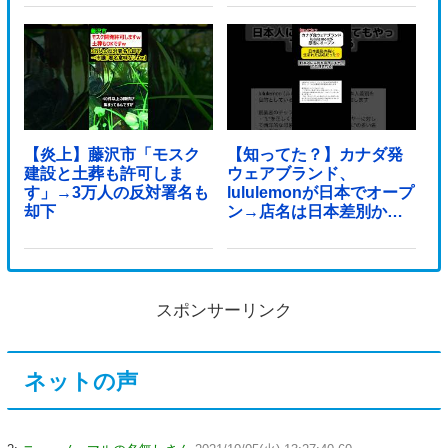
【炎上】藤沢市「モスク
【知ってた？】カナダ発
建設と土葬も許可しま
ウェアブランド、
す」→3万人の反対署名も
lululemonが日本でオープ
却下
ン→店名は日本差別から
できた？
スポンサーリンク
ネットの声