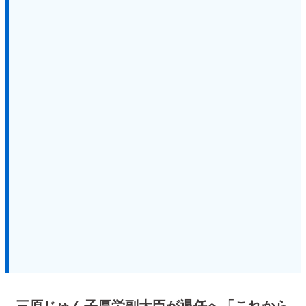
三原じゅん子厚労副大臣が退任へ「これから