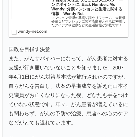
ングポイントに::Back Number::Ms
Wendy::分譲マンションと生活に関する
情報 Wendy-Net
マンション管理の基礎知識やリフォーム、大規模
修繕などマンションに関する情報と生活に密着し
たアイデアや健康などの生活情報が満載です！
wendy-net.com
国政を目指す決意
また、がんサバイバーになって、がん患者に対する
支援が行き届いていないことを知りました。2007
年4月1日にがん対策基本法が施行されたのですが、
自らがんを告白し、法案の早期成立を訴えた山本孝
史議員がお亡くなりになった後、どなたも手をつけ
ていない状態です。年々、がん患者が増えているに
も関わらず、がんの予防や治療、患者への心のケア
などがとても遅れています。