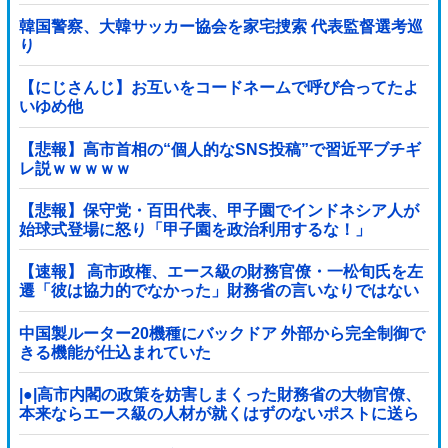
韓国警察、大韓サッカー協会を家宅捜索 代表監督選考巡
り
【にじさんじ】お互いをコードネームで呼び合ってたよ
いゆめ他
【悲報】高市首相の“個人的なSNS投稿”で習近平ブチギ
レ説ｗｗｗｗｗ
【悲報】保守党・百田代表、甲子園でインドネシア人が
始球式登場に怒り「甲子園を政治利用するな！」
【速報】 高市政権、エース級の財務官僚・一松旬氏を左
遷「彼は協力的でなかった」財務省の言いなりではない
ことが判明
中国製ルーター20機種にバックドア 外部から完全制御で
きる機能が仕込まれていた
|●|高市内閣の政策を妨害しまくった財務省の大物官僚、
本来ならエース級の人材が就くはずのないポストに送ら
れ……