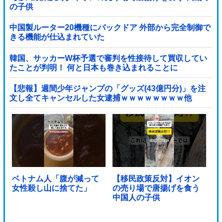
の子供
中国製ルーター20機種にバックドア 外部から完全制御で
きる機能が仕込まれていた
韓国、サッカーW杯予選で審判を性接待して買収してい
たことが判明！ 何と日本も巻き込まれることに
【悲報】週間少年ジャンプの「グッズ(43億円分)」を注
文し全てキャンセルした女逮捕ｗｗｗｗｗｗｗｗ他
ベトナム人「腹が減って
【移民政策反対】イオン
女性殺し山に捨てた」
の売り場で唐揚げを食う
中国人の子供