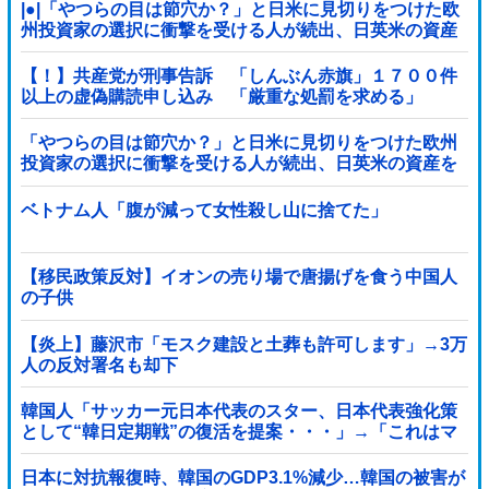
|●|「やつらの目は節穴か？」と日米に見切りをつけた欧
州投資家の選択に衝撃を受ける人が続出、日英米の資産
を処分して代わりに選んだのは……
【！】共産党が刑事告訴 「しんぶん赤旗」１７００件
以上の虚偽購読申し込み 「厳重な処罰を求める」
「やつらの目は節穴か？」と日米に見切りをつけた欧州
投資家の選択に衝撃を受ける人が続出、日英米の資産を
処分して代わりに選んだのは……
ベトナム人「腹が減って女性殺し山に捨てた」
【移民政策反対】イオンの売り場で唐揚げを食う中国人
の子供
【炎上】藤沢市「モスク建設と土葬も許可します」→3万
人の反対署名も却下
韓国人「サッカー元日本代表のスター、日本代表強化策
として“韓日定期戦”の復活を提案・・・」→「これはマ
ジで良いと思う」「今すぐやったらガチでボコられるだ
ろうね 10年後にやらないか？」「やめてくれ、勝っても
日本に対抗報復時、韓国のGDP3.1%減少…韓国の被害が