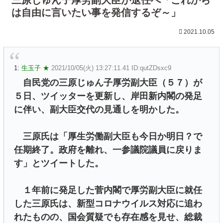
は自由に言いたい事を発信するぞ～」
2021.10.05
1:
生玉子 ★
2021/10/05(火) 13:27:11.41 ID:qutZDsxc9
自民党の三原じゅん子厚労副大臣（５７）が
５日、ツイッターを更新し、岸田新内閣の発足
に伴い、副大臣交代の見通しを明かした。
三原氏は「厚生労働副大臣も今日か明日？で
任期終了。政府を離れ、一参議院議員に戻りま
す」とツイートした。
１年前に発足した菅内閣で厚労副大臣に就任
した三原氏は、新型コロナウイルス対応に追わ
れたものの、国会質疑でも存在感を見せ、総裁