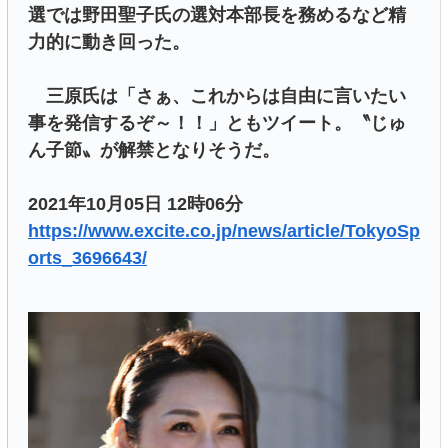
選では野田聖子氏の選対本部長を務めるなど精
力的に動き回った。
三原氏は「さぁ、これからは自由に言いたい
事を発信するぞ～！！」ともツイート。〝じゅ
ん子節〟が解禁となりそうだ。
2021年10月05日 12時06分
https://www.excite.co.jp/news/article/TokyoSp
orts_3696643/