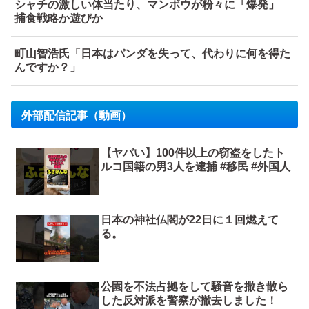
シャチの激しい体当たり、マンボウが粉々に「爆発」
捕食戦略か遊びか
町山智浩氏「日本はパンダを失って、代わりに何を得た
んですか？」
外部配信記事（動画）
【ヤバい】100件以上の窃盗をしたト
ルコ国籍の男3人を逮捕 #移民 #外国人
日本の神社仏閣が22日に１回燃えて
る。
公園を不法占拠をして騒音を撒き散ら
した反対派を警察が撤去しました！