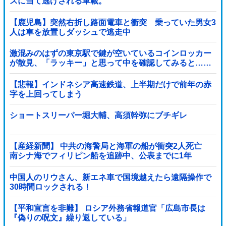
スに当て逃げされる車載。
【鹿児島】突然右折し路面電車と衝突 乗っていた男女3
人は車を放置しダッシュで逃走中
激混みのはずの東京駅で鍵が空いているコインロッカー
が散見、「ラッキー」と思って中を確認してみると……
【悲報】インドネシア高速鉄道、上半期だけで前年の赤
字を上回ってしまう
wwwwwwwwwwwwwwwwwwwwwwwwwwwwwwwwww
wwwwwwwwwww他
ショートスリーパー堀大輔、高須幹弥にブチギレ
【産経新聞】 中共の海警局と海軍の船が衝突2人死亡
南シナ海でフィリピン船を追跡中、公表までに1年
中国人のリウさん、新エネ車で国境越えたら遠隔操作で
30時間ロックされる！
【平和宣言を非難】 ロシア外務省報道官「広島市長は
『偽りの呪文』繰り返している」