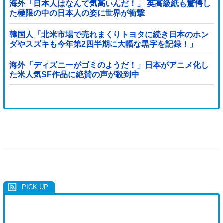
海外「日本人はなんて気高いんだ！」 英高級紙も驚愕し
た極限の中の日本人の姿に世界が衝撃
韓国人「北米市場で売れまくりトヨタに続き日本のホン
ダやスズキも今年第2四半期に大幅な黒字を記録！」
→「あまりにも見事なV字回復‥」
海外「ディズニーがゴミのようだ！」日本がアニメ化し
た米人気SF作品に絶賛の声が殺到中