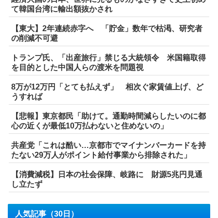
て韓国台湾に輸出額抜かされ
【東大】2年連続赤字へ 「貯金」数年で枯渇、研究者
の削減不可避
トランプ氏、「出産旅行」禁じる大統領令 米国籍取得
を目的とした中国人らの渡米を問題視
8万が12万円「とても払えず」 相次ぐ家賃値上げ、ど
うすれば
【悲報】東京都民「助けて。通勤時間減らしたいのに都
心の近くが最低10万払わないと住めないの」
共産党「これは酷い…京都市でマイナンバーカードを持
たない29万人がポイント給付事業から排除された」
【消費減税】日本の社会保障、岐路に 財源5兆円見通
し立たず
人気記事（30日）