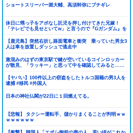
ショートスリーパー堀大輔、高須幹弥にブチギレ
休日に甥っ子をアポなし託児を押し付けてきた兄嫁！
「テレビでも見せといてw」と言うので『Gガンダム』を
一気見させた結果……甥っ子が重度の中二病を発症して
家で大暴れｗｗ
【鹿児島】突然右折し路面電車と衝突 乗っていた男女3
人は車を放置しダッシュで逃走中
激混みのはずの東京駅で鍵が空いているコインロッカー
が散見、「ラッキー」と思って中を確認してみると……
【ヤバい】100件以上の窃盗をしたトルコ国籍の男3人を
逮捕 #移民 #外国人
日本の神社仏閣が22日に１回燃えてる。
【悲報】 タクシー運転手、儲かりまくることが判明ｗｗ
ｗｗｗｗｗｗ
【衝撃】 韓国人「エボシ御前の声の人、若い頃がこれか