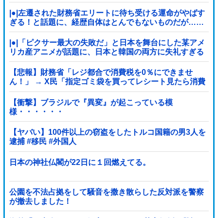
|●|左遷された財務省エリートに待ち受ける運命がやばす
ぎる！と話題に、経歴自体はとんでもないものだが……
|●|「ピクサー最大の失敗だ」と日本を舞台にした某アメ
リカ産アニメが話題に、日本と韓国の両方に失礼すぎる
わ……
【悲報】財務省「レジ都合で消費税を0％にできませ
ん！」 → X民「指定ゴミ袋を買ってレシート見たら消費
税はゼロになるんだけど？」ｗｗｗｗｗｗｗｗ...
【衝撃】ブラジルで『異変』が起こっている模
様・・・・・・
【ヤバい】100件以上の窃盗をしたトルコ国籍の男3人を
逮捕 #移民 #外国人
日本の神社仏閣が22日に１回燃えてる。
公園を不法占拠をして騒音を撒き散らした反対派を警察
が撤去しました！