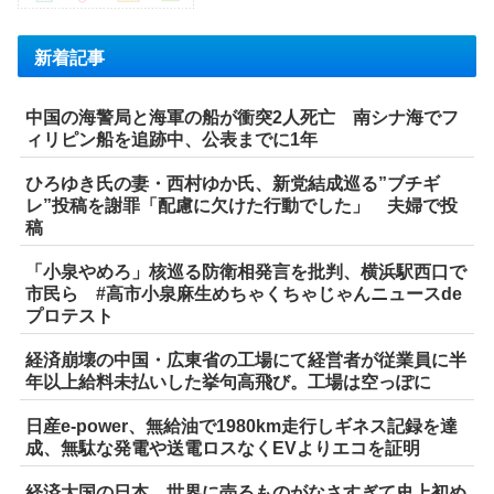
新着記事
中国の海警局と海軍の船が衝突2人死亡 南シナ海でフ
ィリピン船を追跡中、公表までに1年
ひろゆき氏の妻・西村ゆか氏、新党結成巡る”ブチギ
レ”投稿を謝罪「配慮に欠けた行動でした」 夫婦で投
稿
「小泉やめろ」核巡る防衛相発言を批判、横浜駅西口で
市民ら #高市小泉麻生めちゃくちゃじゃんニュースde
プロテスト
経済崩壊の中国・広東省の工場にて経営者が従業員に半
年以上給料未払いした挙句高飛び。工場は空っぽに
日産e-power、無給油で1980km走行しギネス記録を達
成、無駄な発電や送電ロスなくEVよりエコを証明
経済大国の日本、世界に売るものがなさすぎて史上初め