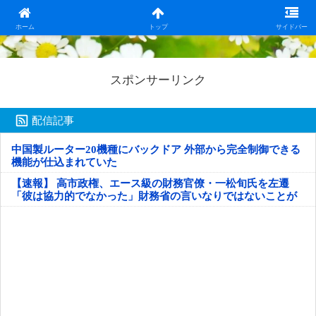
日本第一！ニュース録
ホーム
トップ
サイドバー
スポンサーリンク
配信記事
中国製ルーター20機種にバックドア 外部から完全制御できる
機能が仕込まれていた
【速報】 高市政権、エース級の財務官僚・一松旬氏を左遷
「彼は協力的でなかった」財務省の言いなりではないことが
判明