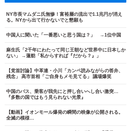
NY市長マムダニ氏無惨！富裕層の流出で1.1兆円が消え
る。NYから出て行かないでと懇願も
中国人に聞いた「一番悪いと思う国は？」 →1位中国
麻生氏「2千年にわたって同じ王朝など世界中に日本しか
ない」 →蓮舫「私からすれば『だから？』」
【党首討論】中革連・小川「カンペ読みながらの答弁、
残念」 高市首相「ご自身もメモ見てる」 議場爆笑
中国のバス、乗客が我先にと押し合いへし合い激突…
『多数の国ではもう見られない光景』
【動画】イオンモール爆発の瞬間の映像が公開される。
全滅の模様…