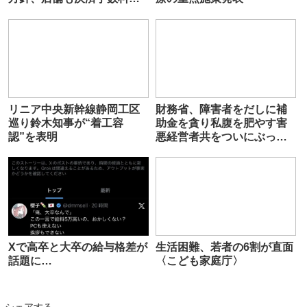
ロ円❗
リニア中央新幹線静岡工区
財務省、障害者をだしに補
巡り鈴木知事が“着工容
助金を貪り私腹を肥やす害
認”を表明
悪経営者共をついにぶっ潰
す模様ｗｗw
Xで高卒と大卒の給与格差が
生活困難、若者の6割が直面
話題に…
〈こども家庭庁〉