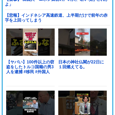
よ」
【悲報】インドネシア高速鉄道、上半期だけで前年の赤
字を上回ってしまう
wwwwwwwwwwwwwwwwwwwwwwwwwwwwwwwwww
wwwwwwwwwww他
【ヤバい】100件以上の窃
日本の神社仏閣が22日に
盗をしたトルコ国籍の男3
１回燃えてる。
人を逮捕 #移民 #外国人