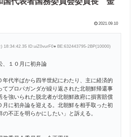
和国代表者国務委員会委員長 金
2021.09.10
) 18:34:42.35 ID:uiZ0vurF0● BE:632443795-2BP(10000)
訟、１０月に初弁論
０年代半ばから四半世紀にわたり、主に経済的
ってプロパガンダが繰り返された北朝鮮帰還事
活を強いられた脱北者が北朝鮮政府に損害賠償
０月に初弁論を迎える。北朝鮮を相手取った初
鮮の不正を明らかにしたい」と訴える。