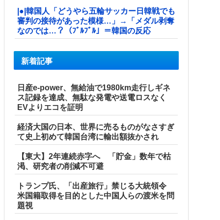
|●|韓国人「どうやら五輪サッカー日韓戦でも
審判の接待があった模様…」→「メダル剥奪
なのでは…？（ﾌﾞﾙﾌﾞﾙ」＝韓国の反応
新着記事
日産e-power、無給油で1980km走行しギネ
ス記録を達成、無駄な発電や送電ロスなく
EVよりエコを証明
経済大国の日本、世界に売るものがなさすぎ
て史上初めて韓国台湾に輸出額抜かされ
【東大】2年連続赤字へ 「貯金」数年で枯
渇、研究者の削減不可避
トランプ氏、「出産旅行」禁じる大統領令
米国籍取得を目的とした中国人らの渡米を問
題視