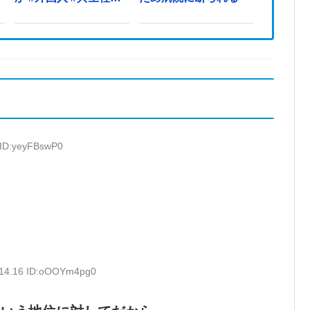
#japan
 ID:yeyFBswP0
:14.16 ID:oOOYm4pg0