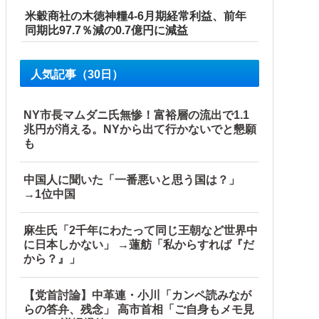
米穀商社の木徳神糧4-6月期経常利益、前年
同期比97.7％減の0.7億円に減益
人気記事（30日）
NY市長マムダニ氏無惨！富裕層の流出で1.1
兆円が消える。NYから出て行かないでと懇願
も
中国人に聞いた「一番悪いと思う国は？」
→1位中国
麻生氏「2千年にわたって同じ王朝など世界中
に日本しかない」 →蓮舫「私からすれば『だ
から？』」
【党首討論】中革連・小川「カンペ読みなが
らの答弁、残念」 高市首相「ご自身もメモ見