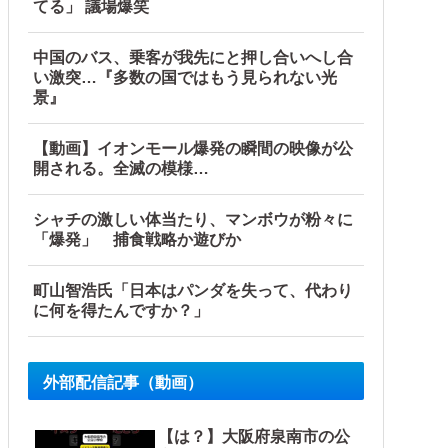
てる」 議場爆笑
中国のバス、乗客が我先にと押し合いへし合
い激突…『多数の国ではもう見られない光
景』
【動画】イオンモール爆発の瞬間の映像が公
開される。全滅の模様…
シャチの激しい体当たり、マンボウが粉々に
他
「爆発」 捕食戦略か遊びか
町山智浩氏「日本はパンダを失って、代わり
に何を得たんですか？」
外部配信記事（動画）
【は？】大阪府泉南市の公