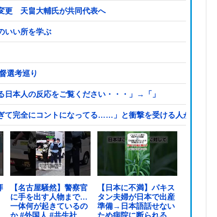
変更 天畠大輔氏が共同代表へ
のいい所を学ぶ
監督選考巡り
る日本人の反応をご覧ください・・・」→「」
ぎて完全にコントになってる……」と衝撃を受ける人が続出中
拝
【名古屋騒然】警察官
【日本に不満】パキス
に手を出す人物まで…
タン夫婦が日本で出産
一体何が起きているの
準備→日本語話せない
か #外国人 #共生社会
ため病院に断られる