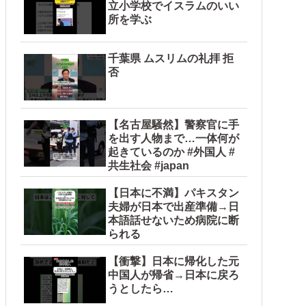
立小学校でイスラムのいい
所を学ぶ
千葉県 ムスリムの礼拝 拒
否
【名古屋騒然】警察官に手
を出す人物まで…一体何が
起きているのか #外国人 #
共生社会 #japan
【日本に不満】パキスタン
夫婦が日本で出産準備→日
本語話せないため病院に断
られる
【衝撃】日本に帰化した元
中国人が帰省→日本に戻ろ
うとしたら…