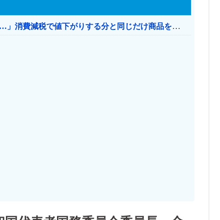
【消費税率1％】 「下げるのが筋なんですけど…」消費減税で値下がりする分と同じだけ商品を値上げして店頭価格を変えない店も