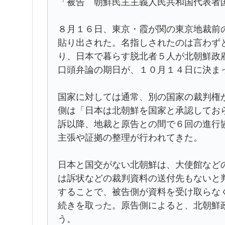
「被告 朝鮮民主主義人民共和国代表者
８月１６日、東京・霞が関の東京地裁前
貼り出された。名指しされたのは言わず
り、日本で暮らす脱北者５人が北朝鮮政
口頭弁論の期日が、１０月１４日に決ま
国家に対しては通常、別の国家の裁判権
側は「日本は北朝鮮を国家と承認してお
訴以降、地裁と原告との間で６回の進行
主張や証拠の整理が行われてきた。
日本と国交がない北朝鮮は、大使館など
は訴状などの裁判資料の送付先もないと
することで、被告側が資料を受け取らな
続きを取った。原告側によると、北朝鮮
う。