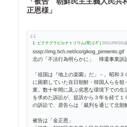
「被告 朝鮮民主主義人民共
正恩様」
1:
ビクテグラビルナトリウム(茸) [ﾆﾀﾞ]
2021/09/10(金
sssp://img.5ch.net/ico/gikog_pimiento.gif
北の「不法行為明らかに」 帰還事業訴
「祖国は『地上の楽園』だ」－。昭和３
に困窮していた在日朝鮮・韓国人らを狙
業。数十年間に及ぶ劣悪な環境下での生
を求めた訴訟が、提訴から３年を経て１
の訴訟で、原告らは「裁判を通じて北朝
被告は「金正恩」