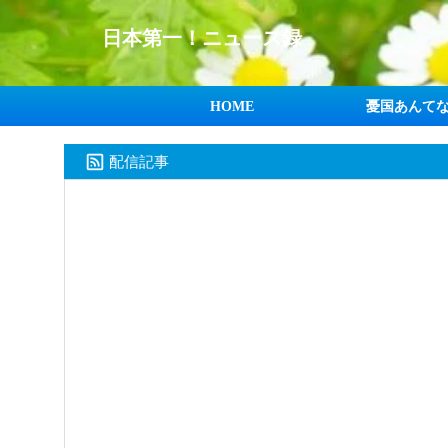
日本第一！ニュース録
HOME
憂国あんて
配信記事