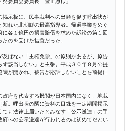
国務委員会委員長 金正恩様」
の掲示板に、民事裁判への出頭を促す呼出状が
と知れた北朝鮮の最高指導者。帰還事業をめぐ
府に各１億円の損害賠償を求めた訴訟の第１回
ったのを受けた措置だった。
が及ばない「主権免除」の原則があるが、原告
らず該当しない」と主張。平成３０年８月の提
協議が開かれ、被告が応訴しないことを前提に
の政府を代表する機関が日本国内になく、地裁
判断。呼出状の隣に資料の目録を一定期間掲示
くても法律上届いたとみなす「公示送達」の手
政府への公示送達が行われるのは初めてだとい