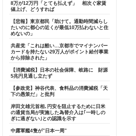
8万が12万円「とても払えず」 相次ぐ家賃
値上げ、どうすれば
【悲報】東京都民「助けて。通勤時間減らし
たいのに都心の近くが最低10万払わないと住
めないの」
共産党「これは酷い…京都市でマイナンバー
カードを持たない29万人がポイント給付事業
から排除された」
【消費減税】日本の社会保障、岐路に 財源
5兆円見通し立たず
【参政党】神谷代表、食料品の消費減税「天
下の愚策だ」と批判
岸田文雄元首相､円安を阻止するために日米
の通貨当局が実施した為替介入は｢一時しの
ぎに過ぎない｣との認識を示す
中露軍艦4隻が”日本一周”