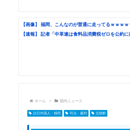
【画像】 福岡、こんなのが普通に走ってるｗｗｗ
【速報】 記者「中革連は食料品消費税ゼロを公約
ホーム
国内ニュース
訪日外国人・移民
司法・裁判
北朝鮮