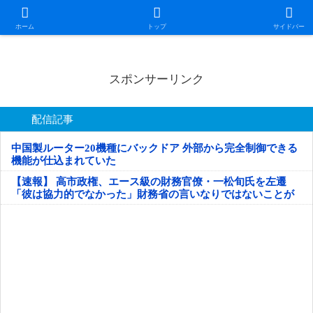
日本第一！ニュース録
ホーム
トップ
サイドバー
スポンサーリンク
配信記事
中国製ルーター20機種にバックドア 外部から完全制御できる
機能が仕込まれていた
【速報】 高市政権、エース級の財務官僚・一松旬氏を左遷
「彼は協力的でなかった」財務省の言いなりではないことが
判明