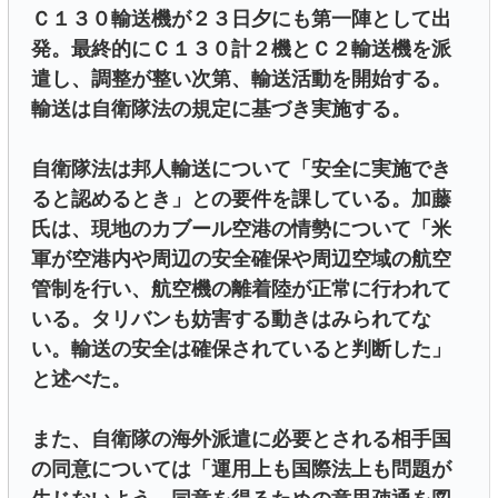
Ｃ１３０輸送機が２３日夕にも第一陣として出
発。最終的にＣ１３０計２機とＣ２輸送機を派
遣し、調整が整い次第、輸送活動を開始する。
輸送は自衛隊法の規定に基づき実施する。
自衛隊法は邦人輸送について「安全に実施でき
ると認めるとき」との要件を課している。加藤
氏は、現地のカブール空港の情勢について「米
軍が空港内や周辺の安全確保や周辺空域の航空
管制を行い、航空機の離着陸が正常に行われて
いる。タリバンも妨害する動きはみられてな
い。輸送の安全は確保されていると判断した」
と述べた。
また、自衛隊の海外派遣に必要とされる相手国
の同意については「運用上も国際法上も問題が