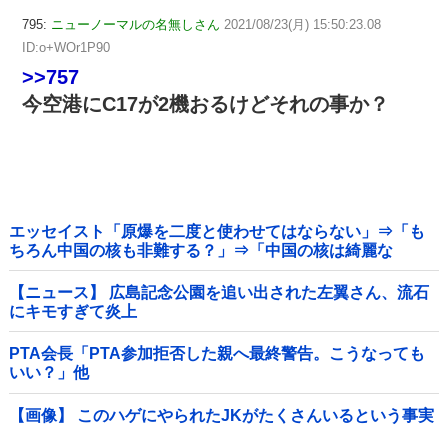
795:
ニューノーマルの名無しさん
2021/08/23(月) 15:50:23.08
ID:o+WOr1P90
>>757
今空港にC17が2機おるけどそれの事か？
エッセイスト「原爆を二度と使わせてはならない」⇒「も
ちろん中国の核も非難する？」⇒「中国の核は綺麗な
核！」
【ニュース】 広島記念公園を追い出された左翼さん、流石
にキモすぎて炎上
PTA会長「PTA参加拒否した親へ最終警告。こうなっても
いい？」他
【画像】 このハゲにやられたJKがたくさんいるという事実