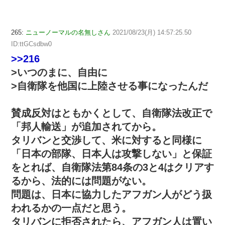
265:
ニューノーマルの名無しさん
2021/08/23(月) 14:57:25.50
ID:ttGCsdbw0
>>216
>いつのまに、自由に
>自衛隊を他国に上陸させる事になったんだ
賛成反対はともかくとして、自衛隊法改正で
「邦人輸送」が追加されてから。
タリバンと交渉して、米に対すると同様に
「日本の部隊、日本人は攻撃しない」と保証
をとれば、自衛隊法第84条の3と4はクリアす
るから、法的には問題がない。
問題は、日本に協力したアフガン人がどう扱
われるかの一点だと思う。
タリバンに拒否されたら、アフガン人は置い