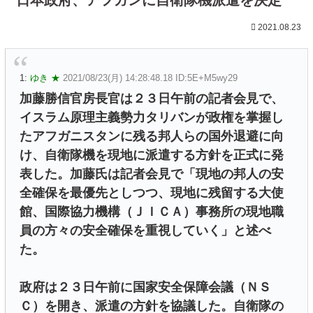
2021.08.23
1:
ゆき ★
2021/08/23(月) 14:28:48.18 ID:5E+M5wy29
加藤勝信官房長官は２３日午前の記者会見で、
イスラム原理主義勢力タリバンが政権を掌握し
たアフガニスタンに残る邦人らの国外退避に向
け、自衛隊機を現地に派遣する方針を正式に発
表した。加藤氏は記者会見で「現地の邦人の安
全確保を最優先としつつ、現地に残留する大使
館、国際協力機構（ＪＩＣＡ）事務所の現地職
員の方々の安全確保を重視していく」と述べ
た。
政府は２３日午前に国家安全保障会議（ＮＳ
Ｃ）を開き、派遣の方針を協議した。自衛隊の