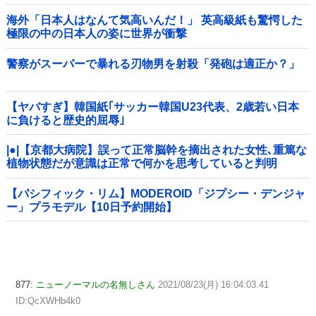
海外「日本人はなんて気高いんだ！」 英高級紙も驚愕した
極限の中の日本人の姿に世界が衝撃
警察がスーパーで暴れる刃物男を射殺「発砲は適正か？」
【ヤバすぎ】韓国紙｢サッカー韓国U23代表、2歳若い日本
に負けると歴史的屈辱｣
|●|【京都大病院】誤って正常脳幹を摘出された女性､重篤な
植物状態だが意識は正常で何かを思考していると判明
【パシフィック・リム】MODEROID「ジプシー・デンジャ
ー」プラモデル【10日予約開始】
877:
ニューノーマルの名無しさん
2021/08/23(月) 16:04:03.41
ID:QcXWHb4k0