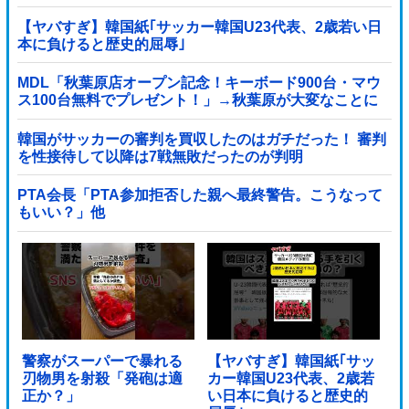
【ヤバすぎ】韓国紙｢サッカー韓国U23代表、2歳若い日
本に負けると歴史的屈辱｣
MDL「秋葉原店オープン記念！キーボード900台・マウ
ス100台無料でプレゼント！」→秋葉原が大変なことに
なってしまう
韓国がサッカーの審判を買収したのはガチだった！ 審判
を性接待して以降は7戦無敗だったのが判明
PTA会長「PTA参加拒否した親へ最終警告。こうなって
もいい？」他
警察がスーパーで暴れる
【ヤバすぎ】韓国紙｢サッ
刃物男を射殺「発砲は適
カー韓国U23代表、2歳若
正か？」
い日本に負けると歴史的