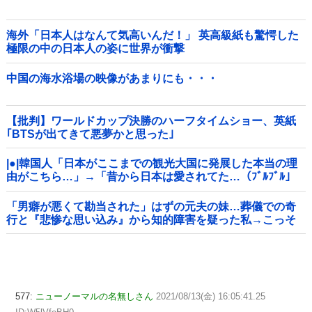
海外「日本人はなんて気高いんだ！」 英高級紙も驚愕した
極限の中の日本人の姿に世界が衝撃
中国の海水浴場の映像があまりにも・・・
【批判】ワールドカップ決勝のハーフタイムショー、英紙
｢BTSが出てきて悪夢かと思った｣
|●|韓国人「日本がここまでの観光大国に発展した本当の理
由がこちら…」→「昔から日本は愛されてた…（ﾌﾞﾙﾌﾞﾙ」
＝韓国の反応
「男癖が悪くて勘当された」はずの元夫の妹…葬儀での奇
行と『悲惨な思い込み』から知的障害を疑った私→こっそ
り病院へ誘導し行政保護させた話
577:
ニューノーマルの名無しさん
2021/08/13(金) 16:05:41.25