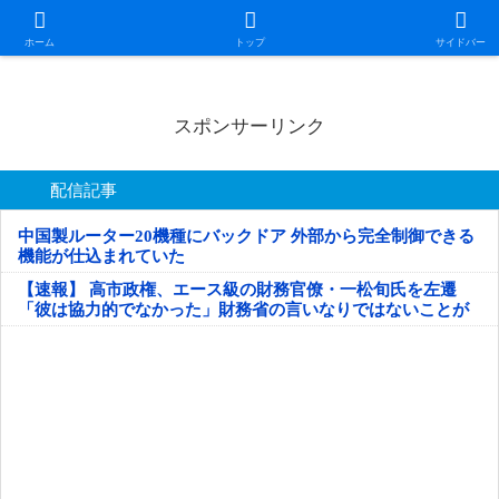
日本第一！ニュース録
ホーム
トップ
サイドバー
スポンサーリンク
配信記事
中国製ルーター20機種にバックドア 外部から完全制御できる
機能が仕込まれていた
【速報】 高市政権、エース級の財務官僚・一松旬氏を左遷
「彼は協力的でなかった」財務省の言いなりではないことが
判明