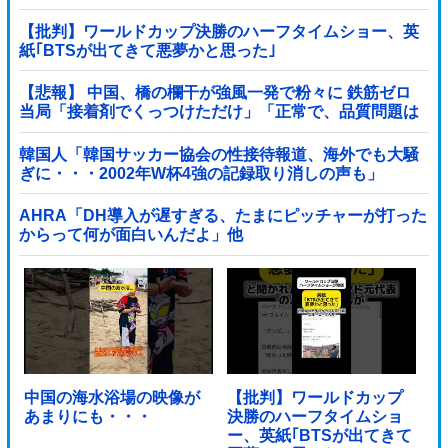
【批判】ワールドカップ決勝のハーフタイムショー、英
紙｢BTSが出てきて悪夢かと思った｣
【悲報】 中国、橋の欄干が強風一発で粉々に 鉄筋ゼロ
当局「接着剤でくっつけただけ」「正常で、品質問題は
ない」
韓国人「韓国サッカー協会の性接待報道、海外でも大騒
ぎに・・・2002年W杯4強の記録取り消しの声も」
→「マジで国の恥だ」「2002年まで疑う価値があ...
AHRA「DH導入が遅すぎる、たまにピッチャーが打った
からって何が面白いんだよ」他
中国の海水浴場の映像が
【批判】ワールドカップ
あまりにも・・・
決勝のハーフタイムショ
ー、英紙｢BTSが出てきて