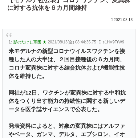
に対する抗体を６カ月間維持
2021.08.13
1:
影のたけし軍団 ★
2021/08/13(金) 08:44:35.75 ID:s1HV9FtW9
米モデルナの新型コロナウイルスワクチンを接
種した人の大半は、２回目接種後の６カ月間、
コロナ変異株に対する結合抗体および機能性抗
体を維持した。
同社が12日、ワクチンが変異株に対する中和抗
体をつくり出す能力の持続性に関する新しいデ
ータを医学誌サイエンスで公表した。
発表資料によると、対象の変異株にはアルファ
やベータ、ガンマ、デルタ、エプシロン、イオ