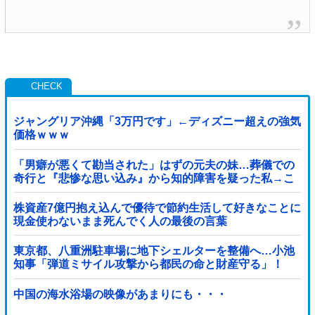
ジャングリア沖縄「3万円です」←ディズニー超えの強気
価格ｗｗｗ
「男癖が悪くて勘当された」はずの元夫の妹…葬儀での
奇行と『悲惨な思い込み』から知的障害を疑った私→こ
っそり病院へ誘導し行政保護させた話
株資産7億円抱え込んで優待で節約生活して好きなことに
現金使わないまま死んでく人の最後の言葉
東京都、八重洲駐車場に地下シェルターを整備へ…小池
知事「弾道ミサイル攻撃から都民の命と財産守る」！
中国の海水浴場の映像があまりにも・・・