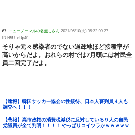
67:
ニューノーマルの名無しさん
2021/08/10(火) 08:32:09.27
ID:N5U+cUp40
そりゃ元々感染者のでない過疎地ほど接種率が
高いからだよ。おれらの村では7月頭には村民全
員二回完了だよ。
【速報】韓国サッカー協会の性接待、日本人審判員４人も
調査へ！！！
【悲報】高市政権の消費税減税に反対している９人の自民
党議員が全て判明！！！！ やっぱりコイツラかｗｗｗｗｗ