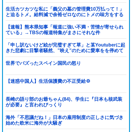
生活カツカツな私に「義父の墓の管理費10万払って！」
と迫るトメ。給料減で余裕ゼロなのにトメの味方をする
旦那にブチギレ寸前←自分で管理できないなら墓じまい
してくれ
【速報】熊本県知事「報道に強い不満・苦情が寄せられ
ている」→TBSの報道特集がまさにそれな件
「申し訳ないけど絵が完璧すぎて草」と某Youtuberに起
きた悲劇に目撃者騒然、”映え”のために愛車をを停めて
撮影していたら……
世界でバズったスペイン国民の怒り
【迷惑中国人】生活保護費の不正受給💢
長崎の語り部のお爺ちゃん(84)、学生に『日本も核武装
が必要』と言われびっくり
海外「不思議だね！」日本の雇用制度の正しさに気づき
始めた欧米に海外が大騒ぎ