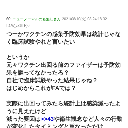
60:
ニューノーマルの名無しさん
2021/08/10(火) 08:24:18.32
ID:WjyZ6TRj0
つーかワクチンの感染予防効果は統計じゃな
く臨床試験やれと言いたい
というか
元々ワクチン出回る前のファイザーは予防効
果を謳ってなかったろ？
自社で臨床試験やった結果じゃね？
はじめからこれがFAでは？
実際に出回ってみたら統計上は感染減ったよ
うに見えたけど
減った要因は
>>43
や衛生観念など人々の行動
が変化したタイミングと重なっただけ