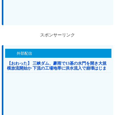
スポンサーリンク
外部配信
【おわった】 三峡ダム、豪雨で13基の水門を開き大規
模放流開始か 下流の工場地帯に洪水流入で崩壊はじま
る