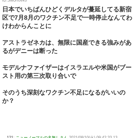
ID:SwU/fovk0
日本でいちばんひどくデルタが蔓延してる新宿
区で7月8月のワクチン不足で一時停止なんてわ
けわからんことに
アストラゼネカは、無限に国産できる強みがあ
るがデニーは断った
モデルナファイザーはイスラエルや米国がブー
スト用の第三次取り合いで
そのうち深刻なワクチン不足になるがいいの
か？
121:
ニューノーマルの名無しさん
2021/08/10(火) 09:42:33.13