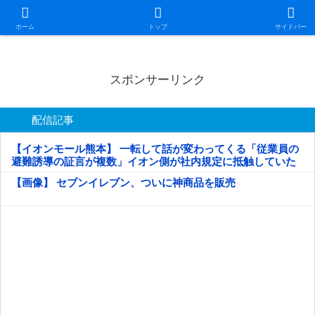
日本第一！ニュース録
ホーム
トップ
サイドバー
スポンサーリンク
配信記事
【イオンモール熊本】 一転して話が変わってくる「従業員の
避難誘導の証言が複数」イオン側が社内規定に抵触していた
疑い
【画像】 セブンイレブン、ついに神商品を販売