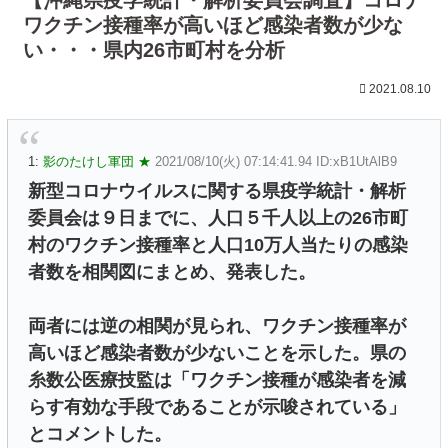
ワクチン接種率が高いほど感染者数が少な
い・・・県内26市町村を分析
2021.08.10
1:
影のたけし軍団 ★
2021/08/10(火) 07:14:41.94 ID:xB1UtAlB9
新型コロナウイルスに関する県疫学統計・解析
委員会は９日までに、人口５千人以上の26市町
村のワクチン接種率と人口10万人当たりの感染
者数を相関図にまとめ、発表した。
両者には逆の相関が見られ、ワクチン接種率が
高いほど感染者数が少ないことを示した。県の
糸数公医療技監は「ワクチン接種が感染者を減
らす有効な手段であることが示唆されている」
とコメントした。