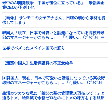
米中のAI開発競争「中国が優位に立っている」…米新興企
業CEOが予測！他
【画像】 サンモニの女子アナさん、日曜の朝から素材を提
供してしまう
韓国人「現在、日本で可愛いと話題になっている高校野球
部のマネージャーがこちら…」→「可愛い…（ﾌﾞﾙﾌﾞﾙ」＝
韓国の反応
世界でバズったスペイン国民の怒り
【迷惑中国人】生活保護費の不正受給💢
|●|韓国人「現在、日本で可愛いと話題になっている高校野
球部のマネージャーがこちら…」→「可愛い…（ﾌﾞﾙﾌﾞﾙ」
＝韓国の反応
生活カツカツな私に「義父の墓の管理費10万払って！」と
迫るトメ。給料減で余裕ゼロなのにトメの味方をする旦那
にブチギレ寸前←自分で管理できないなら墓じまいしてく
れ