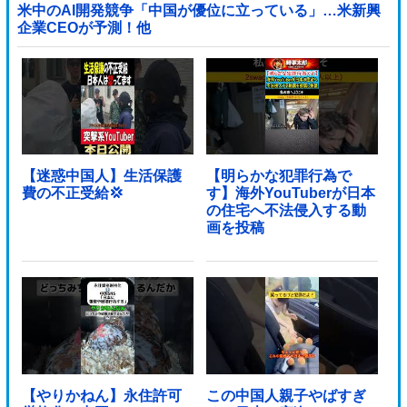
米中のAI開発競争「中国が優位に立っている」…米新興
企業CEOが予測！他
【迷惑中国人】生活保護
【明らかな犯罪行為で
費の不正受給💢
す】海外YouTuberが日本
の住宅へ不法侵入する動
画を投稿
【やりかねん】永住許可
この中国人親子やばすぎ