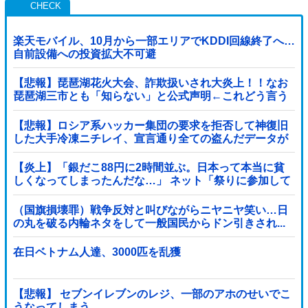
楽天モバイル、10月から一部エリアでKDDI回線終了へ…
自前設備への投資拡大不可避
【悲報】琵琶湖花火大会、詐欺扱いされ大炎上！！なお
琵琶湖三市とも「知らない」と公式声明←これどう言う
ことなんや！？？？？？？？？
【悲報】ロシア系ハッカー集団の要求を拒否して神復旧
した大手冷凍ニチレイ、宣言通り全ての盗んだデータが
公開される
【炎上】「銀だこ88円に2時間並ぶ。日本って本当に貧
しくなってしまったんだな…」 ネット「祭りに参加して
るだけでなんでこんなこと言われなあかんの...
（国旗損壊罪）戦争反対と叫びながらニヤニヤ笑い…日
の丸を破る内輪ネタをして一般国民からドン引きされ...
在日ベトナム人達、3000匹を乱獲
【悲報】 セブンイレブンのレジ、一部のアホのせいでこ
うなってしまう