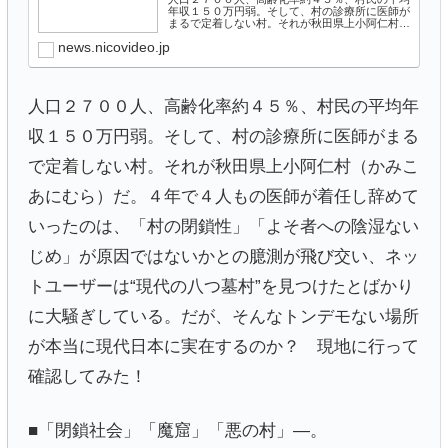
年収１５０万円弱。そして、村の診療所に医師が
まるで定着しない村。それが秋田県上小阿仁村
（かみこあにむら）だ。４年で４人もの医師が着
news.nicovideo.jp
任し辞めていったのは、「村の閉鎖性」「よそ者
への陰湿ないじめ」が…
人口２７００人、高齢化率約４５％、村民の平均年
収１５０万円弱。そして、村の診療所に医師がまる
で定着しない村。それが秋田県上小阿仁村（かみこ
あにむら）だ。４年で４人もの医師が着任し辞めて
いったのは、「村の閉鎖性」「よそ者への陰湿ない
じめ」が原因ではないかとの臆測が飛び交い、ネッ
トユーザーは“現代の八つ墓村”を見つけたとばかり
に大騒ぎしている。だが、そんなトンデモない場所
が本当に現代日本に実在するのか？ 現地に行って
確認してみた！
■「閉鎖社会」「魔窟」「悪の村」―。