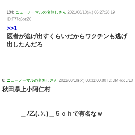
184:
ニューノーマルの名無しさん
2021/08/10(火) 06:27:28.19
ID:F77q6bzZ0
>>1
医者が逃げ出すくらいだからワクチンも逃げ
出したんだろ
8:
ニューノーマルの名無しさん
2021/08/10(火) 03:31:00.80 ID:DMRdcLrL0
秋田県上小阿仁村
＿ﾉ乙(､ﾝ､)＿５ｃｈで有名なｗ