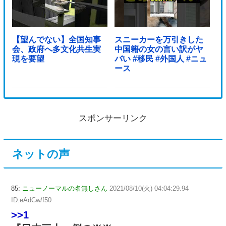
【望んでない】全国知事
スニーカーを万引きした
会、政府へ多文化共生実
中国籍の女の言い訳がヤ
現を要望
バい #移民 #外国人 #ニュ
ース
スポンサーリンク
ネットの声
85:
ニューノーマルの名無しさん
2021/08/10(火) 04:04:29.94
ID:eAdCw/f50
>>1