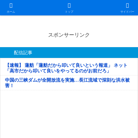
日本第一！ニュース録
ホーム
トップ
サイドバー
スポンサーリンク
配信記事
【速報】 蓮舫「蓮舫だから叩いて良いという報道」 ネット
「高市だから叩いて良いをやってるのがお前だろ」
中国の三峡ダムが全開放流を実施…長江流域で深刻な洪水被
害！