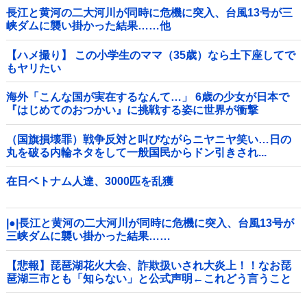
長江と黄河の二大河川が同時に危機に突入、台風13号が三
峡ダムに襲い掛かった結果……他
【ハメ撮り】 この小学生のママ（35歳）なら土下座してで
もヤリたい
海外「こんな国が実在するなんて…」 6歳の少女が日本で
『はじめてのおつかい』に挑戦する姿に世界が衝撃
（国旗損壊罪）戦争反対と叫びながらニヤニヤ笑い…日の
丸を破る内輪ネタをして一般国民からドン引きされ...
在日ベトナム人達、3000匹を乱獲
|●|長江と黄河の二大河川が同時に危機に突入、台風13号が
三峡ダムに襲い掛かった結果……
【悲報】琵琶湖花火大会、詐欺扱いされ大炎上！！なお琵
琶湖三市とも「知らない」と公式声明←これどう言うこと
なんや！？？？？？？？？