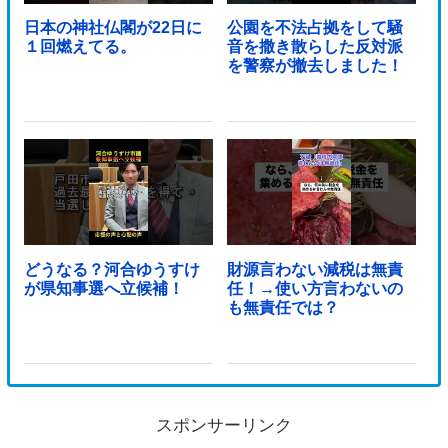
日本の神社仏閣が22日に
公園を不法占拠をして騒
１回燃えてる。
音を撒き散らした反対派
を警察が撤去しました！
どうなる？河合ゆうすけ
財源言わない減税は無責
が県知事選へ立候補！
任！→使い方言わないの
も無責任では？
スポンサーリンク