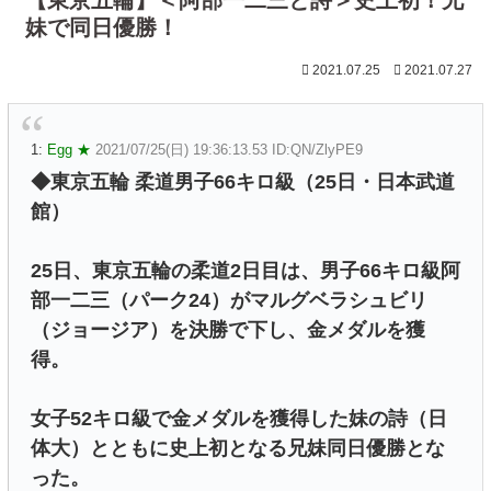
妹で同日優勝！
2021.07.25
2021.07.27
1:
Egg ★
2021/07/25(日) 19:36:13.53 ID:QN/ZlyPE9
◆東京五輪 柔道男子66キロ級（25日・日本武道
館）
25日、東京五輪の柔道2日目は、男子66キロ級阿
部一二三（パーク24）がマルグベラシュビリ
（ジョージア）を決勝で下し、金メダルを獲
得。
女子52キロ級で金メダルを獲得した妹の詩（日
体大）とともに史上初となる兄妹同日優勝とな
った。