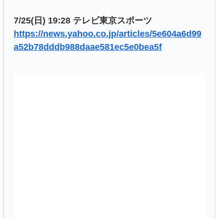
7/25(日) 19:28 テレビ東京スポーツ
https://news.yahoo.co.jp/articles/5e604a6d99
a52b78dddb988daae581ec5e0bea5f