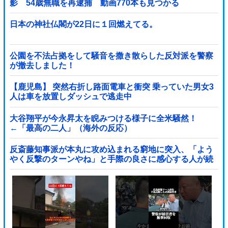
影 54歳無職を再逮捕 動画770本も見つかる
日本の神社仏閣が22日に１回燃えてる。
公園を不法占拠をして騒音を撒き散らした反対派を警察
が撤去しました！
【鹿児島】 突然右折し路面電車と衝突 乗っていた男女3
人は車を放置しダッシュで逃走中
大谷翔平が今永昇太を睨みつける様子に全米騒然！
←「最高の二人」（海外の反応）
反斎藤知事派が本丸に攻め込まれる窮地に突入、「よう
やく反撃のターンやね」と手際の良さに感心する人が続
出中他