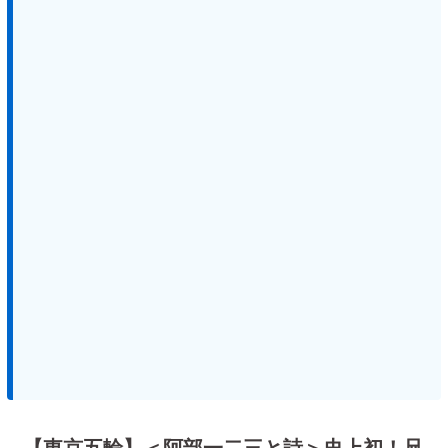
【東京五輪】＜阿部一二三と詩＞史上初！兄