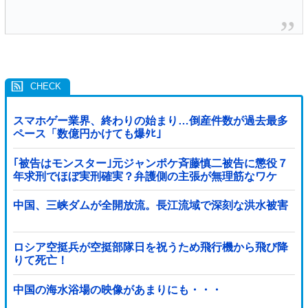
スマホゲー業界、終わりの始まり…倒産件数が過去最多
ペース「数億円かけても爆ﾀﾋ」
｢被告はモンスター｣元ジャンポケ斉藤慎二被告に懲役７
年求刑でほぼ実刑確実？弁護側の主張が無理筋なワケ
中国、三峡ダムが全開放流。長江流域で深刻な洪水被害
ロシア空挺兵が空挺部隊日を祝うため飛行機から飛び降
りて死亡！
中国の海水浴場の映像があまりにも・・・