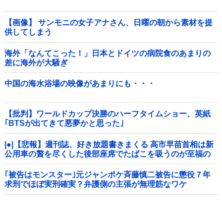
【画像】 サンモニの女子アナさん、日曜の朝から素材を提
供してしまう
海外「なんてこった！」日本とドイツの病院食のあまりの
差に海外が大騒ぎ
中国の海水浴場の映像があまりにも・・・
【批判】ワールドカップ決勝のハーフタイムショー、英紙
｢BTSが出てきて悪夢かと思った｣
|●|【悲報】週刊誌、好き放題書きまくる 高市早苗首相は新
公用車の贅を尽くした後部座席でたばこを吸うのが至福の
時間「どんどん延びる乗車時間」
｢被告はモンスター｣元ジャンポケ斉藤慎二被告に懲役７年
求刑でほぼ実刑確実？弁護側の主張が無理筋なワケ