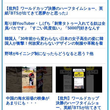
【批判】ワールドカップ決勝のハーフタイムショー、英
紙｢BTSが出てきて悪夢かと思った｣
彫り師YouTuber・しげち「刺青タトゥー入れてる奴は全
員バカです」「すごい民度低い」「5000円好きなんす
よ、バカって」
韓国人「30年前から変わらない日本の女子高生の姿に韓
国人が衝撃！何故変わらないデザインの制服や革靴を着
用し続けるのか？」
野球が6イニング制になったらどうなると思う？他
中国の海水浴場の映像が
【批判】ワールドカップ
あまりにも・・・
決勝のハーフタイムショ
ー、英紙｢BTSが出てきて