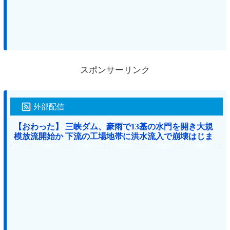
スポンサーリンク
外部配信
【おわった】 三峡ダム、豪雨で13基の水門を開き大規
模放流開始か 下流の工場地帯に洪水流入で崩壊はじま
る