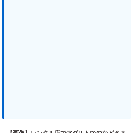
【画像】レンタル店でアダルトDVDなど６３