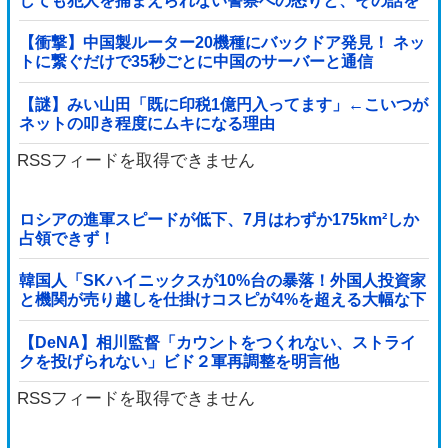
しても犯人を捕まえられない警察への怒りと、その話を
聞いて「逃げた方が得じゃん」と言い放ったBの神経が
わからん
【衝撃】中国製ルーター20機種にバックドア発見！ ネッ
トに繋ぐだけで35秒ごとに中国のサーバーと通信
【謎】みい山田「既に印税1億円入ってます」←こいつが
ネットの叩き程度にムキになる理由
RSSフィードを取得できません
ロシアの進軍スピードが低下、7月はわずか175km²しか
占領できず！
韓国人「SKハイニックスが10%台の暴落！外国人投資家
と機関が売り越しを仕掛けコスピが4%を超える大幅な下
落‥」
【DeNA】相川監督「カウントをつくれない、ストライ
クを投げられない」ビド２軍再調整を明言他
RSSフィードを取得できません