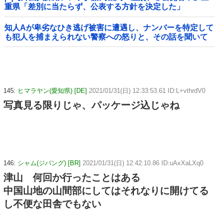
重県「差別に当たらず、公表する方針を決定した」
知人Aが卑劣なひき逃げ被害に遭遇し、ナンバーを特定して
も犯人を捕まえられない警察への怒りと、その話を聞いて
「逃げた方が得じゃん」と言い放ったBの神経がわからん
145:
ヒマラヤン(愛知県) [DE]
2021/01/31(日) 12:33:53.61 ID:L+vthrdV0
写真見る限りじゃ、パッケージ込じゃね
146:
シャム(ジパング) [BR]
2021/01/31(日) 12:42:10.86 ID:uAxXaLXq0
津山 何回か行ったことはある
中国山地の山間部にしてはそれなりに開けてる
し不便な田舎でもない