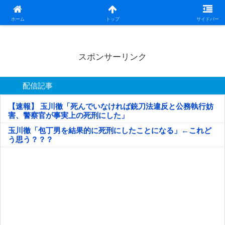
日本第一！ニュース録
ホーム
トップ
サイドバー
スポンサーリンク
配信記事
【速報】 玉川徹「死んでいなければ銃刀法違反と公務執行妨
害、警察官が事実上の死刑にした」
玉川徹「包丁男を結果的に死刑にしたことになる」←これど
う思う？？？