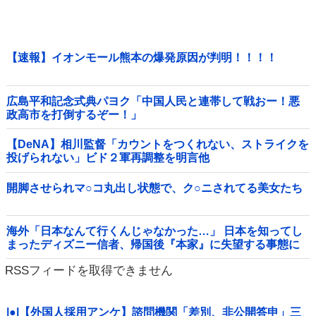
【速報】イオンモール熊本の爆発原因が判明！！！！
広島平和記念式典パヨク「中国人民と連帯して戦おー！悪
政高市を打倒するぞー！」
【DeNA】相川監督「カウントをつくれない、ストライクを
投げられない」ビド２軍再調整を明言他
開脚させられマ○コ丸出し状態で、ク○ニされてる美女たち
海外「日本なんて行くんじゃなかった…」 日本を知ってし
まったディズニー信者、帰国後『本家』に失望する事態に
RSSフィードを取得できません
|●|【外国人採用アンケ】諮問機関「差別、非公開答申」三