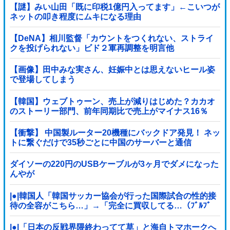
【謎】みい山田「既に印税1億円入ってます」←こいつが
ネットの叩き程度にムキになる理由
【DeNA】相川監督「カウントをつくれない、ストライ
クを投げられない」ビド２軍再調整を明言他
【画像】田中みな実さん、妊娠中とは思えないヒール姿
で登場してしまう
【韓国】ウェブトゥーン、売上が減りはじめた？カカオ
のストーリー部門、前年同期比で売上がマイナス16％
【衝撃】 中国製ルーター20機種にバックドア発見！ ネッ
トに繋ぐだけで35秒ごとに中国のサーバーと通信
ダイソーの220円のUSBケーブルが3ヶ月でダメになった
んやが
|●|韓国人「韓国サッカー協会が行った国際試合の性的接
待の全容がこちら…」→「完全に買収してる…（ﾌﾞﾙﾌﾞ
ﾙ」＝韓国の反応
|●|「日本の反戦界隈終わってて草」と海自トマホークへ