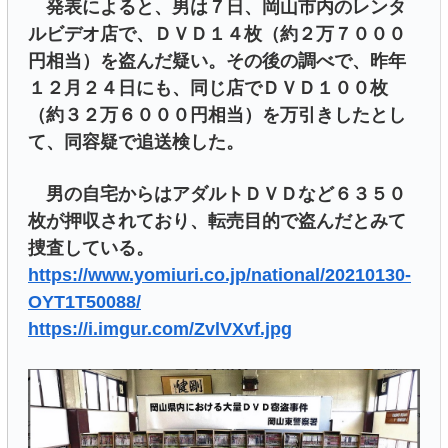
発表によると、男は７日、岡山市内のレンタ
ルビデオ店で、ＤＶＤ１４枚（約２万７０００
円相当）を盗んだ疑い。その後の調べで、昨年
１２月２４日にも、同じ店でＤＶＤ１００枚
（約３２万６０００円相当）を万引きしたとし
て、同容疑で追送検した。
男の自宅からはアダルトＤＶＤなど６３５０
枚が押収されており、転売目的で盗んだとみて
捜査している。
https://www.yomiuri.co.jp/national/20210130-
OYT1T50088/
https://i.imgur.com/ZvlVXvf.jpg