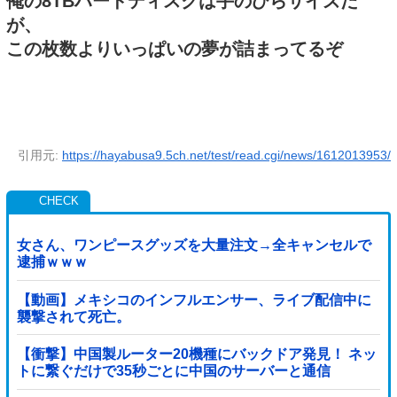
俺の8TBハードディスクは手のひらサイズだ
が、
この枚数よりいっぱいの夢が詰まってるぞ
引用元:
https://hayabusa9.5ch.net/test/read.cgi/news/1612013953/
女さん、ワンピースグッズを大量注文→全キャンセルで
逮捕ｗｗｗ
【動画】メキシコのインフルエンサー、ライブ配信中に
襲撃されて死亡。
【衝撃】中国製ルーター20機種にバックドア発見！ ネッ
トに繋ぐだけで35秒ごとに中国のサーバーと通信