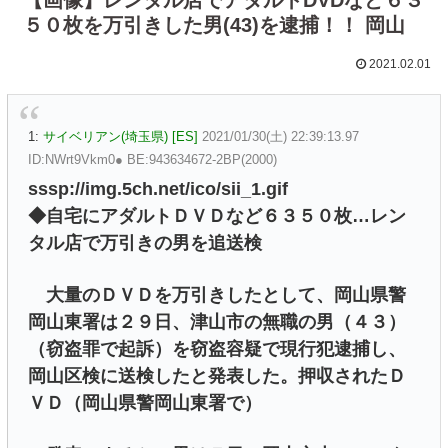
５０枚を万引きした男(43)を逮捕！！ 岡山
2021.02.01
1:
サイベリアン(埼玉県) [ES]
2021/01/30(土) 22:39:13.97
ID:NWrt9Vkm0● BE:943634672-2BP(2000)
sssp://img.5ch.net/ico/sii_1.gif
◆自宅にアダルトＤＶＤなど６３５０枚…レン
タル店で万引きの男を追送検
大量のＤＶＤを万引きしたとして、岡山県警
岡山東署は２９日、津山市の無職の男（４３）
（窃盗罪で起訴）を窃盗容疑で現行犯逮捕し、
岡山区検に送検したと発表した。押収されたＤ
ＶＤ（岡山県警岡山東署で）