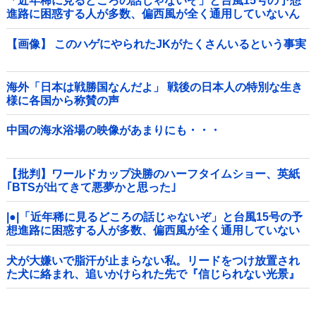
「近年稀に見るどころの話じゃないぞ」と台風15号の予想
進路に困惑する人が多数、偏西風が全く通用していないん
だけど……他
【画像】 このハゲにやられたJKがたくさんいるという事実
海外「日本は戦勝国なんだよ」 戦後の日本人の特別な生き
様に各国から称賛の声
中国の海水浴場の映像があまりにも・・・
【批判】ワールドカップ決勝のハーフタイムショー、英紙
｢BTSが出てきて悪夢かと思った｣
|●|「近年稀に見るどころの話じゃないぞ」と台風15号の予
想進路に困惑する人が多数、偏西風が全く通用していない
んだけど……
犬が大嫌いで脂汗が止まらない私。リードをつけ放置され
た犬に絡まれ、追いかけられた先で『信じられない光景』
を目撃→必死で救急車を呼ぶも犬と取り残されて・・・