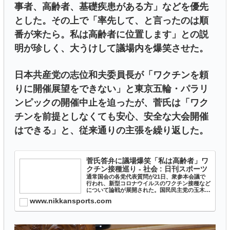
事者、高齢者、基礎疾患がある方」などを優先
とした。その上で「率先して、と言ったのは順
番が来たら。私は高齢者に位置します」との説
明が珍しく、大うけして議場内を爆笑させた。
日本共産党の志位和夫委員長が「ワクチンを頼
りに開催展望をできない」と東京五輪・パラリ
ンピックの開催中止を迫ったが、菅氏は「ワク
チンを前提としなくても安心、安全な大会開催
はできる」と、従来通りの主張を繰り返した。
菅氏答弁に議場爆笑「私は高齢者」ワ
クチン接種巡り - 社会 : 日刊スポーツ
通常国会の各党代表質問が21日、衆参本会議で
行われ、新型コロナウイルスのワクチン接種など
について論戦が展開された。国民民主党の玉木雄
一郎代表は「一般の国民がワ… - 日刊スポーツ新
www.nikkansports.com
聞社のニュースサイト、ニッカンスポーツ・コム
（nikkans...