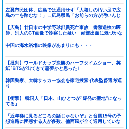
景』を目撃→必死で救急車を呼ぶも犬と取り残され
て・・・
左翼市民団体、広島では通用せず「人殺しの汚い足で広
島の土を踏むな！」→広島県民「お前らの方が汚いんじ
ゃ！」「ワシらが広島県民じゃ」
【広島】廿日市の中学野球部員死亡事故 書類送検の医
師、別人のCT画像で診察した疑い 頭部出血に気づかな
かった可能性
中国の海水浴場の映像があまりにも・・・
【批判】ワールドカップ決勝のハーフタイムショー、英
紙｢BTSが出てきて悪夢かと思った｣
韓国警察、大韓サッカー協会を家宅捜索 代表監督選考巡
り
【衝撃】 韓国人「日本、山ひとつが”爆発の聖地”になっ
てる」
「近年稀に見るどころの話じゃないぞ」と台風15号の予
想進路に困惑する人が多数、偏西風が全く通用していな
いんだけど……他