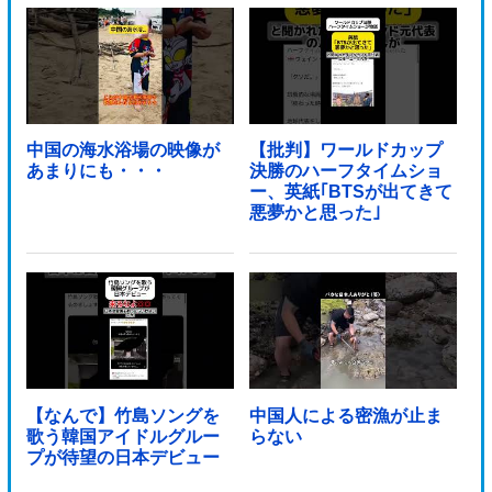
中国の海水浴場の映像が
【批判】ワールドカップ
あまりにも・・・
決勝のハーフタイムショ
ー、英紙｢BTSが出てきて
悪夢かと思った｣
【なんで】竹島ソングを
中国人による密漁が止ま
歌う韓国アイドルグルー
らない
プが待望の日本デビュー