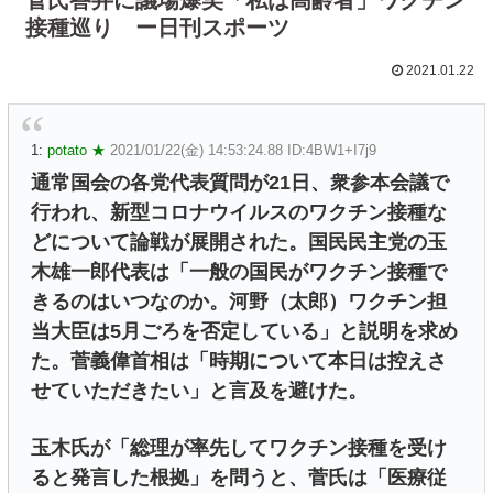
接種巡り ー日刊スポーツ
2021.01.22
1:
potato ★
2021/01/22(金) 14:53:24.88 ID:4BW1+I7j9
通常国会の各党代表質問が21日、衆参本会議で
行われ、新型コロナウイルスのワクチン接種な
どについて論戦が展開された。国民民主党の玉
木雄一郎代表は「一般の国民がワクチン接種で
きるのはいつなのか。河野（太郎）ワクチン担
当大臣は5月ごろを否定している」と説明を求め
た。菅義偉首相は「時期について本日は控えさ
せていただきたい」と言及を避けた。
玉木氏が「総理が率先してワクチン接種を受け
ると発言した根拠」を問うと、菅氏は「医療従