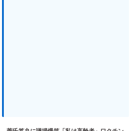
菅氏答弁に議場爆笑「私は高齢者」ワクチン