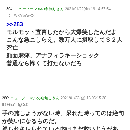
304:
ニューノーマルの名無しさん
2021/01/22(金) 16:14:57.54
ID:EWXVbWwX0
>>283
モルモット宣言したから大爆笑したんだよ
こんな急こしらえ、数万人に摂取して３２人
死亡
顔面麻痺、アナフィラキーショック
普通なら怖くて打たないだろ
286:
ニューノーマルの名無しさん
2021/01/22(金) 16:05:15.30
ID:GhuYBgOs0
手の施しようがない時、呆れた時ってのは絶句
か笑いになるものだ。
怒られキレられている内はまだ救いようがあ