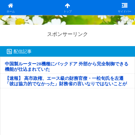
日本第一！ニュース録
ホーム
トップ
サイドバー
スポンサーリンク
配信記事
中国製ルーター20機種にバックドア 外部から完全制御できる
機能が仕込まれていた
【速報】 高市政権、エース級の財務官僚・一松旬氏を左遷
「彼は協力的でなかった」財務省の言いなりではないことが
判明