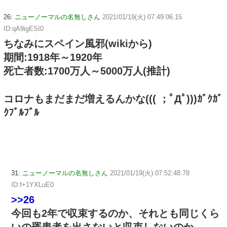
26:
ニューノーマルの名無しさん
2021/01/19(火) 07:49:06.15
ID:qA9igESI0
ちなみにスペイン風邪(wikiから)
期間:1918年～1920年
死亡者数:1700万人～5000万人(推計)
コロナもまだまだ増えるんかな((( ；ﾟДﾟ)))ｶﾞｸｶﾞ
ｸﾌﾞﾙﾌﾞﾙ
31:
ニューノーマルの名無しさん
2021/01/19(火) 07:52:48.78
ID:f+1YXLuE0
>>26
今回も2年で収束するのか、それとも同じくら
いの罹患者を出さないと収束しないのか