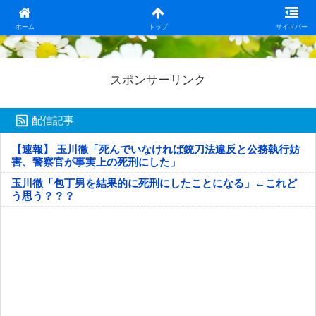
日本第一！ニュース録
ホーム
トップ
サイドバー
スポンサーリンク
配信記事
【速報】 玉川徹「死んでいなければ銃刀法違反と公務執行妨
害、警察官が事実上の死刑にした」
玉川徹「包丁男を結果的に死刑にしたことになる」←これど
う思う？？？