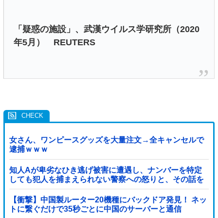
「疑惑の施設」、武漢ウイルス学研究所（2020
年5月） REUTERS
女さん、ワンピースグッズを大量注文→全キャンセルで
逮捕ｗｗｗ
知人Aが卑劣なひき逃げ被害に遭遇し、ナンバーを特定
しても犯人を捕まえられない警察への怒りと、その話を
聞いて「逃げた方が得じゃん」と言い放ったBの神経が
わからん
【衝撃】中国製ルーター20機種にバックドア発見！ ネッ
トに繋ぐだけで35秒ごとに中国のサーバーと通信