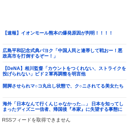
【速報】イオンモール熊本の爆発原因が判明！！！！
広島平和記念式典パヨク「中国人民と連帯して戦おー！悪
政高市を打倒するぞー！」
【DeNA】相川監督「カウントをつくれない、ストライクを
投げられない」ビド２軍再調整を明言他
開脚させられマ○コ丸出し状態で、ク○ニされてる美女たち
海外「日本なんて行くんじゃなかった…」 日本を知ってし
まったディズニー信者、帰国後『本家』に失望する事態に
RSSフィードを取得できません