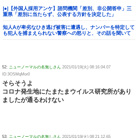
|●|【外国人採用アンケ】諮問機関「差別、非公開答申」三
重県「差別に当たらず、公表する方針を決定した」
知人Aが卑劣なひき逃げ被害に遭遇し、ナンバーを特定して
も犯人を捕まえられない警察への怒りと、その話を聞いて
「逃げた方が得じゃん」と言い放ったBの神経がわからん
52:
ニューノーマルの名無しさん
2021/01/19(火) 08:16:04.07
ID:3OSMqMor0
そらそうよ
コロナ発生地にたまたまウイルス研究所があり
ましたが通るわけない
53:
ニューノーマルの名無しさん
2021/01/19(火) 08:21:12.65