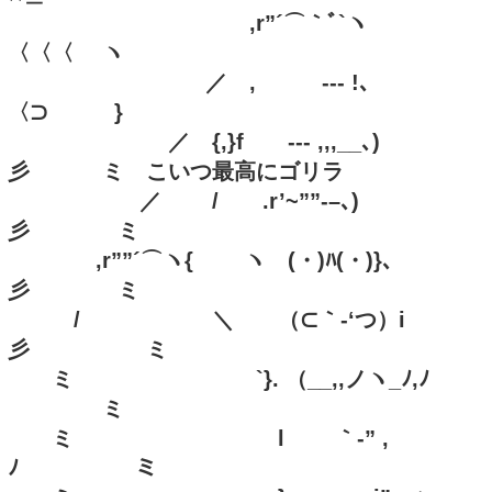
,r”´⌒｀ﾞ`ヽ
〈〈〈 ヽ
／ , -‐- !､
〈⊃ }
／ {,}f -‐- ,,,__､)
彡 ミ こいつ最高にゴリラ
／ / .r’~””‐–､)
彡 ミ
,r””´⌒ヽ{ ヽ (・)ﾊ(・)}､
彡 ミ
/ ＼ （⊂｀-‘つ）i
彡 ミ
ミ `}. （__,,ノヽ_ﾉ,ﾉ
ミ
ミ l ｀-” ,
ﾉ ミ