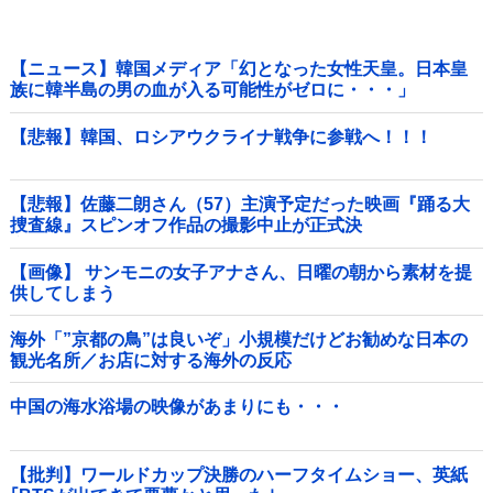
【ニュース】韓国メディア「幻となった女性天皇。日本皇
族に韓半島の男の血が入る可能性がゼロに・・・」
【悲報】韓国、ロシアウクライナ戦争に参戦へ！！！
【悲報】佐藤二朗さん（57）主演予定だった映画『踊る大
捜査線』スピンオフ作品の撮影中止が正式決
定・・・・・・・・・他
【画像】 サンモニの女子アナさん、日曜の朝から素材を提
供してしまう
海外「”京都の鳥”は良いぞ」小規模だけどお勧めな日本の
観光名所／お店に対する海外の反応
中国の海水浴場の映像があまりにも・・・
【批判】ワールドカップ決勝のハーフタイムショー、英紙