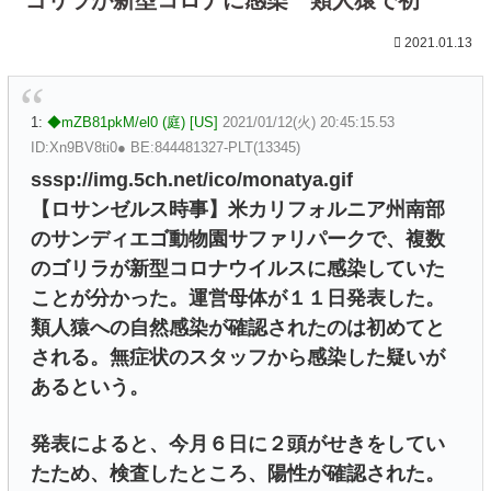
2021.01.13
1:
◆mZB81pkM/el0 (庭) [US]
2021/01/12(火) 20:45:15.53
ID:Xn9BV8ti0● BE:844481327-PLT(13345)
sssp://img.5ch.net/ico/monatya.gif
【ロサンゼルス時事】米カリフォルニア州南部
のサンディエゴ動物園サファリパークで、複数
のゴリラが新型コロナウイルスに感染していた
ことが分かった。運営母体が１１日発表した。
類人猿への自然感染が確認されたのは初めてと
される。無症状のスタッフから感染した疑いが
あるという。
発表によると、今月６日に２頭がせきをしてい
たため、検査したところ、陽性が確認された。