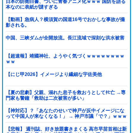
日本の防衛白書、ついに青春アニメ化ｗｗｗ 国防を語る
本なのに表紙が謎すぎる
【動画】急病人？横須賀の国道16号でおかしな事故が撮
影される。
中国、三峡ダムが全開放流。長江流域で深刻な洪水被害
【超速報】靖國神社、ようやく気づくｗｗｗｗｗｗｗｗ
ｗｗ
【にじ甲2026】イメージより繊細な宇佐美他
【夏の悲劇】父親、溺れた息子を救おうとしてﾀﾋ亡 →専
門家も警鐘「救助は二次被害が多い」
【神対応】？「あなたのせいで神戸が反中イメージにな
って中国人が来なくなる！」 → 神戸市議「で？」ｗｗｗ
ｗｗｗｗｗｗｗｗｗｗｗｗ
【悲報】 週刊誌、好き放題書きまくる 高市早苗首相は新