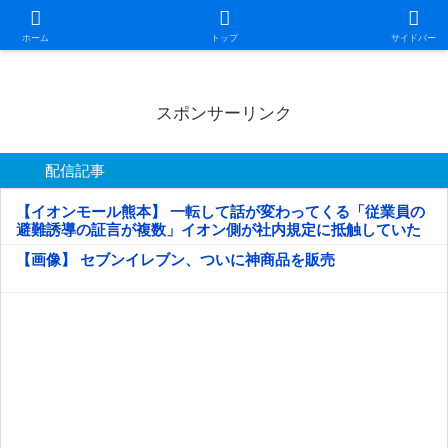
日本第一！ニュース録
ホーム
トップ
サイドバー
スポンサーリンク
配信記事
【イオンモール熊本】 一転して話が変わってくる「従業員の
避難誘導の証言が複数」イオン側が社内規定に抵触していた
疑い
【画像】 セブンイレブン、ついに神商品を販売