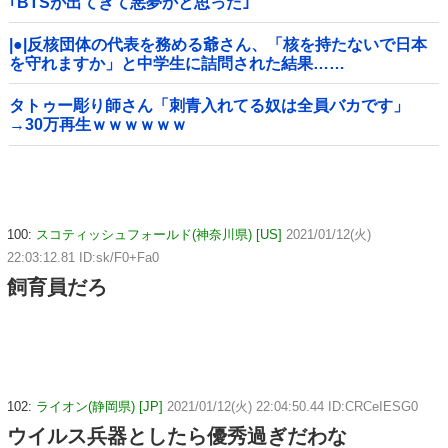
｢BTSが出てきて悪夢かと思った｣
|●|反核団体の代表を務める爺さん、「核を持たないで日本
を守れますか」と中学生に詰問された結果……
タトゥー彫り師さん「刺青入れてる奴は全員バカです」
→30万再生ｗｗｗｗｗｗ
100:
スコティッシュフォールド(神奈川県) [US]
2021/01/12(火)
22:03:12.81 ID:sk/F0+Fa0
飼育員だろ
102:
ライオン(静岡県) [JP]
2021/01/12(火) 22:04:50.44 ID:CRCeIESG0
ウイルス兵器としたら優秀過ぎだわな