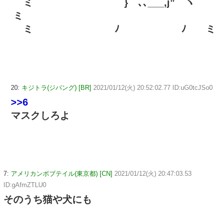
ミ } ､､___,j” ヽ
ミ
ミ ﾉ ﾉ ミ
20:
キジトラ(ジパング) [BR]
2021/01/12(火) 20:52:02.77 ID:uG0tcJSo0
>>6
マスクしろよ
7:
アメリカンボブテイル(東京都) [CN]
2021/01/12(火) 20:47:03.53
ID:gAfmZTLU0
そのうち猫や犬にも