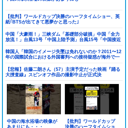
【批判】ワールドカップ決勝のハーフタイムショー、英
紙｢BTSが出てきて悪夢かと思った｣
中国「大豪雨！」三峡ダム「基礎部分破損」中国「全力
放流！」台風13号「中国上陸予測」台風15号「中国接近
（画像」中国「台風同時上陸！（穀物生産が壊滅危機」
→
韓国人「韓国のイメージ失墜は免れないのか？2011〜12
年の国際試合における外国審判への接待疑惑が海外で一
斉に報じられる‥」
【悲報】佐藤二朗さん（57）主演予定だった映画『踊る
大捜査線』スピンオフ作品の撮影中止が正式決
定・・・・・・・・・他
中国の海水浴場の映像が
【批判】ワールドカップ
あまりにも・・・
決勝のハーフタイムショ