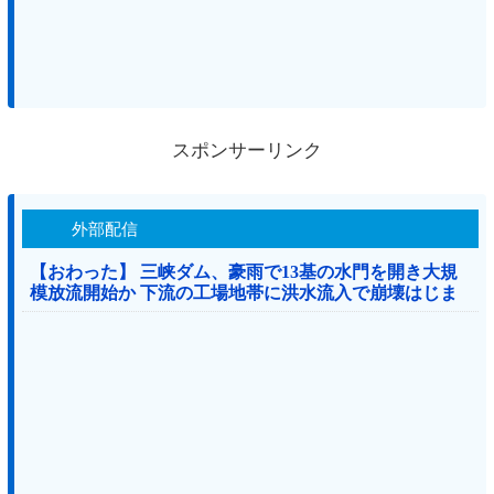
スポンサーリンク
外部配信
【おわった】 三峡ダム、豪雨で13基の水門を開き大規
模放流開始か 下流の工場地帯に洪水流入で崩壊はじま
る