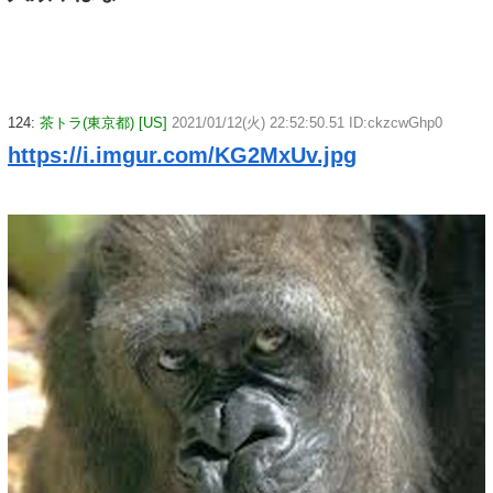
124:
茶トラ(東京都) [US]
2021/01/12(火) 22:52:50.51 ID:ckzcwGhp0
https://i.imgur.com/KG2MxUv.jpg