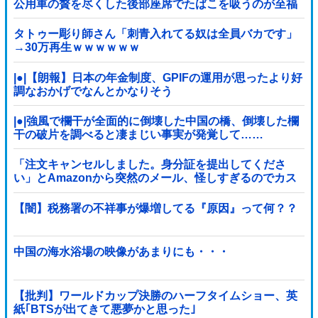
公用車の贅を尽くした後部座席でたばこを吸うのが至福
の時間「どんどん延びる乗車時間」
タトゥー彫り師さん「刺青入れてる奴は全員バカです」
→30万再生ｗｗｗｗｗｗ
|●|【朗報】日本の年金制度、GPIFの運用が思ったより好
調なおかげでなんとかなりそう
|●|強風で欄干が全面的に倒壊した中国の橋、倒壊した欄
干の破片を調べると凄まじい事実が発覚して……
「注文キャンセルしました。身分証を提出してくださ
い」とAmazonから突然のメール、怪しすぎるのでカス
タマーに確認したら……
【闇】税務署の不祥事が爆増してる『原因』って何？？
中国の海水浴場の映像があまりにも・・・
【批判】ワールドカップ決勝のハーフタイムショー、英
紙｢BTSが出てきて悪夢かと思った｣