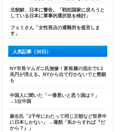
北朝鮮、日本に警告。「戦犯国家に戻ろうと
している日本に軍事的選択肢を検討」
フェミさん「女性視点の避難所を提言しま
す」
人気記事（30日）
NY市長マムダニ氏無惨！富裕層の流出で1.1
兆円が消える。NYから出て行かないでと懇願
も
中国人に聞いた「一番悪いと思う国は？」
→1位中国
麻生氏「2千年にわたって同じ王朝など世界中
に日本しかない」 →蓮舫「私からすれば『だ
から？』」