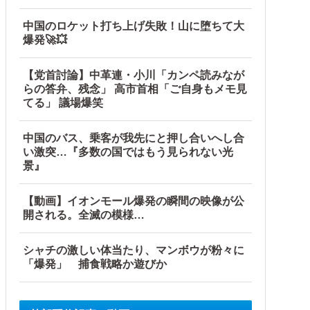
中国のロケット打ち上げ失敗！山に堕ちて大
す」
爆発🚀💥
【党首討論】中革連・小川「カンペ読みなが
らの答弁、残念」 高市首相「ご自身もメモ見
てる」 議場爆笑
中国のバス、乗客が我先にと押し合いへし合
い激突…『多数の国ではもう見られない光
景』
【動画】イオンモール爆発の瞬間の映像が公
開される。全滅の模様…
シャチの激しい体当たり、マンボウが粉々に
「爆発」 捕食戦略か遊びか