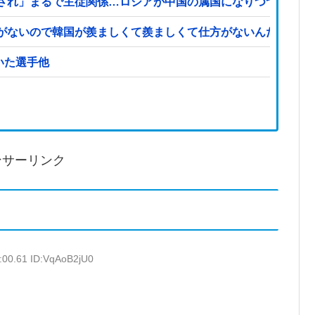
され」まるで主従関係…ロシアが中国の属国になりつつある！
がないので韓国が羨ましくて羨ましくて仕方がないんだそうで
←思いついた選手他
ンサーリンク
:00.61 ID:VqAoB2jU0