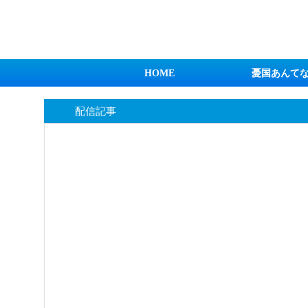
日本第一！ニュース録
HOME
憂国あんて
配信記事