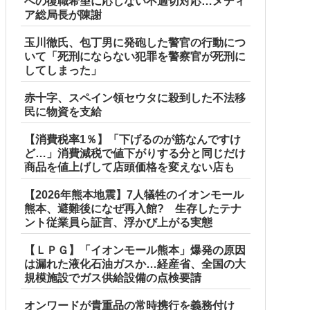
への復職希望に応じない不適切対応…メディ
ア総局長が陳謝
玉川徹氏、包丁男に発砲した警官の行動につ
いて「死刑にならない犯罪を警察官が死刑に
してしまった」
赤十字、スペイン領セウタに殺到した不法移
民に物資を支給
【消費税率1％】「下げるのが筋なんですけ
ど…」消費減税で値下がりする分と同じだけ
商品を値上げして店頭価格を変えない店も
【2026年熊本地震】7人犠牲のイオンモール
熊本、避難後になぜ再入館? 生存したテナ
ント従業員ら証言、浮かび上がる実態
【ＬＰＧ】「イオンモール熊本」爆発の原因
は漏れた液化石油ガスか…経産省、全国の大
規模施設でガス供給設備の点検要請
オンワードが貴重品の常時携行を義務付け