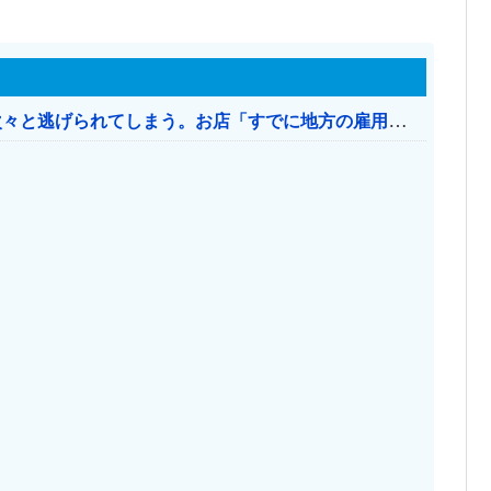
日本のお店、時給1500円でもミャンマー人に次々と逃げられてしまう。お店「すでに地方の雇用は崩壊」