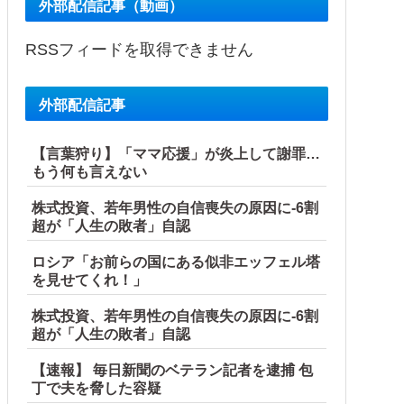
外部配信記事（動画）
RSSフィードを取得できません
外部配信記事
【言葉狩り】「ママ応援」が炎上して謝罪…
もう何も言えない
株式投資、若年男性の自信喪失の原因に-6割
超が「人生の敗者」自認
ロシア「お前らの国にある似非エッフェル塔
を見せてくれ！」
株式投資、若年男性の自信喪失の原因に-6割
超が「人生の敗者」自認
【速報】 毎日新聞のベテラン記者を逮捕 包
丁で夫を脅した容疑