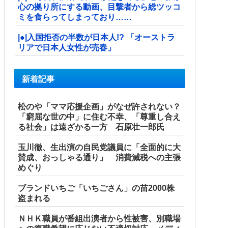
心の拠り所にする動画、目撃者から総ツッコ
ミを食らってしまっており……
|●|入国拒否の半数が日本人!? 「オーストラ
リアで日本人女性が売春」
新着記事
松のや「ママ応援企画」がなぜ許されない？
「窮屈な世の中」に住む不幸、「尊重し合え
る社会」は遠ざかる一方 石原壮一郎氏
玉川徹、生出演の自民党議員に「全面的に大
賛成、おっしゃる通り」 消費減税への主張
めぐり
ブランドいちご「いちごさん」の苗2000株
盗まれる
ＮＨＫ職員が番組出演者から性被害、別職場