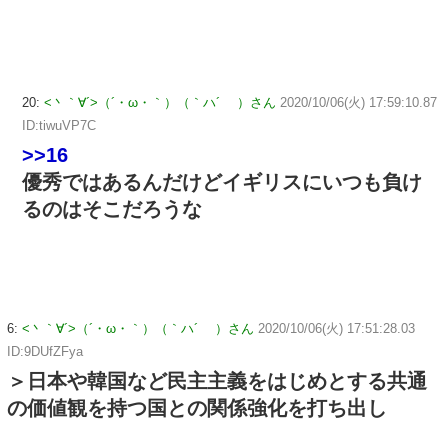
20:
<丶｀∀´>（´・ω・｀）（｀ハ´ ）さん
2020/10/06(火) 17:59:10.87
ID:tiwuVP7C
>>16
優秀ではあるんだけどイギリスにいつも負け
るのはそこだろうな
6:
<丶｀∀´>（´・ω・｀）（｀ハ´ ）さん
2020/10/06(火) 17:51:28.03
ID:9DUfZFya
＞日本や韓国など民主主義をはじめとする共通
の価値観を持つ国との関係強化を打ち出し