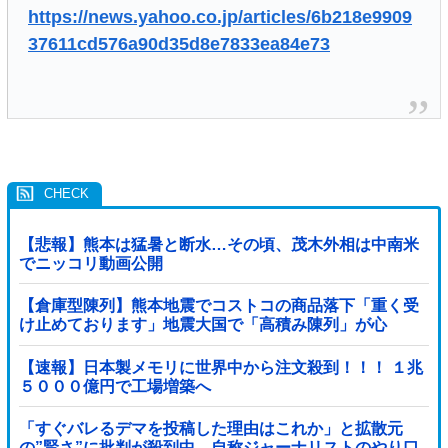
https://news.yahoo.co.jp/articles/6b218e9909
37611cd576a90d35d8e7833ea84e73
【悲報】熊本は猛暑と断水…その頃、茂木外相は中南米
でニッコリ動画公開
【倉庫型陳列】熊本地震でコストコの商品落下「重く受
け止めております」地震大国で「高積み陳列」が心
配...IKEAにも聞いた
【速報】日本製メモリに世界中から注文殺到！！！ １兆
５０００億円で工場増築へ
「すぐバレるデマを投稿した理由はこれか」と拡散元
の”賢さ”に批判が殺到中、自称ジャーナリストのやり口