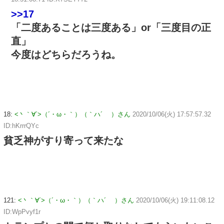
>>17
「二度あることは三度ある」or「三度目の正
直」
今度はどちらだろうね。
18:
<丶｀∀´>（´・ω・｀）（｀ハ´ ）さん
2020/10/06(火) 17:57:57.32
ID:hKrrrQYc
貧乏神がすり寄って来たな
121:
<丶｀∀´>（´・ω・｀）（｀ハ´ ）さん
2020/10/06(火) 19:11:08.12
ID:WpPvyf1r