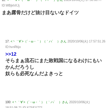
ID:WBjkhXJj
まあ露骨だけど抜け目ないなドイツ
17:
<丶｀∀´>（´・ω・｀）（｀ハ´ ）さん
2020/10/06(火) 17:57:51.26
ID:hvnRtijo
>>12
そらまぁ流石にまた敗戦国になるわけにもい
かんだろうし
奴らも必死なんだよきっと
100:
<丶｀∀´>（´・ω・｀）（｀ハ´ ）さん
2020/10/06(火)
18:51:08.71 ID:X7SEY772