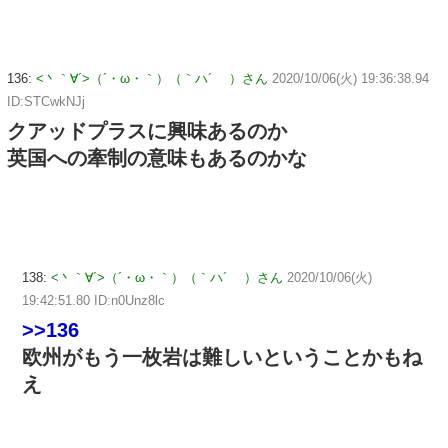
136:
<丶｀∀´>（´・ω・｀）（｀ハ´ ）さん
2020/10/06(火) 19:36:38.94
ID:STCwkNJj
クアッドプラスに興味あるのか
英国への牽制の意味もあるのかな
138:
<丶｀∀´>（´・ω・｀）（｀ハ´ ）さん
2020/10/06(火)
19:42:51.80 ID:n0Unz8lc
>>136
欧州がもう一枚岩は難しいということかもね
え