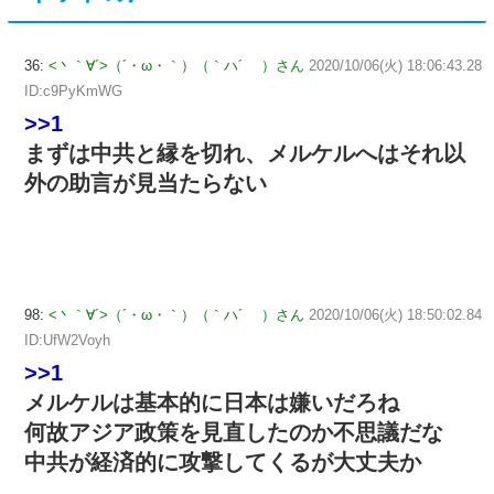
36:
<丶｀∀´>（´・ω・｀）（｀ハ´ ）さん
2020/10/06(火) 18:06:43.28
ID:c9PyKmWG
>>1
まずは中共と縁を切れ、メルケルへはそれ以
外の助言が見当たらない
98:
<丶｀∀´>（´・ω・｀）（｀ハ´ ）さん
2020/10/06(火) 18:50:02.84
ID:UfW2Voyh
>>1
メルケルは基本的に日本は嫌いだろね
何故アジア政策を見直したのか不思議だな
中共が経済的に攻撃してくるが大丈夫か