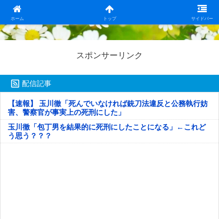
日本第一！ニュース録
ホーム
トップ
サイドバー
スポンサーリンク
配信記事
【速報】 玉川徹「死んでいなければ銃刀法違反と公務執行妨
害、警察官が事実上の死刑にした」
玉川徹「包丁男を結果的に死刑にしたことになる」←これど
う思う？？？