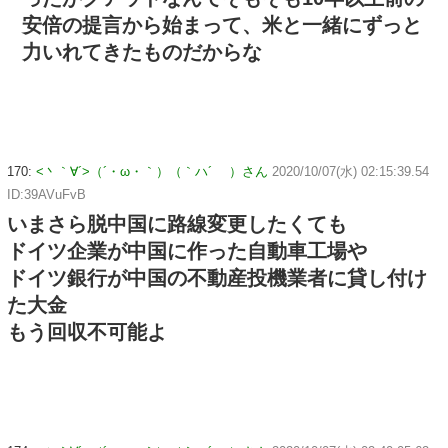
安倍の提言から始まって、米と一緒にずっと
力いれてきたものだからな
170:
<丶｀∀´>（´・ω・｀）（｀ハ´ ）さん
2020/10/07(水) 02:15:39.54
ID:39AVuFvB
いまさら脱中国に路線変更したくても
ドイツ企業が中国に作った自動車工場や
ドイツ銀行が中国の不動産投機業者に貸し付け
た大金
もう回収不可能よ