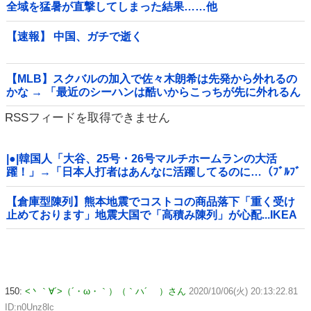
全域を猛暑が直撃してしまった結果……他
【速報】 中国、ガチで逝く
【MLB】スクバルの加入で佐々木朗希は先発から外れるの
かな → 「最近のシーハンは酷いからこっちが先に外れるん
じゃないか」「魔法のグローブで好投が続いてるし佐々木
RSSフィードを取得できません
は残してほしいな」
|●|韓国人「大谷、25号・26号マルチホームランの大活
躍！」→「日本人打者はあんなに活躍してるのに…（ﾌﾞﾙﾌﾞ
ﾙ」＝韓国の反応
【倉庫型陳列】熊本地震でコストコの商品落下「重く受け
止めております」地震大国で「高積み陳列」が心配...IKEA
にも聞いた
150:
<丶｀∀´>（´・ω・｀）（｀ハ´ ）さん
2020/10/06(火) 20:13:22.81
ID:n0Unz8lc