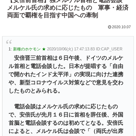
メルケル氏の求めに応じたもの 軍事・経済
両面で覇権を目指す中国への牽制
2020.10.07
1:
新種のホケモン ★
2020/10/06(火) 17:47:13.83 ID:CAP_USER
安倍晋三前首相は６日午後、ドイツのメルケ
ル首相と電話会談した。日本が提唱する「自由
で開かれたインド太平洋」の実現に向けた連携
や、新型コロナウイルス対策などで意見を交わ
したものとみられる。
電話会談はメルケル氏の求めに応じたもの
で、安倍氏が先月１６日に首相を辞任後、外国
首脳と電話会談するのは初めてとなる。安倍氏
によると、メルケル氏は会談で「（両氏が出席