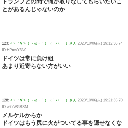
トランプとの間で何か取りなしてもらいたいこ
とがあるんじゃないのか
123:
<丶｀∀´>（´・ω・｀）（｀ハ´ ）さん
2020/10/06(火) 19:12:36.74
ID:HPmvY3N0
ドイツは常に負け組
あまり近寄らない方がいい
128:
<丶｀∀´>（´・ω・｀）（｀ハ´ ）さん
2020/10/06(火) 19:21:35.70
ID:w7xWGBSM
メルケルからか
ドイツはもう尻に火がついてる事を隠せなくな