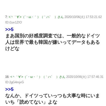
7:
<丶｀∀´>（´・ω・｀）（｀ハ´ ）さん
2020/10/06(火) 17:53:21.62
ID:i1uv1ZIO
>>5
まあ国別の好感度調査では、一般的なドイツ
人は世界で最も韓国が嫌いってデータもある
けどな
16:
<丶｀∀´>（´・ω・｀）（｀ハ´ ）さん
2020/10/06(火) 17:57:46.31
ID:2gG4mjxG
>>5
なんか、ドイツっていっつも大事な時にいま
いち「読めてない」よな