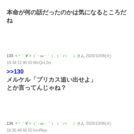
本命が何の話だったのかは気になるところだ
ね
133:
<丶｀∀´>（´・ω・｀）（｀ハ´ ）さん
2020/10/06(火)
19:34:12.90 ID:WcQvL2ni
>>130
メルケル「ブリカス追い出せよ」
とか言ってんじゃね？
134:
<丶｀∀´>（´・ω・｀）（｀ハ´ ）さん
2020/10/06(火)
19:35:48.66 ID:hvnRtijo