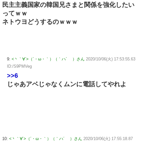
民主主義国家の韓国兄さまと関係を強化したい
ってｗｗ
ネトウヨどうするのｗｗｗ
9:
<丶｀∀´>（´・ω・｀）（｀ハ´ ）さん
2020/10/06(火) 17:53:55.63
ID:/S9PMVeg
>>6
じゃあアベじゃなくムンに電話してやれよ
10:
<丶｀∀´>（´・ω・｀）（｀ハ´ ）さん
2020/10/06(火) 17:55:18.87