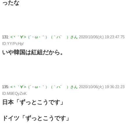
ったな
131:
<丶｀∀´>（´・ω・｀）（｀ハ´ ）さん
2020/10/06(火) 19:23:47.75
ID:YY/PcHp/
いや韓国は紅組だから。
135:
<丶｀∀´>（´・ω・｀）（｀ハ´ ）さん
2020/10/06(火) 19:36:22.23
ID:M9EQyZnK
日本「ずっとこうです」
ドイツ「ずっとこうです」