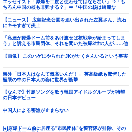
エッセイスト「原爆を二度と使わせてはならない」⇒「も
ちろん中国の核も非難する？」⇒「中国の核は綺麗な
核！」
【ニュース】 広島記念公園を追い出された左翼さん、流石
にキモすぎて炎上
「私達が原爆ドーム前をあけ渡せば核戦争が始まってしま
う」と訴える市民団体、それを聞いた被爆3世の人が……他
【画像】 このハゲにやられたJKがたくさんいるという事実
海外「日本人はなんて気高いんだ！」 英高級紙も驚愕した
極限の中の日本人の姿に世界が衝撃
【なんで】竹島ソングを歌う韓国アイドルグループが待望
の日本デビュー
中国人による密漁が止まらない
|●|原爆ドーム前に居座る”市民団体”を警官隊が排除、その