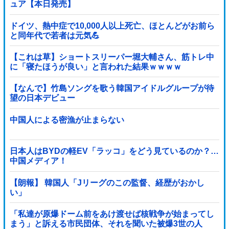
ュア【本日発売】
ドイツ、熱中症で10,000人以上死亡、ほとんどがお前ら
と同年代で若者は元気💪
【これは草】ショートスリーパー堀大輔さん、筋トレ中
に「寝たほうが良い」と言われた結果ｗｗｗｗ
【なんで】竹島ソングを歌う韓国アイドルグループが待
望の日本デビュー
中国人による密漁が止まらない
日本人はBYDの軽EV「ラッコ」をどう見ているのか？…
中国メディア！
【朗報】 韓国人「Jリーグのこの監督、経歴がおかし
い」
「私達が原爆ドーム前をあけ渡せば核戦争が始まってし
まう」と訴える市民団体、それを聞いた被爆3世の人