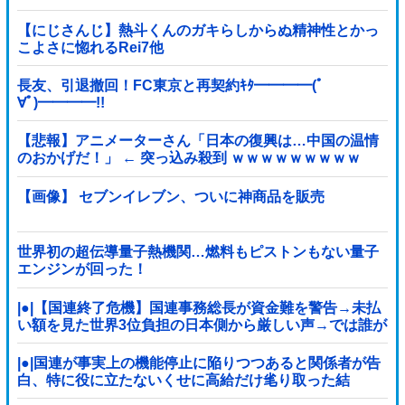
【にじさんじ】熱斗くんのガキらしからぬ精神性とかっ
こよさに惚れるRei7他
長友、引退撤回！FC東京と再契約ｷﾀ━━━━(ﾟ
∀ﾟ)━━━━!!
【悲報】アニメーターさん「日本の復興は…中国の温情
のおかげだ！」 ← 突っ込み殺到 ｗｗｗｗｗｗｗｗｗ
【画像】 セブンイレブン、ついに神商品を販売
世界初の超伝導量子熱機関…燃料もピストンもない量子
エンジンが回った！
|●|【国連終了危機】国連事務総長が資金難を警告→未払
い額を見た世界3位負担の日本側から厳しい声→では誰が
払っていないのか言え
|●|国連が事実上の機能停止に陥りつつあると関係者が告
白、特に役に立たないくせに高給だけ毟り取った結
果……