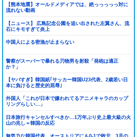
【熊本地震】オールドメディアでは、絶っっっっっ対に
流れない動画
【ニュース】 広島記念公園を追い出された左翼さん、流
石にキモすぎて炎上
中国人による密漁が止まらない
警察がスーパーで暴れる刃物男を射殺「発砲は適正
か？」
【ヤバすぎ】韓国紙｢サッカー韓国U23代表、2歳若い日
本に負けると歴史的屈辱｣
外国人「これが日本で嫌われてるアニメキャラのカップ
リングらしい…」
日本旅行キャンセルすべきか…1万年ぶり史上最大級の火
山の兆し＝韓国の反応
無気力な韓国代表、オーストリアにも0-1で敗北…3月の