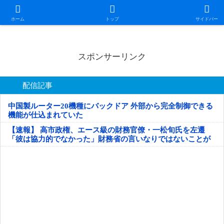
日本第一！ニュース録
ホーム
トップ
サイドバー
スポンサーリンク
配信記事
中国製ルーター20機種にバックドア 外部から完全制御できる
機能が仕込まれていた
【速報】 高市政権、エース級の財務官僚・一松旬氏を左遷
「彼は協力的でなかった」財務省の言いなりではないことが
判明