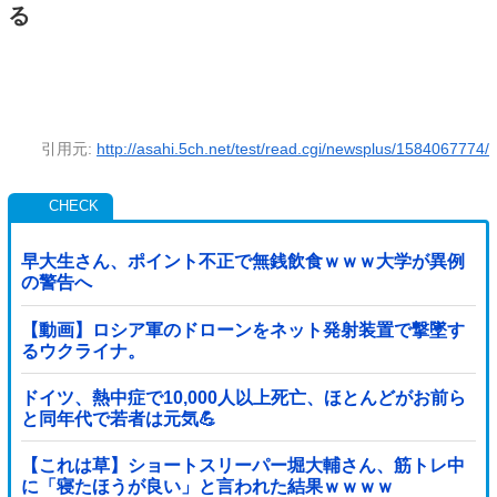
る
引用元:
http://asahi.5ch.net/test/read.cgi/newsplus/1584067774/
早大生さん、ポイント不正で無銭飲食ｗｗｗ大学が異例
の警告へ
【動画】ロシア軍のドローンをネット発射装置で撃墜す
るウクライナ。
ドイツ、熱中症で10,000人以上死亡、ほとんどがお前ら
と同年代で若者は元気💪
【これは草】ショートスリーパー堀大輔さん、筋トレ中
に「寝たほうが良い」と言われた結果ｗｗｗｗ