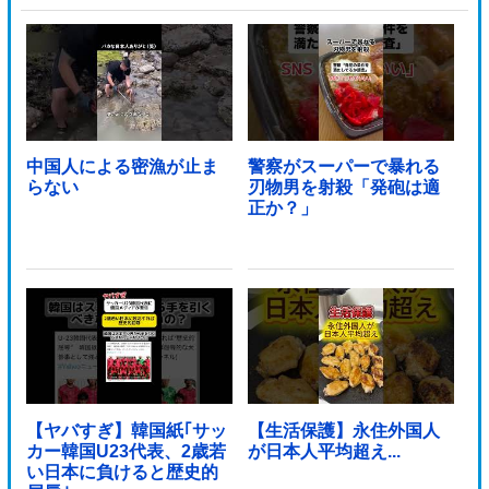
が……他
中国人による密漁が止ま
警察がスーパーで暴れる
らない
刃物男を射殺「発砲は適
正か？」
【ヤバすぎ】韓国紙｢サッ
【生活保護】永住外国人
カー韓国U23代表、2歳若
が日本人平均超え...
い日本に負けると歴史的