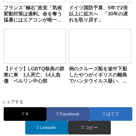
フランス”極右”政党「気候
ドイツ国防予算、5年で2倍
変動対策は過剰。命を奪う
以上に拡大へ 「30年の遅
猛暑にはエアコンが唯一の
れを取り戻す」
解決策だ」
【ドイツ】LGBTQ祭典の群
例のクルーズ船を途中下船
衆に車 1人死亡、14人負
したやつがイギリスの離島
傷 ベルリン中心部
でハンタウイルス疑い、、
英陸軍は空挺団を投入
シェアする
X
Facebook
はてブ
LinkedIn
コピー