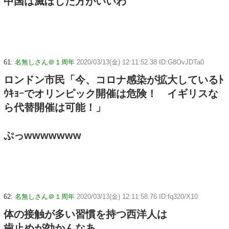
中国は滅ぼした方がいいわ
61:
名無しさん＠１周年
2020/03/13(金) 12:11:52.38 ID:G8OvJDTa0
ロンドン市民「今、コロナ感染が拡大しているﾄ
ｳｷｮｰでオリンピック開催は危険！ イギリスな
ら代替開催は可能！」
ぷっwwwwwww
62:
名無しさん＠１周年
2020/03/13(金) 12:11:58.76 ID:fq320/X10
体の接触が多い習慣を持つ西洋人は
歯止めが効かんなあ。