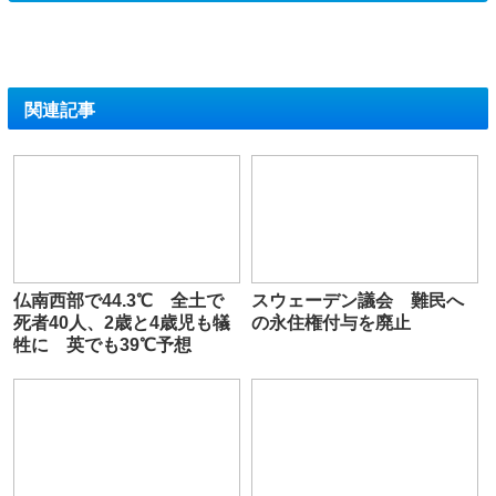
関連記事
仏南西部で44.3℃ 全土で
スウェーデン議会 難民へ
死者40人、2歳と4歳児も犠
の永住権付与を廃止
牲に 英でも39℃予想