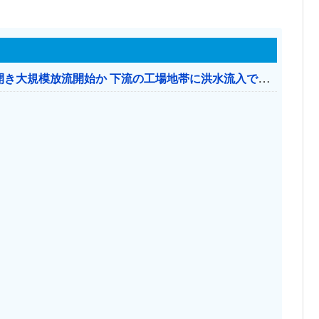
【おわった】 三峡ダム、豪雨で13基の水門を開き大規模放流開始か 下流の工場地帯に洪水流入で崩壊はじまる