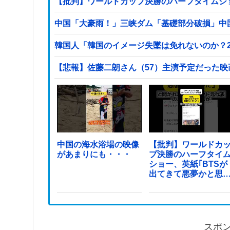
【批判】ワールドカップ決勝のハーフタイムショ
中国「大豪雨！」三峡ダム「基礎部分破損」中
韓国人「韓国のイメージ失墜は免れないのか？2
【悲報】佐藤二朗さん（57）主演予定だった
中国の海水浴場の映像
【批判】ワールドカ
があまりにも・・・
プ決勝のハーフタイ
ショー、英紙｢BTSが
出てきて悪夢かと思
た｣
スポ