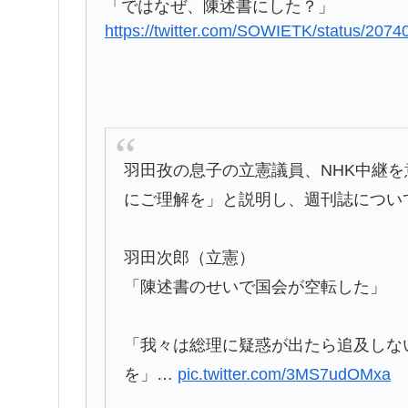
「ではなぜ、陳述書にした？」
https://twitter.com/SOWIETK/status/20
羽田孜の息子の立憲議員、NHK中継
にご理解を」と説明し、週刊誌につい
羽田次郎（立憲）
「陳述書のせいで国会が空転した」
「我々は総理に疑惑が出たら追及しな
を」…
pic.twitter.com/3MS7udOMxa