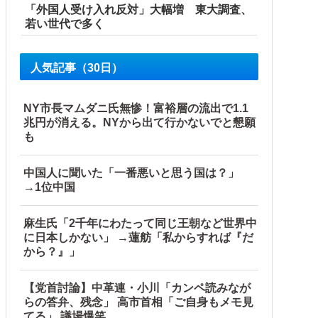
「外国人受け入れ反対」大幅増 東大調査、
若い世代で多く
人気記事（30日）
NY市長マムダニ氏無惨！富裕層の流出で1.1
兆円が消える。NYから出て行かないでと懇願
も
中国人に聞いた「一番悪いと思う国は？」
→1位中国
麻生氏「2千年にわたって同じ王朝など世界中
に日本しかない」 →蓮舫「私からすれば『だ
から？』」
【党首討論】中革連・小川「カンペ読みなが
らの答弁、残念」 高市首相「ご自身もメモ見
てる」 議場爆笑