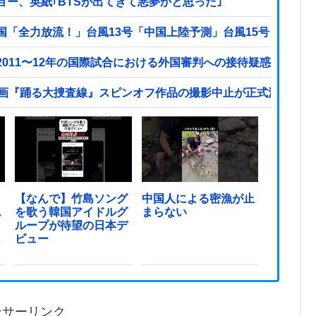
ー、英紙｢BTSが出てきて悪夢かと思った｣
国「全力放流！」台風13号「中国上陸予測」台風15号「中国
011〜12年の国際試合における外国審判への接待疑惑が海外
映画『踊る大捜査線』スピンオフ作品の撮影中止が正式決定・・
ッ
【なんで】竹島ソング
中国人による密漁が止
ム
を歌う韓国アイドルグ
まらない
ループが待望の日本デ
っ
ビュー
ンサーリンク