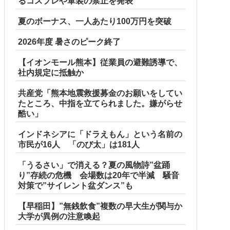
るコスプレや軍装の禁止を発表
夏のボーナス、一人あたり100万円を突破
2026年度 暑さのピーク終了
【イオンモール熊本】従業員の避難誘導で、
社内規定に抵触か
共産党「熊本地震救援募金のお願いをしてい
たところ、中指を立てられました。嫌がらせ
酷い」
インドネシアに「ドラえもん」という名前の
市民が16人 「のび太」は181人
「うるさい」で消える？夏の風物詩”盆踊
り”存続の危機 会場数は20年で半減 騒音
対策で”サイレント盆ダンス”も
【早稲田】”無銭飲食”複数の早大生が関与か
大学が異例の注意喚起