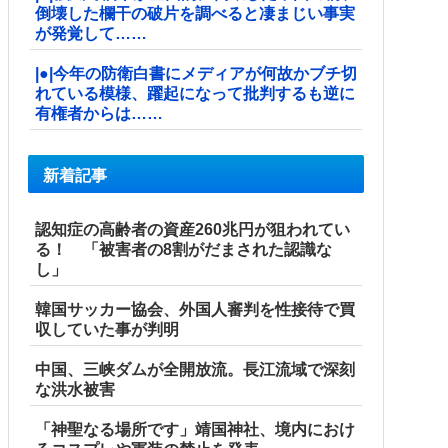
倒壊した欄干の破片を調べると凄まじい事実
が発覚して……
|●|今年の防衛白書にメディアが何故かブチ切
れている模様、躍起になって批判するも逆に
有権者からは……
新着記事
認知症の高齢者の資産260兆円が狙われてい
る！ 「被害者の8割がだまされた認識な
し」
韓国サッカー協会、外国人審判を性接待で買
収していた事が判明
中国、三峡ダムが全開放流。長江流域で深刻
な洪水被害
「神聖なる場所です」靖国神社、境内におけ