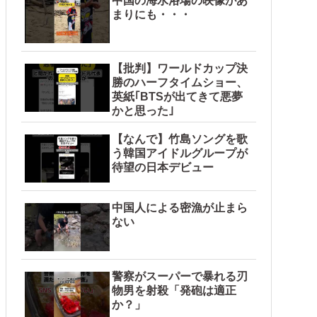
中国の海水浴場の映像があ
まりにも・・・
【批判】ワールドカップ決
勝のハーフタイムショー、
英紙｢BTSが出てきて悪夢
かと思った｣
【なんで】竹島ソングを歌
う韓国アイドルグループが
待望の日本デビュー
中国人による密漁が止まら
ない
警察がスーパーで暴れる刃
物男を射殺「発砲は適正
か？」