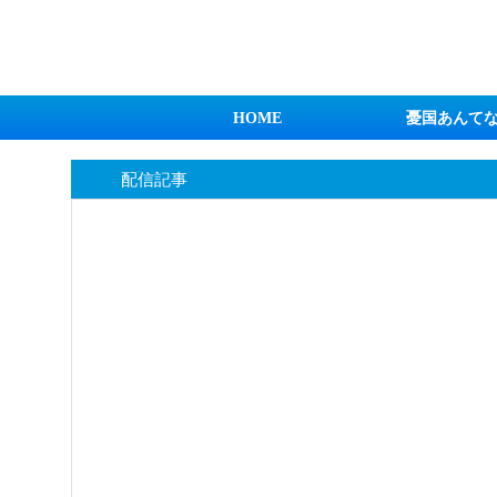
日本第一！ニュース録
HOME
憂国あんて
配信記事