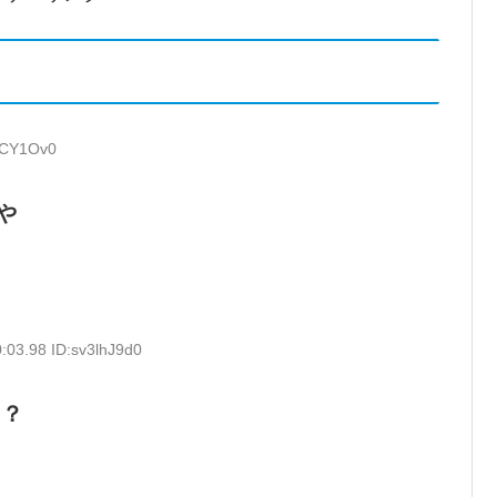
wCY1Ov0
や
:03.98 ID:sv3lhJ9d0
に？