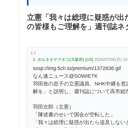
立憲「我々は総理に疑惑が出
の皆様もご理解を」週刊誌ネ
1:
ボルネオヤマネコ(大阪府) [US]
2026/07/06(月) 15
sssp://img.5ch.io/premium/1372836.gif
なん速ニュース@SOWIETK
羽田孜の息子の立憲議員、NHK中継を
解を」と説明し、週刊誌について高市総
羽田次郎（立憲）
「陳述書のせいで国会が空転した」
「我々は総理に疑惑が出たら追及しない