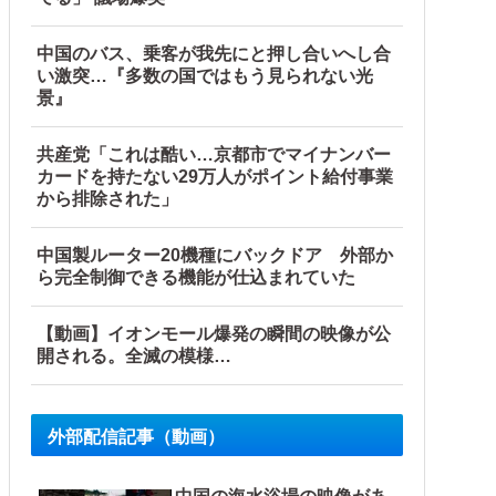
接近（画像」中国「台風同時上陸！（穀物生産が壊滅危機」→
中国のバス、乗客が我先にと押し合いへし合
い激突…『多数の国ではもう見られない光
で一斉に報じられる‥」
景』
・・・・・・・他
共産党「これは酷い…京都市でマイナンバー
カードを持たない29万人がポイント給付事業
から排除された」
中国製ルーター20機種にバックドア 外部か
ら完全制御できる機能が仕込まれていた
【動画】イオンモール爆発の瞬間の映像が公
開される。全滅の模様…
外部配信記事（動画）