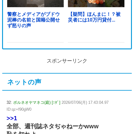
警察とメディアがブドウ
【疑問】ほんまに！？被
泥棒の名前と国籍公開せ
災者には10万円貸付...
ず怒りの声
スポンサーリンク
ネットの声
32:
ボルネオヤマネコ(庭) [ﾆﾀﾞ]
2026/07/06(月) 17:43:04.97
ID:qz+f90gW0
>>1
全部、週刊誌ネタぢゃねーかwww