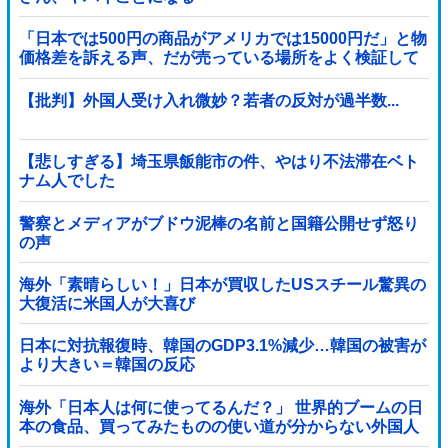
「日本では500円の商品がアメリカでは15000円だ」と物
価格差を訴える声、だが売っている場所をよく検証して
みると……
【批判】外国人受け入れ微妙？若者の反対が過半数...
【悲しすぎる】埼玉県飯能市の件、やはり不法滞在ベト
ナム人でした
警察とメディアがブドウ泥棒の名前と国籍公開せず怒り
の声
海外「素晴らしい！」日本が買収したUSスチール驚異の
大復活に米国人が大喜び
日本に対抗報復時、韓国のGDP3.1%減少…韓国の被害が
より大きい＝韓国の反応
海外「日本人は何に使ってるんだ？」 世界的ブームの日
本の食品、買ってみたものの使い道が分からない外国人
が続出