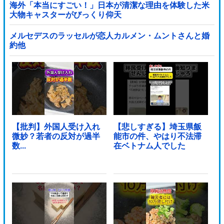
海外「本当にすごい！」日本が清潔な理由を体験した米
大物キャスターがびっくり仰天
メルセデスのラッセルが恋人カルメン・ムントさんと婚
約他
【批判】外国人受け入れ
【悲しすぎる】埼玉県飯
微妙？若者の反対が過半
能市の件、やはり不法滞
数...
在ベトナム人でした