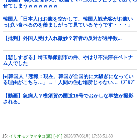
せてしまうｗｗｗｗｗｗ
韓国人「日本人はお腹を空かして、韓国人観光客がお腹い
っぱい食べるのを羨ましがって見ているそうです・・・」
【批判】外国人受け入れ微妙？若者の反対が過半数...
【悲しすぎる】埼玉県飯能市の件、やはり不法滞在ベトナ
ム人でした
|●|韓国人「悲報：現在、韓国が全国的に大騒ぎになってい
る理由がこちら…」→「人間の住む場所じゃない…（ﾌﾞﾙﾌﾞ
ﾙ」＝韓国の反応
【動画】急病人？横須賀の国道16号でおかしな事故が撮影
される。
15:
イリオモテヤマネコ(庭) [ﾆﾀﾞ]
2026/07/06(月) 17:38:51.83