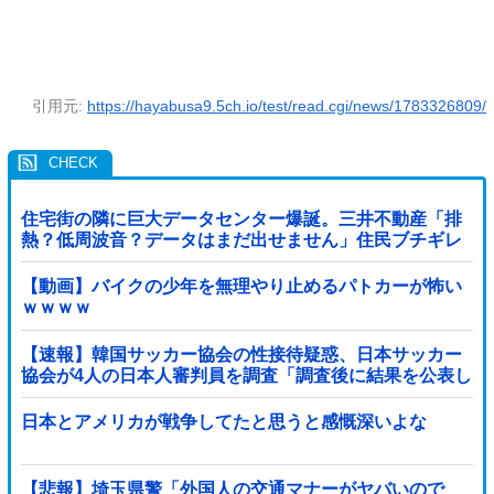
引用元:
https://hayabusa9.5ch.io/test/read.cgi/news/1783326809/
住宅街の隣に巨大データセンター爆誕。三井不動産「排
熱？低周波音？データはまだ出せません」住民ブチギレ
【動画】バイクの少年を無理やり止めるパトカーが怖い
ｗｗｗｗ
【速報】韓国サッカー協会の性接待疑惑、日本サッカー
協会が4人の日本人審判員を調査「調査後に結果を公表し
ます」
日本とアメリカが戦争してたと思うと感慨深いよな
【悲報】埼玉県警「外国人の交通マナーがヤバいので