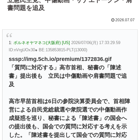
書問題を追及
2026.07.07
1:
ボルネオヤマネコ(大阪府) [US]
2026/07/06(月) 17:33:29.59
ID:nVrgUOx30● BE:135853815-PLT(13000)
sssp://img.5ch.io/premium/1372836.gif
「質問に対応する」高市首相、秘書の「陳述
書」提出後も 立民は中傷動画や肩書問題で追
及
高市早苗首相は6日の参院決算委員会で、首相陣
営による自民党総裁選や衆院選での中傷動画作
成疑惑を巡り、秘書による「陳述書」の国会へ
の提出後も、国会での質問に対応する考えを示
した。「陳述書を提出して国会での質問に対応