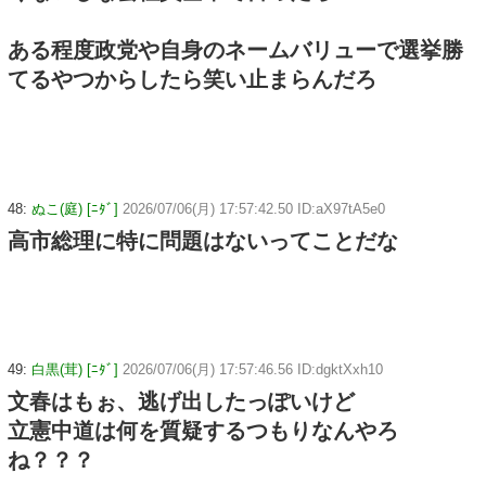
ある程度政党や自身のネームバリューで選挙勝
てるやつからしたら笑い止まらんだろ
48:
ぬこ(庭) [ﾆﾀﾞ]
2026/07/06(月) 17:57:42.50 ID:aX97tA5e0
高市総理に特に問題はないってことだな
49:
白黒(茸) [ﾆﾀﾞ]
2026/07/06(月) 17:57:46.56 ID:dgktXxh10
文春はもぉ、逃げ出したっぽいけど
立憲中道は何を質疑するつもりなんやろ
ね？？？