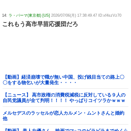
14:
ラ・パーマ(東京都) [US]
2026/07/06(月) 17:38:49.47 ID:xf4szVz70
これもう高市早苗応援団だろ
【動画】経済崩壊で職が無い中国、投げ銭目当ての路上〇
〇をする物乞いが大量発生・・・・
【ニュース】 高市政権の消費税減税に反対している９人の
自民党議員が全て判明！！！！ やっぱりコイツラかｗｗｗ
ｗｗ
メルセデスのラッセルが恋人カルメン・ムントさんと婚約
他
【動画】 美人女優さん、映画でマ○コのビラビラまでめくら