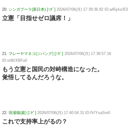
20:
シンガプーラ(新日本) [ﾆﾀﾞ]
2026/07/06(月) 17:39:36.82 ID:a45yks/E0
立憲「目指せゼロ議席！」
21:
マレーヤマネコ(ジパング) [ﾆﾀﾞ]
2026/07/06(月) 17:39:57.18
ID:shB/XBFu0
もう立憲と国民の対峙構造になった。
覚悟してるんだろうな。
22:
現場猫(庭) [ﾆﾀﾞ]
2026/07/06(月) 17:40:04.31 ID:fV/YsaSm0
これで支持率上がるの？