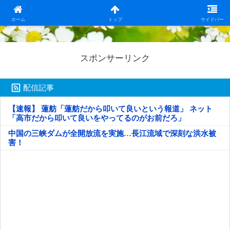
日本第一！ニュース録
ホーム
トップ
サイドバー
スポンサーリンク
配信記事
【速報】 蓮舫「蓮舫だから叩いて良いという報道」 ネット
「高市だから叩いて良いをやってるのがお前だろ」
中国の三峡ダムが全開放流を実施…長江流域で深刻な洪水被
害！