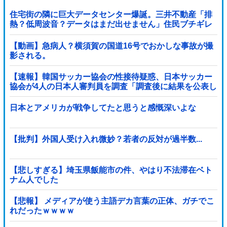
住宅街の隣に巨大データセンター爆誕。三井不動産「排
熱？低周波音？データはまだ出せません」住民ブチギレ
【動画】急病人？横須賀の国道16号でおかしな事故が撮
影される。
【速報】韓国サッカー協会の性接待疑惑、日本サッカー
協会が4人の日本人審判員を調査「調査後に結果を公表し
ます」
日本とアメリカが戦争してたと思うと感慨深いよな
【批判】外国人受け入れ微妙？若者の反対が過半数...
【悲しすぎる】埼玉県飯能市の件、やはり不法滞在ベト
ナム人でした
【悲報】 メディアが使う主語デカ言葉の正体、ガチでこ
れだったｗｗｗｗ