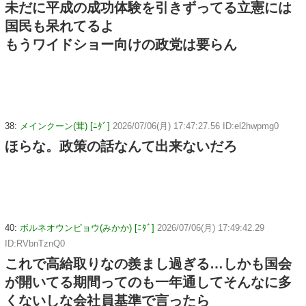
未だに平成の成功体験を引きずってる立憲には
国民も呆れてるよ
もうワイドショー向けの政党は要らん
38:
メインクーン(茸) [ﾆﾀﾞ]
2026/07/06(月) 17:47:27.56 ID:el2hwpmg0
ほらな。政策の話なんて出来ないだろ
40:
ボルネオウンピョウ(みかか) [ﾆﾀﾞ]
2026/07/06(月) 17:49:42.29
ID:RVbnTznQ0
これで高給取りなの羨まし過ぎる…しかも国会
が開いてる期間ってのも一年通してそんなに多
くないしな会社員基準で言ったら