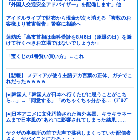
『外国人交通安全アドバイザー』を配備します」他
アイドルライブで財布から現金が次々消える「複数のお
客様より被害報告」警察に相談へ
蓮舫氏「高市首相は歯科受診を8月6日（原爆の日）を避
けて行くべきお立場ではないでしょうか」
「宝くじの1番賢い買い方」←これ
【悲報】 メディアが使う主語デカ言葉の正体、ガチでこ
れだったｗｗｗｗ
|●|韓国人「韓国人が日本へ行くたびに思うことがこち
ら…」→「同意する」「めちゃくちゃ分かる…（ﾌﾞﾙﾌﾞ
ﾙ」＝韓国の反応
|●|日本アニメに文化汚染された海外某国、キラキラネー
ムまで日本風の”あれ”に影響されてしまった結果……
ヤクザの事務所の前で大声で挑発しまくっていた配信者
さん、ヤバイことになる・・・