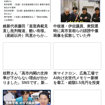
維新代表藤田「皇室典範見
中核連・伊佐議員、衆院選
直し批判報道、酷い有様。
時に高市首相らの誹謗中傷
（産経以外）民意からかけ
画像を拡散していた件
離れているのは新聞社」
枝野さん「高市内閣の支持
米マイクロン、広島工場で
率が下がらない理由が分か
AI向け次世代メモリー新棟
りました。SNSです。新聞
を着工・総額1.5兆円を投資
を読まない馬鹿ばかりだ」