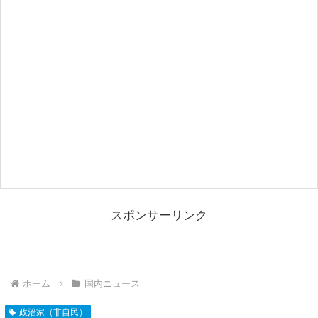
スポンサーリンク
ホーム
国内ニュース
政治家（非自民）