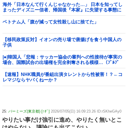
海外「日本なんて行くんじゃなかった…」 日本を知ってし
まったディズニー信者、帰国後『本家』に失望する事態に
ベトナム人「腹が減って女性殺し山に捨てた」
【移民政策反対】イオンの売り場で唐揚げを食う中国人の
子供
|●|韓国人「悲報：サッカー協会の審判への性接待が事実の
場合、国際試合の出場権を完全剥奪される模様…（ﾌﾞﾙﾌﾞ
ﾙ」＝韓国の反応
【速報】NHK職員が番組出演タレントから性被害！？←コ
レマジならヤバくねーか？
25:
バーミーズ(東京都) [ﾆﾀﾞ]
2026/07/05(日) 16:09:23.26 ID:rSKheGAy0
やりたい事だけ強引に進め、やりたく無いとこ
はやらない。議論にも出てこない