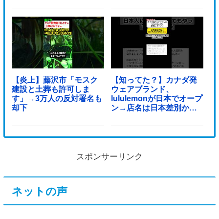
【炎上】藤沢市「モスク
【知ってた？】カナダ発
建設と土葬も許可しま
ウェアブランド、
す」→3万人の反対署名も
lululemonが日本でオープ
却下
ン→店名は日本差別から
できた？
スポンサーリンク
ネットの声