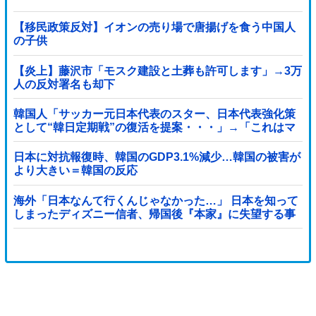
【移民政策反対】イオンの売り場で唐揚げを食う中国人
の子供
【炎上】藤沢市「モスク建設と土葬も許可します」→3万
人の反対署名も却下
韓国人「サッカー元日本代表のスター、日本代表強化策
として“韓日定期戦”の復活を提案・・・」→「これはマ
ジで良いと思う」「今すぐやったらガチでボコられるだ
ろうね 10年後にやらないか？」「やめてくれ、勝っても
日本に対抗報復時、韓国のGDP3.1%減少…韓国の被害が
負けても後味が悪い」
より大きい＝韓国の反応
海外「日本なんて行くんじゃなかった…」 日本を知って
しまったディズニー信者、帰国後『本家』に失望する事
態に