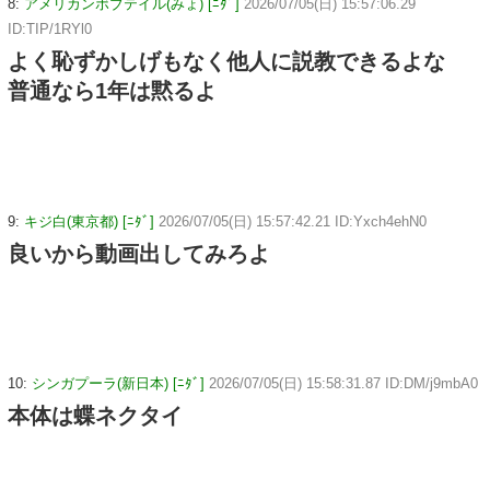
8:
アメリカンボブテイル(みょ) [ﾆﾀﾞ]
2026/07/05(日) 15:57:06.29
ID:TIP/1RYl0
よく恥ずかしげもなく他人に説教できるよな
普通なら1年は黙るよ
9:
キジ白(東京都) [ﾆﾀﾞ]
2026/07/05(日) 15:57:42.21 ID:Yxch4ehN0
良いから動画出してみろよ
10:
シンガプーラ(新日本) [ﾆﾀﾞ]
2026/07/05(日) 15:58:31.87 ID:DM/j9mbA0
本体は蝶ネクタイ