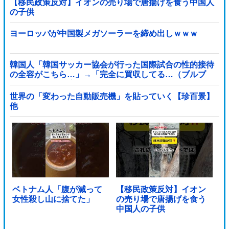
【移民政策反対】イオンの売り場で唐揚げを食う中国人
の子供
ヨーロッパが中国製メガソーラーを締め出しｗｗｗ
韓国人「韓国サッカー協会が行った国際試合の性的接待
の全容がこちら…」→「完全に買収してる…（ブルブ
ル」＝韓国の反応
世界の「変わった自動販売機」を貼っていく【珍百景】
他
ベトナム人「腹が減って
【移民政策反対】イオン
女性殺し山に捨てた」
の売り場で唐揚げを食う
中国人の子供