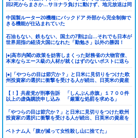
回2死からまさか…サヨナラ負けに動けず、地元放送は同
情「不運でした」
中国製ルーター20機種にバックドア 外部から完全制御で
きる機能が仕込まれていた
石油もない、鉄もない、国土の7割は山…それでも日本が
世界屈指の経済大国になれた「勤勉さ」以外の勝因！
|●|高市内閣の政策を妨害しまくった財務省の大物官僚、
本来ならエース級の人材が就くはずのないポストに送ら
れ……
|●|「やつらの目は節穴か？」と日米に見切りをつけた欧
州投資家の選択に衝撃を受ける人が続出、日英米の資産
を処分して代わりに選んだのは……
【！】共産党が刑事告訴 「しんぶん赤旗」１７００件
以上の虚偽購読申し込み 「厳重な処罰を求める」
「やつらの目は節穴か？」と日米に見切りをつけた欧州
投資家の選択に衝撃を受ける人が続出、日英米の資産を
処分して代わりに選んだのは……
ベトナム人「腹が減って女性殺し山に捨てた」