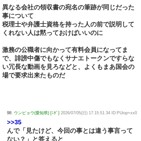
異なる会社の領収書の宛名の筆跡が同じだった
事について
税理士や弁護士資格を持った人の前で説明して
くれない人は黙っておけばいいのに
激務の公職者に向かって有料会員になってま
で、誹謗中傷でもなくサナエトークンですらな
い冗長な動画を見ろなどと、よくもまあ国会の
場で要求出来たものだ
98:
ウンピョウ(愛知県) [ﾆﾀﾞ]
2026/07/05(日) 17:15:51.34 ID:PUiop+xx0
>>35
んで「見たけど、今回の事とは違う事言って
ない？」と答えると