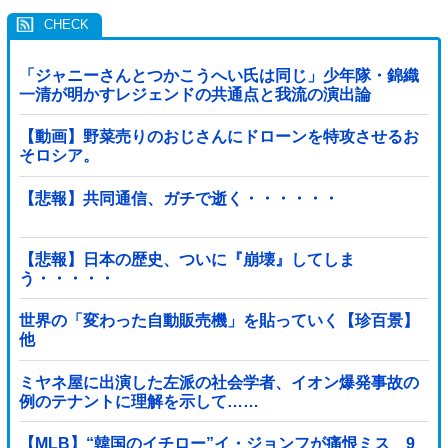
「ジャニーさんとつかこうへい氏は同じ」少年隊・錦織
一清が明かすレジェンドの共通点と我流の演出論
【動画】野菜売りのおじさんにドローンを特攻させるお
そロシア。
【悲報】共同通信、ガチで逝く・・・・・・
【悲報】日本の歴史、ついに『崩壊』してしま
う・・・・・
世界の「変わった自動販売機」を貼っていく【珍百景】
他
ミヤネ屋に出演した左派の社会学者、イオン爆発事故の
例のテナントに理解を示して……
【MLB】“韓国のイチロー”イ・ジョンフが痛恨ミス 9