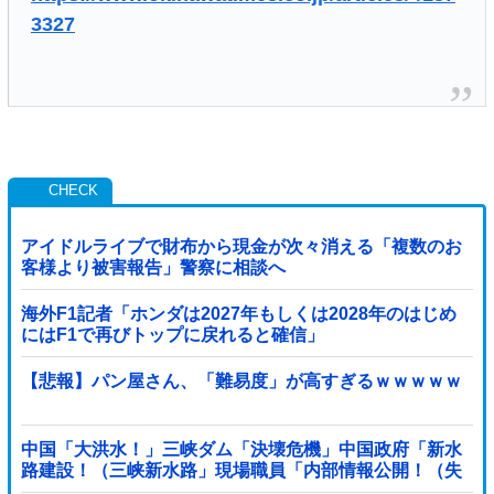
3327
アイドルライブで財布から現金が次々消える「複数のお
客様より被害報告」警察に相談へ
海外F1記者「ホンダは2027年もしくは2028年のはじめ
にはF1で再びトップに戻れると確信」
【悲報】パン屋さん、「難易度」が高すぎるｗｗｗｗｗ
中国「大洪水！」三峡ダム「決壊危機」中国政府「新水
路建設！（三峡新水路」現場職員「内部情報公開！（失
踪」湖南省「三峡放流情報（画像」台風13号「...