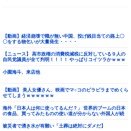
【動画】経済崩壊で職が無い中国、投げ銭目当ての路上〇
〇をする物乞いが大量発生・・・・
【ニュース】 高市政権の消費税減税に反対している９人の
自民党議員が全て判明！！！！ やっぱりコイツラかｗｗｗ
ｗｗ
小園海斗、来店他
【動画】 美人女優さん、映画でマ○コのビラビラまでめくら
せてしまうｗｗｗｗｗｗ
海外「日本人は何に使ってるんだ？」 世界的ブームの日本
の食品、買ってみたものの使い道が分からない外国人が続
出
被災者で湧き水が有難い「土葬は絶対にダメだ】