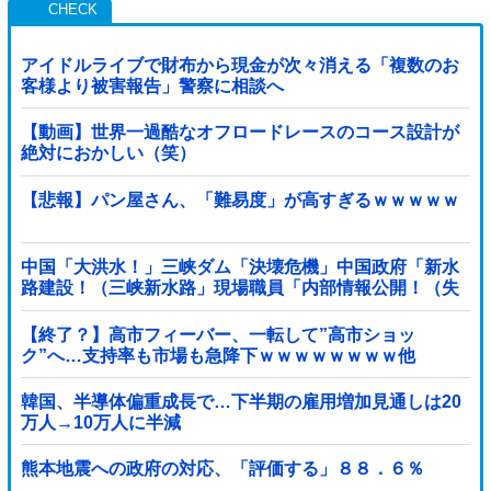
アイドルライブで財布から現金が次々消える「複数のお
客様より被害報告」警察に相談へ
【動画】世界一過酷なオフロードレースのコース設計が
絶対におかしい（笑）
【悲報】パン屋さん、「難易度」が高すぎるｗｗｗｗｗ
中国「大洪水！」三峡ダム「決壊危機」中国政府「新水
路建設！（三峡新水路」現場職員「内部情報公開！（失
踪」湖南省「三峡放流情報（画像」台風13号「...
【終了？】高市フィーバー、一転して”高市ショッ
ク”へ…支持率も市場も急降下ｗｗｗｗｗｗｗｗ他
韓国、半導体偏重成長で…下半期の雇用増加見通しは20
万人→10万人に半減
熊本地震への政府の対応、「評価する」８８．６％