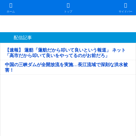
日本第一！ニュース録
ホーム
トップ
サイドバー
配信記事
【速報】 蓮舫「蓮舫だから叩いて良いという報道」 ネット
「高市だから叩いて良いをやってるのがお前だろ」
中国の三峡ダムが全開放流を実施…長江流域で深刻な洪水被
害！