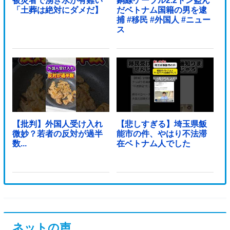
被災者で湧き水が有難い
銅線ケーブル2.2トン盗ん
「土葬は絶対にダメだ】
だベトナム国籍の男を逮
捕 #移民 #外国人 #ニュー
ス
【批判】外国人受け入れ
【悲しすぎる】埼玉県飯
微妙？若者の反対が過半
能市の件、やはり不法滞
数...
在ベトナム人でした
ネットの声