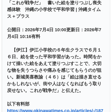
「これが戦争だ」 書いた絵を塗りつぶし喪失
感体験 沖縄の小学校で平和学習 | 沖縄タイム
ス＋プラス
公開日：2026年7月4日 10:00更新日：2026年7
月4日 10:16有料
【伊江】伊江小学校の６年生クラスで６月１
６日、絵を使った平和学習があった。時間をか
けて描いた絵をあえて塗りつぶすことで、大切
な物を失うつらさや痛みを感じてもらうのが狙
い。新城美喜教諭（４６）は「絵は描き直せる
かもしれないが、街や人はなくなればもう取り
戻せない。これが戦争だ」と伝えた。
以下有料部
https://www.okinawatimes.co.jp/articles/-/187