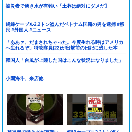
被災者で湧き水が有難い「土葬は絶対にダメだ】
銅線ケーブル2.2トン盗んだベトナム国籍の男を逮捕 #移
民 #外国人 #ニュース
「ああァ、だまされちゃった。今度生れる時はアメリカ
へ生れるぞ」特攻隊員(22)が出撃前の日記に残した本
音！
韓国人「台風が上陸した国はこんな状況になりました」
小園海斗、来店他