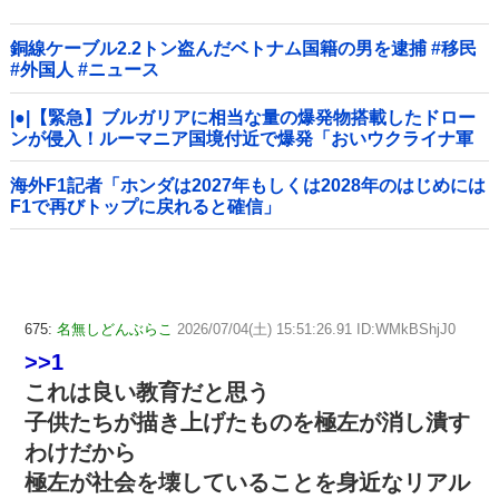
銅線ケーブル2.2トン盗んだベトナム国籍の男を逮捕 #移民
#外国人 #ニュース
|●|【緊急】ブルガリアに相当な量の爆発物搭載したドロー
ンが侵入！ルーマニア国境付近で爆発「おいウクライナ軍
がよく使う機種だぞ」
海外F1記者「ホンダは2027年もしくは2028年のはじめには
F1で再びトップに戻れると確信」
675:
名無しどんぶらこ
2026/07/04(土) 15:51:26.91 ID:WMkBShjJ0
>>1
これは良い教育だと思う
子供たちが描き上げたものを極左が消し潰す
わけだから
極左が社会を壊していることを身近なリアル