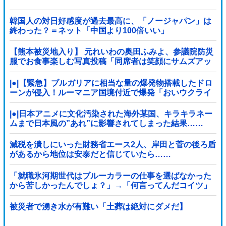
韓国人の対日好感度が過去最高に、「ノージャパン」は
終わった？＝ネット「中国より100倍いい」
【熊本被災地入り】 元れいわの奥田ふみよ、参議院防災
服でお食事楽しむ写真投稿「同席者は笑顔にサムズアッ
プ」
|●|【緊急】ブルガリアに相当な量の爆発物搭載したドロ
ーンが侵入！ルーマニア国境付近で爆発「おいウクライ
ナ軍がよく使う機種だぞ」
|●|日本アニメに文化汚染された海外某国、キラキラネー
ムまで日本風の”あれ”に影響されてしまった結果……
減税を潰しにいった財務省エース2人、岸田と菅の後ろ盾
があるから地位は安泰だと信じていたら……
「就職氷河期世代はブルーカラーの仕事を選ばなかった
から苦しかったんでしょ？」→「何言ってんだコイツ」
の声、殺到
被災者で湧き水が有難い「土葬は絶対にダメだ】