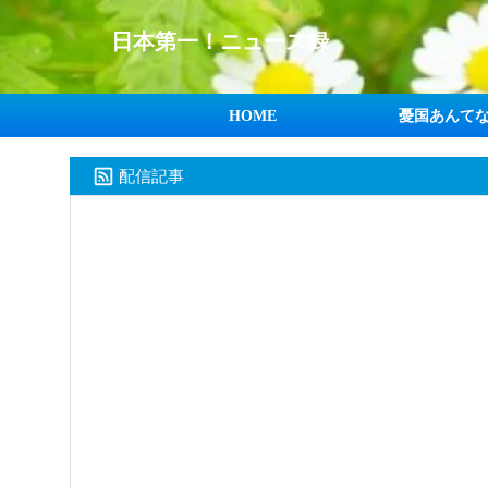
日本第一！ニュース録
HOME
憂国あんて
配信記事