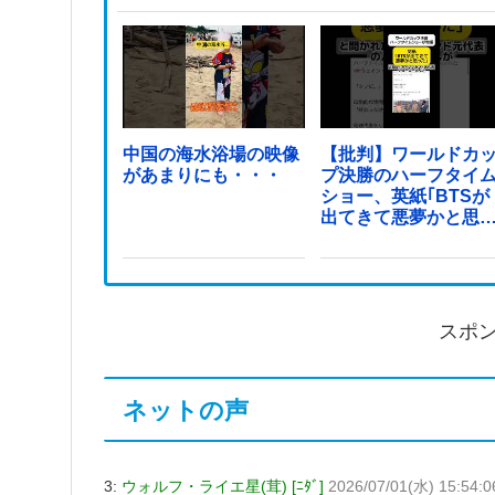
中国の海水浴場の映像
【批判】ワールドカ
があまりにも・・・
プ決勝のハーフタイ
ショー、英紙｢BTSが
出てきて悪夢かと思
た｣
スポ
ネットの声
3:
ウォルフ・ライエ星(茸) [ﾆﾀﾞ]
2026/07/01(水) 15:54: