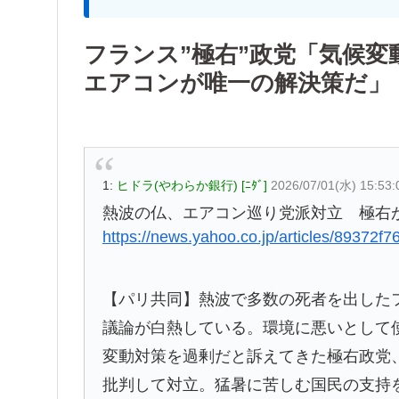
フランス”極右”政党「気候
エアコンが唯一の解決策だ」
1:
ヒドラ(やわらか銀行) [ﾆﾀﾞ]
2026/07/01(水) 15:53
熱波の仏、エアコン巡り党派対立 極右
https://news.yahoo.co.jp/articles/893
【パリ共同】熱波で多数の死者を出した
議論が白熱している。環境に悪いとして
変動対策を過剰だと訴えてきた極右政党
批判して対立。猛暑に苦しむ国民の支持を