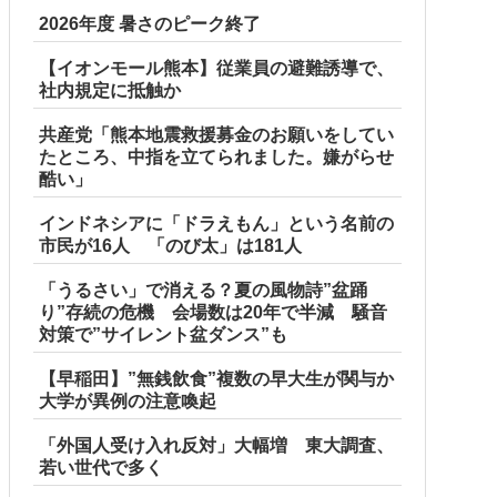
2026年度 暑さのピーク終了
【イオンモール熊本】従業員の避難誘導で、
社内規定に抵触か
共産党「熊本地震救援募金のお願いをしてい
たところ、中指を立てられました。嫌がらせ
酷い」
インドネシアに「ドラえもん」という名前の
市民が16人 「のび太」は181人
「うるさい」で消える？夏の風物詩”盆踊
り”存続の危機 会場数は20年で半減 騒音
対策で”サイレント盆ダンス”も
【早稲田】”無銭飲食”複数の早大生が関与か
大学が異例の注意喚起
「外国人受け入れ反対」大幅増 東大調査、
若い世代で多く