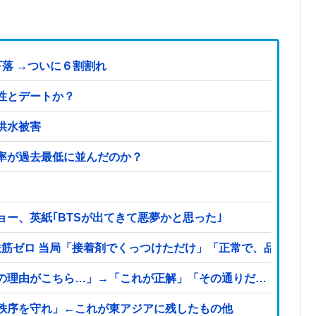
落 →ついに６割割れ
性とデートか？
洪水被害
率が過去最低に並んだのか？
ー、英紙｢BTSが出てきて悪夢かと思った｣
鉄筋ゼロ 当局「接着剤でくっつけただけ」「正常で、品質問題
の理由がこちら…」→「これが正解」「その通りだ…（ブルブ
秩序を守れ」←これが東アジアに残したもの他