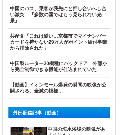
中国のバス、乗客が我先にと押し合いへし合
い激突…『多数の国ではもう見られない光
景』
共産党「これは酷い…京都市でマイナンバー
カードを持たない29万人がポイント給付事業
から排除された」
中国製ルーター20機種にバックドア 外部か
ら完全制御できる機能が仕込まれていた
【動画】イオンモール爆発の瞬間の映像が公
開される。全滅の模様…
外部配信記事（動画）
中国の海水浴場の映像があ