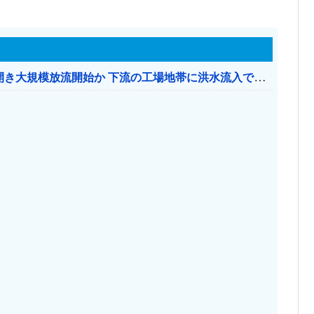
【おわった】 三峡ダム、豪雨で13基の水門を開き大規模放流開始か 下流の工場地帯に洪水流入で崩壊はじまる