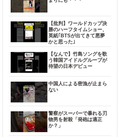
まりにも・・・
【批判】ワールドカップ決
勝のハーフタイムショー、
英紙｢BTSが出てきて悪夢
かと思った｣
【なんで】竹島ソングを歌
う韓国アイドルグループが
待望の日本デビュー
中国人による密漁が止まら
ない
警察がスーパーで暴れる刃
物男を射殺「発砲は適正
か？」