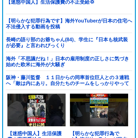
【迷惑中国人】生活保護費の不正受給💢
【明らかな犯罪行為です】海外YouTuberが日本の住宅へ
不法侵入する動画を投稿
長崎の語り部のお爺ちゃん(84)、学生に『日本も核武装
が必要』と言われびっくり
海外「不思議だね！」日本の雇用制度の正しさに気づき
始めた欧米に海外が大騒ぎ
阪神・藤川監督 １１日からの同率首位巨人との３連戦
へ「敵は内にあり。自分たちのチームをしっかりやって
いく」他
【迷惑中国人】生活保護
【明らかな犯罪行為で