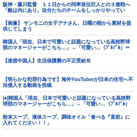
阪神・藤川監督 １１日からの同率首位巨人との３連戦へ
「敵は内にあり。自分たちのチームをしっかりやってい
く」他
【画像】 サンモニの女子アナさん、日曜の朝から素材を提
供してしまう
韓国人「現在、日本で可愛いと話題になっている高校野球
部のマネージャーがこちら…」→「可愛い…（ﾌﾞﾙﾌﾞﾙ」＝
韓国の反応
【迷惑中国人】生活保護費の不正受給💢
【明らかな犯罪行為です】海外YouTuberが日本の住宅へ不
法侵入する動画を投稿
|●|韓国人「現在、日本で可愛いと話題になっている高校野
球部のマネージャーがこちら…」→「可愛い…（ﾌﾞﾙﾌﾞﾙ」
＝韓国の反応
粉末スープ、液体スープ、調味オイル「食べる『直前』に
入れてください！！」