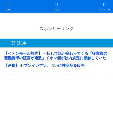
日本第一！ニュース録
ホーム
トップ
サイドバー
スポンサーリンク
配信記事
【イオンモール熊本】 一転して話が変わってくる「従業員の
避難誘導の証言が複数」イオン側が社内規定に抵触していた
疑い
【画像】 セブンイレブン、ついに神商品を販売