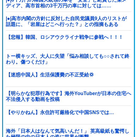
ディア、高市首相の3千万円の車に対しては……
|●|高市内閣の方針に反対した自民党議員9人のリストが
話題に、「岩屋はどこへ行った？」との指摘もある
が……
【悲報】韓国、ロシアウクライナ戦争に参戦へ！！！
トー横キッズ、大人に失望「悩み相談しても○○されて終
わり。傷つくだけ」
【迷惑中国人】生活保護費の不正受給💢
【明らかな犯罪行為です】海外YouTuberが日本の住宅へ
不法侵入する動画を投稿
【やりかねん】永住許可厳格化で中国SNSでは…
海外「日本人はなんて気高いんだ！」 英高級紙も驚愕し
た極限の中の日本人の姿に世界が衝撃