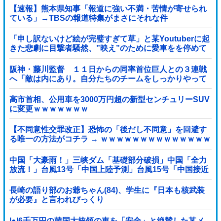
【速報】熊本県知事「報道に強い不満・苦情が寄せられ
ている」→TBSの報道特集がまさにそれな件
「申し訳ないけど絵が完璧すぎて草」と某Youtuberに起
きた悲劇に目撃者騒然、”映え”のために愛車をを停めて
撮影していたら……
阪神・藤川監督 １１日からの同率首位巨人との３連戦
へ「敵は内にあり。自分たちのチームをしっかりやって
いく」他
高市首相、公用車を3000万円超の新型センチュリーSUV
に変更ｗｗｗｗｗｗｗ
【不同意性交罪改正】恐怖の「後だし不同意」を回避す
る唯一の方法がコチラ → ｗｗｗｗｗｗｗｗｗｗｗｗｗｗ
ｗｗ
中国「大豪雨！」三峡ダム「基礎部分破損」中国「全力
放流！」台風13号「中国上陸予測」台風15号「中国接近
（画像」中国「台風同時上陸！（穀物生産が壊滅危機」
→
長崎の語り部のお爺ちゃん(84)、学生に『日本も核武装
が必要』と言われびっくり
|●|6千万円の韓国大統領の車を「安全」と絶賛した某メ