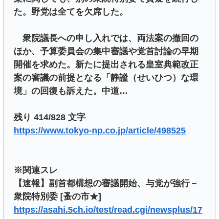
た。野党は全てを欠席した。
衆院議長への申し入れでは、両法案の撤回の
ほか、予算委員会の集中審議や党首討論の早期
開催を求めた。新たに提出される皇室典範改正
案の審議の前提となる「静謐（せいひつ）な環
境」の回復も訴えた。中道…
残り 414/828 文字
https://www.tokyo-np.co.jp/article/498525
※関連スレ
【速報】副首都構想の審議開始、与党が強行－
衆院特別委 [蚤の市★]
https://asahi.5ch.io/test/read.cgi/newsplus/17