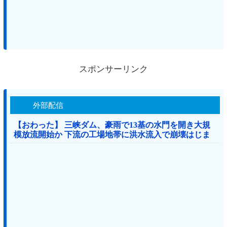
スポンサーリンク
外部配信
【おわった】 三峡ダム、豪雨で13基の水門を開き大規
模放流開始か 下流の工場地帯に洪水流入で崩壊はじま
る