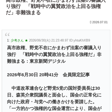
り強行 「戦時中の翼賛政治を上回る強権
だ」非難強まる
2026.07.01
1:
少考さん ★
2026/06/30(火) 21:23:48.97 ID:yhtaKhXB9
高市政権、野党不在にかまわず法案の審議入り
強行 「戦時中の翼賛政治を上回る強権だ」非
難強まる：東京新聞デジタル
2026年6月30日 20時41分 会員限定記事
中道改革連合など野党5党の国対委員長は30
日、森英介衆院議長と面会し、国会の正常化に
向けた政府・与党への働きかけを要請した。
「一方的かつ強権的な国会運営により、国会が