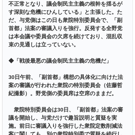
不正常となり、議会制民主主義の根幹を揺るが
す深刻な危機にひんしている」と主張した。た
だ、与党側はこの日も衆院特別委員会で、「副
首都」法案の審議入りを強行。反発する全野党
は本会議や委員会の欠席を続けており、混乱収
束の見通しは立っていない。
◆「戦後最悪の議会制民主主義の危機だ」
30日午前、「副首都」構想の具体化に向けた法
案の審議が行われた衆院の特別委員会（佐藤哲
紀撮影）。野党側の委員席は空席のままだ。
衆院特別委員会は30日、「副首都」法案の審
議を開始し、与党だけで趣旨説明と質疑を実
施。前日に審議入りを強行した衆院定数削減法
案に関しても、別の衆院特別委で質疑を続行し