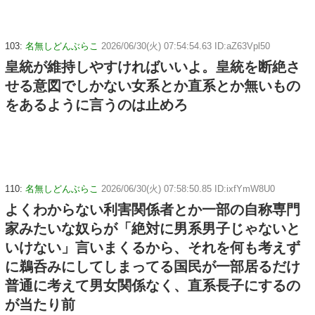
103:
名無しどんぶらこ
2026/06/30(火) 07:54:54.63 ID:aZ63Vpl50
皇統が維持しやすければいいよ。皇統を断絶さ
せる意図でしかない女系とか直系とか無いもの
をあるように言うのは止めろ
110:
名無しどんぶらこ
2026/06/30(火) 07:58:50.85 ID:ixfYmW8U0
よくわからない利害関係者とか一部の自称専門
家みたいな奴らが「絶対に男系男子じゃないと
いけない」言いまくるから、それを何も考えず
に鵜呑みにしてしまってる国民が一部居るだけ
普通に考えて男女関係なく、直系長子にするの
が当たり前