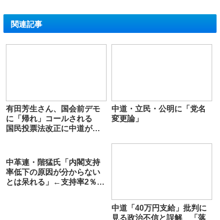
関連記事
有田芳生さん、国会前デモ
中道・立民・公明に「党名
に「帰れ」コールされる
変更論」
国民投票法改正に中道が賛
成したため
中革連・階猛氏「内閣支持
率低下の原因が分からない
とは呆れる」←支持率2％が
何か言ってらwと話題に
中道「40万円支給」批判に
見る政治不信と誤解 「落