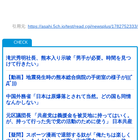
引用元:
https://asahi.5ch.io/test/read.cgi/newsplus/1782752333/
滝沢秀明社長、熊本入り示唆「男手が必要。時間を見つ
けて行きたい」
【動画】地震発生時の熊本総合病院の手術室の様子が(((ﾟ
Дﾟ)))
中国外務省「日本は原爆落とされて当然。どの国も同情
なんかしない」
元区議団長 「共産党は義援金を被災地に持ってはいく。
が、持って行った先で党の活動のために使う」 日本共産
党「事実ではありません」
【疑問】スポーツ漫画で退部する奴が「俺たちは楽しく