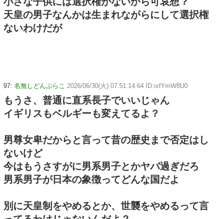
小さな子供には選択権がないから可哀想？
天皇の男子なんかは生まれながらにして選択権
ないわけだが
97:
名無しどんぶらこ
2026/06/30(火) 07:51:14.64 ID:ixfYmW8U0
もうさ、普通に直系長子でいいじゃん
イギリスもベルギーも変えてるよ？
男尊女卑だからと言って昔の歴史まで否定はし
ないけど
今はもうさすがに男系男子とかヤバ過ぎだろ
男系男子が日本の象徴ってどんな国だよ
別に天皇制をやめるとか、世襲をやめるって言