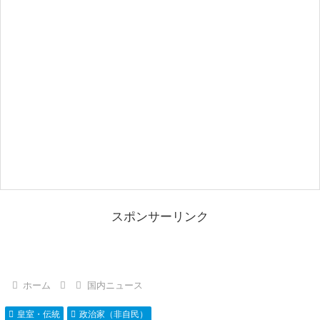
スポンサーリンク
ホーム
国内ニュース
皇室・伝統
政治家（非自民）