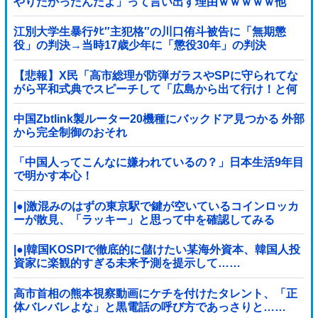
やりたかったんだよ」って言い出す理由ｗｗｗｗｗ他
江別大学生暴行ﾀﾋ″主犯格″の川口侑斗被告に「無期懲
役」の判決→当時17歳少年に「懲役30年」の判決
【悲報】X民「高市総理が防弾ガラスやSPに守られてな
がら平和式典でスピーチして「広島から出て行け！と何
度も叫ばれるような人！」 ← 突っ込み殺到 ………
中国Zbtlink製ルーター20機種にバックドア見つかる 外部
から完全制御のおそれ
「中国人ってこんなに嫌われているの？」日本生活9年目
で明かす本心！
|●|激混みのはずの東京駅で鍵が空いているコインロッカ
ーが散見、「ラッキー」と思って中を確認してみる
と……
|●|韓国KOSPIで徹底的に儲けたい某海外資本、韓国人投
資家に楽観的すぎる未来予測を提示して……
高市首相の熊本視察動画にケチを付けたタレント、「正
体バレバレよな」と黒電話の呼び方であっさりと……