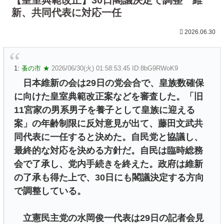
新、共同代表に対応一任
2026.06.30
1:
蚤の市 ★
2026/06/30(火) 01:58:53.45 ID:8bG9RWoK9
日本維新の会は29日の党会合で、皇族数確保
に向けた皇室典範改正案などを審査した。「旧
11宮家の男系男子を養子として皇族に迎える
案」の年齢制限に反対意見が出て、藤田文武共
同代表に一任すると決めた。自民党と協議し、
最終的な対応を決める方針だ。自民は臨時総務
会で了承し、党内手続きを終えた。政府は維新
の了承も得た上で、30日にも閣議決定する方向
で調整している。
立憲民主党の水岡俊一代表は29日の記者会見