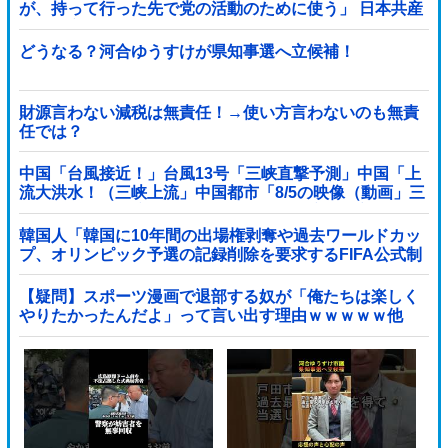
が、持って行った先で党の活動のために使う」 日本共産
党「事実ではありません」
どうなる？河合ゆうすけが県知事選へ立候補！
財源言わない減税は無責任！→使い方言わないのも無責
任では？
中国「台風接近！」台風13号「三峡直撃予測」中国「上
流大洪水！（三峡上流」中国都市「8/5の映像（動画」三
峡ダム「緊急放流（決壊危機」中国「下流大水害（震え
声」→
韓国人「韓国に10年間の出場権剥奪や過去ワールドカッ
プ、オリンピック予選の記録削除を要求するFIFA公式制
裁を海外メディアが報道！」
【疑問】スポーツ漫画で退部する奴が「俺たちは楽しく
やりたかったんだよ」って言い出す理由ｗｗｗｗｗ他