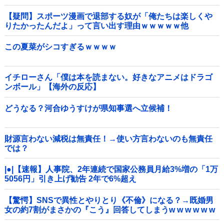
敗・・・
【疑問】スポーツ漫画で退部する奴が「俺たちは楽しくや
りたかったんだよ」って言い出す理由ｗｗｗｗｗ他
この夏菜がシコすぎるｗｗｗｗ
イチローさん「僕は本を読まない。好きなアニメはドラゴ
ンボール」【海外の反応】
どうなる？河合ゆうすけが県知事選へ立候補！
財源言わない減税は無責任！→使い方言わないのも無責任
では？
|●|【速報】人事院、2年連続で国家公務員月給3%増の「1万
5056円」引き上げ勧告 2年で6%超え
【驚愕】SNSで異性とやりとり《不倫》になる？→既婚男
女の約7割がまさかの『こう』回答してしまうw w w w w w
w w