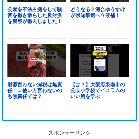
公園を不法占拠をして騒
どうなる？河合ゆうすけ
音を撒き散らした反対派
が県知事選へ立候補！
を警察が撤去しました！
財源言わない減税は無責
【は？】大阪府泉南市の
任！→使い方言わないの
公立小学校でイスラムの
も無責任では？
いい所を学ぶ
スポンサーリンク