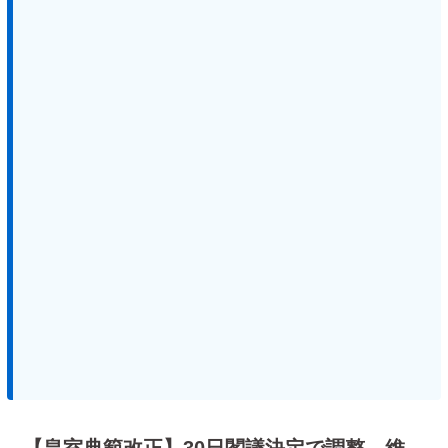
【皇室典範改正】30日閣議決定で調整 維