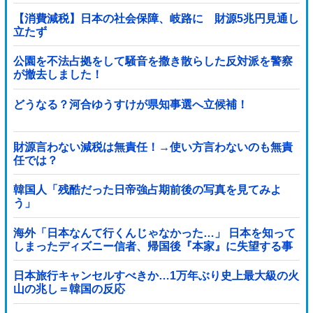
【消費減税】日本の社会保障、岐路に 財源5兆円見通し
立たず
公園を不法占拠をして騒音を撒き散らした反対派を警察
が撤去しました！
どうなる？河合ゆうすけが県知事選へ立候補！
財源言わない減税は無責任！→使い方言わないのも無責
任では？
韓国人「残酷だった日帝強占期前後の写真を見てみよ
う」
海外「日本なんて行くんじゃなかった…」 日本を知って
しまったディズニー信者、帰国後『本家』に失望する事
態に
日本旅行キャンセルすべきか…1万年ぶり史上最大級の火
山の兆し＝韓国の反応