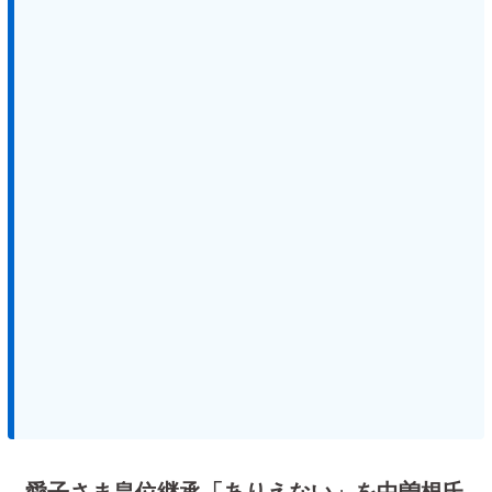
愛子さま皇位継承「ありえない」を中曽根氏