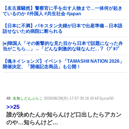
【名古屋騒然】警察官に手を出す人物まで…一体何が起き
ているのか #外国人 #共生社会 #japan
【日本に不満】パキスタン夫婦が日本で出産準備→日本語
話せないため病院に断られる
|●|韓国人「その衝撃的な見た目から日本で話題になった弁
当がこちら…」→「どんな刺激的な味なんだ…？（ﾌﾞﾙﾌﾞ
ﾙ」＝韓国の反応
【魂ネイションズ】イベント「TAMASHII NATION 2026」
開催決定、「開催記念商品」も公開！
48:
名無しどんぶらこ
2026/06/29(月) 17:57:30.16 ID:kF2yzus50
>>25
誰が決めたんか知らんけど口出したらアカン
のや…知らんけど…