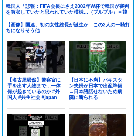
韓国人「悲報：FIFA会長にさえ2002年W杯で韓国が審判
を買収していたと思われていた模様…（ブルブル」＝韓
国の反応
【画像】国連、初の女性総長が誕生か この2人の一騎打
ちになりそう他
【名古屋騒然】警察官に
【日本に不満】パキスタ
手を出す人物まで…一体
ン夫婦が日本で出産準備
何が起きているのか #外
→日本語話せないため病
国人 #共生社会 #japan
院に断られる