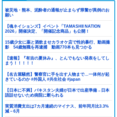
被災地・熊本、泥酔者の通報が止まらず県警が異例のお
願い
【魂ネイションズ】イベント「TAMASHII NATION
2026」開催決定、「開催記念商品」も公開！
15歳少女に薬と酒飲ませカラオケ店で性的暴行、動画撮
影 54歳無職を再逮捕 動画770本も見つかる
【速報】『有吉の夏休み』、とんでもない発表をしてし
まう！！！！！
【名古屋騒然】警察官に手を出す人物まで…一体何が起
きているのか #外国人 #共生社会 #japan
【日本に不満】パキスタン夫婦が日本で出産準備→日本
語話せないため病院に断られる
実質消費支出は7カ月連続のマイナス、前年同月比3.3%
減－6月