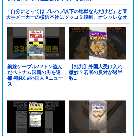
「自分にとってはプレハブ以下の地獄なんだけど」と某
大手メーカーの横浜本社にツッコミ殺到、オシャレなオ
フィスに特化してしまった結果……他
銅線ケーブル2.2トン盗ん
【批判】外国人受け入れ
だベトナム国籍の男を逮
微妙？若者の反対が過半
捕 #移民 #外国人 #ニュー
数...
ス