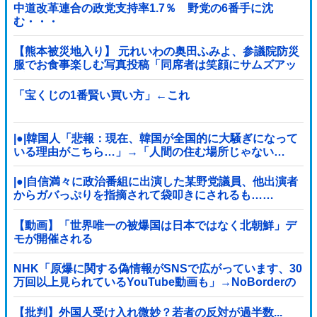
中道改革連合の政党支持率1.7％ 野党の6番手に沈
む・・・
【熊本被災地入り】 元れいわの奥田ふみよ、参議院防災
服でお食事楽しむ写真投稿「同席者は笑顔にサムズアッ
プ」
「宝くじの1番賢い買い方」←これ
|●|韓国人「悲報：現在、韓国が全国的に大騒ぎになって
いる理由がこちら…」→「人間の住む場所じゃない…
（ﾌﾞﾙﾌﾞﾙ」＝韓国の反応
|●|自信満々に政治番組に出演した某野党議員、他出演者
からガバっぷりを指摘されて袋叩きにされるも……
【動画】「世界唯一の被爆国は日本ではなく北朝鮮」デ
モが開催される
NHK「原爆に関する偽情報がSNSで広がっています、30
万回以上見られているYouTube動画も」→NoBorderの
動画では？と話題
【批判】外国人受け入れ微妙？若者の反対が過半数...