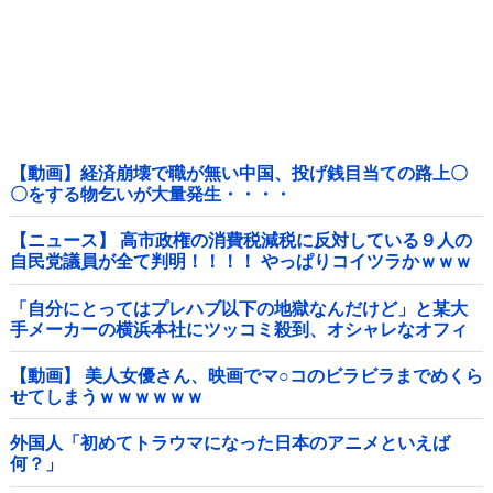
【動画】経済崩壊で職が無い中国、投げ銭目当ての路上〇
〇をする物乞いが大量発生・・・・
【ニュース】 高市政権の消費税減税に反対している９人の
自民党議員が全て判明！！！！ やっぱりコイツラかｗｗｗ
ｗｗ
「自分にとってはプレハブ以下の地獄なんだけど」と某大
手メーカーの横浜本社にツッコミ殺到、オシャレなオフィ
スに特化してしまった結果……他
【動画】 美人女優さん、映画でマ○コのビラビラまでめくら
せてしまうｗｗｗｗｗｗ
外国人「初めてトラウマになった日本のアニメといえば
何？」