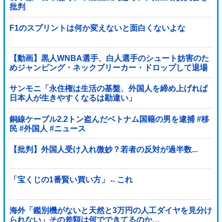
批判
F1のスプリントは何か変えないと面白くないよな
【動画】黒人WNBA選手、白人選手のシュート妨害のた
めジャンピング・ネックブリーカー・ドロップして退場
処分→ロッカールームから「白人特権」と投稿...
サンモニ「永住権は生活の基盤、外国人を締め上げれば
日本人が生きやすくなるは勘違い」
銅線ケーブル2.2トン盗んだベトナム国籍の男を逮捕 #移
民 #外国人 #ニュース
【批判】外国人受け入れ微妙？若者の反対が過半数...
「宝くじの1番賢い買い方」←これ
海外「鑑別機がないと天然と3万円の人工ダイヤを見分け
られない」その差額は何でできてるのか…