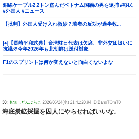
銅線ケーブル2.2トン盗んだベトナム国籍の男を逮捕 #移民
#外国人 #ニュース
【批判】外国人受け入れ微妙？若者の反対が過半数...
|●|【長崎平和式典】台湾駐日代表は欠席、非外交団扱いに
抗議※今年2026年も北朝鮮は送付対象
F1のスプリントは何か変えないと面白くないよな
30:
名無しどんぶらこ
2026/06/24(水) 21:41:20.94 ID:BahoTOmT0
海底炭鉱採掘を囚人にやらせればいいな。