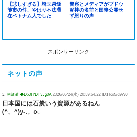
【悲しすぎる】埼玉県飯
警察とメディアがブドウ
能市の件、やはり不法滞
泥棒の名前と国籍公開せ
在ベトナム人でした
ず怒りの声
スポンサーリンク
ネットの声
3:
朝鮮漬 ◆Dp0H/DHvJg0A
2026/06/24(水) 20:59:54.22 ID:Hxo5/d9W0
日本国には石炭いう資源があるねん
(^。^)y-.。o○