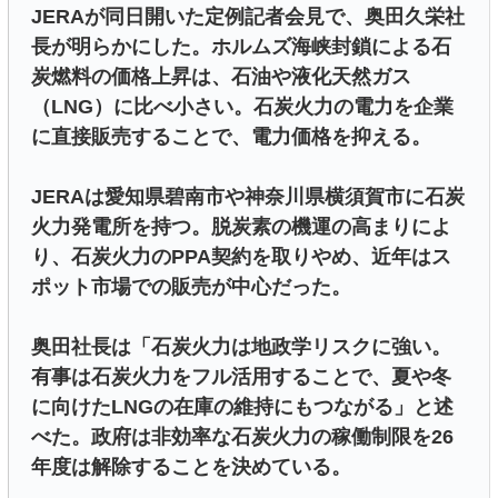
JERAが同日開いた定例記者会見で、奥田久栄社
長が明らかにした。ホルムズ海峡封鎖による石
炭燃料の価格上昇は、石油や液化天然ガス
（LNG）に比べ小さい。石炭火力の電力を企業
に直接販売することで、電力価格を抑える。
JERAは愛知県碧南市や神奈川県横須賀市に石炭
火力発電所を持つ。脱炭素の機運の高まりによ
り、石炭火力のPPA契約を取りやめ、近年はス
ポット市場での販売が中心だった。
奥田社長は「石炭火力は地政学リスクに強い。
有事は石炭火力をフル活用することで、夏や冬
に向けたLNGの在庫の維持にもつながる」と述
べた。政府は非効率な石炭火力の稼働制限を26
年度は解除することを決めている。