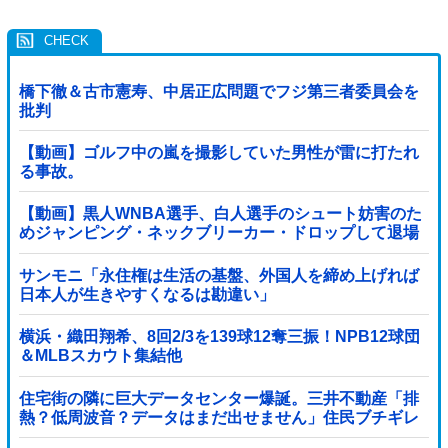
橋下徹＆古市憲寿、中居正広問題でフジ第三者委員会を
批判
【動画】ゴルフ中の嵐を撮影していた男性が雷に打たれ
る事故。
【動画】黒人WNBA選手、白人選手のシュート妨害のた
めジャンピング・ネックブリーカー・ドロップして退場
処分→ロッカールームから「白人特権」と投稿...
サンモニ「永住権は生活の基盤、外国人を締め上げれば
日本人が生きやすくなるは勘違い」
横浜・織田翔希、8回2/3を139球12奪三振！NPB12球団
＆MLBスカウト集結他
住宅街の隣に巨大データセンター爆誕。三井不動産「排
熱？低周波音？データはまだ出せません」住民ブチギレ