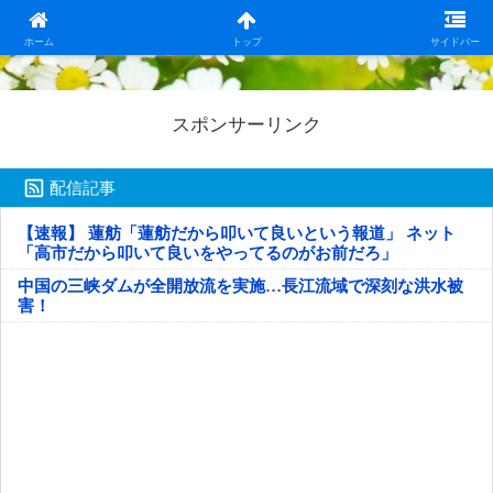
日本第一！ニュース録
ホーム
トップ
サイドバー
スポンサーリンク
配信記事
【速報】 蓮舫「蓮舫だから叩いて良いという報道」 ネット
「高市だから叩いて良いをやってるのがお前だろ」
中国の三峡ダムが全開放流を実施…長江流域で深刻な洪水被
害！